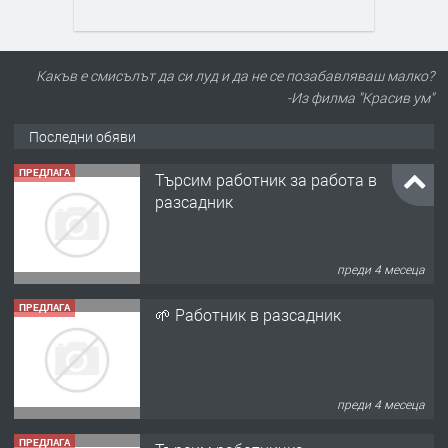
Какъв е смисълът да си луд и да не се позабавляваш малко?
-Из филма "Красив ум"
Последни обяви
ПРЕДЛАГА
Търсим работник за работа в
разсадник
преди 4 месеца
ПРЕДЛАГА
🌱 Работник в разсадник
преди 4 месеца
ПРЕДЛАГА