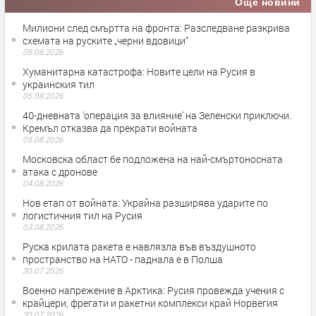
Още новини
Милиони след смъртта на фронта: Разследване разкрива
схемата на руските „черни вдовици“
05.08.2026
Хуманитарна катастрофа: Новите цели на Русия в
украинския тил
05.08.2026
40-дневната 'операция за влияние' на Зеленски приключи.
Кремъл отказва да прекрати войната
05.08.2026
Московска област бе подложена на най-смъртоносната
атака с дронове
04.08.2026
Нов етап от войната: Украйна разширява ударите по
логистичния тил на Русия
03.08.2026
Руска крилата ракета е навлязла във въздушното
пространство на НАТО - паднала е в Полша
30.07.2026
Военно напрежение в Арктика: Русия провежда учения с
крайцери, фрегати и ракетни комплекси край Норвегия
30.07.2026