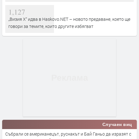
1,127
„Визия Х“ идва в Haskovo.NET – новото предаване, което ще
говори за темите, които другите избягват
Случаен виц
Събрали се американецът, руснакът и Бай Ганьо да изразят с