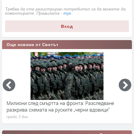
Трябва да сте регистриран потребител за да можете да
коментирате. Правилата -
тук
.
Вход
Още новини от Светът
Милиони след смъртта на фронта: Разследване
Г
разкрива схемата на руските „черни вдовици“
в
преди 3 дни
п