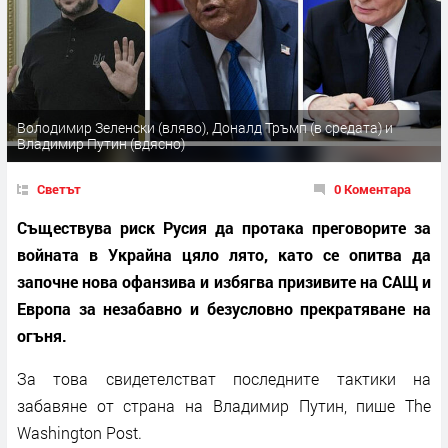
Володимир Зеленски (вляво), Доналд Тръмп (в средата) и
Владимир Путин (вдясно)
Светът
0 Коментара
Съществува риск Русия да протака преговорите за
войната в Украйна цяло лято, като се опитва да
започне нова офанзива и избягва призивите на САЩ и
Европа за незабавно и безусловно прекратяване на
огъня.
За това свидетелстват последните тактики на
забавяне от страна на Владимир Путин, пише The
Washington Post.