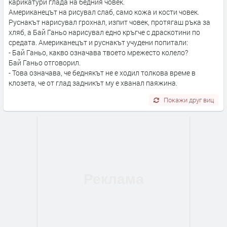
карикатури глада на бедния човек.
Американецът на рисувал слаб, само кожа и кости човек.
Руснакът нарисувал грохнал, изпит човек, протягаш ръка за
хляб, а Бай Ганьо нарисувал едно кръгче с драскотини по
средата. Американецът и руснакът учудени попитали:
- Бай Ганьо, какво означава твоето мрежесто колело?
Бай Ганьо отговорил.
- Това означава, че беднякът не е ходил толкова време в
клозета, че от глад задникът му е хванал паяжина.
Покажи друг виц