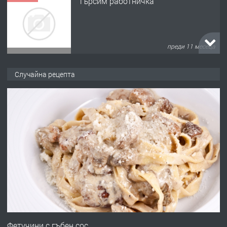
Търсим работничка
преди 11 месеца
ПРЕДЛАГА
Продава употребявани чисти и
Случайна рецепта
запазени матраци за спални.
преди 1 година
ПРЕДЛАГА
Работа за общи работници
преди 1 година
ПРЕДЛАГА
Първи поход "По стъпките на Ангел
Войвода"
Фетучини с гъбен сос