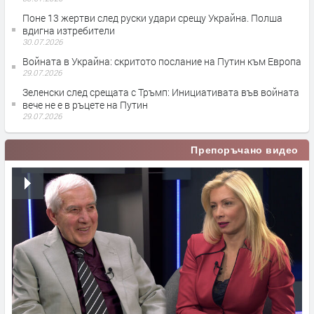
Поне 13 жертви след руски удари срещу Украйна. Полша
вдигна изтребители
30.07.2026
Войната в Украйна: скритото послание на Путин към Европа
29.07.2026
Зеленски след срещата с Тръмп: Инициативата във войната
вече не е в ръцете на Путин
29.07.2026
Препоръчано видео