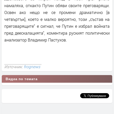
намаляха, откакто Путин обяви своите преговарящи.
Освен ако нещо не се промени драматично [в
четвъртък], което е малко вероятно, този „състав на
преговарящите“ е сигнал, че Путин е избрал войната
пред деескалацията“, коментира руският политически
анализатор Владимир Пастухов.
Източник:
frognews
Видеа по темата