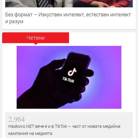
Без формат – Изкуствен интелект, естествен интелект
и разум
Четени
2,964
Haskovo.NET вече е и в TikTok – част от новата медийна
кампания на медията