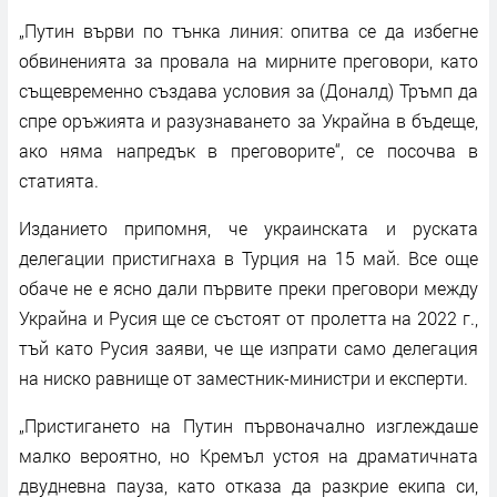
„Путин върви по тънка линия: опитва се да избегне
обвиненията за провала на мирните преговори, като
същевременно създава условия за (Доналд) Тръмп да
спре оръжията и разузнаването за Украйна в бъдеще,
ако няма напредък в преговорите“, се посочва в
статията.
Изданието припомня, че украинската и руската
делегации пристигнаха в Турция на 15 май. Все още
обаче не е ясно дали първите преки преговори между
Украйна и Русия ще се състоят от пролетта на 2022 г.,
тъй като Русия заяви, че ще изпрати само делегация
на ниско равнище от заместник-министри и експерти.
„Пристигането на Путин първоначално изглеждаше
малко вероятно, но Кремъл устоя на драматичната
двудневна пауза, като отказа да разкрие екипа си,