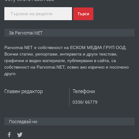
Търси
преди 1 година
ПРЕДЛАГА
Монтажник на малки детайли за
За Parvomai.NET
медицинската индустрия
Parvomai.NET е собственост на ЕСКОМ МЕДИА ГРУП ООД.
Всички статии, репортажи, интервюта и други текстови,
преди 1 година
графични и видео материали, публикувани в сайта, са
собственост на Parvomai.NET, освен ако изрично е посочено
ПРЕДЛАГА
Уроци по Математика
друго.
Главен редактор
Телефони
преди 1 година
0336/ 66779
ПРЕДЛАГА
Продавам апартамент - гр.
Първомай
Последвай ни