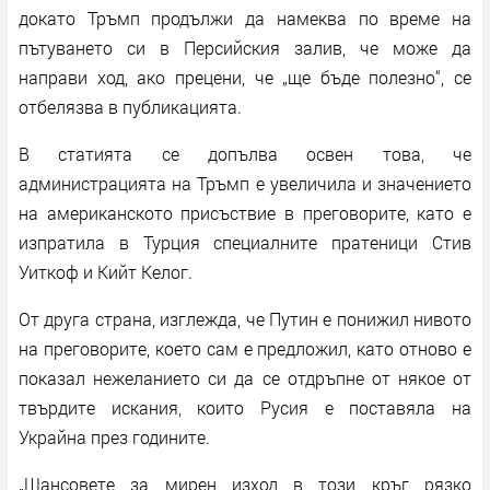
докато Тръмп продължи да намеква по време на
пътуването си в Персийския залив, че може да
направи ход, ако прецени, че „ще бъде полезно“, се
отбелязва в публикацията.
В статията се допълва освен това, че
администрацията на Тръмп е увеличила и значението
на американското присъствие в преговорите, като е
изпратила в Турция специалните пратеници Стив
Уиткоф и Кийт Келог.
От друга страна, изглежда, че Путин е понижил нивото
на преговорите, което сам е предложил, като отново е
показал нежеланието си да се отдръпне от някое от
твърдите искания, които Русия е поставяла на
Украйна през годините.
„Шансовете за мирен изход в този кръг рязко