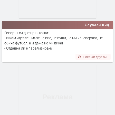
Случаен виц
Говорят си две приятелки:
- Имам идеален мъж: не пие, не пуши, не ми изневерява, не
обича футбол, а и даже не ми вика!
- Отдавна ли е парализиран?
Покажи друг виц