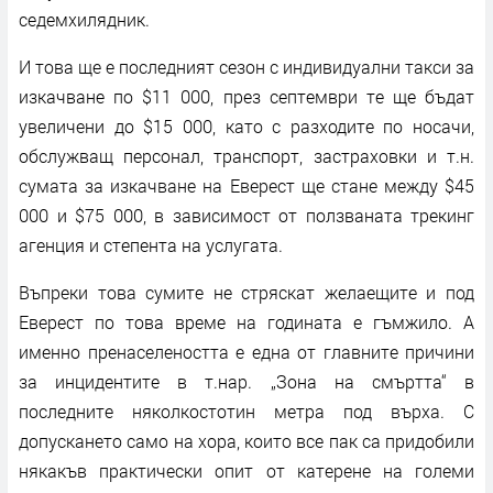
седемхилядник.
И това ще е последният сезон с индивидуални такси за
изкачване по $11 000, през септември те ще бъдат
увеличени до $15 000, като с разходите по носачи,
обслужващ персонал, транспорт, застраховки и т.н.
сумата за изкачване на Еверест ще стане между $45
000 и $75 000, в зависимост от ползваната трекинг
агенция и степента на услугата.
Въпреки това сумите не стряскат желаещите и под
Еверест по това време на годината е гъмжило. А
именно пренаселеността е една от главните причини
за инцидентите в т.нар. „Зона на смъртта“ в
последните няколкостотин метра под върха. С
допускането само на хора, които все пак са придобили
някакъв практически опит от катерене на големи