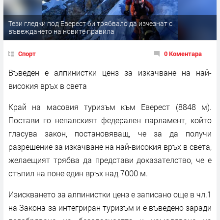
Тези гледки под Еверест би трябвало да изчезнат с
въвеждането на новите правила
Спорт
0 Коментара
Въведен е алпинистки ценз за изкачване на най-
високия връх в света
Край на масовия туризъм към Еверест (8848 м).
Постави го непалският федерален парламент, който
гласува закон, постановяващ, че за да получи
разрешение за изкачване на най-високия връх в света,
желаещият трябва да представи доказателство, че е
стъпил на поне един връх над 7000 м.
Изискването за алпинистки ценз е записано още в чл.1
на Закона за интегриран туризъм и е въведено заради