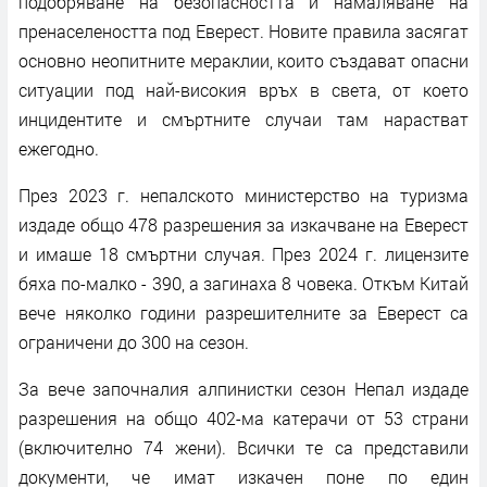
подобряване на безопасността и намаляване на
пренаселеността под Еверест. Новите правила засягат
основно неопитните мераклии, които създават опасни
ситуации под най-високия връх в света, от което
инцидентите и смъртните случаи там нарастват
ежегодно.
През 2023 г. непалското министерство на туризма
издаде общо 478 разрешения за изкачване на Еверест
и имаше 18 смъртни случая. През 2024 г. лицензите
бяха по-малко - 390, а загинаха 8 човека. Откъм Китай
вече няколко години разрешителните за Еверест са
ограничени до 300 на сезон.
За вече започналия алпинистки сезон Непал издаде
разрешения на общо 402-ма катерачи от 53 страни
(включително 74 жени). Всички те са представили
документи, че имат изкачен поне по един