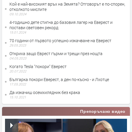
Кой е най-високият връх на Земята? Отговорът е по-спорен,
отколкото мислите
09.10.2024
4-годишно дете стигна до базовия лагер на Еверест и
постави световен рекорд
15.01.2024
70 години от първото успешно изкачване на Еверест
29.05.2023
Откриха защо Еврест гърми и трещи през нощта
04.05.2023
Когато Tesla "покори" Еверест
20.07.2022
Българка покори Еверест, а ден по-късно - и Лхотце
17.05.2022
Да изкачиш осемхилядник без крака
15.10.2021
Препоръчано видео