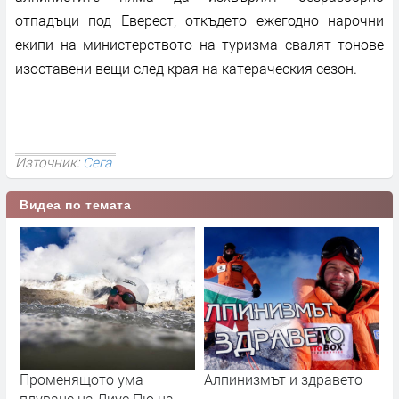
отпадъци под Еверест, откъдето ежегодно нарочни
екипи на министерството на туризма свалят тонове
изоставени вещи след края на катераческия сезон.
Източник:
Сега
Видеа по темата
Променящото ума
Алпинизмът и здравето
плуване на Лиус Пю на