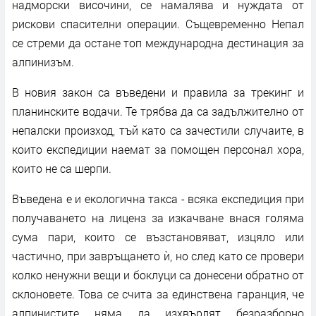
надморски височини, се намалява и нуждата от
рискови спасителни операции. Същевременно Непал
се стреми да остане топ международна дестинация за
алпинизъм.
В новия закон са въведени и правила за трекинг и
планинските водачи. Те трябва да са задължително от
непалски произход, тъй като са зачестили случаите, в
които експедиции наемат за помощен персонал хора,
които не са шерпи.
Въведена е и екологична такса - всяка експедиция при
получаването на лиценз за изкачване внася голяма
сума пари, които се възстановяват, изцяло или
частично, при завръщането ѝ, но след като се провери
колко ненужни вещи и боклуци са донесени обратно от
склоновете. Това се счита за единствена гаранция, че
алпинистите няма да изхвърлят безразборно