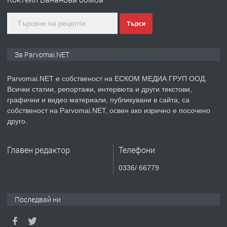
Търси
преди 1 година
ПРЕДЛАГА
Монтажник на малки детайли за
За Parvomai.NET
медицинската индустрия
Parvomai.NET е собственост на ЕСКОМ МЕДИА ГРУП ООД.
Всички статии, репортажи, интервюта и други текстови,
преди 1 година
графични и видео материали, публикувани в сайта, са
собственост на Parvomai.NET, освен ако изрично е посочено
ПРЕДЛАГА
Уроци по Математика
друго.
Главен редактор
Телефони
преди 1 година
0336/ 66779
ПРЕДЛАГА
Продавам апартамент - гр.
Първомай
Последвай ни