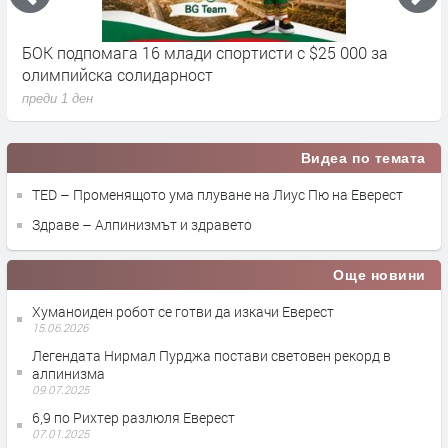
БОК подпомага 16 млади спортисти с $25 000 за
Д
олимпийска солидарност
п
преди 1 ден
Видеа по темата
TED – Променящото ума плуване на Лиус Пю на Еверест
Здраве – Алпинизмът и здравето
Още новини
Хуманоиден робот се готви да изкачи Еверест
15.06.2026
Легендата Нирмал Пурджа постави световен рекорд в
алпинизма
09.07.2025
6,9 по Рихтер разлюля Еверест
07.01.2025