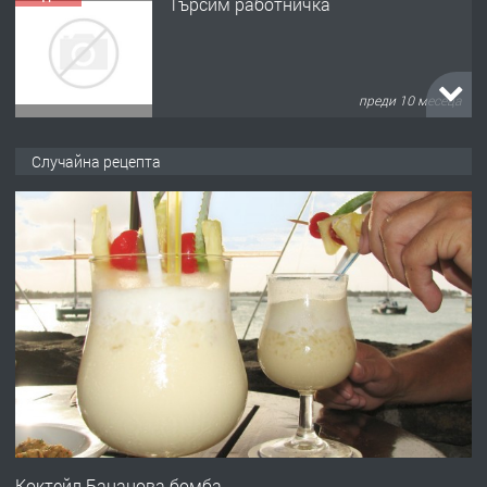
Търсим работничка
преди 10 месеца
ПРЕДЛАГА
Продава употребявани чисти и
Случайна рецепта
запазени матраци за спални.
преди 1 година
ПРЕДЛАГА
Работа за общи работници
преди 1 година
ПРЕДЛАГА
Първи поход "По стъпките на Ангел
Войвода"
Коктейл Бананова бомба