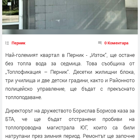
Перник
0 Коментара
Най-големият квартал в Перник - „Изток“, ще остане
без топла вода за седмица. Това съобщиха от
„Топлофикация – Перник“. Десетки жилищни блока,
три училища и две детски градини, както и Районното
полицейско управление, ще бъдат с прекъснато
топлоподаване.
Директорът на дружеството Борислав Борисов каза за
БТА, че ще бъдат отстранени пробиви на
топлопроводна магистрала ЮГ, които са били
натрупани през зимния период. Ремонтът ще започне