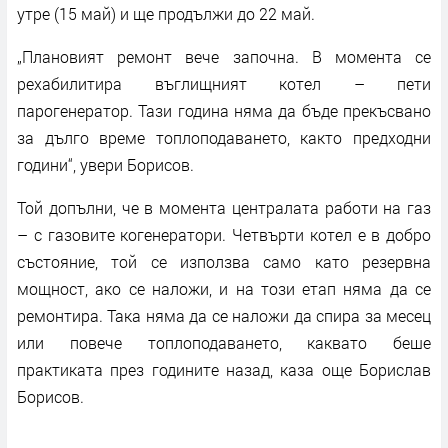
утре (15 май) и ще продължи до 22 май.
„Плановият ремонт вече започна. В момента се
рехабилитира въглищният котел – пети
парогенератор. Тази година няма да бъде прекъсвано
за дълго време топлоподаването, както предходни
години“, увери Борисов.
Той допълни, че в момента централата работи на газ
– с газовите когенератори. Четвърти котел е в добро
състояние, той се използва само като резервна
мощност, ако се наложи, и на този етап няма да се
ремонтира. Така няма да се наложи да спира за месец
или повече топлоподаването, каквато беше
практиката през годините назад, каза още Борислав
Борисов.