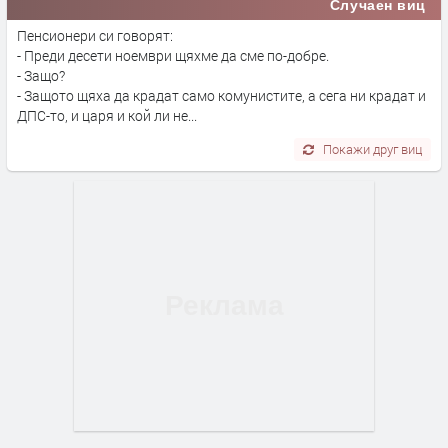
Случаен виц
Пенсионери си говорят:
- Преди десети ноември щяхме да сме по-добре.
- Защо?
- Защото щяха да крадат само комунистите, а сега ни крадат и
ДПС-то, и царя и кой ли не...
Покажи друг виц