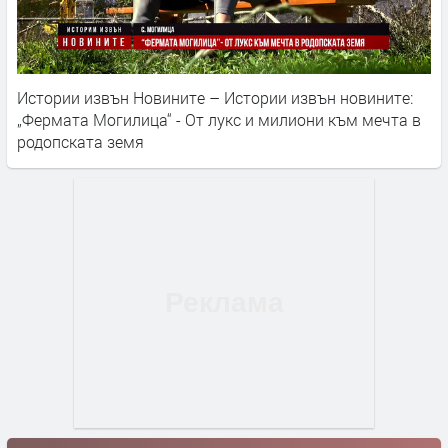
Истории извън Новините – Истории извън новините:
„Фермата Могилица“ - От лукс и милиони към мечта в
родопската земя