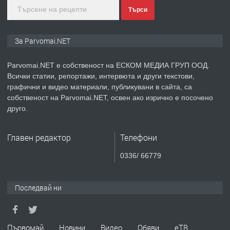
Търси
преди 1 година
ПРЕДЛАГА
Монтажник на малки детайли за
За Parvomai.NET
медицинската индустрия
Parvomai.NET е собственост на ЕСКОМ МЕДИА ГРУП ООД.
Всички статии, репортажи, интервюта и други текстови,
преди 1 година
графични и видео материали, публикувани в сайта, са
собственост на Parvomai.NET, освен ако изрично е посочено
ПРЕДЛАГА
Уроци по Математика
друго.
Главен редактор
Телефони
преди 1 година
0336/ 66779
ПРЕДЛАГА
Продавам апартамент - гр.
Първомай
Последвай ни
преди 1 година
Първомай
Новини
Видео
Обяви
еТВ