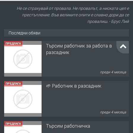
Не се страхувай от провала. Не провалът, а ниската цел е
престъпление. Във великите опити е славно дори да се
провалиш. - Брус Лий
Последни обяви
ПРЕДЛАГА
Търсим работник за работа в
разсадник
преди 4 месеца
ПРЕДЛАГА
🌱 Работник в разсадник
преди 4 месеца
ПРЕДЛАГА
Търсим работничка