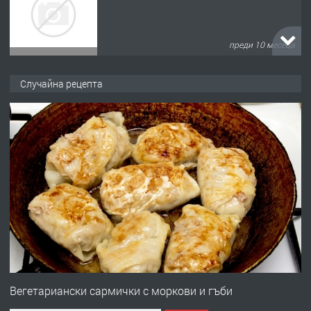
преди 10 месеца
ПРЕДЛАГА
Продава употребявани чисти и
Случайна рецепта
запазени матраци за спални.
преди 1 година
ПРЕДЛАГА
Работа за общи работници
преди 1 година
ПРЕДЛАГА
Първи поход "По стъпките на Ангел
Войвода"
Вегетариански сармички с моркови и гъби