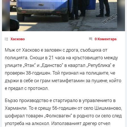
Хасково
0 Коментара
Мъж от Хасково е заловен с дрога, съобщиха от
полицията. Снощи в 21 часа на кръстовището между
улиците „Ятак“ и „Единство“ в квартал „Република“ е
проверен 38-годишен. Той признал на полицаите, че
държи в себе си грам метамфетамин за пушене, който
е предал с протокол.
Бързо производство е стартирало в управлението в
Харманли. То е срещу 56-годишен от село Шишманово,
шофирал товарен „Фолксваген“ в родното си село след
употреба на алкохол. Използваният дрегер отчел