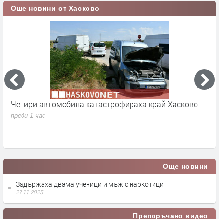
Още новини от Хасково
Четири автомобила катастрофираха край Хасково
„
H
преди 1 час
а
п
Още новини
Задържаха двама ученици и мъж с наркотици
27.11.2025
Препоръчано видео