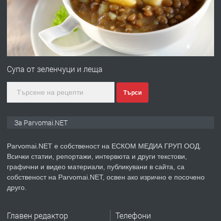
преди 1 година
ПРЕДЛАГА
Първи поход "По стъпките на Ангел
Войвода"
Супа от зеленчуци и леща
Търси
преди 1 година
ПРЕДЛАГА
Монтажник на малки детайли за
За Parvomai.NET
медицинската индустрия
Parvomai.NET е собственост на ЕСКОМ МЕДИА ГРУП ООД.
Всички статии, репортажи, интервюта и други текстови,
преди 1 година
графични и видео материали, публикувани в сайта, са
собственост на Parvomai.NET, освен ако изрично е посочено
ПРЕДЛАГА
Уроци по Математика
друго.
Главен редактор
Телефони