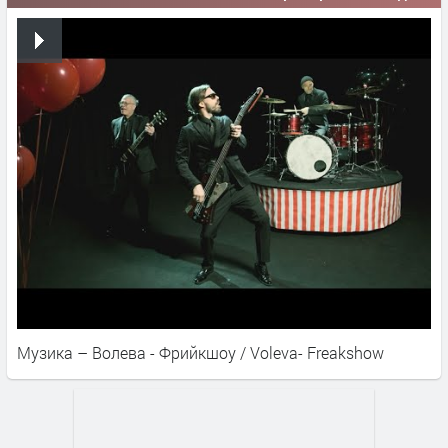
Музика – Волева - Фрийкшоу / Voleva- Freakshow