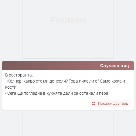
Случаен виц
В ресторанта.
- Келнер, какво сте ми донесли? Това пиле ли е? Само кожа и
кости!
- Сега ще погледна в кухнята дали са останали пера!
Покажи друг виц