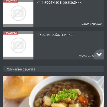
ПРЕДЛАГА
🌱 Работник в разсадник
преди 4 месеца
ПРЕДЛАГА
Търсим работничка
преди 10 месеца
ПРЕДЛАГА
Продава употребявани чисти и
Случайна рецепта
запазени матраци за спални.
преди 1 година
ПРЕДЛАГА
Работа за общи работници