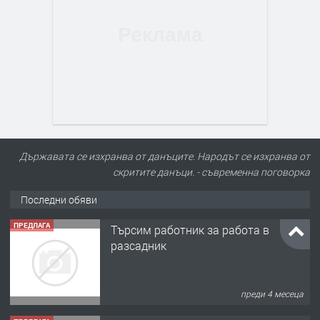
Държавата се изхранва от данъците. Народът се изхранва от
скритите данъци. - съвременна поговорка
Последни обяви
ПРЕДЛАГА
Търсим работник за работа в
разсадник
преди 4 месеца