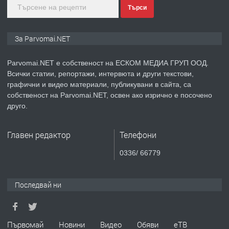
Търси
преди 1 година
ПРЕДЛАГА
Уроци по Математика
За Parvomai.NET
Parvomai.NET е собственост на ЕСКОМ МЕДИА ГРУП ООД.
Всички статии, репортажи, интервюта и други текстови,
преди 1 година
графични и видео материали, публикувани в сайта, са
собственост на Parvomai.NET, освен ако изрично е посочено
ПРЕДЛАГА
Продавам апартамент - гр.
друго.
Първомай
Главен редактор
Телефони
преди 1 година
0336/ 66779
ТЪРСИ
Търсим работник
Последвай ни
преди 1 година
Първомай
Новини
Видео
Обяви
еТВ