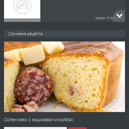
преди 1 година
ПРЕДЛАГА
Работа за общи работници
Случайна рецепта
преди 1 година
ПРЕДЛАГА
Първи поход "По стъпките на Ангел
Войвода"
преди 1 година
ПРЕДЛАГА
Монтажник на малки детайли за
медицинската индустрия
Солен кекс с кашкавал и колбас