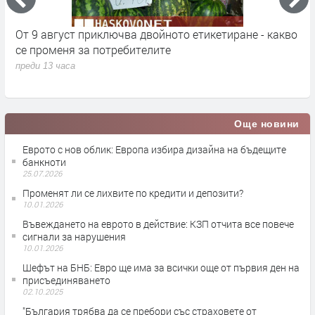
во
Млад пилот напуска ВВС със скандално обръщение
В
към Румен Радев и компания
и
п
преди 13 часа
п
Още новини
Еврото с нов облик: Европа избира дизайна на бъдещите
банкноти
25.07.2026
Променят ли се лихвите по кредити и депозити?
10.01.2026
Въвеждането на еврото в действие: КЗП отчита все повече
сигнали за нарушения
10.01.2026
Шефът на БНБ: Евро ще има за всички още от първия ден на
присъединяването
02.10.2025
"България трябва да се пребори със страховете от