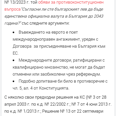
№ 13/2023 г. той
обяви за противоконституционен
въпроса
"Съгласни ли сте българският лев да бъде
единствена официална валута в България до 2043
година?"
със следните аргументи:
Въвеждането на еврото е поет
международноправен ангажимент, уреден с
Договора за присъединяване на България към
ЕС.
Международните договори, ратифицирани с
квалифицирано мнозинство, не могат да бъдат
отменени или заобиколени чрез референдум.
Подобно допитване би било в противоречие с
чл. 5, ал. 4 от Конституцията.
С няколко свои предходни решения на КС (№ 3 от 28
април 2003 г. по к.д. № 22/2002 г.; № 7 от 4 юни 2013 г.
по к.д. № 1/2013 г.; Решение № 13 от 22 септември