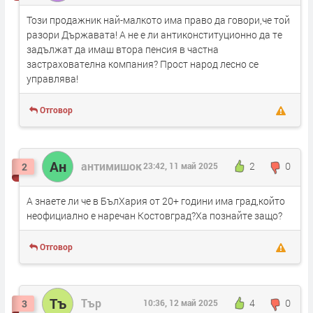
Този продажник най-малкото има право да говори,че той
разори Държавата! А не е ли антиконституционно да те
задължат да имаш втора пенсия в частна
застрахователна компания? Прост народ лесно се
управлява!
Отговор
Ан
антимишок
2
0
2
23:42, 11 май 2025
А знаете ли че в БълХария от 20+ години има град,който
неофициално е наречан Костовград?Ха познайте защо?
Отговор
Тъ
Тър
4
0
3
10:36, 12 май 2025