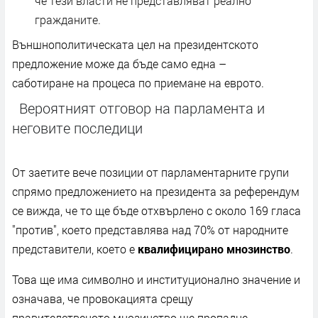
че тези власти не представляват реално
гражданите.
Външнополитическата цел на президентското
предложение може да бъде само една –
саботиране на процеса по приемане на еврото.
Вероятният отговор на парламента и
неговите последици
От заетите вече позиции от парламентарните групи
спрямо предложението на президента за референдум
се вижда, че то ще бъде отхвърлено с около 169 гласа
"против", което представлява над 70% от народните
представители, което е
квалифицирано мнозинство
.
Това ще има символно и институционално значение и
означава, че провокацията срещу
правителственото мнозинство ще пропадне.