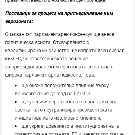
Последици за процеса на присъединяване към
еврозоната:
Очакваният парламентарен консенсус ще внесе
политическа яснота. Отхвърлянето с
квалифицирано мнозинство ще изпрати ясен сигнал
към ЕС, че стратегическото решение
за присъединяване към еврозоната се ползва с
широка парламентарна подкрепа. Това:
ще окаже положително влияние върху
Конвергентния доклад на ЕК/ЕЦБ;
ще увеличи вероятността за положителна
оценка, като неутрализира президентската
инициатива като изолирано мнение и;
ще укрепи доверието в институционалната
траектория на страната. ЕС и инвеститорите ще