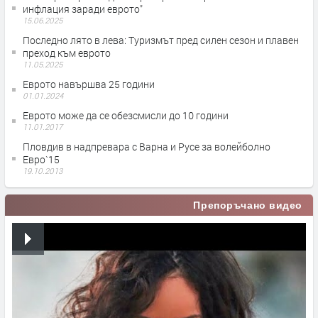
инфлация заради еврото"
15.06.2025
Последно лято в лева: Туризмът пред силен сезон и плавен
преход към еврото
11.05.2025
Еврото навършва 25 години
01.01.2024
Еврото може да се обезсмисли до 10 години
11.01.2017
Пловдив в надпревара с Варна и Русе за волейболно
Евро`15
19.10.2013
Препоръчано видео