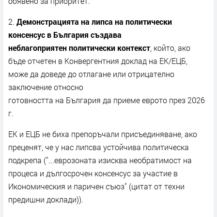
обявено за приоритет.
2.
Демонстрацията на липса на политически
консенсус в България създава
неблагоприятен политически контекст
, който, ако
бъде отчетен в Конвергентния доклад на ЕК/ЕЦБ,
може да доведе до отлагане или отрицателно
заключение относно
готовността на България да приеме еврото през 2026
г.
ЕК и ЕЦБ не биха препоръчали присъединяване, ако
преценят, че у нас липсва устойчива политическа
подкрепа ("...еврозоната изисква необратимост на
процеса и дългосрочен консенсус за участие в
Икономическия и паричен съюз" (цитат от техни
предишни доклади)).