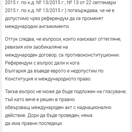
2015 г. по к.д. № 13/2015 г.; № 13 от 22 септември
2015 г. по к.д. № 13/2015 г.) потвърждава, че не е
допустимо чрез референдум да се променят
международни ангажименти.
Оттук следва, че въпроси, които изискват оттегляне,
ревизия или заобикаляне на
международен договор, са противоконституционни.
Референдум с въпрос дали и кога
България да въведе еврото е недопустим по
Конституция и международното право.
Такъв въпрос не може да бъде подложен на гласуване,
тъй като вече е решен в правно
обвързващ международен акт с наднационално
действие. Дори да бъде проведен, няма
да има правни последици.