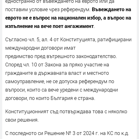
едностранно от въвеждането на еврото или да
поставим условие чрез референдум.
Въвеждането на
еврото не е въпрос на национален избор, а въпрос на
изпълнение на вече поет ангажимент
.
Съгласно чл. 5, ал. 4 от Конституцията, ратифицирани
международни договори имат
предимство пред вътрешното законодателство.
Според чл. 10 от Закона за пряко участие на
гражданите в държавната власт и местното
самоуправление, не се допуска референдум по
въпроси, които са вече уредени с международни
договори, по които България е страна.
Конституционният съд потвърждава това с няколко
свои решения.
С последното си Решение № 3 от 2024 г. на КС по к.д.