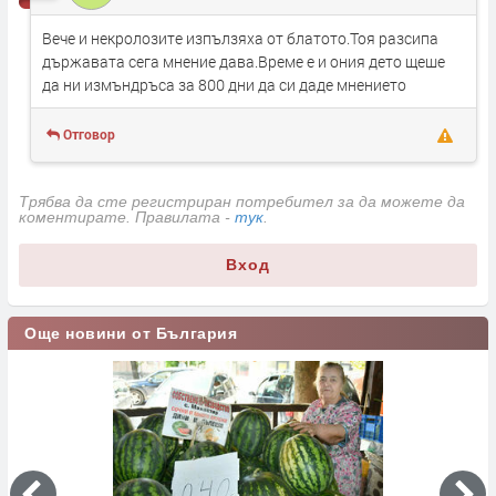
Вече и некролозите изпълзяха от блатото.Тоя разсипа
държавата сега мнение дава.Време е и ония дето щеше
да ни измъндръса за 800 дни да си даде мнението
Отговор
Трябва да сте регистриран потребител за да можете да
коментирате. Правилата -
тук
.
Вход
Още новини от България