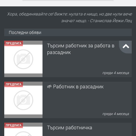
Хора, обединявайте се! Вижте: нулата е нищо, но две нули вече
значат нещо. - Станислав Йежи Лец
Последни обяви
ПРЕДЛАГА
🌱 Работник в разсадник
преди 4 месеца
ПРЕДЛАГА
Търсим работничка
преди 10 месеца
ПРЕДЛАГА
Продава употребявани чисти и
запазени матраци за спални.