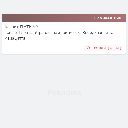
Случаен виц
Какво е П.У.Т.К.А ?
Това е Пункт за Управление и Тактическа Координация на
Авиацията.
Покажи друг виц