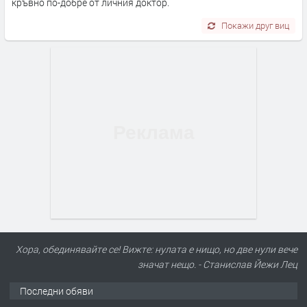
кръвно по-добре от личния доктор.
Покажи друг виц
Хора, обединявайте се! Вижте: нулата е нищо, но две нули вече
значат нещо. - Станислав Йежи Лец
Последни обяви