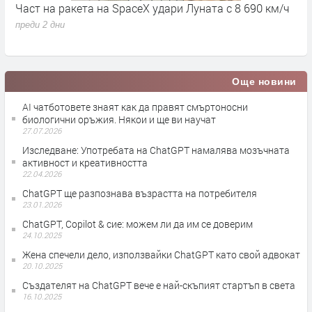
Част на ракета на SpaceX удари Луната с 8 690 км/ч
6
д
преди 2 дни
п
Още новини
AI чатботовете знаят как да правят смъртоносни
биологични оръжия. Някои и ще ви научат
27.07.2026
Изследване: Употребата на ChatGPT намалява мозъчната
активност и креативността
22.04.2026
ChatGPT ще разпознава възрастта на потребителя
23.01.2026
ChatGPT, Copilot & сие: можем ли да им се доверим
24.10.2025
Жена спечели дело, използвайки ChatGPT като свой адвокат
20.10.2025
Създателят на ChatGPT вече е най-скъпият стартъп в света
16.10.2025