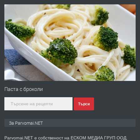
преди 1 година
ПРЕДЛАГА
Работа за общи работници
преди 1 година
ПРЕДЛАГА
Първи поход "По стъпките на Ангел
Войвода"
Паста с броколи
Търси
преди 1 година
ПРЕДЛАГА
Монтажник на малки детайли за
За Parvomai.NET
медицинската индустрия
Parvomai.NET е собственост на ЕСКОМ МЕДИА ГРУП ООД.