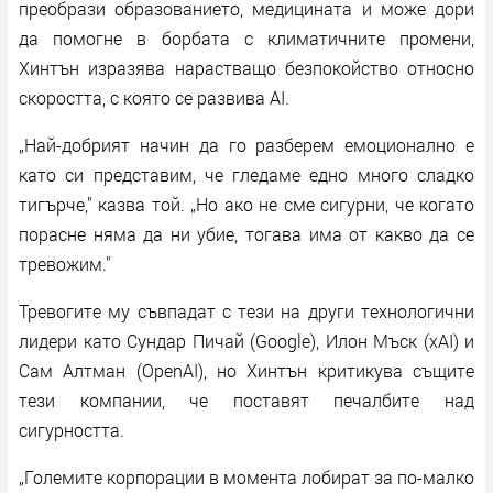
преобрази образованието, медицината и може дори
да помогне в борбата с климатичните промени,
Хинтън изразява нарастващо безпокойство относно
скоростта, с която се развива AI.
„Най-добрият начин да го разберем емоционално е
като си представим, че гледаме едно много сладко
тигърче," казва той. „Но ако не сме сигурни, че когато
порасне няма да ни убие, тогава има от какво да се
тревожим."
Тревогите му съвпадат с тези на други технологични
лидери като Сундар Пичай (Google), Илон Мъск (хAI) и
Сам Алтман (OpenAI), но Хинтън критикува същите
тези компании, че поставят печалбите над
сигурността.
„Големите корпорации в момента лобират за по-малко