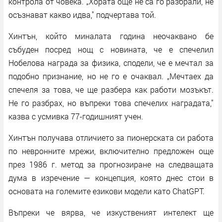
контрола от човека. „Хората още не са го разбрали, не
осъзнават какво идва," подчертава той.
Хинтън, който миналата година неочаквано бе
събуден посред нощ с новината, че е спечелил
Нобелова награда за физика, сподели, че е мечтал за
подобно признание, но не го е очаквал. „Мечтаех да
спечеля за това, че ще разбера как работи мозъкът.
Не го разбрах, но въпреки това спечелих наградата,"
казва с усмивка 77-годишният учен.
Хинтън получава отличието за пионерската си работа
по невронните мрежи, включително предложен още
през 1986 г. метод за прогнозиране на следващата
дума в изречение — концепция, която днес стои в
основата на големите езикови модели като ChatGPT.
Въпреки че вярва, че изкуственият интелект ще