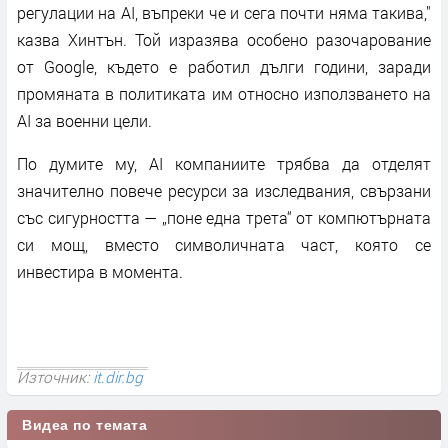
регулации на AI, въпреки че и сега почти няма такива,"
казва Хинтън. Той изразява особено разочарование
от Google, където е работил дълги години, заради
промяната в политиката им относно използването на
AI за военни цели.
По думите му, AI компаниите трябва да отделят
значително повече ресурси за изследвания, свързани
със сигурността — „поне една трета“ от компютърната
си мощ, вместо символичната част, която се
инвестира в момента.
Източник:
it.dir.bg
Видеа по темата