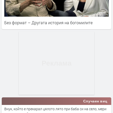
Без формат – Другата история на богомилите
Случаен виц
Внук, който е прекарал цялото лято при баба си на село, мери