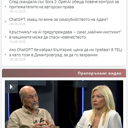
След скандала със Sora 2: OpenAI обеща повече контрол за
притежателите на авторски права
06.10.2025
ChatGPT, имаш ли вина за самоубийството на Адам?
28.08.2025
Кръстникът на AI предупреждава – само „майчин инстинкт“
в машините може да спаси човечеството
15.08.2025
Ако ChatGPT бе избрал България, щяха да ни трябват 8 ТЕЦ-
а като този в Димитровград, за да го захраним
08.08.2025
Препоръчано видео