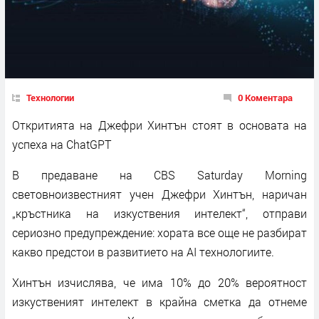
Технологии
0 Коментара
Откритията на Джефри Хинтън стоят в основата на
успеха на ChatGPT
В предаване на CBS Saturday Morning
световноизвестният учен Джефри Хинтън, наричан
„кръстника на изкуствения интелект“, отправи
сериозно предупреждение: хората все още не разбират
какво предстои в развитието на AI технологиите.
Хинтън изчислява, че има 10% до 20% вероятност
изкуственият интелект в крайна сметка да отнеме