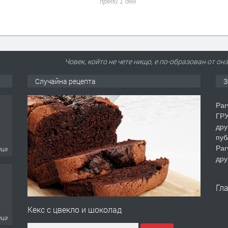
преди 1 ден
Човек, който не чете нищо, е по-образован от он
Случайна рецепта
З
Par
ГРУ
дру
пуб
Par
еца
дру
Гл
Кекс с цвекло и шоколад
еца