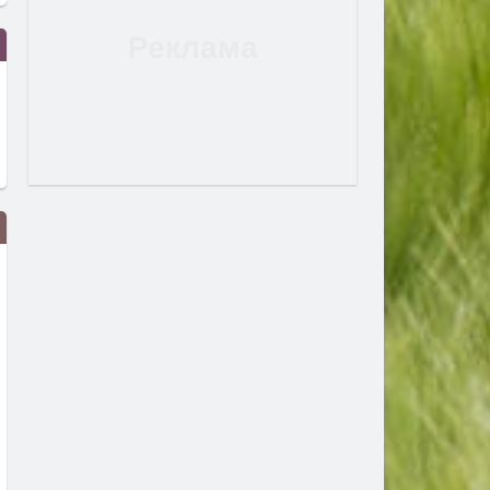
Млад пилот напуска ВВС със
В Европа се диша по-чист
скандално обръщение към
въздух, но климатът изп
Румен Радев и компания
все по-тревожни сигнали-