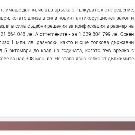
г. имаше данни, че във връзка с Тълкувателното решение,
ври, когато влиза в сила новият антикорупционен закон и
езли в сила съдебни решения за конфискация в размер на
21 664 048 лв. А оттеглените - за 1 329 804 799 лв. Освен
лизо 1 млн. лв. разноски, както и още толкова държавни
ед 5 октомври до края на годината, когато във връзка с
ове за над 308 млн. лв. Не става ясно колко от дължимите