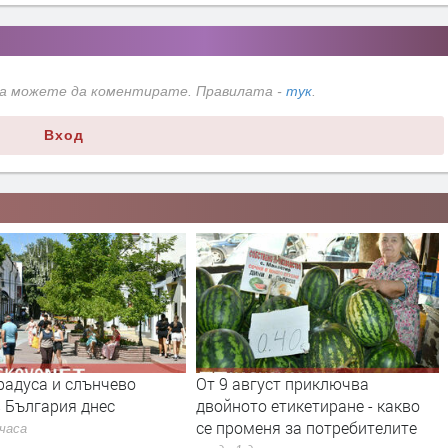
да можете да коментирате. Правилата -
тук
.
Вход
радуса и слънчево
От 9 август приключва
 България днес
двойното етикетиране - какво
се променя за потребителите
 часа