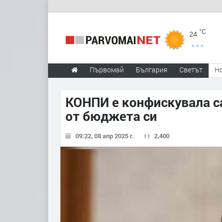
°C
24
Първомай
България
Светът
Н
КОНПИ е конфискувала са
от бюджета си
09:22, 08 апр 2025 г.
2,400