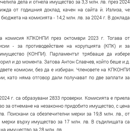
елила дела и отнела имущество за 3,3 млн. лв. през 2024
вижда от годишния доклад, качен на сайта ѝ. Излиза, че
 бюджета на комисията - 14,2 млн. лв. за 2024 г. В доклада
та комисия КПКОНПИ през октомври 2023 г. Тогава от
исии - за противодействие на корупцията (КПК) и за
 имущество (КОНПИ). Парламентът трябваше да избере
торил и до момента. Затова Антон Славчев, който беше и.д.
вете комисии, без да е избиран. Членовете на КПКОНПИ
ии, като няма отговор дали получават по две заплати за
2024 г. са образувани 2833 проверки. Комисията е приела
во за отнемане на незаконно придобито имущество, с цена
в. Поискани са обезпечителни мерки за 19,8 млн. лв., от
и мерки върху имущество за 17 млн. лв. В съдилищата са
на имущество за 28 млн. лв.