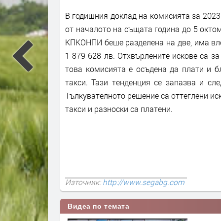
В годишния доклад на комисията за 2023 
от началото на същата година до 5 октом
КПКОНПИ беше разделена на две, има вл
1 879 628 лв. Отхвърлените искове са за 
това комисията е осъдена да плати и б
такси. Тази тенденция се запазва и сл
Тълкувателното решение са оттеглени иск
такси и разноски са платени.
Източник:
http://www.segabg.com
Видеа по темата