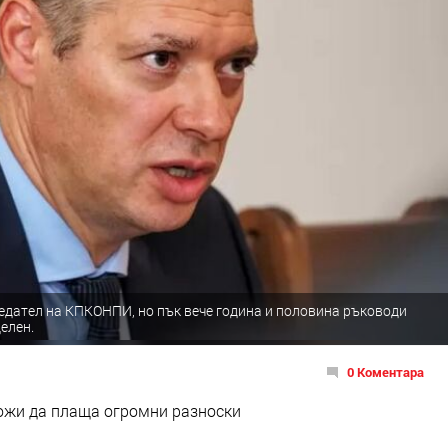
седател на КПКОНПИ, но пък вече година и половина ръководи
елен.
0 Коментара
ложи да плаща огромни разноски