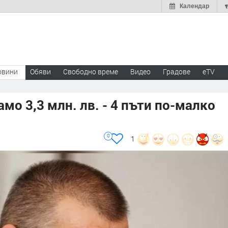
Календар
овини
Обяви
Свободно време
Видео
Градове
eTV
мо 3,3 млн. лв. - 4 пъти по-малко
0
1