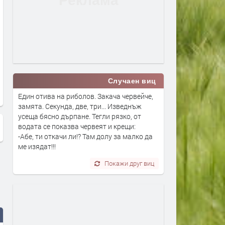
Случаен виц
Един отива на риболов. Закача червейче,
замята. Секунда, две, три... Изведнъж
усеща бясно дърпане. Тегли рязко, от
водата се показва червеят и крещи:
-Абе, ти откачи ли!? Там долу за малко да
ме изядат!!!
Покажи друг виц