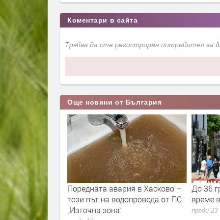
Коментари в сайта
Трябва да сте регистриран потребител за 
Още новини от България
33% от
Поредната авария в Хасково –
До 36 г
а нефт и газ в
този път на водопровода от ПС
време в
л“ в
„Източна зона“
преди 23