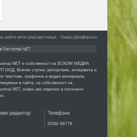
България показваме как
преди 1 ден
да правим и крачка наза
преди 1 ден
зи, който чете само вестници. - Томас Джеферсън
а Parvomai.NET
vomai.NET е собственост на ЕСКОМ МЕДИА
П ООД. Всички статии, репортажи, интервюта и
ги текстови, графични и видео материали,
ликувани в сайта, са собственост на
vomai.NET, освен ако изрично е посочено
го.
авен редактор
Телефони
0336/ 66779