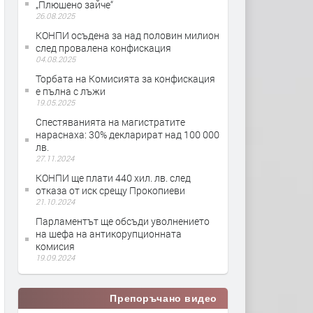
„Плюшено зайче“
26.08.2025
КОНПИ осъдена за над половин милион
след провалена конфискация
04.08.2025
Торбата на Комисията за конфискация
е пълна с лъжи
19.05.2025
Спестяванията на магистратите
нараснаха: 30% декларират над 100 000
лв.
27.11.2024
КОНПИ ще плати 440 хил. лв. след
отказа от иск срещу Прокопиеви
21.10.2024
Парламентът ще обсъди уволнението
на шефа на антикорупционната
комисия
19.09.2024
Препоръчано видео