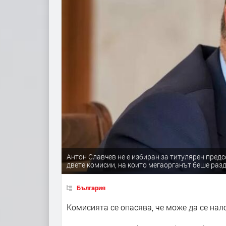
Антон Славчев не е избиран за титулярен пред
двете комисии, на които мегаорганът беше разд
България
Комисията се опасява, че може да се на