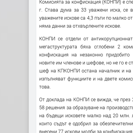
Комисията за конфискация (КОНПИ) е спеч
г. Става дума за 33 уважени иска, се 
уважените искове са 4,3 пъти по малко от
няма данни за отхвърлените искове.
КОНПИ се отдели от антикорупционна
мегаструктурата бяха сглобени 2 ком
конфискация на незаконно придобито
новите им членове и шефове, но не го е с
шеф на КПКОНПИ остана началник и на д
изпълняват функциите и на двете комис
това.
От доклада на КОНПИ се вижда, че през 
58 решения за образуване на производст
на бъдещи исковете малко над 20 млн. л
които съдът е одобрил за обезпечителн
внесени 77 искови молби за конфискация 