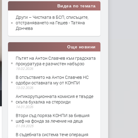
Видеа по темата
Други – Чистката в БСП, списъците,
отстраняването на Гешев - Татяна
Дончева
Още новини
Пътят на Антон Славчев към градската
прокуратура е разчистен набързо
19.02.2026
В отсъствието на Антон Славчев НС
одобри оставката му от КОНПИ
13.02.2026
Антикорупционната комисия е твърде
скъпа бухалка на стероиди
14.01.2026
Втори съд поряза КОНПИ за бившия
шеф на фонда за лечение на деца
01.09.2025
В съдебната система тече операция