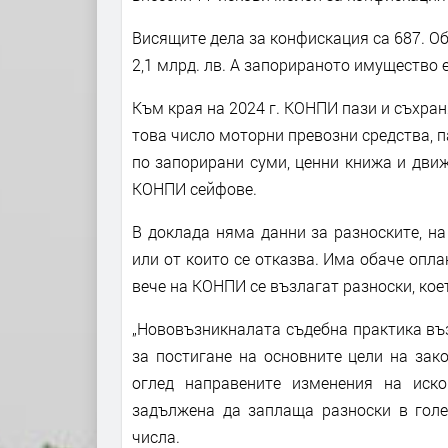
Висящите дела за конфискация са 687. О
2,1 млрд. лв. А запорираното имущество е
Към края на 2024 г. КОНПИ пази и съхран
това число моторни превозни средства, п
по запорирани суми, ценни книжа и дви
КОНПИ сейфове.
В доклада няма данни за разноските, на
или от които се отказва. Има обаче опла
вече на КОНПИ се възлагат разноски, кое
„Нововъзникналата съдебна практика въ
за постигане на основните цели на зак
оглед направените изменения на иск
задължена да заплаща разноски в голем
числа.