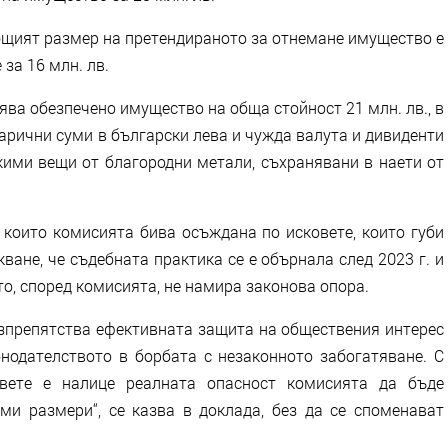
бщият размер на претендираното за отнемане имущество е
 за 16 млн. лв.
ява обезпечено имущество на обща стойност 21 млн. лв., в
арични суми в български лева и чужда валута и дивиденти
жими вещи от благородни метали, съхранявани в наети от
 които комисията бива осъждана по исковете, които губи
кване, че съдебната практика се е обърнала след 2023 г. и
то, според комисията, не намира законова опора.
зпрепятства ефективната защита на обществения интерес
онодателството в борбата с незаконното забогатяване. С
овете е налице реалната опасност комисията да бъде
и размери“, се казва в доклада, без да се споменават