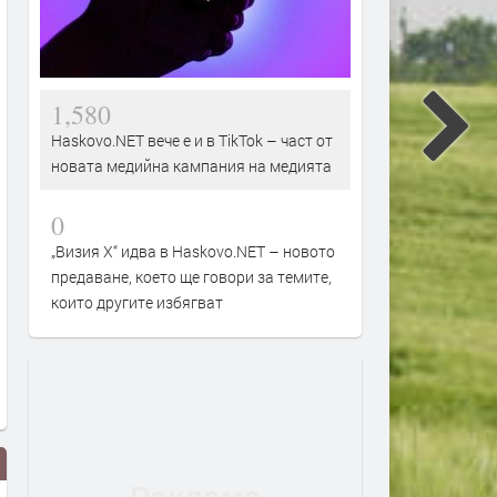
1,580
Haskovo.NET вече е и в TikTok – част от
новата медийна кампания на медията
0
„Визия Х“ идва в Haskovo.NET – новото
предаване, което ще говори за темите,
които другите избягват