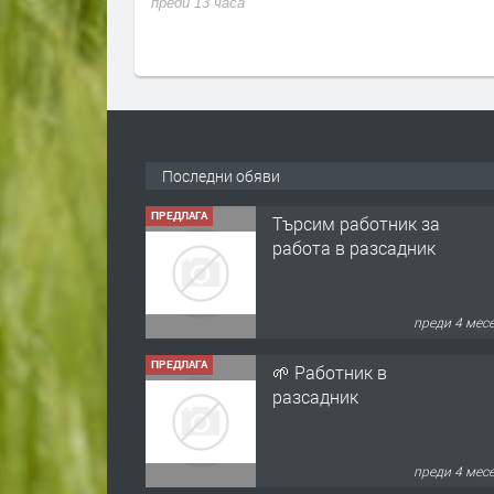
на на Черно
преди 13 часа
ачи това
Последни обяви
ПРЕДЛАГА
Търсим работник за
работа в разсадник
преди 4 мес
ПРЕДЛАГА
🌱 Работник в
разсадник
преди 4 мес