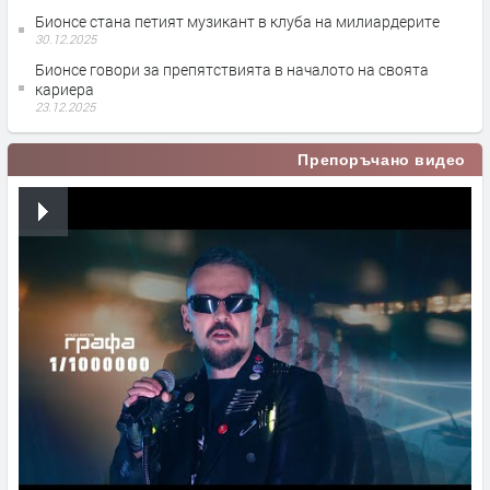
Бионсе стана петият музикант в клуба на милиардерите
30.12.2025
Бионсе говори за препятствията в началото на своята
кариера
23.12.2025
Препоръчано видео