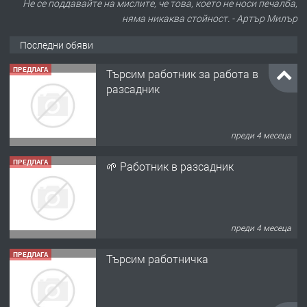
Не се поддавайте на мислите, че това, което не носи печалба,
няма никаква стойност. - Артър Милър
Последни обяви
ПРЕДЛАГА
Търсим работник за работа в
разсадник
преди 4 месеца
ПРЕДЛАГА
🌱 Работник в разсадник
преди 4 месеца
ПРЕДЛАГА
Търсим работничка