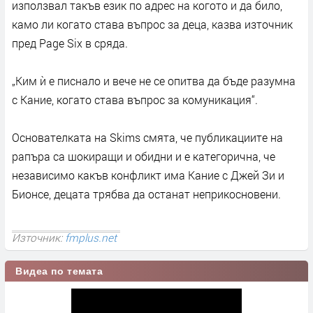
използвал такъв език по адрес на когото и да било,
камо ли когато става въпрос за деца, казва източник
пред Page Six в сряда.
„Ким ѝ е писнало и вече не се опитва да бъде разумна
с Кание, когато става въпрос за комуникация“.
Основателката на Skims смята, че публикациите на
рапъра са шокиращи и обидни и е категорична, че
независимо какъв конфликт има Кание с Джей Зи и
Бионсе, децата трябва да останат неприкосновени.
Източник:
fmplus.net
Видеа по темата