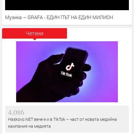
Музика – GRAFA - ЕДИН ПЪТ НА ЕДИН МИЛИОН
Четени
4,086
Haskovo.NET вече е и в TikTok – част от новата медийна
кампания на медията