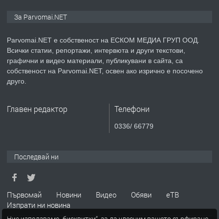
ПРЕДЛАГА
Монтажник на малки детайли за
За Parvomai.NET
медицинската индустрия
Parvomai.NET е собственост на ЕСКОМ МЕДИА ГРУП ООД.
Всички статии, репортажи, интервюта и други текстови,
преди 1 година
графични и видео материали, публикувани в сайта, са
собственост на Parvomai.NET, освен ако изрично е посочено
ПРЕДЛАГА
Уроци по Математика
друго.
Главен редактор
Телефони
преди 1 година
0336/ 66779
ПРЕДЛАГА
Продавам апартамент - гр.
Първомай
Последвай ни
преди 1 година
Първомай
Новини
Видео
Обяви
еТВ
Изпрати ни новина
ТЪРСИ
Търсим работник
Ние използваме „бисквитки“, за да улесним вашето сърфиране.