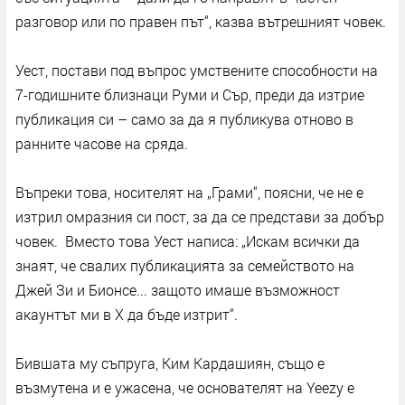
разговор или по правен път“, казва вътрешният човек.
Уест, постави под въпрос умствените способности на
7-годишните близнаци Руми и Сър, преди да изтрие
публикация си – само за да я публикува отново в
ранните часове на сряда.
Въпреки това, носителят на „Грами“, поясни, че не е
изтрил омразния си пост, за да се представи за добър
човек. Вместо това Уест написа: „Искам всички да
знаят, че свалих публикацията за семейството на
Джей Зи и Бионсе... защото имаше възможност
акаунтът ми в X да бъде изтрит“.
Бившата му съпруга, Ким Кардашиян, също е
възмутена и е ужасена, че основателят на Yeezy е