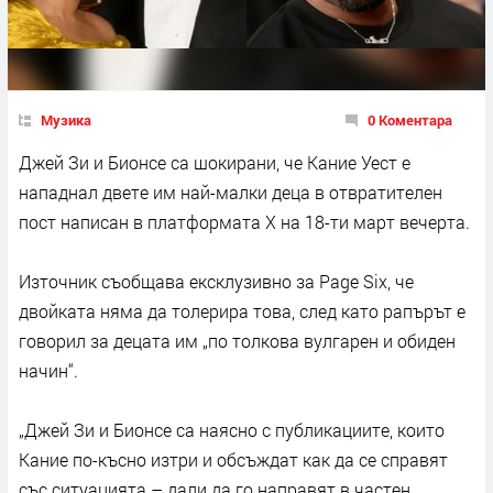
Музика
0 Коментара
Джей Зи и Бионсе са шокирани, че Кание Уест е
нападнал двете им най-малки деца в отвратителен
пост написан в платформата X на 18-ти март вечерта.
Източник съобщава ексклузивно за Page Six, че
двойката няма да толерира това, след като рапърът е
говорил за децата им „по толкова вулгарен и обиден
начин“.
„Джей Зи и Бионсе са наясно с публикациите, които
Кание по-късно изтри и обсъждат как да се справят
със ситуацията – дали да го направят в частен