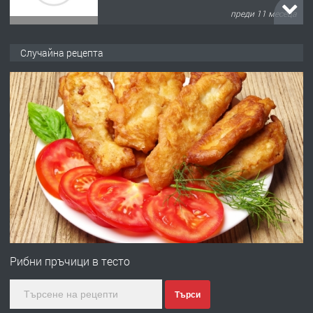
преди 11 месеца
ПРЕДЛАГА
Продава употребявани чисти и
Случайна рецепта
запазени матраци за спални.
преди 1 година
ПРЕДЛАГА
Работа за общи работници
преди 1 година
ПРЕДЛАГА
Първи поход "По стъпките на Ангел
Войвода"
Рибни пръчици в тесто
Търси
преди 1 година