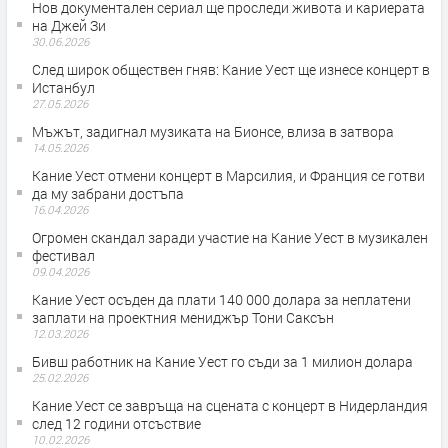
Нов документален сериал ще проследи живота и кариерата
на Джей Зи
30.06.2026
След широк обществен гняв: Кание Уест ще изнесе концерт в
Истанбул
27.05.2026
Мъжът, задигнал музиката на Бионсе, влиза в затвора
14.05.2026
Кание Уест отмени концерт в Марсилия, и Франция се готви
да му забрани достъпа
16.04.2026
Огромен скандал заради участие на Кание Уест в музикален
фестивал
09.04.2026
Кание Уест осъден да плати 140 000 долара за неплатени
заплати на проектния мениджър Тони Саксън
12.03.2026
Бивш работник на Кание Уест го съди за 1 милион долара
25.02.2026
Кание Уест се завръща на сцената с концерт в Нидерландия
след 12 години отсъствие
10.02.2026