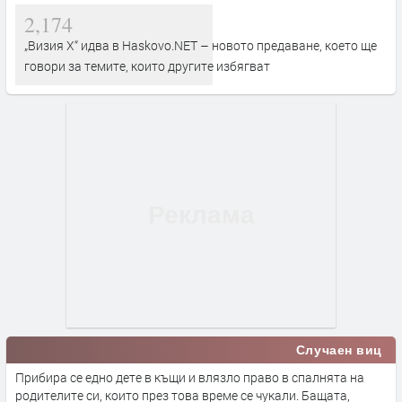
2,174
„Визия Х“ идва в Haskovo.NET – новото предаване, което ще
говори за темите, които другите избягват
Случаен виц
Прибира се едно дете в къщи и влязло право в спалнята на
родителите си, които през това време се чукали. Бащата,