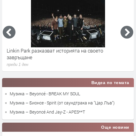
Linkin Park разказват историята на своето
M
завръщане
с
преди 1 ден
п
Видеа по темата
Музика – Beyoncé - BREAK MY SOUL
Музика – Бионсе - Spirit (от саундтрака на "Цар Лъв")
Музика – Beyoncé And Jay-Z - APES**T
Още новини