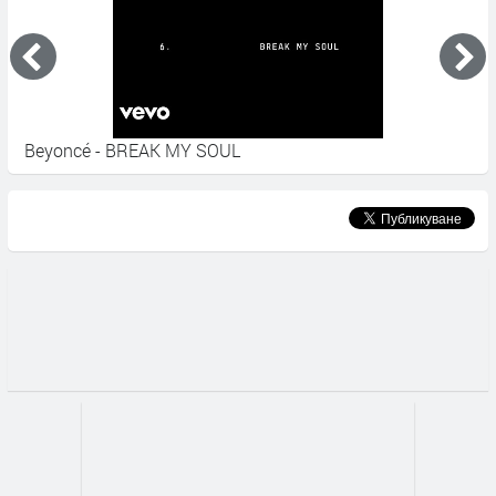
Beyoncé - BREAK MY SOUL
Б