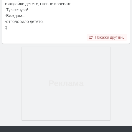
виждайки детето, гневно изревал:
-Тук се чука!
-Виждам...
-отговорило детето.
:)
Покажи друг виц