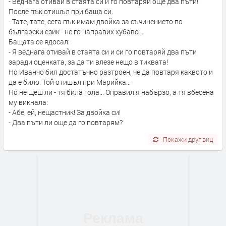
- Веднага отивай в стаята си и го повтаряй още два пъти!
После пък отишъл при баща си.
- Тате, тате, сега пък имам двойка за съчинението по
български език - не го направих хубаво...
Бащата се ядосал:
- Я веднага отивай в стаята си и си го повтаряй два пъти
заради оценката, за да ти влезе нещо в тиквата!
Но Иванчо бил достатъчно разтроeн, че да повтаря каквото и
да е било. Той отишъл при Марийка...
Но не щеш ли - тя била гола... Оправил я набързо, а тя вбесена
му викнала:
- Абе, ей, нещастник! За двойка си!
- Два пъти ли още да го повтарям?
Покажи друг виц