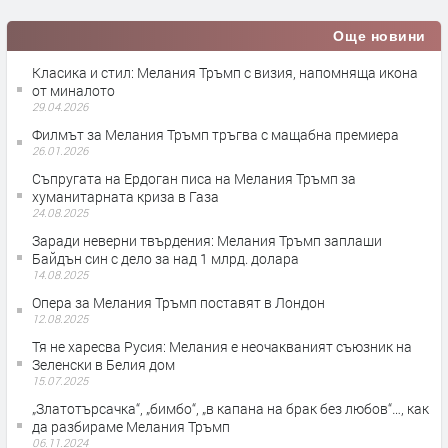
Още новини
Класика и стил: Мелания Тръмп с визия, напомняща икона
от миналото
29.04.2026
Филмът за Мелания Тръмп тръгва с мащабна премиера
26.01.2026
Съпругата на Ердоган писа на Мелания Тръмп за
хуманитарната криза в Газа
24.08.2025
Заради неверни твърдения: Мелания Тръмп заплаши
Байдън син с дело за над 1 млрд. долара
14.08.2025
Опера за Мелания Тръмп поставят в Лондон
12.08.2025
Тя не харесва Русия: Мелания е неочакваният съюзник на
Зеленски в Белия дом
15.07.2025
„Златотърсачка“, „бимбо“, „в капана на брак без любов“…, как
да разбираме Мелания Тръмп
06.11.2024