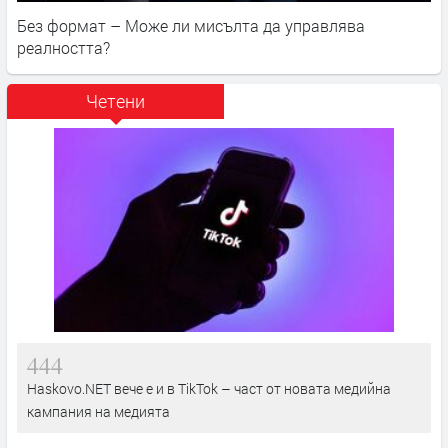
Без формат – Може ли мисълта да управлява
реалността?
Четени
444
Haskovo.NET вече е и в TikTok – част от новата медийна
кампания на медията