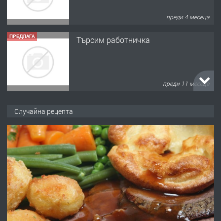
преди 4 месеца
ПРЕДЛАГА
Търсим работничка
преди 11 месеца
ПРЕДЛАГА
Продава употребявани чисти и
Случайна рецепта
запазени матраци за спални.
преди 1 година
ПРЕДЛАГА
Работа за общи работници
преди 1 година