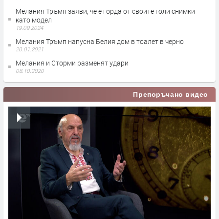
Мелания Тръмп заяви, че е горда от своите голи снимки
като модел
19.09.2024
Мелания Тръмп напусна Белия дом в тоалет в черно
20.01.2021
Мелания и Сторми разменят удари
08.10.2020
Препоръчано видео