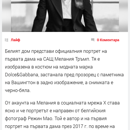
Лайф
0 Коментара
Белият дом представи официалния портрет на
първата дама на САЩ Мелания Тръмп. Тя е
изобразена в костюм на модната марка
Dolce&Gabbana, застанала пред прозорец с паметника
на Вашингтон в задно изображение, а снимката е
черно-бяла.
От акаунта на Мелания в социалната мрежа Х става
ясно и че портретът е направен от белгийския
фотограф Режин Мао. Той е автор и на първия
портрет на първата дама през 2017 г. по време на