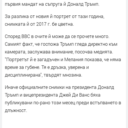
първия мандат на съпруга й Доналд Тръмп.
За разлика от новия й портрет от тази година,
снимката й от 2017 г. бе цветна.
Според ВВС в очите й може да се прочете много.
Самият факт, че госпожа Тръмп гледа директно към
камерата, заслужава внимание, посочва медията.
"Портретът й е загадъчен и Мелания показва, че няма
време за губене. Тя е дръзка, уверена и
дисциплинирана", твърдят мнозина.
Иначе официалните снимки на президента Доналд
Тръмп и вицепрезидента Джей Ди Ванс бяха
публикувани по-рано този месец преди встъпването в
длъжност.