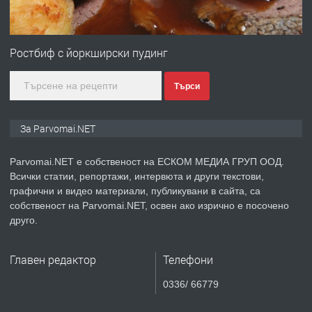
ПРЕДЛАГА
Първи поход "По стъпките на Ангел
Войвода"
Ростбиф с йоркширски пудинг
Търси
преди 1 година
ПРЕДЛАГА
Монтажник на малки детайли за
За Parvomai.NET
медицинската индустрия
Parvomai.NET е собственост на ЕСКОМ МЕДИА ГРУП ООД.
Всички статии, репортажи, интервюта и други текстови,
преди 1 година
графични и видео материали, публикувани в сайта, са
собственост на Parvomai.NET, освен ако изрично е посочено
ПРЕДЛАГА
Уроци по Математика
друго.
Главен редактор
Телефони
преди 1 година
0336/ 66779
ПРЕДЛАГА
Продавам апартамент - гр.