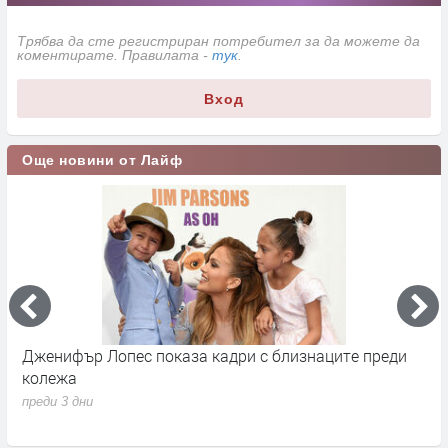
Трябва да сте регистриран потребител за да можете да
коментирате. Правилата -
тук
.
Вход
Още новини от Лайф
Дженифър Лопес показа кадри с близнаците преди
С
колежа
Р
с
преди 3 дни
п