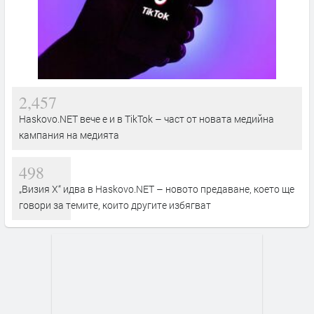
2,457
Haskovo.NET вече е и в TikTok – част от новата медийна
кампания на медията
498
„Визия Х“ идва в Haskovo.NET – новото предаване, което ще
говори за темите, които другите избягват