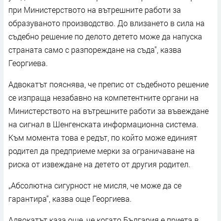
при Министерството на вътрешните работи за
образуваното производство. До влизането в сила на
съдебно решение по делото детето може да напуска
страната само с разпореждане на съда", казва
Георгиева.
Адвокатът пояснява, че препис от съдебното решение
се изпраща незабавно на компетентните органи на
Министерството на вътрешните работи за въвеждане
на сигнал в Шенгенската информационна система.
Към момента това е редът, по който може единият
родител да предприеме мерки за ограничаване на
риска от извеждане на детето от другия родител.
„Абсолютна сигурност не мисля, че може да се
гарантира“, казва още Георгиева.
Адвокатът каза още, че когато България е приета в