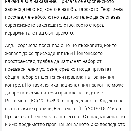
някакъв вид наказание. Прилага се европейското
законодателство, което е над българското. Георгиева
посочва, че е абсолютно задължително да се спазва
европейското законодателство, което според
йерархията, е над българското.
Адв. Георгиева пояснява още, че държавите, които
желаят да се присъединят към Шенгенското
пространство, трябва да изпълнят набор от
предварителни условия, сред които: да прилагат
общия набор от шенгенски правила на граничния
контрол. По тази логика националният закон не може
да противоречи на тези правила, въведени с
Регламент (EС) 2016/399 за определяне на Кодекса на
шенгенските граници, Регламент (ЕС) 2018/1862 и др.
Правото от Шенген като право на ЕС е наднационално
и има предимство пред националното, ако последното