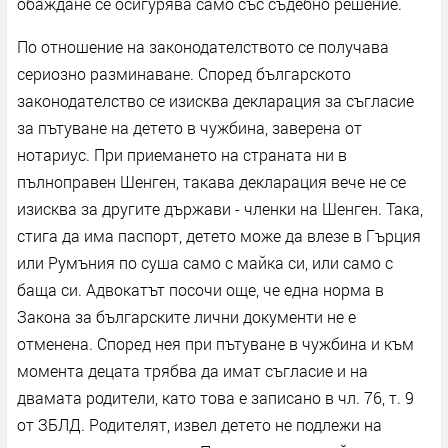
обаждане се осигурява само със съдебно решение.
По отношение на законодателството се получава
сериозно разминаване. Според българското
законодателство се изисква декларация за съгласие
за пътуване на детето в чужбина, заверена от
нотариус. При приемането на страната ни в
пълноправен Шенген, такава декларация вече не се
изисква за другите държави - членки на Шенген. Така,
стига да има паспорт, детето може да влезе в Гърция
или Румъния по суша само с майка си, или само с
баща си. Адвокатът посочи още, че една норма в
Закона за българските лични документи не е
отменена. Според нея при пътуване в чужбина и към
момента децата трябва да имат съгласие и на
двамата родители, като това е записано в чл. 76, т. 9
от ЗБЛД. Родителят, извел детето не подлежи на