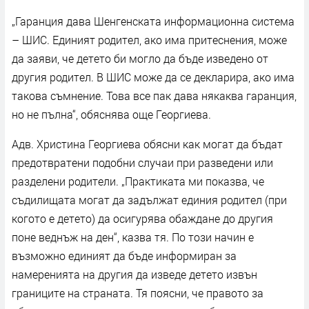
„Гаранция дава Шенгенската информационна система
– ШИС. Единият родител, ако има притеснения, може
да заяви, че детето би могло да бъде изведено от
другия родител. В ШИС може да се декларира, ако има
такова съмнение. Това все пак дава някаква гаранция,
но не пълна“, обяснява още Георгиева.
Адв. Христина Георгиева обясни как могат да бъдат
предотвратени подобни случаи при разведени или
разделени родители. „Практиката ми показва, че
съдилищата могат да задължат единия родител (при
когото е детето) да осигурява обаждане до другия
поне веднъж на ден“, казва тя. По този начин е
възможно единият да бъде информиран за
намеренията на другия да изведе детето извън
границите на страната. Тя поясни, че правото за