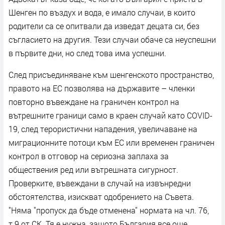
Шенген по въздух и вода, е имало случаи, в които
родители са се опитвали да изведат децата си, без
съгласието на другия. Тези случаи обаче са неуспешни
в първите дни, но след това има успешни.
След присъединяване към шенгенското пространство,
правото на ЕС позволява на държавите – членки
повторно въвеждане на граничен контрол на
вътрешните граници само в краен случай като COVID-
19, след терористични нападения, увеличаване на
миграционните потоци към ЕС или временен граничен
контрол в отговор на сериозна заплаха за
обществения ред или вътрешната сигурност.
Проверките, въвеждани в случай на извънредни
обстоятелства, изискват одобрението на Съвета.
"Няма "пропуск да бъде отменена" нормата на чл. 76,
т.9 от СК. Тя е нужна, защото България все още