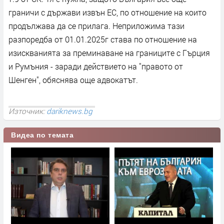
граничи с държави извън ЕС, по отношение на които
продължава да се прилага. Неприложима тази
разпоредба от 01.01.2025г става по отношение на
изискванията за преминаване на границите с Гърция
и Румъния - заради действието на "правото от
Шенген", обяснява още адвокатът.
Източник:
dariknews.bg
Видеа по темата