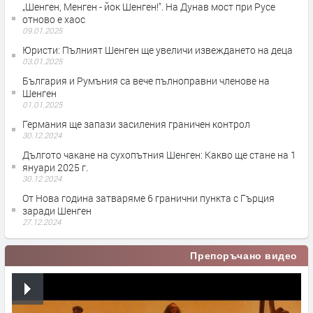
„Шенген, Менген - йок Шенген!". На Дунав мост при Русе
отново е хаос
09.01.2025
Юристи: Пълният Шенген ще увеличи извеждането на деца
03.01.2025
България и Румъния са вече пълноправни членове на
Шенген
01.01.2025
Германия ще запази засиления граничен контрол
30.12.2024
Дългото чакане на сухопътния Шенген: Какво ще стане на 1
януари 2025 г.
30.12.2024
От Нова година затваряме 6 гранични пункта с Гърция
заради Шенген
27.12.2024
Препоръчано видео