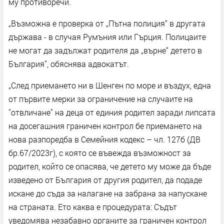
му противоречи.
„Възможна е проверка от „Пътна полиция“ в другата
държава - в случая Румъния или Гърция. Полицаите
не могат да задължат родителя да „върне“ детето в
България", обяснява адвокатът.
„След приемането ни в Шенген по море и въздух, една
от първите мерки за ограничение на случаите на
"отвличане" на деца от единия родител заради липсата
на досегашния граничен контрол бе приемането на
нова разпоредба в Семейния кодекс – чл. 127б (ДВ
бр.67/2023г), с която се въвежда възможност за
родител, който се опасява, че детето му може да бъде
изведено от България от другия родител, да подаде
искане до съда за налагане на забрана за напускане
на страната. Ето каква е процедурата: Съдът
уведомява незабавно органите за граничен контрол