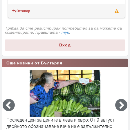
Отговор
Трябва да сте регистриран потребител за да можете да
коментирате. Правилата -
тук
.
Вход
Още новини от България
я
Последен ден за цените в лева и евро: От 9 август
Н
двойното обозначаване вече не е задължително
н