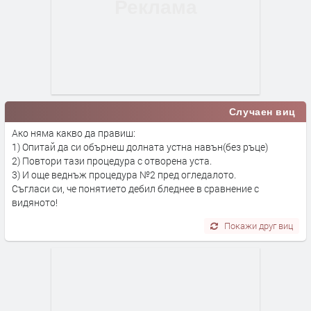
Случаен виц
Ако няма какво да правиш:
1) Опитай да си обърнеш долната устна навън(без ръце)
2) Повтори тази процедура с отворена уста.
3) И още веднъж процедура №2 пред огледалото.
Съгласи си, че понятието дебил бледнее в сравнение с
видяното!
Покажи друг виц