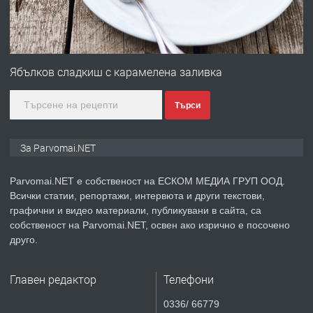
преди 1 година
ПРЕДЛАГА
Монтажник на малки детайли за
медицинската индустрия
Ябълков сладкиш с карамелена заливка
Търси
преди 1 година
ПРЕДЛАГА
Уроци по Математика
За Parvomai.NET
Parvomai.NET е собственост на ЕСКОМ МЕДИА ГРУП ООД.
Всички статии, репортажи, интервюта и други текстови,
преди 1 година
графични и видео материали, публикувани в сайта, са
собственост на Parvomai.NET, освен ако изрично е посочено
ПРЕДЛАГА
Продавам апартамент - гр.
друго.
Първомай
Главен редактор
Телефони
преди 1 година
0336/ 66779