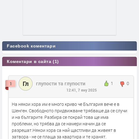
Facebook коментари
Коментари в сайта (1)
Гл
глупости та глупости
1
0
1
12:41, 7 яну 2025
На някои хора им е много криво че България вече е в
Шенген. Свободното придвижване трябваше да се случи
и на българите. Разбира се покрай това ще има
проблеми, но трябва да се намери начин да се
разрешат.Някои хора са най щастливи да живеят в
затвора - не се плаща за квартира и те хранят.