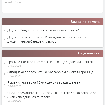
преди 1 час
п
Видеа по темата
Други – Защо България остава извън Шенген?
Други – Бойко Борисов: Въвеждането на еврото ще
дисциплинира банковия сектор
Още новини
Граничен контрол вече и в Полша. Ще оцелее ли Шенген?
07.07.2025
Отпаднаха проверките на българо-румънската граница
01.07.2025
Румъния ни върна 13 чужденци заради Шенген
30.06.2025
След приемането на България в Шенген: Колко деца не са
били изведени без съгласие
09.02.2025