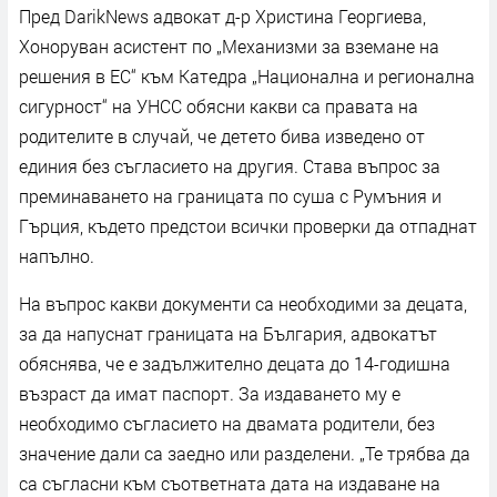
Пред DarikNews адвокат д-р Христина Георгиева,
Хоноруван асистент по „Механизми за вземане на
решения в ЕС“ към Катедра „Национална и регионална
сигурност“ на УНСС обясни какви са правата на
родителите в случай, че детето бива изведено от
единия без съгласието на другия. Става въпрос за
преминаването на границата по суша с Румъния и
Гърция, където предстои всички проверки да отпаднат
напълно.
На въпрос какви документи са необходими за децата,
за да напуснат границата на България, адвокатът
обяснява, че е задължително децата до 14-годишна
възраст да имат паспорт. За издаването му е
необходимо съгласието на двамата родители, без
значение дали са заедно или разделени. „Те трябва да
са съгласни към съответната дата на издаване на