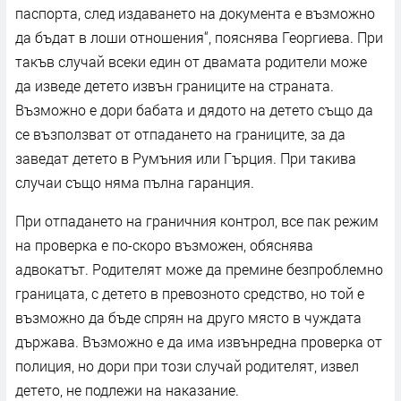
паспорта, след издаването на документа е възможно
да бъдат в лоши отношения“, пояснява Георгиева. При
такъв случай всеки един от двамата родители може
да изведе детето извън границите на страната.
Възможно е дори бабата и дядото на детето също да
се възползват от отпадането на границите, за да
заведат детето в Румъния или Гърция. При такива
случаи също няма пълна гаранция.
При отпадането на граничния контрол, все пак режим
на проверка е по-скоро възможен, обяснява
адвокатът. Родителят може да премине безпроблемно
границата, с детето в превозното средство, но той е
възможно да бъде спрян на друго място в чуждата
държава. Възможно е да има извънредна проверка от
полиция, но дори при този случай родителят, извел
детето, не подлежи на наказание.