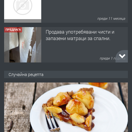
преди 11 месеца
ПРЕДЛАГА
Продава употребявани чисти и
запазени матраци за спални.
преди 1 година
ПРЕДЛАГА
Работа за общи работници
Случайна рецепта
преди 1 година
ПРЕДЛАГА
Първи поход "По стъпките на Ангел
Войвода"