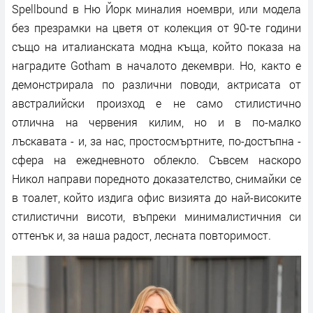
Spellbound в Ню Йорк миналия ноември, или модела
без презрамки на цветя от колекция от 90-те години
също на италианската модна къща, който показа на
наградите Gotham в началото декември. Но, както е
демонстрирала по различни поводи, актрисата от
австралийски произход е не само стилистично
отлична на червения килим, но и в по-малко
лъскавата - и, за нас, простосмъртните, по-достъпна -
сфера на ежедневното облекло. Съвсем наскоро
Никол направи поредното доказателство, снимайки се
в тоалет, който издига офис визията до най-високите
стилистични висоти, въпреки минималистичния си
оттенък и, за наша радост, лесната повторимост.