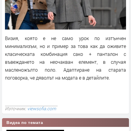
Визия, която е не само урок по изтънчен
минимализъм, но и пример за това как да оживите
класическата комбинация сако + панталон с
въвеждането на неочакван елемент, в случая
масленожълто поло. Адаптиране на старата
поговорка, че дяволът на модата е в детайлите.
Източник:
viewsofia.com
Видеа по темата