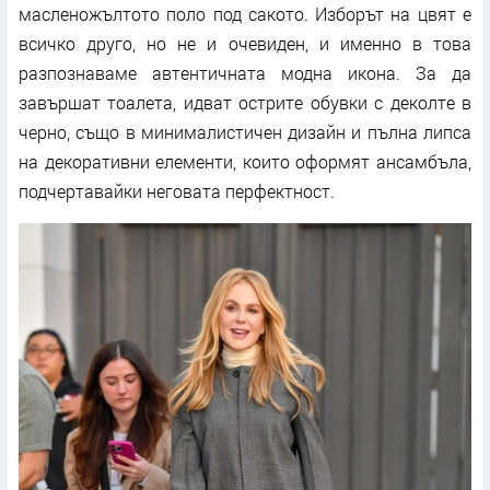
масленожълтото поло под сакото. Изборът на цвят е
всичко друго, но не и очевиден, и именно в това
разпознаваме автентичната модна икона. За да
завършат тоалета, идват острите обувки с деколте в
черно, също в минималистичен дизайн и пълна липса
на декоративни елементи, които оформят ансамбъла,
подчертавайки неговата перфектност.