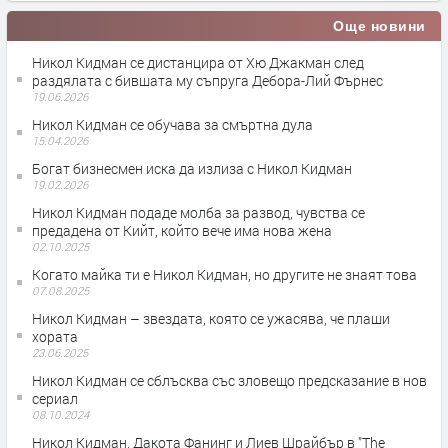
Още новини
Никол Кидман се дистанцира от Хю Джакман след
раздялата с бившата му съпруга Дебора-Лий Фърнес
19.06.2026
Никол Кидман се обучава за смъртна дула
15.04.2026
Богат бизнесмен иска да излиза с Никол Кидман
19.02.2026
Никол Кидман подаде молба за развод, чувства се
предадена от Кийт, който вече има нова жена
02.10.2025
Когато майка ти е Никол Кидман, нo другите не знаят това
07.08.2025
Никол Кидман – звездата, която се ужасява, че плаши
хората
23.06.2025
Никол Кидман се сблъсква със зловещо предсказание в нов
сериал
08.10.2024
Никол Кидман, Дакота Фанинг и Лиев Шрайбър в "The