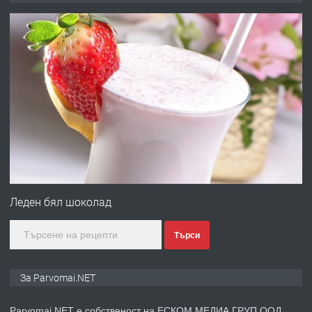
преди 1 година
ПРЕДЛАГА
Първи поход "По стъпките на Ангел
Войвода"
преди 1 година
ПРЕДЛАГА
Монтажник на малки детайли за
медицинската индустрия
Леден бял шоколад
Търси
преди 1 година
ПРЕДЛАГА
Уроци по Математика
За Parvomai.NET
Parvomai.NET е собственост на ЕСКОМ МЕДИА ГРУП ООД.