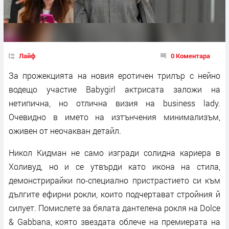
Лайф
0 Коментара
За прожекцията на новия еротичен трилър с нейно
водещо участие Babygirl актрисата заложи на
нетипична, но отлична визия на business lady.
Очевидно в името на изтънчения минимализъм,
оживен от неочакван детайл.
Никол Кидман не само изгради солидна кариера в
Холивуд, но и се утвърди като икона на стила,
демонстрирайки по-специално пристрастието си към
дългите ефирни рокли, които подчертават стройния й
силует. Помислете за бялата дантелена рокля на Dolce
& Gabbana, която звездата облече на премиерата на