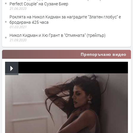
Perfect Couple" на Сузане Биер
21.06.2023
Роклята на Никол Кидман за наградите "Златен глобус" е
бродирана 425 часа
01.03.2021
Никол Кидман и Хю Грант в "Отмяната" (трейлър)
21.09.2020
Препоръчано видео