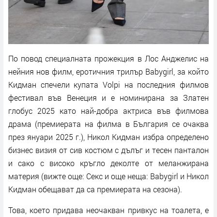
По повод специалната прожекция в Лос Анджелис на
нейния нов филм, еротичния трилър Babygirl, за който
Кидман спечели купата Volpi на последния филмов
фестивал във Венеция и е номинирана за Златен
глобус 2025 като най-добра актриса във филмова
драма (премиерата на филма в България се очаква
през януари 2025 г.), Никол Кидман избра определено
бизнес визия от сив костюм с дълъг и тесен панталон
и сако с високо кръгло деколте от меланжирана
материя (вижте още: Секс и още неща: Babygirl и Никол
Кидман обещават да са премиерата на сезона).
Това, което придава неочакван привкус на тоалета, е