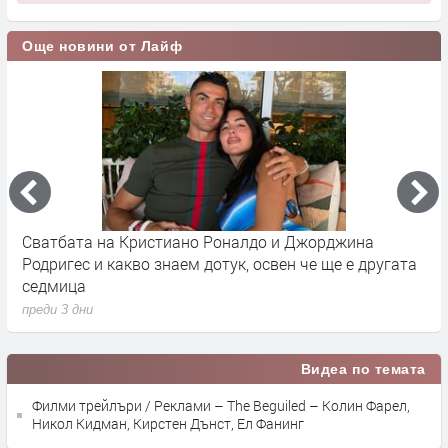
Още новини от Лайф
Сватбата на Кристиано Роналдо и Джорджина
Д
Родригес и какво знаем дотук, освен че ще е другата
Р
седмица
п
преди 3 дни
Видеа по темата
Филми трейлъри / Реклами – The Beguiled – Колин Фарел,
Никол Кидман, Кирстен Дънст, Ел Фанинг