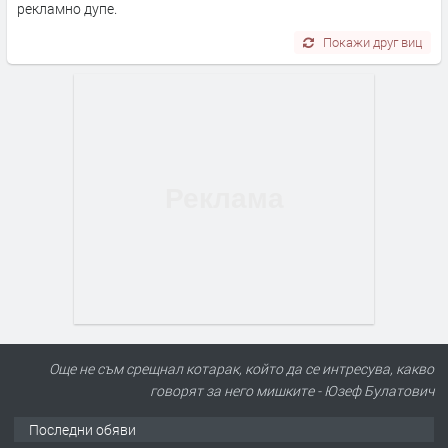
рекламно дупе.
Покажи друг виц
Още не съм срещнал котарак, който да се интресува, какво
говорят за него мишките - Юзеф Булатович
Последни обяви