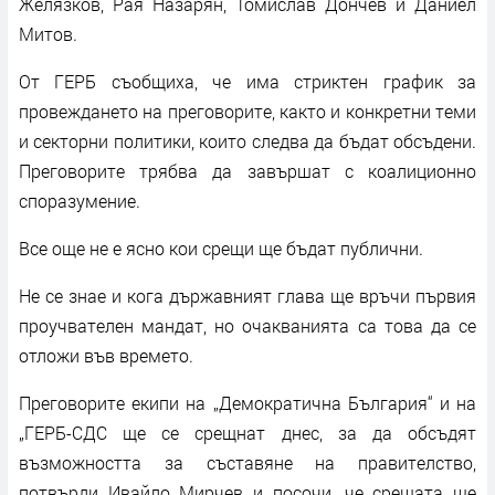
Желязков, Рая Назарян, Томислав Дончев и Даниел
Митов.
От ГЕРБ съобщиха, че има стриктен график за
провеждането на преговорите, както и конкретни теми
и секторни политики, които следва да бъдат обсъдени.
Преговорите трябва да завършат с коалиционно
споразумение.
Все още не е ясно кои срещи ще бъдат публични.
Не се знае и кога държавният глава ще връчи първия
проучвателен мандат, но очакванията са това да се
отложи във времето.
Преговорите екипи на „Демократична България“ и на
„ГЕРБ-СДС ще се срещнат днес, за да обсъдят
възможността за съставяне на правителство,
потвърди Ивайло Мирчев и посочи, че срещата ще