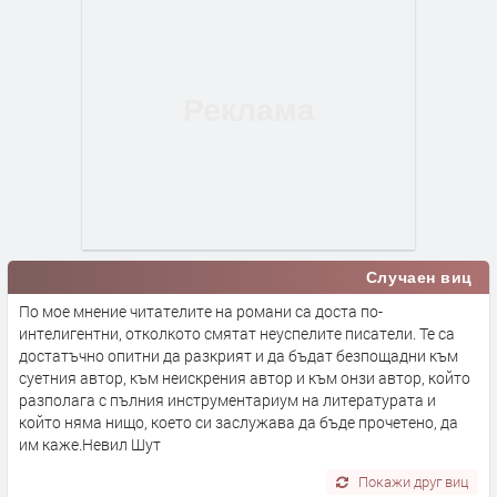
Случаен виц
По мое мнение читателите на романи са доста по-
интелигентни, отколкото смятат неуспелите писатели. Те са
достатъчно опитни да разкрият и да бъдат безпощадни към
суетния автор, към неискрения автор и към онзи автор, който
разполага с пълния инструментариум на литературата и
който няма нищо, което си заслужава да бъде прочетено, да
им каже.Невил Шут
Покажи друг виц