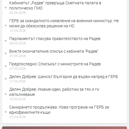
Кабинетът „Радев“ превръща Сметната палата в
политическо ГМО
30.06.2026
ГЕРБ за скандалното изявление на военния министър: Не
може да обезсилва решение на НС
10.06.2026
Парламентът гласува правителството на Радев
08.05.2026
Вижте окончателния списък с кабинета ''Радев''
07.05.2026
Предпоследно: Списъкът с министрите на Радев
07.05.2026
Делян Добрев: Шансът България да върви напред е ГЕРБ
17.04.2026
Делян Добрев: Имаме идеи, работим за тях и ги
изпълняваме
15.04.2026
Санирането продължава. Нова програма на ГЕРБ за
еднофамилните къщи
02.04.2026