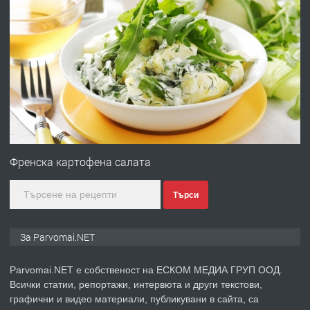
преди 1 година
ПРЕДЛАГА
Работа за общи работници
преди 1 година
ПРЕДЛАГА
Първи поход "По стъпките на Ангел
Войвода"
Френска картофена салата
Търси
преди 1 година
ПРЕДЛАГА
Монтажник на малки детайли за
За Parvomai.NET
медицинската индустрия
Parvomai.NET е собственост на ЕСКОМ МЕДИА ГРУП ООД.
Всички статии, репортажи, интервюта и други текстови,
преди 1 година
графични и видео материали, публикувани в сайта, са