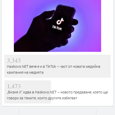
3,343
Haskovo.NET вече е и в TikTok – част от новата медийна
кампания на медията
1,473
„Визия Х“ идва в Haskovo.NET – новото предаване, което ще
говори за темите, които другите избягват