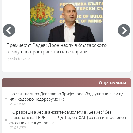
Премиерът Радев: Дрон нахлу в българското
О
въздушно пространство и се взриви
п
преди 5 часа
Още новини
Новият пост за Десислава Трифонова: Задкулисни игри и/
или кадрово недоразумение
23.07.2026
НС разреши американските самолети в „Безмер“ без
гласовете на ГЕРБ, ПП и ДБ. Радев: САЩ са нашият основен
съюзник в сигурността
22.07.2026