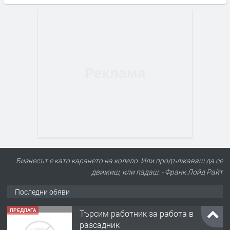
Бизнесът е като карането на колело. Или продължаваш да се
движиш, или падаш. - Франк Лойд Райт
Последни обяви
ПРЕДЛАГА
Търсим работник за работа в
разсадник