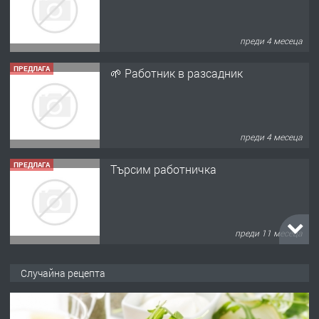
преди 4 месеца
ПРЕДЛАГА
🌱 Работник в разсадник
преди 4 месеца
ПРЕДЛАГА
Търсим работничка
преди 11 месеца
ПРЕДЛАГА
Продава употребявани чисти и
Случайна рецепта
запазени матраци за спални.