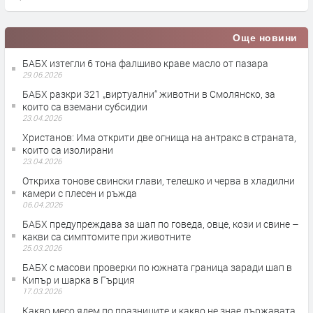
Още новини
БАБХ изтегли 6 тона фалшиво краве масло от пазара
29.06.2026
БАБХ разкри 321 „виртуални“ животни в Смолянско, за
които са вземани субсидии
23.04.2026
Христанов: Има открити две огнища на антракс в страната,
които са изолирани
23.04.2026
Откриха тонове свински глави, телешко и черва в хладилни
камери с плесен и ръжда
06.04.2026
БАБХ предупреждава за шап по говеда, овце, кози и свине –
какви са симптомите при животните
25.03.2026
БАБХ с масови проверки по южната граница заради шап в
Кипър и шарка в Гърция
17.03.2026
Какво месо ядем по празниците и какво не знае държавата