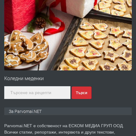
преди 1 година
ПРЕДЛАГА
Първи поход "По стъпките на Ангел
Войвода"
преди 1 година
ПРЕДЛАГА
Монтажник на малки детайли за
медицинската индустрия
Коледни меденки
Търси
преди 1 година
ПРЕДЛАГА
Уроци по Математика
За Parvomai.NET
Parvomai.NET е собственост на ЕСКОМ МЕДИА ГРУП ООД.
Всички статии, репортажи, интервюта и други текстови,
преди 1 година