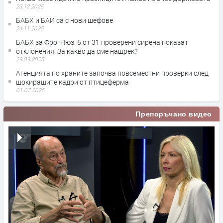
23.12.2025
БАБХ и БАИ са с нови шефове
24.11.2025
БАБХ за ФрогНюз: 5 от 31 проверени сирена показат
отклонения. За какво да сме нащрек?
29.09.2025
Агенцията по храните започва повсеместни проверки след
шокиращите кадри от птицеферма
01.07.2025
Препоръчано видео