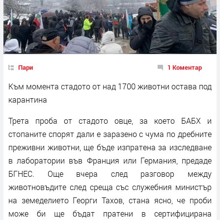
Пари
1 Коментар
Към момента стадото от над 1700 животни остава под
карантина
Трета проба от стадото овце, за което БАБХ и
стопаните спорят дали е заразено с чума по дребните
преживни животни, ще бъде изпратена за изследване
в лаборатории във Франция или Германия, предаде
БГНЕС. Още вчера след разговор между
животновъдите след среща със служебния министър
на земеделието Георги Тахов, стана ясно, че проби
може би ще бъдат пратени в сертифицирана