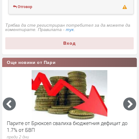
Отговор
Трябва да сте регистриран потребител за да можете да
коментирате. Правилата -
тук
.
Вход
Още новини от Пари
Парите от Брюксел свалиха бюджетния дефицит до
Н
1.7% от БВП
л
преди 2 дни
п