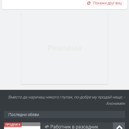
Покажи друг виц
Вместо да наричаш някого глупак, по-добре му продай нещо. -
Анонимен
Последни обяви
ПРЕДЛАГА
🌱 Работник в разсадник