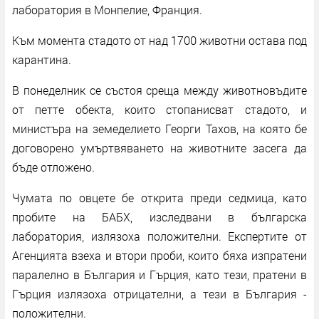
лаборатория в Монпелие, Франция.
Към момента стадото от над 1700 животни остава под
карантина.
В понеделник се състоя среща между животновъдите
от петте обекта, които стопанисват стадото, и
министъра на земеделието Георги Тахов, на която бе
договорено умъртвяването на животните засега да
бъде отложено.
Чумата по овцете бе открита преди седмица, като
пробите на БАБХ, изследвани в българска
лаборатория, излязоха положителни. Експертите от
Агенцията взеха и втори проби, които бяха изпратени
паралелно в България и Гърция, като тези, пратени в
Гърция излязоха отрицателни, а тези в България -
положителни.