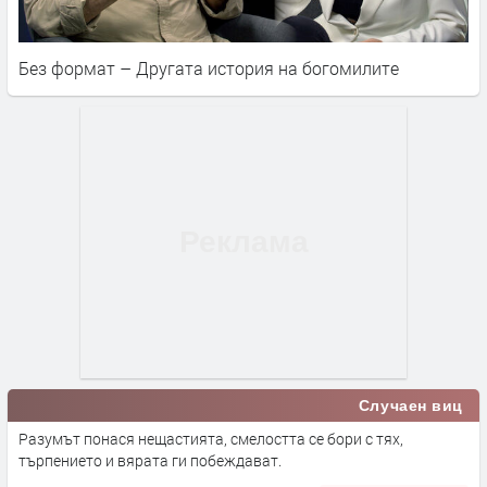
Без формат – Другата история на богомилите
Случаен виц
Разумът понася нещастията, смелостта се бори с тях,
търпението и вярата ги побеждават.