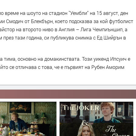
о време на шоуто на стадион "Уембли“ на 15 август, ден
ми Смодич от Блекбърн, което подсказва за кой футболист
айстор на второто ниво в Англия – Лига Чемпиъншип, а
ъм през тази година, си публикува снимка с Ед Шийрън в
а тима, основно на домакинствата. Този уикенд Ипсуич е
то се отличава с това, че е първият на Рубен Аморим