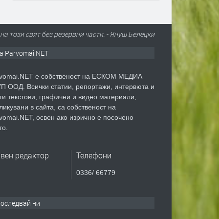
на този свят без резервни части. - Януш Белецки
а Parvomai.NET
vomai.NET е собственост на ЕСКОМ МЕДИА
П ООД. Всички статии, репортажи, интервюта и
ги текстови, графични и видео материали,
ликувани в сайта, са собственост на
vomai.NET, освен ако изрично е посочено
го.
авен редактор
Телефони
0336/ 66779
оследвай ни