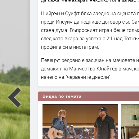
Шийрън и Суифт бяха заедно на сцената п
преди Ипсуич да подпише договор със Са
става дума. Въпросният играч беше голм
след като вкара за успеха с 2:1 над Тотн
профила си в инстаграм.
Певецът редовно е засичан на мачовете н
домакин на Манчестър Юнайтед в мач, кой
начело на "червените дяволи".
Видеа по темата