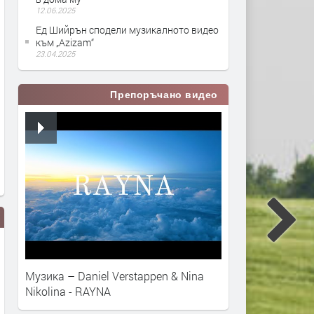
12.06.2025
Ед Шийрън сподели музикалното видео
към „Azizam“
23.04.2025
Препоръчано видео
Музика – Daniel Verstappen & Nina
Nikolina - RAYNA