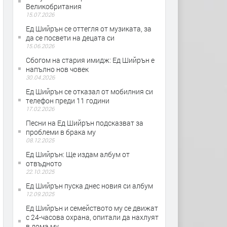
Великобритания
15.07.2026
Ед Шийрън се оттегля от музиката, за
да се посвети на децата си
15.06.2026
Сбогом на стария имидж: Ед Шийрън е
напълно нов човек
30.04.2026
Ед Шийрън се отказал от мобилния си
телефон преди 11 години
17.02.2026
Песни на Ед Шийрън подсказват за
проблеми в брака му
08.12.2025
Ед Шийрън: Ще издам албум от
отвъдното
22.10.2025
Ед Шийрън пуска днес новия си албум
12.09.2025
Ед Шийрън и семейството му се движат
с 24-часова охрана, опитали да нахлуят
в дома му