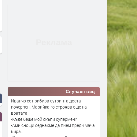
Ед Шийрън и Елтън Джон -
Shape of You - Ed Sheeran /
Merry Christmas
Kim Choreography
Случаен виц
Иванчо се прибира сутринта доста
почерпен. Марийка го строява още на
вратата:
-Къде беше мой скъпи супермен?
-Ами снощи седнахме да пием преди мача
бира..