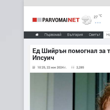
°C
27
Първомай
България
Светът
Н
Ед Шийрън помогнал за т
Ипсуич
10:25, 22 ное 2024 г.
2,285