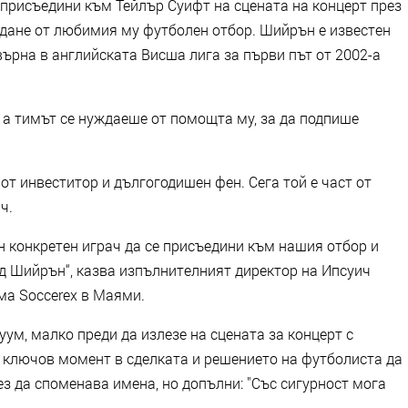
 присъедини към Тейлър Суифт на сцената на концерт през
ждане от любимия му футболен отбор. Шийрън е известен
върна в английската Висша лига за първи път от 2002-а
 а тимът се нуждаеше от помощта му, за да подпише
 от инвеститор и дългогодишен фен. Сега той е част от
ч.
н конкретен играч да се присъедини към нашия отбор и
Ед Шийрън“, казва изпълнителният директор на Ипсуич
ма Soccerex в Маями.
уум, малко преди да излезе на сцената за концерт с
о ключов момент в сделката и решението на футболиста да
з да споменава имена, но допълни: "Със сигурност мога