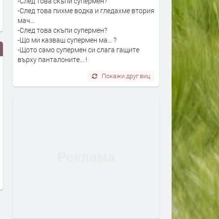
-След това скъпи супермен?
-След това пихме водка и гледахме втория
мач...
-След това скъпи супермен?
-Що ми казваш супермен ма... ?
-Щото само супермен си слага гащите
върху панталоните... !
Покажи друг виц
Sunset Port Festival 2026:
Ед Шийрън беше глобен 
Магията на музиката и морския
незастрахован ретро
залез в Поморие
автомобил
преди 22 часа
преди 23 часа