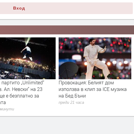
Вход
партито „Unlimited“
Провокация: Белият дом
в. Ал. Невски“ на 23
използва в клип за ICE музика
ще е безплатно за
на Бед Бъни
ата
преди 21 часа
 минути