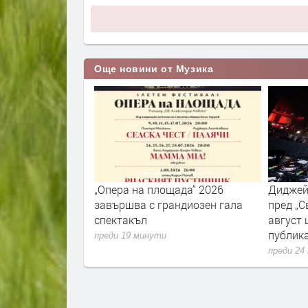
Още новини от Музика
 100 Miles for
„Опера на площада“ 2026
Диджей 
ва в България
завършва с грандиозен гала
пред „С
спектакъл
август 
публик
преди 19 минути
преди 24