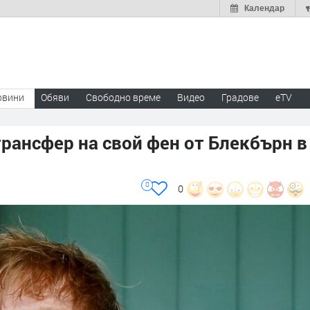
Календар
овини
Обяви
Свободно време
Видео
Градове
eTV
рансфер на свой фен от Блекбърн в
0
0