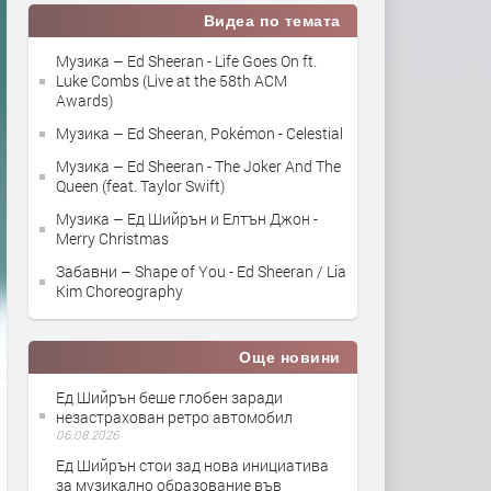
Видеа по темата
Музика – Ed Sheeran - Life Goes On ft.
Luke Combs (Live at the 58th ACM
Awards)
Музика – Ed Sheeran, Pokémon - Celestial
Музика – Ed Sheeran - The Joker And The
Queen (feat. Taylor Swift)
Музика – Ед Шийрън и Елтън Джон -
Merry Christmas
Забавни – Shape of You - Ed Sheeran / Lia
Kim Choreography
Още новини
Ед Шийрън беше глобен заради
незастрахован ретро автомобил
06.08.2026
Ед Шийрън стои зад нова инициатива
за музикално образование във