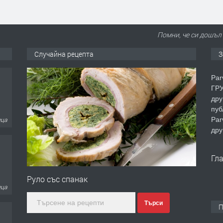
Помни, че си дошъл 
Случайна рецепта
З
Par
ГРУ
дру
пуб
Par
еца
дру
Гл
Руло със спанак
еца
Търси
П