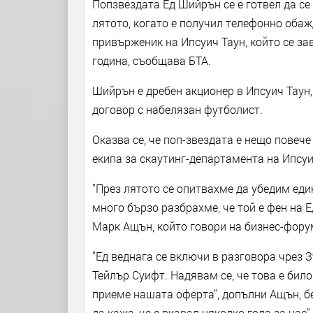
Попзвездата Ед Шийрън се е готвел да се
лятото, когато е получил телефонно оба
привърженик на Ипсуич Таун, който се за
година, съобщава БТА.
Шийрън е дребен акционер в Ипсуич Таун,
договор с набелязан футболист.
Оказва се, че поп-звездата е нещо повече
екипа за скаутинг-департамента на Ипсуи
"През лятото се опитвахме да убедим еди
много бързо разбрахме, че той е фен на 
Марк Ащън, който говори на бизнес-фору
"Ед веднага се включи в разговора чрез З
Тейлър Суифт. Надявам се, че това е бил
приеме нашата оферта", допълни Ащън, бе
да кажа, че е вкарал няколко гола за нас".