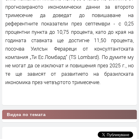
прогнозираното икономически данни за второто
тримесечие да доведат до повишаване на
референтните показатели през септември - с 0,25
процентни пункта до 10,75 процента, като до края на
годината ставката ще достигне 11,50 процента,
посочва Уилсън Ферареци от консултантската
компания „Ти Ес Ломбард“ (TS Lombard). По думите му
не могат да се изключат и повишения през 2025 г., но
те ще зависят от развитието на бразилската
икономика през четвъртото тримесечие.
Видеа по темата