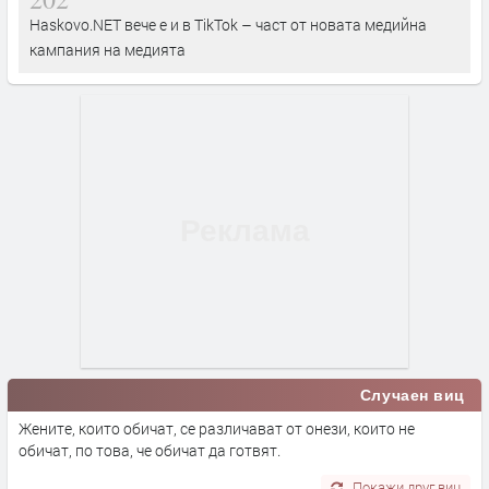
Haskovo.NET вече е и в TikTok – част от новата медийна
кампания на медията
Случаен виц
Жените, които обичат, се различават от онези, които не
обичат, по това, че обичат да готвят.
Покажи друг виц