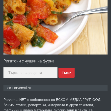
преди 1 година
ПРЕДЛАГА
Работа за общи работници
преди 1 година
ПРЕДЛАГА
Първи поход "По стъпките на Ангел
Войвода"
Ригатони с чушки на фурна
Търси
преди 1 година
ПРЕДЛАГА
Монтажник на малки детайли за
За Parvomai.NET
медицинската индустрия
Parvomai.NET е собственост на ЕСКОМ МЕДИА ГРУП ООД.
Всички статии, репортажи, интервюта и други текстови,
преди 1 година
графични и видео материали, публикувани в сайта, са