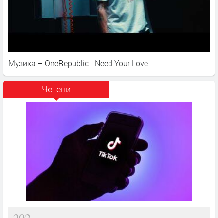
Музика – OneRepublic - Need Your Love
Четени
202