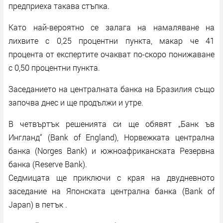
предприеха такава стъпка.
Като най-вероятно се залага на намаляване на
лихвите с 0,25 процентни пункта, макар че 41
процента от експертите очакват по-скоро понижаване
с 0,50 процентни пункта.
Заседанието на централната банка на Бразилия също
започва днес и ще продължи и утре.
В четвъртък решенията си ще обявят „Банк ъв
Ингланд“ (Bank of England), Норвежката централна
банка (Norges Bank) и южноафриканската Резервна
банка (Reserve Bank).
Седмицата ще приключи с края на двудневното
заседание на Японската централна банка (Bank of
Japan) в петък .