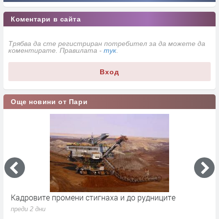
Коментари в сайта
Трябва да сте регистриран потребител за да можете да
коментирате. Правилата -
тук
.
Вход
Още новини от Пари
Кадровите промени стигнаха и до рудниците
П
1
преди 2 дни