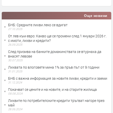
п
Още новини
БНБ: Средните лихви леко се вдигат
27.10.2025
От лев към евро: Какво ще се промени след 1 януари 2026 г.
с имоти, лихви и кредити?
26.09.2025
След призива на банките домакинствата се втурнаха да
внасят левове
30.07.2025
Лихвата по влоговете мина 1% за пръв път от 9 години
31.01.2025
БНБ с важна информация за новите лихви, кредити и заеми
31.12.2024
Покачват се цените и на новите, и на старите жилища
08.08.2024
Лихвите по потребителските кредити тръгват нагоре през
май
28.06.2024