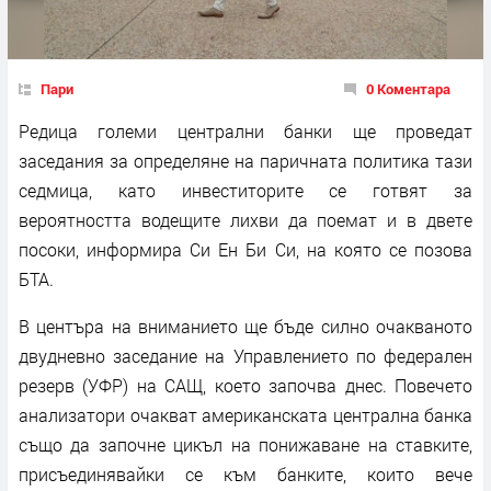
Пари
0 Коментара
Редица големи централни банки ще проведат
заседания за определяне на паричната политика тази
седмица, като инвеститорите се готвят за
вероятността водещите лихви да поемат и в двете
посоки, информира Си Ен Би Си, на която се позова
БТА.
В центъра на вниманието ще бъде силно очакваното
двудневно заседание на Управлението по федерален
резерв (УФР) на САЩ, което започва днес. Повечето
анализатори очакват американската централна банка
също да започне цикъл на понижаване на ставките,
присъединявайки се към банките, които вече