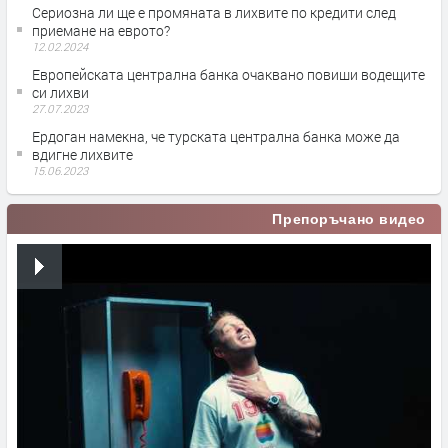
Сериозна ли ще е промяната в лихвите по кредити след
приемане на еврото?
12.02.2024
Европейската централна банка очаквано повиши водещите
си лихви
27.07.2023
Ердоган намекна, че турската централна банка може да
вдигне лихвите
15.06.2023
Препоръчано видео