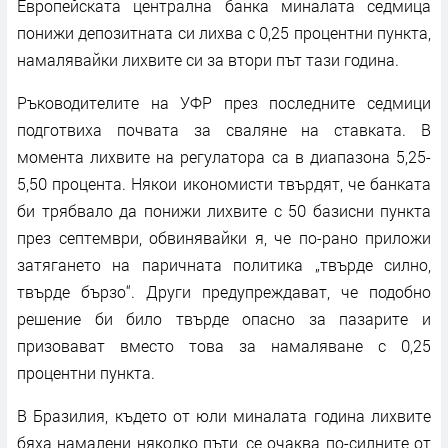
Европейската централна банка миналата седмица
понижи депозитната си лихва с 0,25 процентни пункта,
намалявайки лихвите си за втори път тази година.
Ръководителите на УФР през последните седмици
подготвиха почвата за сваляне на ставката. В
момента лихвите на регулатора са в диапазона 5,25-
5,50 процента. Някои икономисти твърдят, че банката
би трябвало да понижи лихвите с 50 базисни пункта
през септември, обвинявайки я, че по-рано приложи
затягането на паричната политика „твърде силно,
твърде бързо“. Други предупреждават, че подобно
решение би било твърде опасно за пазарите и
призовават вместо това за намаляване с 0,25
процентни пункта.
В Бразилия, където от юли миналата година лихвите
бяха намалени няколко пъти, се очаква по-силните от