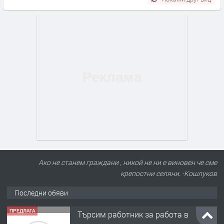
Ако не станем граждани , никой не ни е виновен че сме
крепостни селяни. -Кошлуков
Последни обяви
ПРЕДЛАГА
Търсим работник за работа в