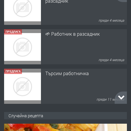
разсадник
преди 4 месеца
ПРЕДЛАГА
🌱 Работник в разсадник
преди 4 месеца
ПРЕДЛАГА
Търсим работничка
преди 11 месеца
ПРЕДЛАГА
Продава употребявани чисти и
Случайна рецепта
запазени матраци за спални.