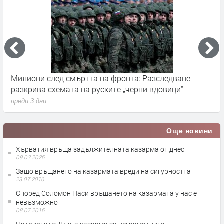
Милиони след смъртта на фронта: Разследване
Г
разкрива схемата на руските „черни вдовици“
в
преди 3 дни
п
Още новини
Хърватия връща задължителната казарма от днес
09.03.2026
Защо връщането на казармата вреди на сигурността
23.07.2016
Според Соломон Паси връщането на казармата у нас е
невъзможно
08.07.2016