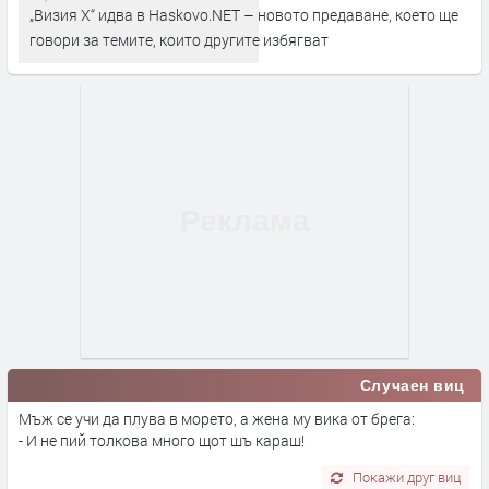
„Визия Х“ идва в Haskovo.NET – новото предаване, което ще
говори за темите, които другите избягват
Случаен виц
Мъж се учи да плува в морето, а жена му вика от брега:
- И не пий толкова много щот шъ караш!
Покажи друг виц