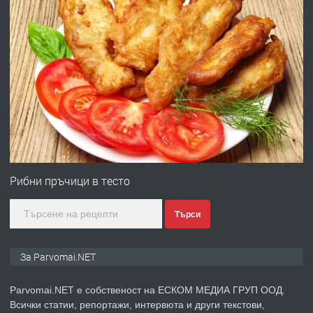
преди 1 година
ПРЕДЛАГА
Работа за общи работници
преди 1 година
ПРЕДЛАГА
Първи поход "По стъпките на Ангел
Войвода"
Рибни пръчици в тесто
Търси
преди 1 година
ПРЕДЛАГА
Монтажник на малки детайли за
За Parvomai.NET
медицинската индустрия
Parvomai.NET е собственост на ЕСКОМ МЕДИА ГРУП ООД.
Всички статии, репортажи, интервюта и други текстови,
преди 1 година