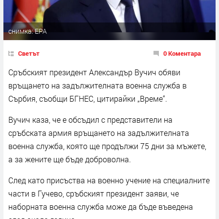
снимка: EPA
Светът
0 Коментара
Сръбският президент Александър Вучич обяви
връщането на задължителната военна служба в
Сърбия, съобщи БГНЕС, цитирайки „Време“.
Вучич каза, че е обсъдил с представители на
сръбската армия връщането на задължителната
военна служба, която ще продължи 75 дни за мъжете,
а за жените ще бъде доброволна.
След като присъства на военно учение на специалните
части в Гучево, сръбският президент заяви, че
наборната военна служба може да бъде въведена