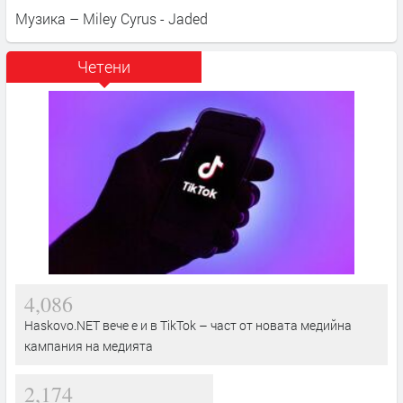
Музика – Miley Cyrus - Jaded
Четени
4,086
Haskovo.NET вече е и в TikTok – част от новата медийна
кампания на медията
2,174