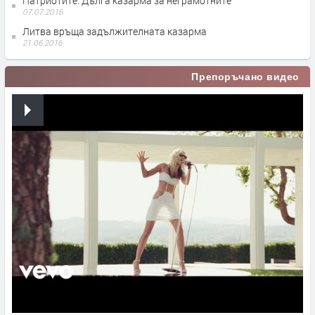
Патриотите: Дълга казарма за неграмотните
07.07.2016
Литва връща задължителната казарма
21.06.2016
Препоръчано видео