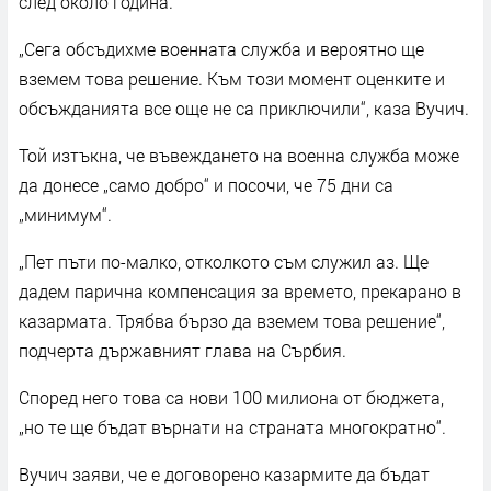
след около година.
„Сега обсъдихме военната служба и вероятно ще
вземем това решение. Към този момент оценките и
обсъжданията все още не са приключили“, каза Вучич.
Той изтъкна, че въвеждането на военна служба може
да донесе „само добро“ и посочи, че 75 дни са
„минимум“.
„Пет пъти по-малко, отколкото съм служил аз. Ще
дадем парична компенсация за времето, прекарано в
казармата. Трябва бързо да вземем това решение“,
подчерта държавният глава на Сърбия.
Според него това са нови 100 милиона от бюджета,
„но те ще бъдат върнати на страната многократно“.
Вучич заяви, че е договорено казармите да бъдат