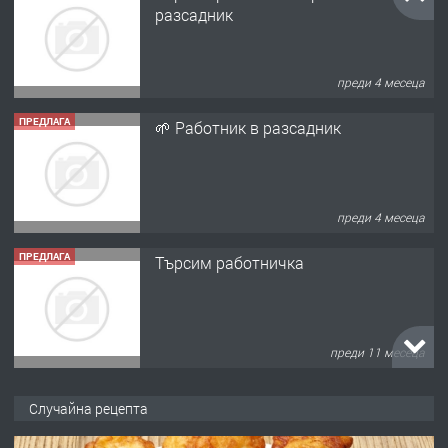
разсадник
преди 4 месеца
ПРЕДЛАГА
🌱 Работник в разсадник
преди 4 месеца
ПРЕДЛАГА
Търсим работничка
преди 11 месеца
ПРЕДЛАГА
Продава употребявани чисти и
Случайна рецепта
запазени матраци за спални.