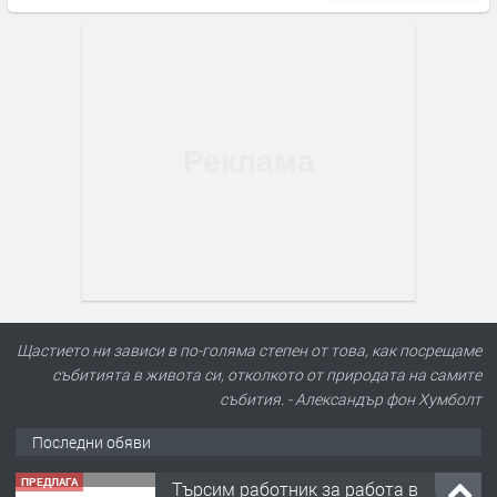
Щастието ни зависи в по-голяма степен от това, как посрещаме
събитията в живота си, отколкото от природата на самите
събития. - Александър фон Хумболт
Последни обяви
ПРЕДЛАГА
Търсим работник за работа в