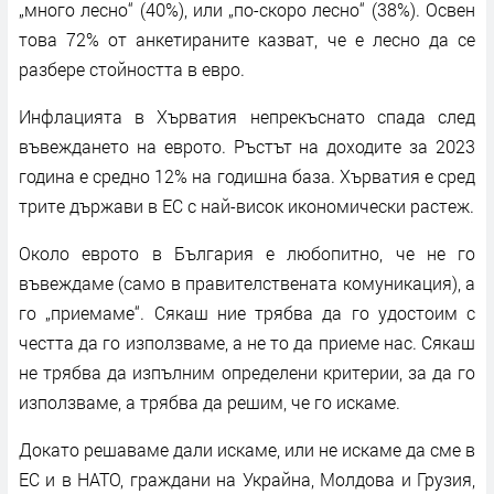
„много лесно“ (40%), или „по-скоро лесно“ (38%). Освен
това 72% от анкетираните казват, че е лесно да се
разбере стойността в евро.
Инфлацията в Хърватия непрекъснато спада след
въвеждането на еврото. Ръстът на доходите за 2023
година е средно 12% на годишна база. Хърватия е сред
трите държави в ЕС с най-висок икономически растеж.
Около еврото в България е любопитно, че не го
въвеждаме (само в правителствената комуникация), а
го „приемаме“. Сякаш ние трябва да го удостоим с
честта да го използваме, а не то да приеме нас. Сякаш
не трябва да изпълним определени критерии, за да го
използваме, а трябва да решим, че го искаме.
Докато решаваме дали искаме, или не искаме да сме в
ЕС и в НАТО, граждани на Украйна, Молдова и Грузия,