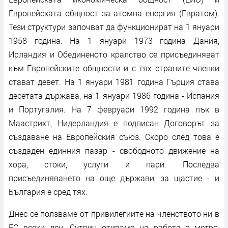
Европейската общност за атомна енергия (Евратом).
Тези структури започват да функционират на 1 януари
1958 година. На 1 януари 1973 година Дания,
Ирландия и Обединеното кралство се присъединяват
към Европейските общности и с тях страните членки
стават девет. На 1 януари 1981 година Гърция става
десетата държава, на 1 януари 1986 година - Испания
и Португалия. На 7 февруари 1992 година пък в
Маастрихт, Нидерландия е подписан Договорът за
създаване на Европейския съюз. Скоро след това е
създаден единния пазар - свободното движение на
хора, стоки, услуги и пари. Последва
присъединяването на още държави, за щастие - и
България е сред тях.
Днес се ползваме от привилегиите на членството ни в
ЕС всеки ден. Сутрин отиваме на работа с метро,