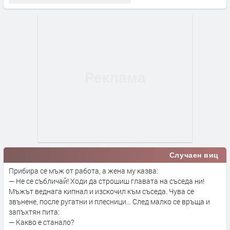
Случаен виц
Прибира се мъж от работа, а жена му казва:
— Не се събличай! Ходи да строшиш главата на съседа ни!
Мъжът веднага кипнал и изскочил към съседа. Чува се
звънене, после ругатни и плесници… След малко се връща и
запъхтян пита:
— Какво е станало?