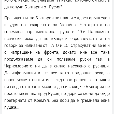
да получи България от Русия?
Президентът на България ни плаши с ядрен армагедон
и удря по подкрепата за Украйна. Четвъртата по
големина парламентарна група в 49-и Парламент
всячески иска да не въведем евровалутата и ни
говори за излизане от НАТО и ЕС. Страхуват ни вече и
с изпращане на фронта, докато ние все така
продължаваме да си ползваме руски газ, а
Черноморието ни да е силно населено с руснаци.
Дезинформацията се лее като придошла река, а
европейският ни път изглежда застрашен - ако някой
ни гледа отстрани, може и да си каже, че България не
просто клекнала пред Русия, но дори се моли да бъде
прегърната от Кремъл. Без дори да е гръмнала една
пушка...