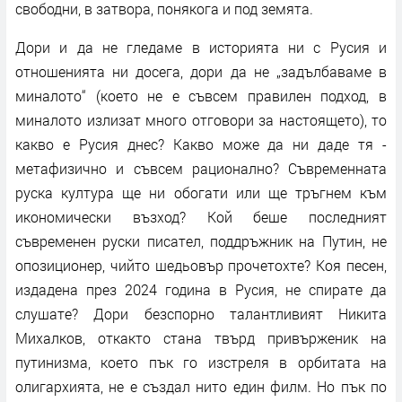
свободни, в затвора, понякога и под земята.
Дори и да не гледаме в историята ни с Русия и
отношенията ни досега, дори да не „задълбаваме в
миналото“ (което не е съвсем правилен подход, в
миналото излизат много отговори за настоящето), то
какво е Русия днес? Какво може да ни даде тя -
метафизично и съвсем рационално? Съвременната
руска култура ще ни обогати или ще тръгнем към
икономически възход? Кой беше последният
съвременен руски писател, поддръжник на Путин, не
опозиционер, чийто шедьовър прочетохте? Коя песен,
издадена през 2024 година в Русия, не спирате да
слушате? Дори безспорно талантливият Никита
Михалков, откакто стана твърд привърженик на
путинизма, което пък го изстреля в орбитата на
олигархията, не е създал нито един филм. Но пък по