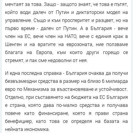
мечтаят за това. Защо - защото знаят, че това е пътят,
който води далеч от Путин и диктаторски модел на
управление. Също и към просперитет и разцвет, но на
първо време - далеч от Путин. А в България - вече
член на ЕС, вече член на НАТО, вече с единия крак в
Шенген и на вратите на еврозоната, ние ползваме
благата на Европа, към които други горещо се
стремят, и пак сме недоволни от нея.
И една последна справка - България очаква да получи
безвъзмездни средства в размер на близо 6 милиарда
евро по Механизма за възстановяване и устойчивост.
Отделно, при съставянето на бюджета на ЕС България
е страна, която дава по-малко средства и получава
повече като финансиране, което я прави страна
бенефициер, като това се определя на базата на
нейната икономика.