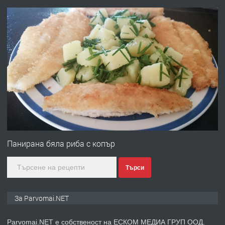
преди 1 година
ПРЕДЛАГА
Първи поход "По стъпките на Ангел
Войвода"
преди 1 година
ПРЕДЛАГА
Монтажник на малки детайли за
медицинската индустрия
Панирана бяла риба с копър
Търси
преди 1 година
ПРЕДЛАГА
Уроци по Математика
За Parvomai.NET
Parvomai.NET е собственост на ЕСКОМ МЕДИА ГРУП ООД.