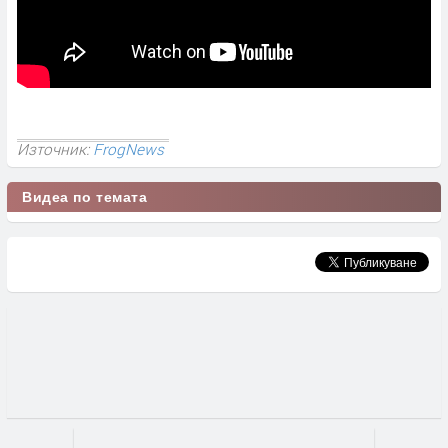
Източник:
FrogNews
Видеа по темата