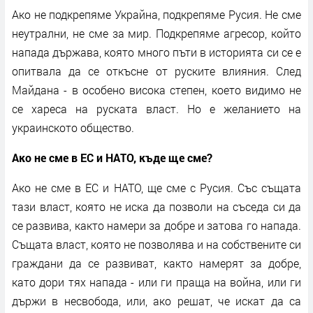
Ако не подкрепяме Украйна, подкрепяме Русия. Не сме
неутрални, не сме за мир. Подкрепяме агресор, който
напада държава, която много пъти в историята си се е
опитвала да се откъсне от руските влияния. След
Майдана - в особено висока степен, което видимо не
се хареса на руската власт. Но е желанието на
украинското общество.
Ако не сме в ЕС и НАТО, къде ще сме?
Ако не сме в ЕС и НАТО, ще сме с Русия. Със същата
тази власт, която не иска да позволи на съседа си да
се развива, както намери за добре и затова го напада.
Същата власт, която не позволява и на собствените си
граждани да се развиват, както намерят за добре,
като дори тях напада - или ги праща на война, или ги
държи в несвобода, или, ако решат, че искат да са