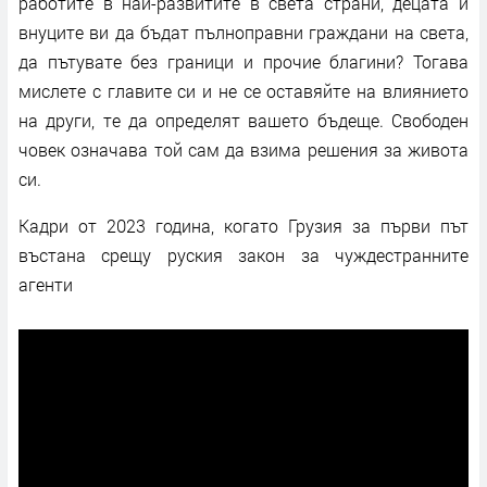
работите в най-развитите в света страни, децата и
внуците ви да бъдат пълноправни граждани на света,
да пътувате без граници и прочие благини? Тогава
мислете с главите си и не се оставяйте на влиянието
на други, те да определят вашето бъдеще. Свободен
човек означава той сам да взима решения за живота
си.
Кадри от 2023 година, когато Грузия за първи път
въстана срещу руския закон за чуждестранните
агенти