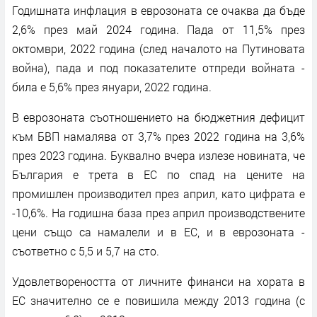
Годишната инфлация в еврозоната се очаква да бъде
2,6% през май 2024 година. Пада от 11,5% през
октомври, 2022 година (след началото на Путиновата
война), пада и под показателите отпреди войната -
била е 5,6% през януари, 2022 година.
В еврозоната съотношението на бюджетния дефицит
към БВП намалява от 3,7% през 2022 година на 3,6%
през 2023 година. Буквално вчера излезе новината, че
България е трета в ЕС по спад на цените на
промишлен производител през април, като цифрата е
-10,6%. На годишна база през април производствените
цени също са намалели и в ЕС, и в еврозоната -
съответно с 5,5 и 5,7 на сто.
Удовлетвореността от личните финанси на хората в
ЕС значително се е повишила между 2013 година (с