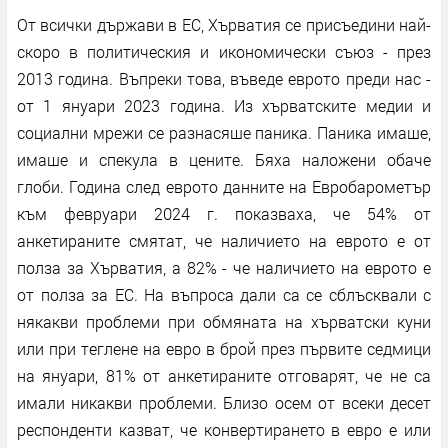
От всички държави в ЕС, Хърватия се присъедини най-
скоро в политическия и икономически съюз - през
2013 година. Въпреки това, въведе еврото преди нас -
от 1 януари 2023 година. Из хърватските медии и
социални мрежи се разнасяше паника. Паника имаше,
имаше и спекула в цените. Бяха наложени обаче
глоби. Година след еврото данните на Евробарометър
към февруари 2024 г. показваха, че 54% от
анкетираните смятат, че наличието на еврото е от
полза за Хърватия, а 82% - че наличието на еврото е
от полза за ЕС. На въпроса дали са се сблъсквали с
някакви проблеми при обмяната на хърватски куни
или при теглене на евро в брой през първите седмици
на януари, 81% от анкетираните отговарят, че не са
имали никакви проблеми. Близо осем от всеки десет
респонденти казват, че конвертирането в евро е или