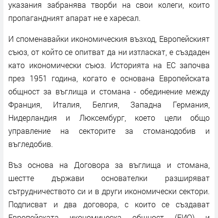
указания забранява творби на свои колеги, които
пропагандният апарат не е харесал.
И споменавайки икономическия възход, Европейският
съюз, от който се опитват да ни изтласкат, е създаден
като икономически съюз. Историята на ЕС започва
през 1951 година, когато е основана Европейската
общност за въглища и стомана - обединение между
Франция, Италия, Белгия, Западна Германия,
Нидерландия и Люксембург, което цели общо
управление на секторите за стоманодобив и
въгледобив.
Въз основа на Договора за въглища и стомана,
шестте държави основателки разширяват
сътрудничеството си и в други икономически сектори.
Подписват и два договора, с които се създават
Европейската икономическа общност (ЕИО) и