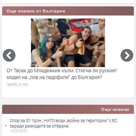
Още новини от България
От запад идват облаци и дъжд за кратко
преди 11 часа
Още новини
Спор за $1 трлн.: НАТО води „война за територии“ с ЕС
заради разходите за отбрана
16.04.2026