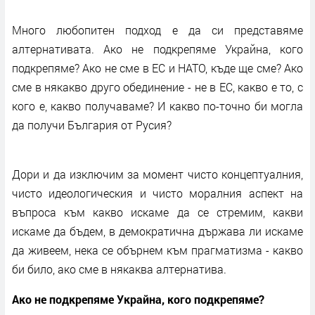
Много любопитен подход е да си представяме
алтернативата. Ако не подкрепяме Украйна, кого
подкрепяме? Ако не сме в ЕС и НАТО, къде ще сме? Ако
сме в някакво друго обединение - не в ЕС, какво е то, с
кого е, какво получаваме? И какво по-точно би могла
да получи България от Русия?
Дори и да изключим за момент чисто концептуалния,
чисто идеологическия и чисто моралния аспект на
въпроса към какво искаме да се стремим, какви
искаме да бъдем, в демократична държава ли искаме
да живеем, нека се обърнем към прагматизма - какво
би било, ако сме в някаква алтернатива.
Ако не подкрепяме Украйна, кого подкрепяме?