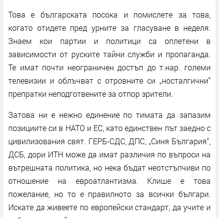
Това е българската посока и помислете за това,
когато отидете пред урните за гласуване в неделя.
Знаем кои партии и политици са оплетени в
зависимости от руските тайни служби и пропаганда.
Те имат почти неограничен достъп до т.нар. големи
телевизии и облъчват с отровните си „носталгични“
препратки неподготвените за отпор зрители.
Затова ни е нежно единение по тимата да запазим
позициите си в НАТО и ЕС, като единствен път заедно с
цивилизования свят. ГЕРБ-СДС, ДПС, „Синя България“,
ДСБ, дори ИТН може да имат различия по въпроси на
вътрешната политика, но нека бъдат неотстъпчиви по
отношение на евроатлантизма. Клише е това
пожелание, но то е правилното за всички българи.
Искате да живеете по европейски стандарт, да учите и