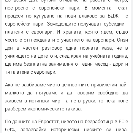
построено с европейски пари. В момента текат
процеси по купуване на нови влакове за БДЖ - с
европейски пари. Земеделците получават субсидии -
платени с европари. И храната, която ядем, също
често е отглеждана и с участието на европари. Онзи
ден в частен разговор една позната каза, че в
училището на детето ѝ, след края на учебната година,
ще има безплатна занималня от един месец - дори и
тя платена с европари.
Ако не разбираме чисто ценностните привилегии най-
малкото да пътуваме и да говорим свободно, да
живеем в истински мир - а не в руски, то нека поне
разберем икономическите такива.
По данните на Евростат, нивото на безработица в ЕС е
6,4%, запазвайки исторически ниските си нива.