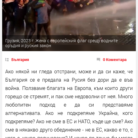
Грузия, 2023 г. Жена с европейския флаг срещу водните
оръдия и руския закон
България
0 Коментара
Aко някой ни гледа отстрани, може и да си каже, че
България се е предала на Русия без дори да е във
война. Ползваме благата на Европа, към които други
горещо се стремят, и пак сме недоволни от нея. Много
любопитен подход е да си представяме
алтернативата. Ако не подкрепяме Украйна, кого
подкрепяме? Ако не сме в ЕС и НАТО, къде ще сме? Ако
сме в някакво друго обединение - не в ЕС, какво е то, с
кого е, какво получаваме? И какво по-точно би могла