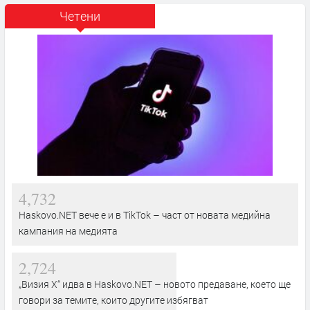
Четени
4,732
Haskovo.NET вече е и в TikTok – част от новата медийна
кампания на медията
2,724
„Визия Х“ идва в Haskovo.NET – новото предаване, което ще
говори за темите, които другите избягват