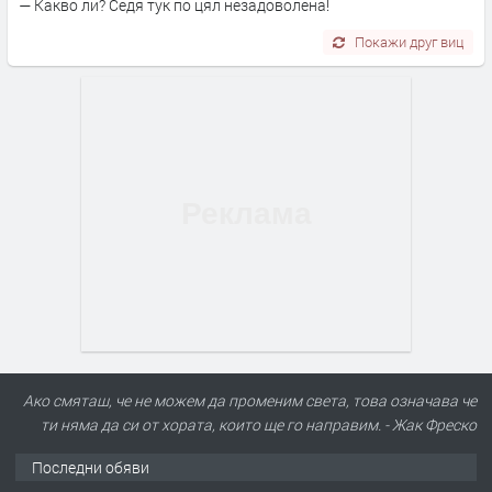
— Какво ли? Седя тук по цял незадоволена!
Покажи друг виц
Ако смяташ, че не можем да променим света, това означава че
ти няма да си от хората, които ще го направим. - Жак Фреско
Последни обяви