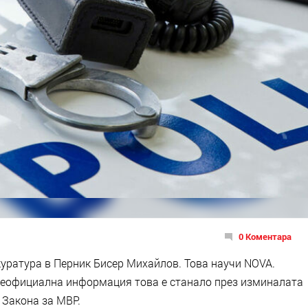
0 Коментара
уратура в Перник Бисер Михайлов. Това научи NOVA.
 неофициална информация това е станало през изминалата
 Закона за МВР.