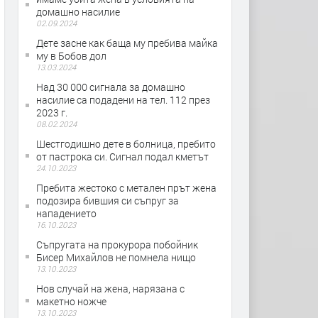
домашно насилие
02.09.2024
Дете засне как баща му пребива майка
му в Бобов дол
13.03.2024
Над 30 000 сигнала за домашно
насилие са подадени на тел. 112 през
2023 г.
08.02.2024
Шестгодишно дете в болница, пребито
от пастрока си. Сигнал подал кметът
24.10.2023
Пребита жестоко с метален прът жена
подозира бившия си съпруг за
нападението
16.10.2023
Съпругата на прокурора побойник
Бисер Михайлов не помнела нищо
13.10.2023
Нов случай на жена, нарязана с
макетно ножче
13.10.2023