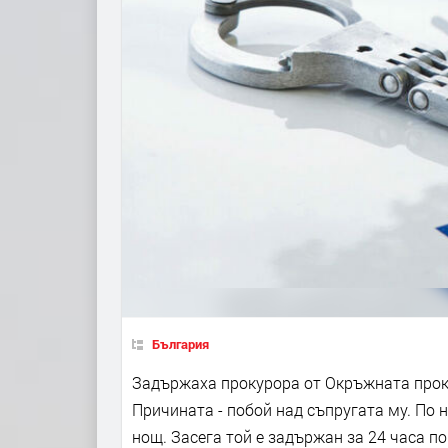
България
Задържаха прокурора от Окръжната прок
Причината - побой над съпругата му. По
нощ. Засега той е задържан за 24 часа по