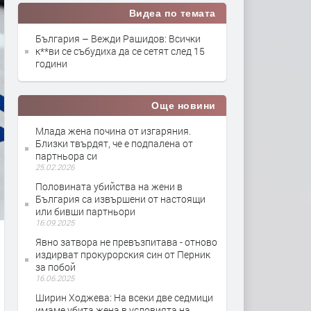
Видеа по темата
България – Вежди Рашидов: Всички
к**ви се събудиха да се сетят след 15
години
Още новини
Млада жена почина от изгаряния.
Близки твърдят, че е подпалена от
партньора си
25.02.2026
Половината убийства на жени в
България са извършени от настоящи
или бивши партньори
16.09.2025
Явно затвора не превъзпитава - отново
издирват прокурорския син от Перник
за побой
16.06.2025
Ширин Ходжева: На всеки две седмици
имаме убита жена в условията на