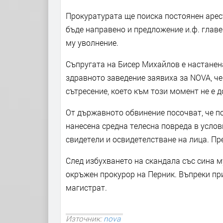
Прокуратурата ще поиска постоянен арес
бъде направено и предложение и.ф. глав
му уволнение.
Съпругата на Бисер Михайлов е настанен
здравното заведение заявиха за NOVA, че
сътресение, което към този момент не е 
От държавното обвинение посочват, че п
нанесена средна телесна повреда в усло
свидетели и освидетелстване на лица. Пр
След избухването на скандала със сина м
окръжен прокурор на Перник. Въпреки при
магистрат.
Източник:
nova