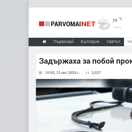
°C
29
Първомай
България
Светът
Н
Задържаха за побой про
10:03, 13 окт 2023 г.
2,527