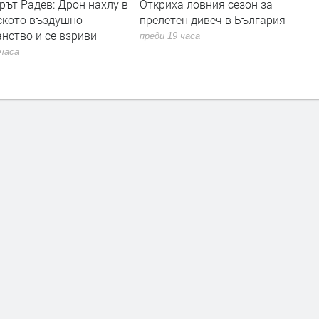
ът Радев: Дрон нахлу в
Откриха ловния сезон за
ското въздушно
прелетен дивеч в България
нство и се взриви
преди 19 часа
 часа