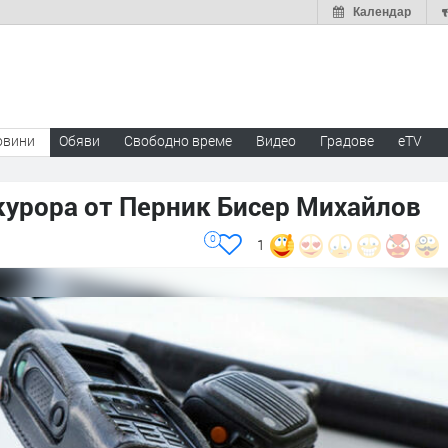
Календар
овини
Обяви
Свободно време
Видео
Градове
eTV
курора от Перник Бисер Михайлов
0
1