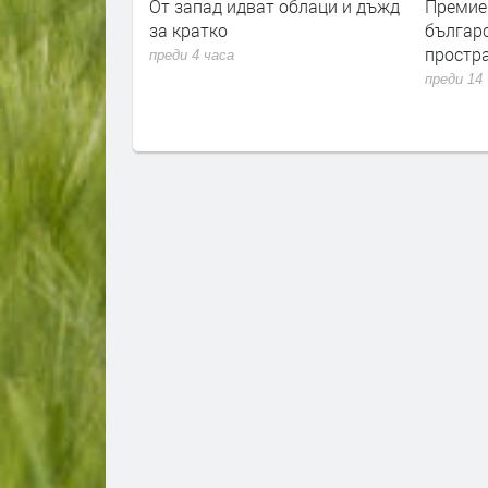
в код за жеги в
От запад идват облаци и дъжд
Премиер
трана
за кратко
българ
простра
преди 4 часа
преди 14