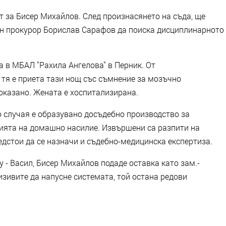
т за Бисер Михайлов. След произнасянето на съда, ще
ен прокурор Борислав Сарафов да поиска дисциплинарното
а в МБАЛ "Рахила Ангелова" в Перник. От
 тя е приета тази нощ със съмнение за мозъчно
доказано. Жената е хоспитализирана.
о случая е образувано досъдебно производство за
вията на домашно насилие. Извършени са разпити на
едстои да се назначи и съдебно-медицинска експертиза.
у - Васил, Бисер Михайлов подаде оставка като зам.-
зивите да напусне системата, той остана редови