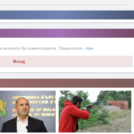
да можете да коментирате. Правилата -
тук
.
Вход