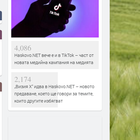
4,086
Haskovo.NET вече е и в TikTok – част от
новата медийна кампания на медията
2,174
„Визия Х“ идва в Haskovo.NET – новото
предаване, което ще говори за темите,
които другите избягват