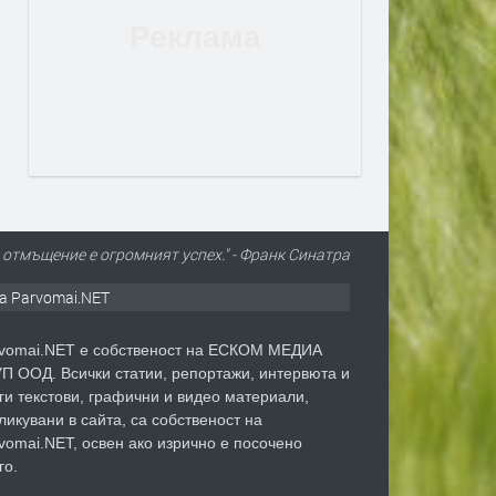
отмъщение е огромният успех." - Франк Синатра
а Parvomai.NET
vomai.NET е собственост на ЕСКОМ МЕДИА
П ООД. Всички статии, репортажи, интервюта и
ги текстови, графични и видео материали,
ликувани в сайта, са собственост на
vomai.NET, освен ако изрично е посочено
го.