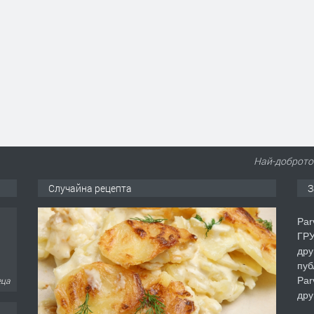
Най-доброто 
Случайна рецепта
З
Par
ГРУ
дру
пуб
Par
еца
дру