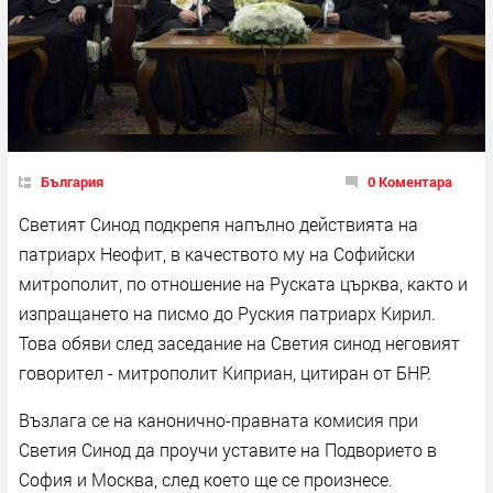
България
0 Коментара
Светият Синод подкрепя напълно действията на
патриарх Неофит, в качеството му на Софийски
митрополит, по отношение на Руската църква, както и
изпращането на писмо до Руския патриарх Кирил.
Това обяви след заседание на Светия синод неговият
говорител - митрополит Киприан, цитиран от БНР.
Възлага се на канонично-правната комисия при
Светия Синод да проучи уставите на Подворието в
София и Москва, след което ще се произнесе.