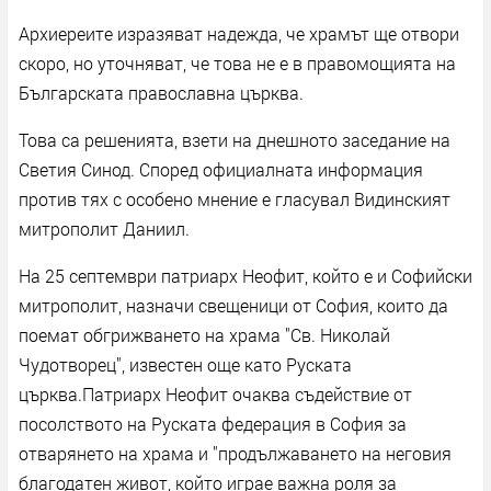
Архиереите изразяват надежда, че храмът ще отвори
скоро, но уточняват, че това не е в правомощията на
Българската православна църква.
Това са решенията, взети на днешното заседание на
Светия Синод. Според официалната информация
против тях с особено мнение е гласувал Видинският
митрополит Даниил.
На 25 септември патриарх Неофит, който е и Софийски
митрополит, назначи свещеници от София, които да
поемат обгрижването на храма "Св. Николай
Чудотворец", известен още като Руската
църква.Патриарх Неофит очаква съдействие от
посолството на Руската федерация в София за
отварянето на храма и "продължаването на неговия
благодатен живот, който играе важна роля за