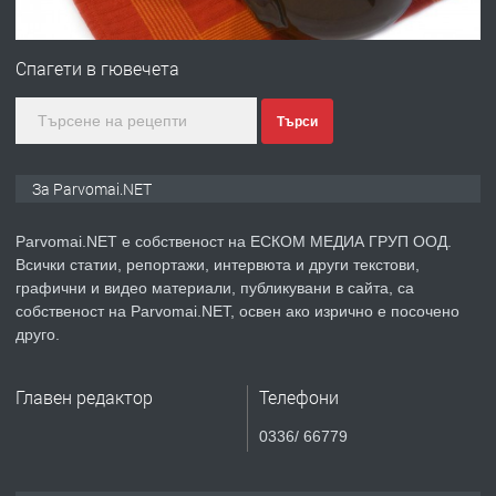
ПРЕДЛАГА
Първи поход "По стъпките на Ангел
Войвода"
Спагети в гювечета
Търси
преди 1 година
ПРЕДЛАГА
Монтажник на малки детайли за
За Parvomai.NET
медицинската индустрия
Parvomai.NET е собственост на ЕСКОМ МЕДИА ГРУП ООД.
Всички статии, репортажи, интервюта и други текстови,
преди 1 година
графични и видео материали, публикувани в сайта, са
собственост на Parvomai.NET, освен ако изрично е посочено
ПРЕДЛАГА
Уроци по Математика
друго.
Главен редактор
Телефони
преди 1 година
0336/ 66779
ПРЕДЛАГА
Продавам апартамент - гр.