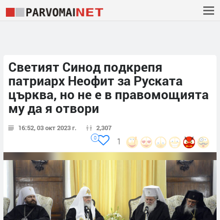
Светият Синод подкрепя
патриарх Неофит за Руската
църква, но не е в правомощията
му да я отвори
16:52, 03 окт 2023 г.
2,307
0
1