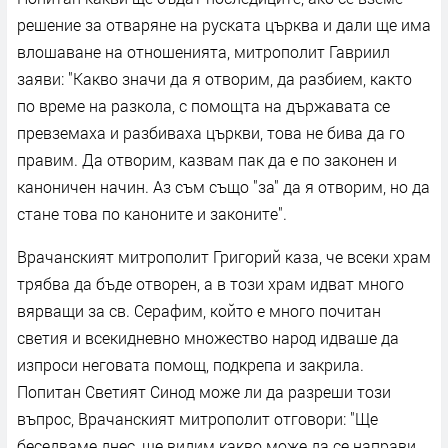
решение за отваряне на руската църква и дали ще има
влошаване на отношенията, митрополит Гавриил
заяви: "Какво значи да я отворим, да разбием, както
по време на разкола, с помощта на държавата се
превземаха и разбиваха църкви, това не бива да го
правим. Да отворим, казвам пак да е по законен и
каноничен начин. Аз съм също "за" да я отворим, но да
стане това по каноните и законите".
Врачанският митрополит Григорий каза, че всеки храм
трябва да бъде отворен, а в този храм идват много
вярващи за св. Серафим, който е много почитан
светия и всекидневно множество народ идваше да
изпроси неговата помощ, подкрепа и закрила.
Попитан Светият Синод може ли да разреши този
въпрос, Врачанският митрополит отговори: "Ще
беседваме днес, ще видим какво може да се направи,