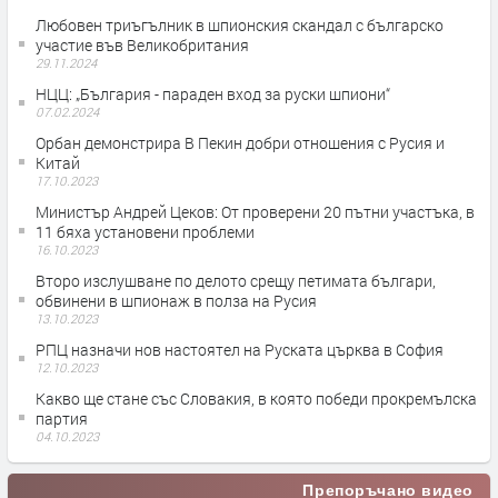
Любовен триъгълник в шпионския скандал с българско
участие във Великобритания
29.11.2024
НЦЦ: „България - параден вход за руски шпиони“
07.02.2024
Орбан демонстрира В Пекин добри отношения с Русия и
Китай
17.10.2023
Министър Андрей Цеков: От проверени 20 пътни участъка, в
11 бяха установени проблеми
16.10.2023
Второ изслушване по делото срещу петимата българи,
обвинени в шпионаж в полза на Русия
13.10.2023
РПЦ назначи нов настоятел на Руската църква в София
12.10.2023
Какво ще стане със Словакия, в която победи прокремълска
партия
04.10.2023
Препоръчано видео