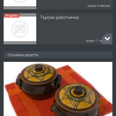
преди 4 месеца
ПРЕДЛАГА
Търсим работничка
преди 11 месеца
ПРЕДЛАГА
Продава употребявани чисти и
Случайна рецепта
запазени матраци за спални.
преди 1 година
ПРЕДЛАГА
Работа за общи работници
преди 1 година