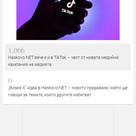
1,066
Haskovo.NET вече е и в TikTok – част от новата медийна
кампания на медията
0
„Визия Х“ идва в Haskovo.NET – новото предаване, което ще
говори за темите, които другите избягват