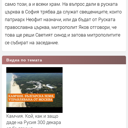
само този, а и всеки храм. На въпрос дали в руската
църква в София трябва да служат свещениците, които
патриарх Неофит назначи, или да бъдат от Руската
православна църква, митрополит Яков отговори, че
това ще реши Светият синод и затова митрополитите
се събират на заседание.
Видеа по темата
Камчия. Кой, как и защо
даде на Русия 300 декара