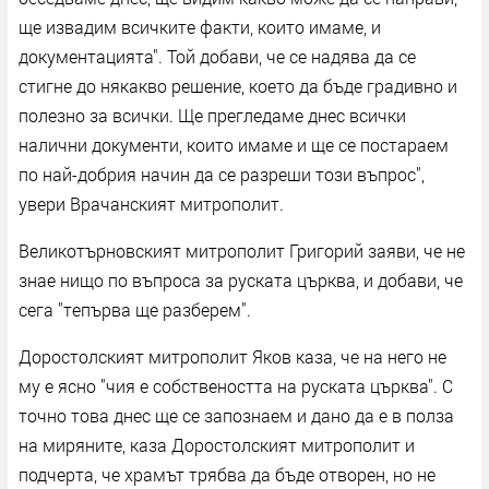
ще извадим всичките факти, които имаме, и
документацията". Той добави, че се надява да се
стигне до някакво решение, което да бъде градивно и
полезно за всички. Ще прегледаме днес всички
налични документи, които имаме и ще се постараем
по най-добрия начин да се разреши този въпрос",
увери Врачанският митрополит.
Великотърновският митрополит Григорий заяви, че не
знае нищо по въпроса за руската църква, и добави, че
сега "тепърва ще разберем".
Доростолският митрополит Яков каза, че на него не
му е ясно "чия е собствеността на руската църква". С
точно това днес ще се запознаем и дано да е в полза
на миряните, каза Доростолският митрополит и
подчерта, че храмът трябва да бъде отворен, но не