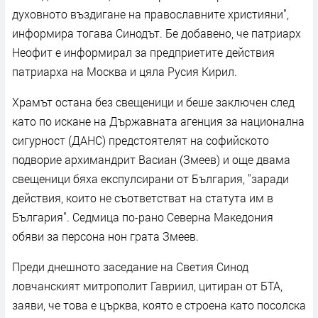
духовното въздигане на православните християни",
информира тогава Синодът. Бе добавено, че патриарх
Неофит е информирал за предприетите действия
патриарха на Москва и цяла Русия Кирил.
Храмът остана без свещеници и беше заключен след
като по искане на Държавната агенция за национална
сигурност (ДАНС) предстоятелят на софийското
подворие архимандрит Васиан (Змеев) и още двама
свещеници бяха експулсирани от България, "заради
действия, които не съответстват на статута им в
България". Седмица по-рано Северна Македония
обяви за персона нон грата Змеев.
Преди днешното заседание на Светия Синод
ловчанският митрополит Гавриил, цитиран от БТА,
заяви, че това е църква, която е строена като посолска