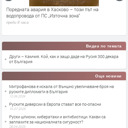
Поредната авария в Хасково – този път на
Д
е.
водопровода от ПС „Източна зона“
п
преди 8 часа
Видеа по темата
Други – Камчия. Кой, как и защо даде на Русия 300 декара
от България
Още новини
Митрофанова е искала от Външно увеличаване броя на
руските дипломати в България
12.06.2026
Руските диверсии в Европа стават все по-опасни
10.07.2025
Руски шпиони, кибератаки и антибиотици. Какви са
заплахите за националната сигурност?
28.04.2025