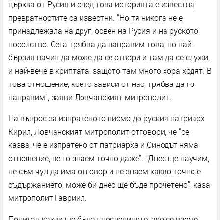
църква от Русия и след това историята е известна,
превратностите са известни. "Но тя никога не е
принадлежала на друг, освен на Русия и на руското
посолство. Сега трябва да направим това, по най-
бързия начин да може да се отвори и там да се служи,
и най-вече в криптата, защото там много хора ходят. В
това отношение, което зависи от нас, трябва да го
направим", заяви Ловчанският митрополит.
На въпрос за изпратеното писмо до руския патриарх
Кирил, Ловчанският митрополит отговори, че "се
казва, че е изпратено от патриарха и Синодът няма
отношение, не го знаем точно даже". "Днес ще научим,
не съм чул да има отговор и не знаем какво точно е
съдържанието, може би днес ще бъде прочетено", каза
митрополит Гавриил.
Попитан какви ще бъдат последиците, ако се вземе