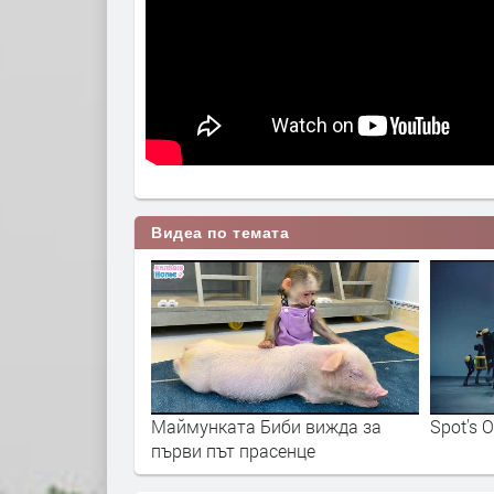
Видеа по темата
ревица, мляска и
Маймунката Биби вижда за
Spot's O
първи път прасенце