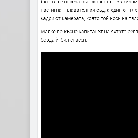
Яхтата се носела със скорост от 65 кило
настигнат плавателния съд, а един от тях
кадри от камерата, която той носи на тял
Малко по-късно капитанът на яхтата бегл
борда ѝ, бил спасен.