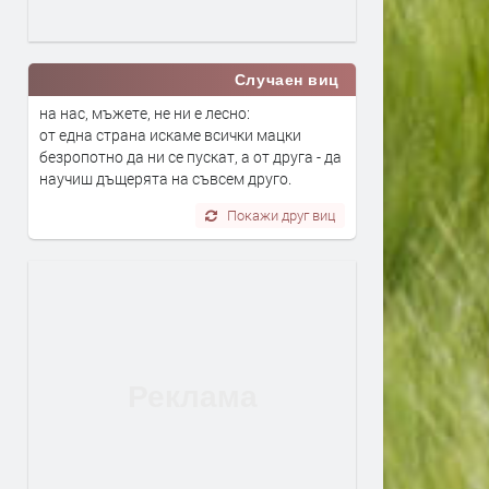
Случаен виц
на нас, мъжете, не ни е лесно:
от една страна искаме всички мацки
безропотно да ни се пускат, а от друга - да
научиш дъщерята на съвсем друго.
Покажи друг виц