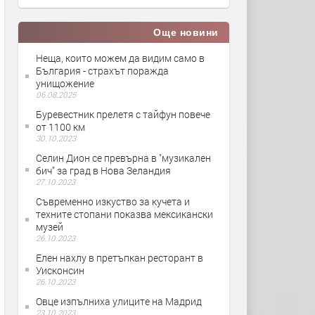
Още новини
Неща, които можем да видим само в
България - страхът поражда
унищожение
06.08.2025
Буревестник прелетя с тайфун повече
от 1100 км
30.10.2023
Селин Дион се превърна в "музикален
бич" за град в Нова Зеландия
27.10.2023
Съвременно изкуство за кучета и
техните стопани показва мексикански
музей
26.10.2023
Елен нахлу в претъпкан ресторант в
Уисконсин
26.10.2023
Овце изпълниха улиците на Мадрид
23.10.2023