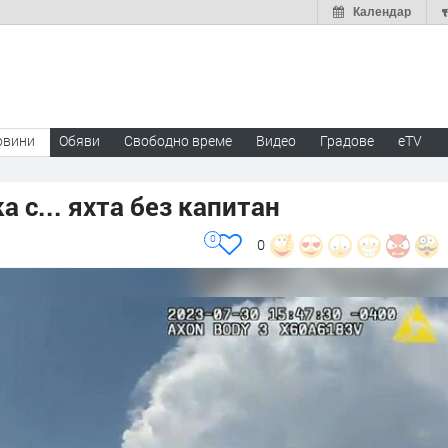
Календар
овини
Обяви
Свободно време
Видео
Градове
eTV
 с... яхта без капитан
0
0