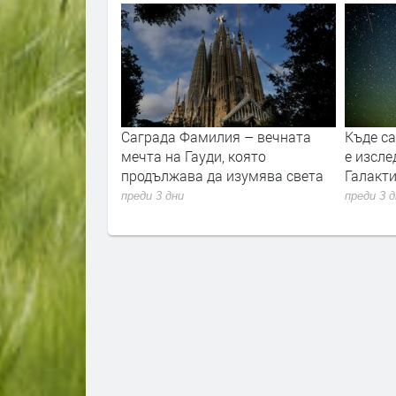
вността и
Саграда Фамилия – вечната
Къде с
то
мечта на Гауди, която
е изсле
продължава да изумява света
Галакти
преди 3 дни
преди 3 