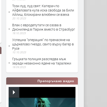
Този луд, луд свят: Катерач по
Айфеловата кула иска свобода за Били
Айлиш, блокирани влюбени се взеха
20.10.2023
Влак с евродепутати се озова в
Дисниленд в Париж вместо в Страсбург
18.10.2023
Успешна "операция" по пренасяне на
щъркелово гнездо, свито върху багер в
Русе
10.10.2023
Гръцката полиция разследва мъж
заради незаконно ядене на таралежи
18.09.2023
Препоръчано видео
Филмов Микс
Президентът изясни на М
Пенс