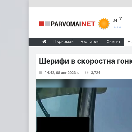
°C
34
Първомай
България
Светът
Н
Шерифи в скоростна гонка
14:42, 08 авг 2023 г.
3,724