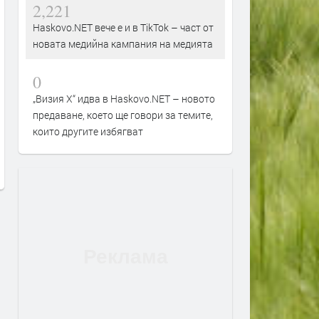
2,221
Haskovo.NET вече е и в TikTok – част от
новата медийна кампания на медията
0
„Визия Х“ идва в Haskovo.NET – новото
Единственото пълно слънчево
Защо комарите хапят едн
предаване, което ще говори за темите,
затъмнение за 2026 г. ще мине
повече от други? Отговор
които другите избягват
и през Европа и малко в
в „сладката кръв“
България
преди 1 седмица
преди 1 седмица