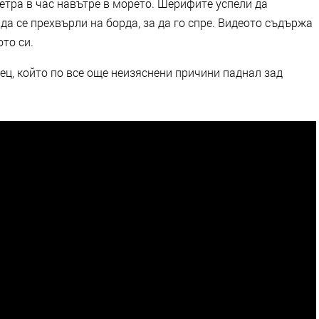
метра в час навътре в морето. Шерифите успели да
 да се прехвърли на борда, за да го спре. Видеото съдържа
ото си.
ец, който по все още неизяснени причини паднал зад