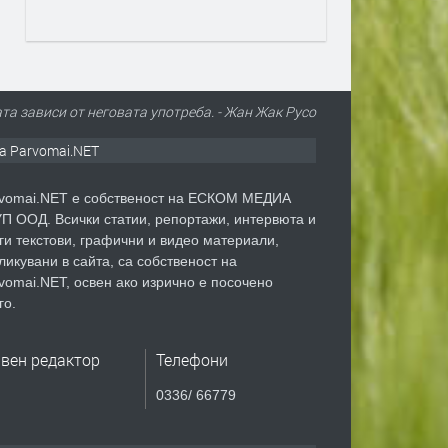
та зависи от неговата употреба. - Жан Жак Русо
а Parvomai.NET
vomai.NET е собственост на ЕСКОМ МЕДИА
П ООД. Всички статии, репортажи, интервюта и
ги текстови, графични и видео материали,
ликувани в сайта, са собственост на
vomai.NET, освен ако изрично е посочено
го.
авен редактор
Телефони
0336/ 66779