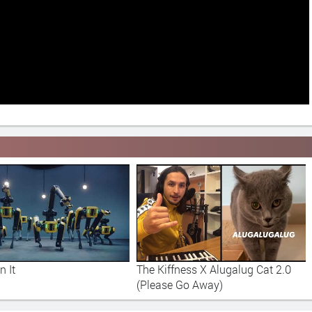
n It
The Kiffness X Alugalug Cat 2.0
(Please Go Away)