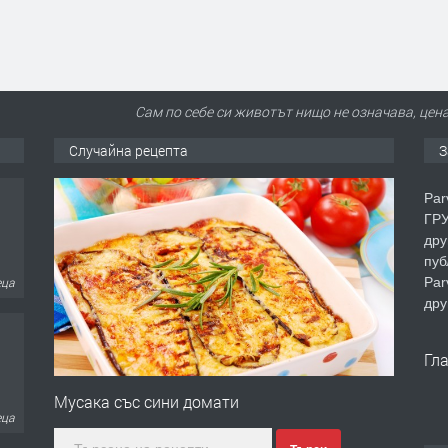
Сам по себе си животът нищо не означава, цена
Случайна рецепта
З
Par
ГРУ
дру
пуб
Par
еца
дру
Гл
Мусака със сини домати
еца