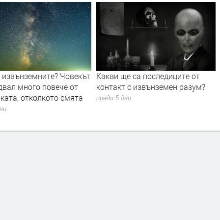
а извънземните? Човекът
Какви ще са последиците от
двал много повече от
контакт с извънземен разум?
ката, отколкото смята
преди 5 дни
дни