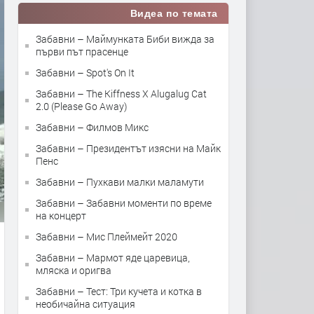
Видеа по темата
Забавни – Маймунката Биби вижда за
първи път прасенце
Забавни – Spot's On It
Забавни – The Kiffness X Alugalug Cat
2.0 (Please Go Away)
Забавни – Филмов Микс
Забавни – Президентът изясни на Майк
Пенс
Забавни – Пухкави малки маламути
Забавни – Забавни моменти по време
на концерт
Забавни – Мис Плеймейт 2020
Забавни – Мармот яде царевица,
мляска и оригва
Забавни – Тест: Три кучета и котка в
необичайна ситуация