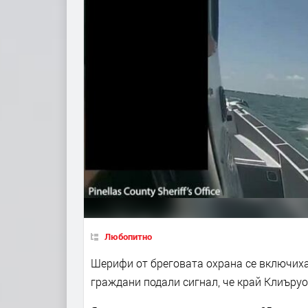
Любопитно
Шерифи от бреговата охрана се включиха в
граждани подали сигнал, че край Клиъруо