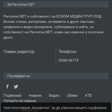
Монтажник на малки детайли за
За Parvomai.NET
медицинската индустрия
Parvomai.NET е собственост на ЕСКОМ МЕДИА ГРУП ООД.
Всички статии, репортажи, интервюта и други текстови,
преди 1 година
графични и видео материали, публикувани в сайта, са
собственост на Parvomai.NET, освен ако изрично е посочено
ПРЕДЛАГА
Уроци по Математика
друго.
Главен редактор
Телефони
преди 1 година
0336/ 66779
ПРЕДЛАГА
Продавам апартамент - гр.
Първомай
Последвай ни
преди 1 година
Първомай
Новини
Видео
Обяви
еТВ
Изпрати ни новина
ТЪРСИ
Търсим работник
Ние използваме „бисквитки“, за да улесним вашето сърфиране.
© Copyright
Haskovo.NET