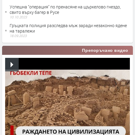
Успешна "операция" по пренасяне на щъркелово гнездо,
свито върху багер в Русе
10.10.2023
Гръцката полиция разследва мъж заради незаконно ядене
на таралежи
18.09.2023
Препоръчано видео