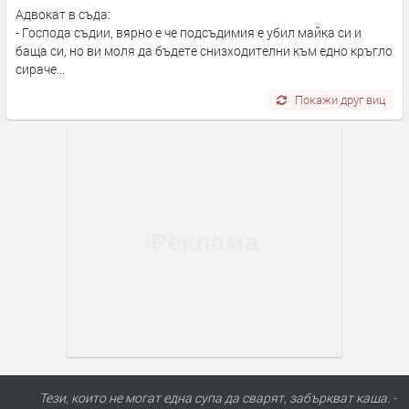
Адвокат в съда:
- Господа съдии, вярно е че подсъдимия е убил майка си и
баща си, но ви моля да бъдете снизходителни към едно кръгло
сираче…
Покажи друг виц
Тези, които не могат една супа да сварят, забъркват каша. -