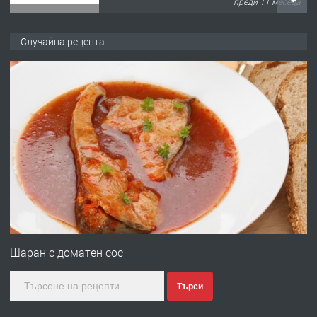
преди 11 месеца
ПРЕДЛАГА
Продава употребявани чисти и
Случайна рецепта
запазени матраци за спални.
преди 1 година
ПРЕДЛАГА
Работа за общи работници
преди 1 година
ПРЕДЛАГА
Първи поход "По стъпките на Ангел
Войвода"
Шаран с доматен сос
Търси
преди 1 година
ПРЕДЛАГА