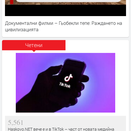
Документални филми – Гьобекли тепе: Раждането на
цивилизацията
Четени
5,561
Haskovo.NET вече е и в TikTok – част от новата медийна