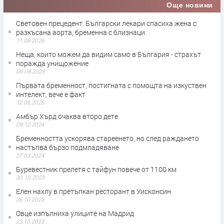
Още новини
Световен прецедент: Български лекари спасиха жена с
разкъсана аорта, бременна с близнаци
11.06.2026
Неща, които можем да видим само в България - страхът
поражда унищожение
06.08.2025
Първата бременност, постигната с помощта на изкуствен
интелект, вече е факт
12.06.2025
Амбър Хърд очаква второ дете
09.12.2024
Бременността ускорява стареенето, но след раждането
настъпва бързо подмладяване
27.03.2024
Буревестник прелетя с тайфун повече от 1100 км
30.10.2023
Елен нахлу в претъпкан ресторант в Уисконсин
26.10.2023
Овце изпълниха улиците на Мадрид
23.10.2023