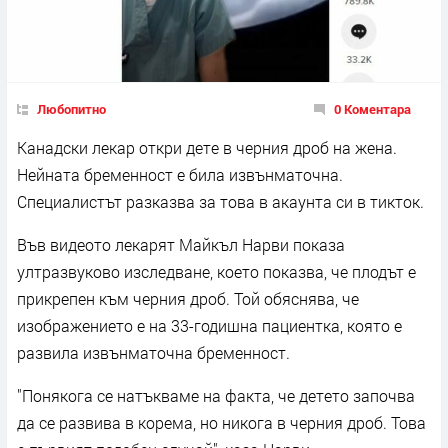
Любопитно
0 Коментара
Канадски лекар откри дете в черния дроб на жена.
Нейната бременност е била извънматочна.
Специалистът разказва за това в акаунта си в тикток.
Във видеото лекарят Майкъл Нарви показа
ултразвуково изследване, което показва, че плодът е
прикрепен към черния дроб. Той обяснява, че
изображението е на 33-годишна пациентка, която е
развила извънматочна бременност.
"Понякога се натъкваме на факта, че детето започва
да се развива в корема, но никога в черния дроб. Това