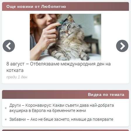
Още новини от Любопитно
8 август – Отбелязваме международния ден на
С
котката
п
преди 1 ден
п
Видеа по темата
Други – Коронавирус: Какви съвети дава най-добрата
акушерка в Европа на бременните жени
Забавни – Ако не беше заснето, нямаше да повярвате