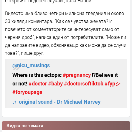
е първият подобен случай", каза Нарви.
Видеото има близо четири милиона гледания и около
33 хиляди коментара. "Как се чувства жената? И
повечето от коментаторите се интересуват само от
черния дроб", написа един от потребителите. "Може ли
да направите видео, обясняващо как може да се случи
това?", пише друг.
@nicu_musings
Where is this ectopic
#pregnancy
⁉️Believe it
or not!
#doctor
#baby
#doctorsoftiktok
#fypシ
#foryoupage
♬ original sound - Dr Michael Narvey
Видеа по темата