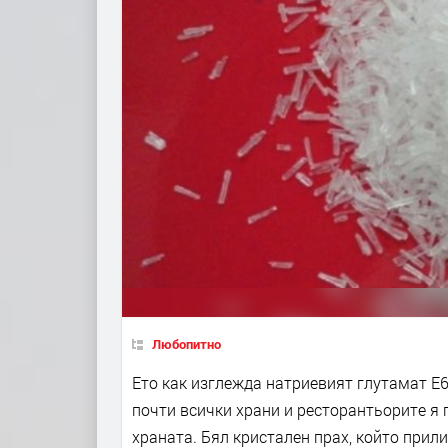
Любопитно
Ето как изглежда натриевият глутамат Е62
почти всички храни и ресторантьорите я п
храната. Бял кристален прах, който прили