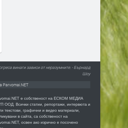
Единственото пълно слънчево
Защо комарите хапят едн
затъмнение за 2026 г. ще мине
повече от други? Отговор
и през Европа и малко в
в „сладката кръв“
България
преди 6 дни
преди 6 дни
огреса винаги зависи от неразумните. - Бърнард
Шоу
а Parvomai.NET
vomai.NET е собственост на ЕСКОМ МЕДИА
П ООД. Всички статии, репортажи, интервюта и
ги текстови, графични и видео материали,
ликувани в сайта, са собственост на
vomai.NET, освен ако изрично е посочено