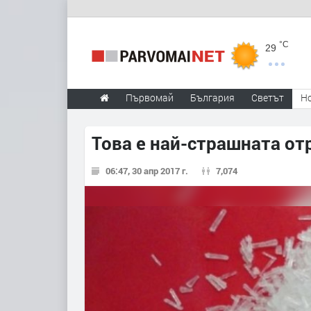
°C
29
Първомай
България
Светът
Н
Това е най-страшната от
06:47, 30 апр 2017 г.
7,074