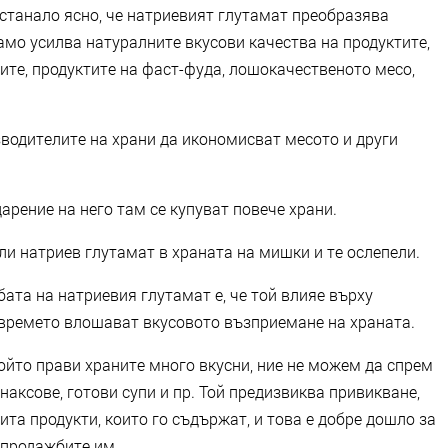
 станало ясно, че натриевият глутамат преобразява
само усилва натуралните вкусови качества на продуктите,
ите, продуктите на фаст-фуда, лошокачественото месо,
водителите на храни да икономисват месото и други
арение на него там се купуват повече храни.
и натриев глутамат в храната на мишки и те ослепели.
бата на натриевия глутамат е, че той влияе върху
а времето влошават вкусовото възприемане на храната.
ойто прави храните много вкусни, ние не можем да спрем
наксове, готови супи и пр. Той предизвиква привикване,
ита продукти, които го съдържат, и това е добре дошло за
 продажбите им.