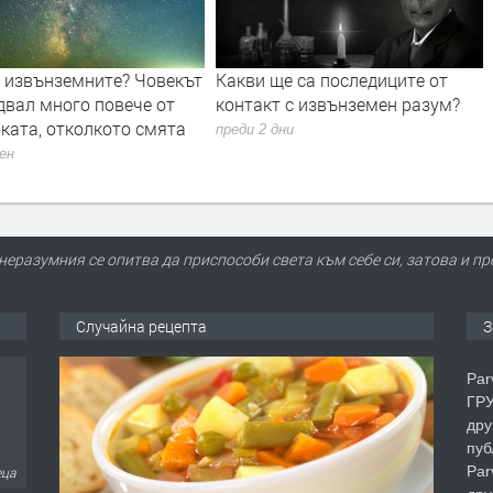
а извънземните? Човекът
Какви ще са последиците от
двал много повече от
контакт с извънземен разум?
ката, отколкото смята
преди 2 дни
ден
неразумния се опитва да приспособи света към себе си, затова и пр
Случайна рецепта
З
Par
ГРУ
дру
пуб
Par
еца