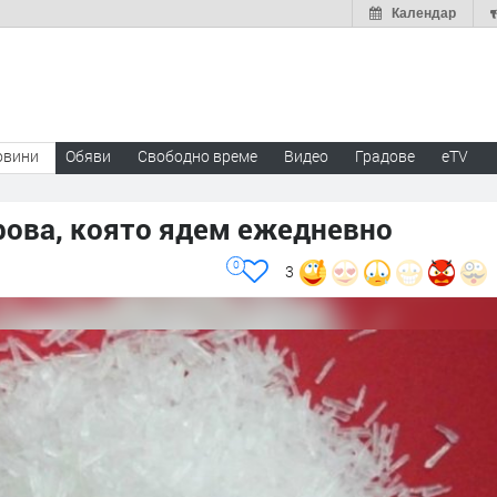
Календар
овини
Обяви
Свободно време
Видео
Градове
eTV
рова, която ядем ежедневно
0
3