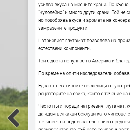
усилва вкуса на месните храни. По-късно
"чудодейно" и много други храни. Той не 
но подобрява вкуса и аромата на консерв
замразените продукти.
Натриевият глутамат позволява на произ
естествени компоненти.
Той е доста популярен в Америка и благод
По време на опити изследователи добавял
Една от негативните последици от употре
рецепторите на езика, които с течение н
Често пъти поради натриевия глутамат, к
да ядем всякакви боклуци като чипсове, с
т.е. човек на подсъзнателно ниво предпоч
производителите, тъй като се увеличават