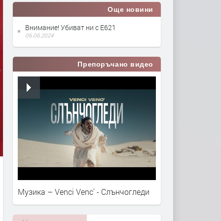
Още новини
Внимание! Убиват ни с Е621
06.06.2024
Препоръчано видео
Музика – Venci Venc' - Слънчогледи