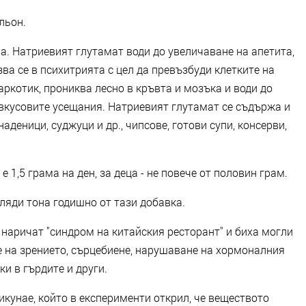
льон.
а. Натриевият глутамат води до увеличаване на апетита,
ва се в психитрията с цел да превъзбуди клетките на
аркотик, прониква лесно в кръвта и мозъка и води до
 вкусовите усещания. Натриевият глутамат се съдържа и
аденици, суджуци и др., чипсове, готови супи, консерви,
 1,5 грама на ден, за деца - не повече от половин грам.
иляди тона годишно от тази добавка.
наричат "синдром на китайския ресторант" и биха могли
е на зрението, сърцебиене, нарушаване на хормоналния
ки в гърдите и други.
Кикунае, който в експерименти открил, че веществото