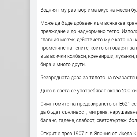
Водният му разтвор има вкус на месен бу
Може да бъде добавен към всякаква хран
преяждане и до наднормено тегло. Използ
главния мозък, действието му е като на н
променяне на гените, които отговарят за
във всички колбаси, кренвирши, луканки, н
бира и много други.
Безвредната доза за тялото на възрастен е
Днес в света се употребяват около 200 х
Симптомите на предозирането от Е621 се 
да бъдат сънливост, мигрена, нарушаван
баланс, гадене, слабост, световъртеж, бол
Открит е през 1907 г. в Япония от Икеда 