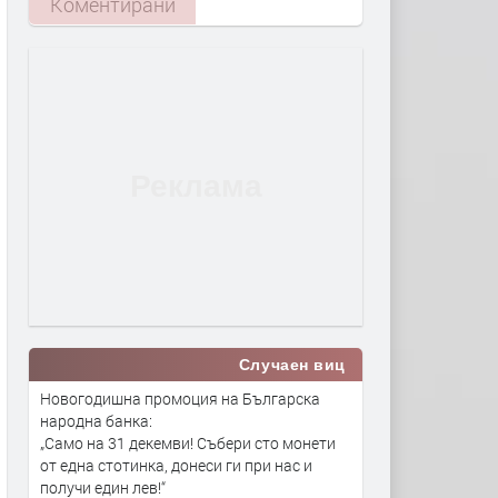
Коментирани
Случаен виц
Новогодишна промоция на Българска
народна банка:
„Само на 31 декемви! Събери сто монети
от една стотинка, донеси ги при нас и
получи един лев!“