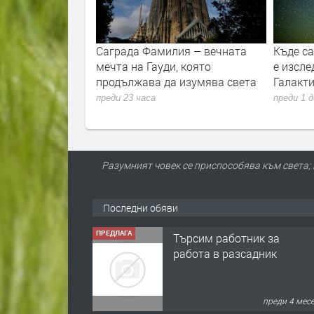
вността и
Саграда Фамилия – вечната
Къде с
то
мечта на Гауди, която
е изсле
продължава да изумява света
Галакти
преди 23 часа
преди 1 
Разумният човек се приспособява към света; 
Последни обяви
ПРЕДЛАГА
Търсим работник за
работа в разсадник
преди 4 мес