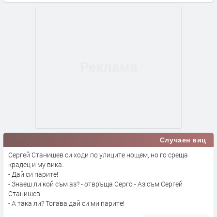
Случаен виц
Сергей Станишев си ходи по улиците нощем, но го среща
крадец и му вика.
- Дай си парите!
- Знаеш ли кой съм аз? - отвръща Серго - Аз съм Сергей
Станишев.
- А така ли? Тогава дай си ми парите!