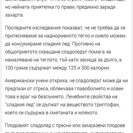
но нейната приятелка го прави, предимно заради
захарта.
Последните изследвания показват, че не трябва да се
притесняваме за наднорменото тегло и смело можем
да консумираме сладкия лед. Противно на
общоприетото схващане сладоледът помага за
намаляване на теглото, тъй като засища за дълго, а
100 грама съдържат между 125 и 300 калории.
Американски учени откриха, че сладоледът може да ни
предпази от стреса, облекчава главоболието и освен
това е враг на безсънието. Лечебните свойства на
"сладкия лед" се дължат на веществото триптофан,
което се съдържа в сметаната и млякото.
Плодовият сладолед с пресни или замразени плодове