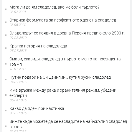
Мога ли да ям сладолед, ако ме боли гърлото?
28.07.2021
Откриха формулата за перфектното ядене на сладолед
25.05.2020
Сладоледът се появил в древна Персия преди около 2500 г.
01.08.2019
Кратка история на сладоледа
05.07.2018
Омари, скариди, сладолед в първото меню на президента
Тръмп
18.01.2017
Путин подари на Си Цзинпин… кутия руски сладолед
04.09.2016
Има връзка между рака и хранителния режим, убедени
експерти
06.04.2015
Какво да ядем при настинка
30.03.2015
Вижте къде можете да се насладите на най-скъпия сладолед
в света
26.02.2015