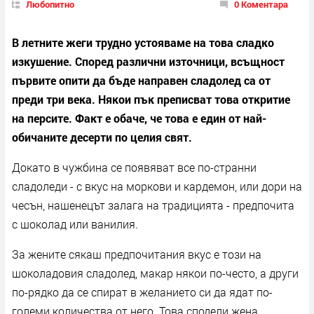
Любопитно
0 Коментара
В летните жеги трудно устояваме на това сладко
изкушение. Според различни източници, всъщност
първите опити да бъде направен сладолед са от
преди три века. Някои пък преписват това откритие
на персите. Факт е обаче, че това е един от най-
обичаните десерти по целия свят.
Докато в чужбина се появяват все по-странни
сладоледи - с вкус на моркови и кардемон, или дори на
чесън, нашенецът залага на традицията - предпочита
с шоколад или ванилия.
За жените сякаш предпочитания вкус е този на
шоколадовия сладолед, макар някои по-често, а други
по-рядко да се спират в желанието си да ядат по-
големи количества от него. Това сподели жена,