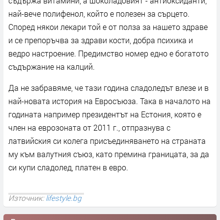
съдържа витамини, а шоколадовият - антиоксиданти,
най-вече полифенол, който е полезен за сърцето.
Според някои лекари той е от полза за нашето здраве
и се препоръчва за здрави кости, добра психика и
ведро настроение. Предимство номер едно е богатото
съдържание на калций.
Да не забравяме, че тази година сладоледът влезе и в
най-новата история на Евросъюза. Така в началото на
годината например президентът на Естония, която е
член на еврозоната от 2011 г., отпразнува с
латвийския си колега присъединяването на страната
му към валутния съюз, като премина границата, за да
си купи сладолед, платен в евро.
Източник:
lifestyle.bg