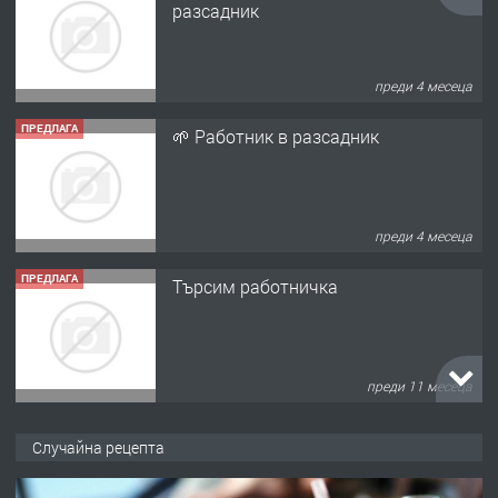
разсадник
преди 4 месеца
ПРЕДЛАГА
🌱 Работник в разсадник
преди 4 месеца
ПРЕДЛАГА
Търсим работничка
преди 11 месеца
ПРЕДЛАГА
Продава употребявани чисти и
Случайна рецепта
запазени матраци за спални.