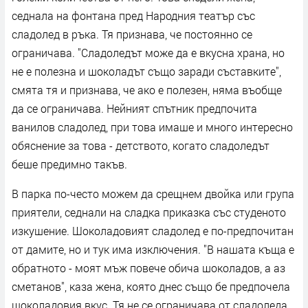
седнала на фонтана пред Народния театър със
сладолед в ръка. Тя признава, че постоянно се
ограничава. "Сладоледът може да е вкусна храна, но
не е полезна и шоколадът също заради съставките",
смята тя и признава, че ако е полезен, няма въобще
да се ограничава. Нейният спътник предпочита
ванилов сладолед, при това имаше и много интересно
обяснение за това - детството, когато сладоледът
беше предимно такъв.
В парка по-често можем да срещнем двойка или група
приятели, седнали на сладка приказка със студеното
изкушение. Шоколадовият сладолед е по-предпочитан
от дамите, но и тук има изключения. "В нашата къща е
обратното - моят мъж повече обича шоколадов, а аз
сметанов", каза жена, която днес също бе предпочела
шоколадовия вкус. Тя не се ограничава от сладоледа,