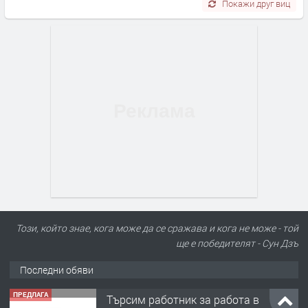
Покажи друг виц
Този, който знае, кога може да се сражава и кога не може - той
ще е победителят - Сун Дзъ
Последни обяви
ПРЕДЛАГА
Търсим работник за работа в