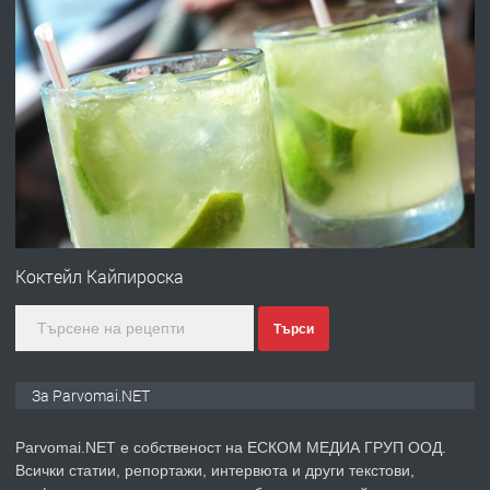
преди 1 година
ПРЕДЛАГА
Работа за общи работници
преди 1 година
ПРЕДЛАГА
Първи поход "По стъпките на Ангел
Войвода"
Коктейл Кайпироска
Търси
преди 1 година
ПРЕДЛАГА
Монтажник на малки детайли за
За Parvomai.NET
медицинската индустрия
Parvomai.NET е собственост на ЕСКОМ МЕДИА ГРУП ООД.
Всички статии, репортажи, интервюта и други текстови,
преди 1 година