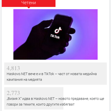
Четени
4,813
Haskovo.NET вече е и в TikTok – част от новата медийна
кампания на медията
2,773
„Визия Х“ идва в Haskovo.NET – новото предаване, което ще
говори за темите, които другите избягват