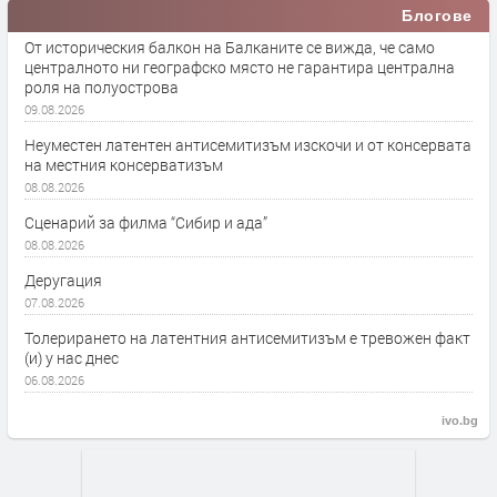
Блогове
От историческия балкон на Балканите се вижда, че само
централното ни географско място не гарантира централна
роля на полуострова
09.08.2026
Неуместен латентен антисемитизъм изскочи и от консервата
на местния консерватизъм
08.08.2026
Сценарий за филма “Сибир и ада”
08.08.2026
Деругация
07.08.2026
Толерирането на латентния антисемитизъм е тревожен факт
(и) у нас днес
06.08.2026
ivo.bg