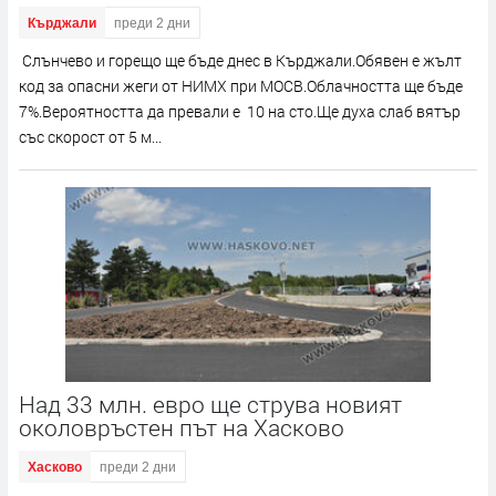
Кърджали
преди 2 дни
Слънчево и горещо ще бъде днес в Кърджали.Обявен е жълт
код за опасни жеги от НИМХ при МОСВ.Облачността ще бъде
7%.Вероятността да превали е 10 на сто.Ще духа слаб вятър
със скорост от 5 м...
Над 33 млн. евро ще струва новият
околовръстен път на Хасково
Хасково
преди 2 дни