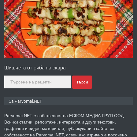
ПРЕДЛАГА
Първи поход "По стъпките на Ангел
Войвода"
преди 1 година
ПРЕДЛАГА
Монтажник на малки детайли за
медицинската индустрия
Шишчета от риба на скара
преди 1 година
Търси
ПРЕДЛАГА
Уроци по Математика
За Parvomai.NET
Parvomai.NET е собственост на ЕСКОМ МЕДИА ГРУП ООД.
Всички статии, репортажи, интервюта и други текстови,
преди 1 година
графични и видео материали, публикувани в сайта, са
собственост на Parvomai.NET, освен ако изрично е посочено
ПРЕДЛАГА
Продавам апартамент - гр.