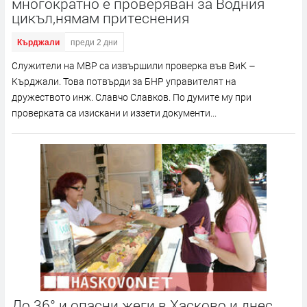
многократно е проверяван за Водния
цикъл,нямам притеснения
Кърджали
преди 2 дни
Служители на МВР са извършили проверка във ВиК –
Кърджали. Това потвърди за БНР управителят на
дружеството инж. Славчо Славков. По думите му при
проверката са изискани и иззети документи...
До 36° и опасни жеги в Хасково и днес