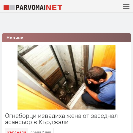
Новини
Огнеборци извадиха жена от заседнал
асансьор в Кърджали
Кърджали
преди 2 дни