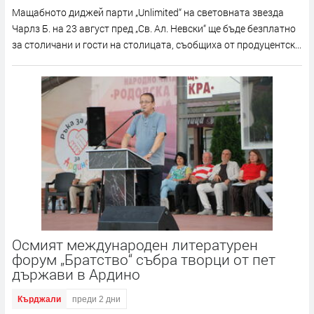
Мащабното диджей парти „Unlimited“ на световната звезда
Чарлз Б. на 23 август пред „Св. Ал. Невски“ ще бъде безплатно
за столичани и гости на столицата, съобщиха от продуцентск...
Осмият международен литературен
форум „Братство“ събра творци от пет
държави в Ардино
Кърджали
преди 2 дни