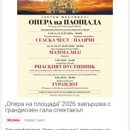
„Опера на площада“ 2026 завършва с
грандиозен гала спектакъл
Музика
преди 2 дни
Летният фестивал „Опера на площада“, организиран от