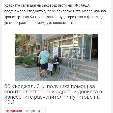
Ударната селекция на ръководството на ПФК АРДА
продължава, след като днес бе привлечен Станислав Иванов.
Трансферът на бившия играч на Лудогорец стана факт след
успешни разговори между ръководствата...
60 кърджалийци получиха помощ за
своите електроннни здравни досиета в
изнесените разяснителни пунктове на
РЗИ
Кърджали
преди 2 дни