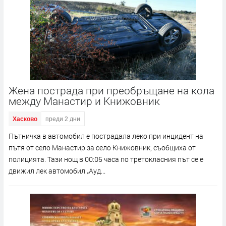
Жена пострада при преобръщане на кола
между Манастир и Книжовник
Хасково
преди 2 дни
Пътничка в автомобил е пострадала леко при инцидент на
пътя от село Манастир за село Книжовник, съобщиха от
полицията. Тази нощ в 00:05 часа по третокласния път се е
движил лек автомобил „Ауд...