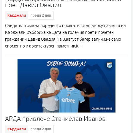
поет Давид Овадия
Кърджали
преди 2 дни
Свидетели сме на поредното посегателство върху паметта на
Кърджали.Събориха къщата на големия поет и почетен
гражданин Давид Овадия.На 3.август багер заличи,не само
спомен но и архитектурен паметник.К...
АРДА привлече Станислав Иванов
Кърджали
преди 2 дни