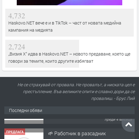
4,732
Haskovo.NET вече е и в TikTok – част от новата медийна
кампания на медията
2,724
„Визия Х“ идва в Haskovo.NET – новото предаване, което ще
говори за темите, които другите избягват
Не се страхувай от провала. Не провалът, а ниската цел е
престъпление. Във великите опити е славно дори да се
провалиш. - Брус Лий
Последни обяви
ПРЕДЛАГА
🌱 Работник в разсадник