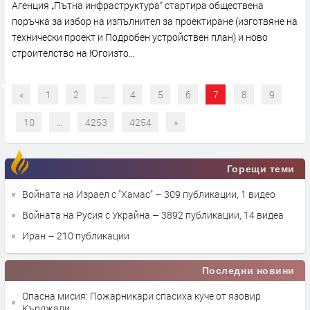
Агенция „Пътна инфраструктура“ стартира обществена
поръчка за избор на изпълнител за проектиране (изготвяне на
технически проект и Подробен устройствен план) и ново
строителство на Югоизто...
«
1
2
...
4
5
6
7
8
9
10
...
4253
4254
»
Горещи теми
Войната на Израел с "Хамас"
– 309 публикации, 1 видео
Войната на Русия с Украйна
– 3892 публикации, 14 видеа
Иран
– 210 публикации
Последни новини
Опасна мисия: Пожарникари спасиха куче от язовир
Кърджали