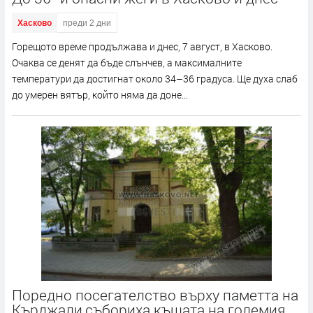
Хасково
преди 2 дни
Горещото време продължава и днес, 7 август, в Хасково.
Очаква се денят да бъде слънчев, а максималните
температури да достигнат около 34–36 градуса. Ще духа слаб
до умерен вятър, който няма да доне...
Поредно посегателство върху паметта на
Кърджали,събориха къщата на големия