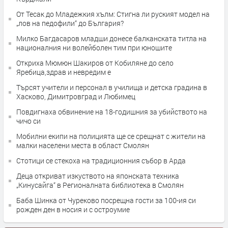
От Тесак до Младежкия хълм: Стигна ли руският модел на
„лов на педофили“ до България?
Милко Багдасаров младши донесе балканската титла на
националния ни волейболен тим при юношите
Откриха Мюмюн Шакиров от Кобиляне до село
Яребица,здрав и невредим е
Търсят учители и персонал в училища и детска градина в
Хасково, Димитровград и Любимец
Повдигнаха обвинение на 18-годишния за убийството на
чичо си
Мобилни екипи на полицията ще се срещнат с жители на
малки населени места в област Смолян
Стотици се стекоха на традиционния събор в Арда
Деца откриват изкуството на японската техника
„Кинусайга“ в Регионалната библиотека в Смолян
Баба Шинка от Чуреково посрещна гости за 100-ия си
рожден ден в носия и с остроумие