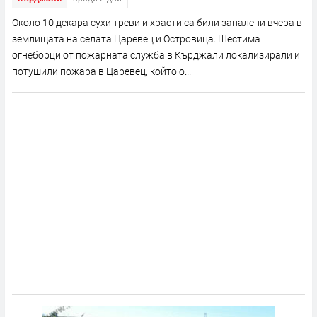
Около 10 декара сухи треви и храсти са били запалени вчера в
землищата на селата Царевец и Островица. Шестима
огнеборци от пожарната служба в Кърджали локализирали и
потушили пожара в Царевец, който о...