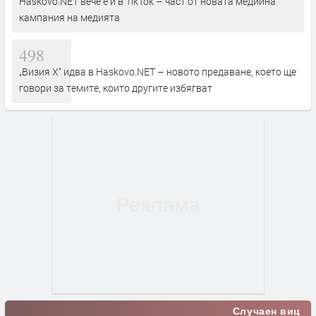
Haskovo.NET вече е и в TikTok – част от новата медийна
кампания на медията
498
„Визия Х“ идва в Haskovo.NET – новото предаване, което ще
говори за темите, които другите избягват
Случаен виц