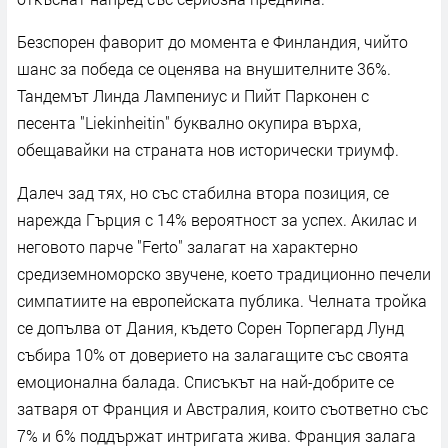
Безспорен фаворит до момента е Финландия, чийто
шанс за победа се оценява на внушителните 36%.
Тандемът Линда Лампениус и Пийт Парконен с
песента "Liekinheitin" буквално окупира върха,
обещавайки на страната нов исторически триумф.
Далеч зад тях, но със стабилна втора позиция, се
нарежда Гърция с 14% вероятност за успех. Акилас и
неговото парче "Ferto" залагат на характерно
средиземноморско звучене, което традиционно печели
симпатиите на европейската публика. Челната тройка
се допълва от Дания, където Сорен Торпегард Лунд
събира 10% от доверието на залагащите със своята
емоционална балада. Списъкът на най-добрите се
затваря от Франция и Австралия, които съответно със
7% и 6% поддържат интригата жива. Франция залага