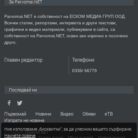
За Parvomai.NET
медицинската индустрия
Parvomai.NET е собственост на ЕСКОМ МЕДИА ГРУП ООД.
Всички статии, репортажи, интервюта и други текстови,
преди 1 година
графични и видео материали, публикувани в сайта, са
собственост на Parvomai.NET, освен ако изрично е посочено
ПРЕДЛАГА
Уроци по Математика
друго.
Главен редактор
Телефони
преди 1 година
0336/ 66779
ПРЕДЛАГА
Продавам апартамент - гр.
Първомай
Последвай ни
преди 1 година
Първомай
Новини
Видео
Обяви
еТВ
Изпрати ни новина
ТЪРСИ
Търсим работник
Ние използваме „бисквитки“, за да улесним вашето сърфиране.
© Copyright
Haskovo.NET
Научете повече
.
Пълна версия
Етичен кодекс
Общи условия
Поверителност