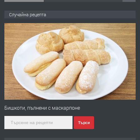
ПРЕДЛАГА
Продава употребявани чисти и
Случайна рецепта
запазени матраци за спални.
преди 1 година
ПРЕДЛАГА
Работа за общи работници
преди 1 година
ПРЕДЛАГА
Първи поход "По стъпките на Ангел
Войвода"
Бишкоти, пълнени с маскарпоне
Търси
преди 1 година
ПРЕДЛАГА
Монтажник на малки детайли за