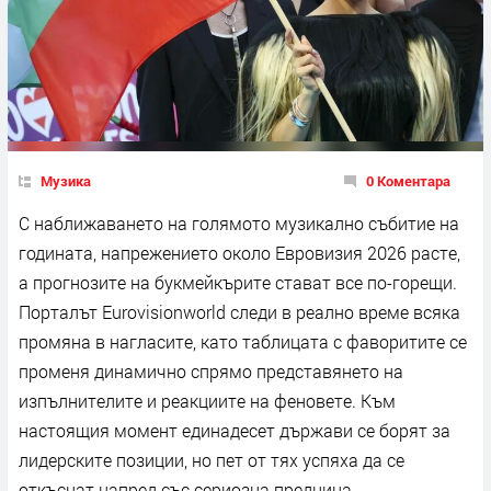
Музика
0 Коментара
С наближаването на голямото музикално събитие на
годината, напрежението около Евровизия 2026 расте,
а прогнозите на букмейкърите стават все по-горещи.
Порталът Eurovisionworld следи в реално време всяка
промяна в нагласите, като таблицата с фаворитите се
променя динамично спрямо представянето на
изпълнителите и реакциите на феновете. Към
настоящия момент единадесет държави се борят за
лидерските позиции, но пет от тях успяха да се
откъснат напред със сериозна преднина.