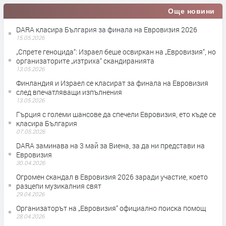
Още новини
DARA класира България за финала на Евровизия 2026
15.05.2026
„Спрете геноцида“: Израел беше освиркан на „Евровизия“, но
организаторите „изтриха“ скандиранията
13.05.2026
Финландия и Израел се класират за финала на Евровизия
след впечатляващи изпълнения
13.05.2026
Гърция с големи шансове да спечели Евровизия, ето къде се
класира България
07.05.2026
DARA заминава на 3 май за Виена, за да ни представи на
Евровизия
30.04.2026
Огромен скандал в Евровизия 2026 заради участие, което
разцепи музикалния свят
29.04.2026
Организаторът на „Евровизия“ официално поиска помощ
28.04.2026