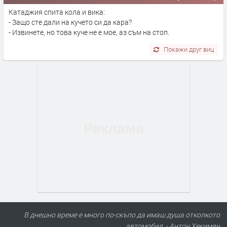
Катаджия спита кола и вика:
- Защо сте дали на кучето си да кара?
- Извинете, но това куче не е мое, аз съм на стоп.
Покажи друг виц
В днешно време е много по-скъпо да имаш душа отколкото
автомобил. - Антон Хекимян