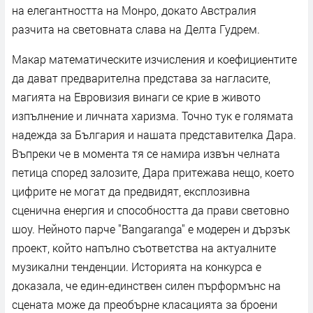
на елегантността на Монро, докато Австралия
разчита на световната слава на Делта Гудрем.
Макар математическите изчисления и коефициентите
да дават предварителна представа за нагласите,
магията на Евровизия винаги се крие в живото
изпълнение и личната харизма. Точно тук е голямата
надежда за България и нашата представителка Дара.
Въпреки че в момента тя се намира извън челната
петица според залозите, Дара притежава нещо, което
цифрите не могат да предвидят, експлозивна
сценична енергия и способността да прави световно
шоу. Нейното парче "Bangaranga" е модерен и дързък
проект, който напълно съответства на актуалните
музикални тенденции. Историята на конкурса е
доказала, че един-единствен силен пърформънс на
сцената може да преобърне класацията за броени