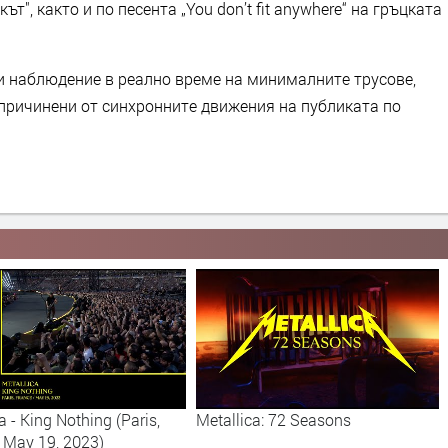
т", както и по песента „You don’t fit anywhere“ на гръцката
и наблюдение в реално време на минималните трусове,
 причинени от синхронните движения на публиката по
a - King Nothing (Paris,
Metallica: 72 Seasons
- May 19, 2023)