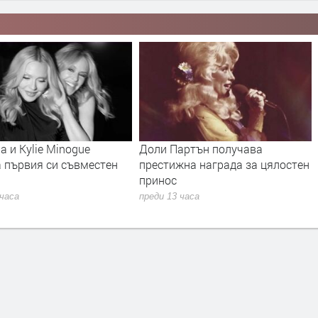
 и Kylie Minogue
Доли Партън получава
а първия си съвместен
престижна награда за цялостен
принос
 часа
преди 13 часа