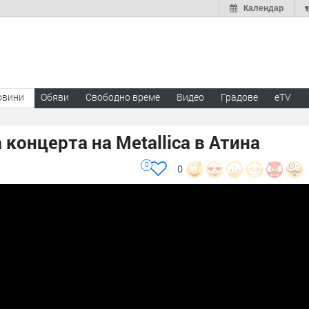
Календар
овини
Обяви
Свободно време
Видео
Градове
eTV
 концерта на Metallica в Атина
0
0