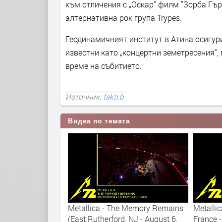
към отличения с „Оскар“ филм "Зорба Гъркъ
алтернативна рок група Trypes.
Геодинамичният институт в Атина осигур
известни като „концертни земетресения“,
време на събитието.
Източник:
fakti.b
Видеа по темата
 Francisco
Metallica - The Memory Remains
Metallic
ing Else Matters
(East Rutherford, NJ - August 6,
France 