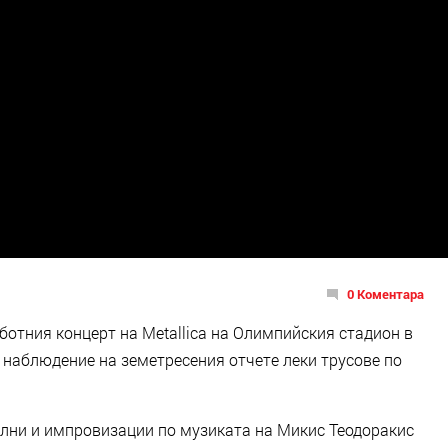
0 Коментара
ботния концерт на Metallica на Олимпийския стадион в
а наблюдение на земетресения отчете леки трусове по
пълни и импровизации по музиката на Микис Теодоракис