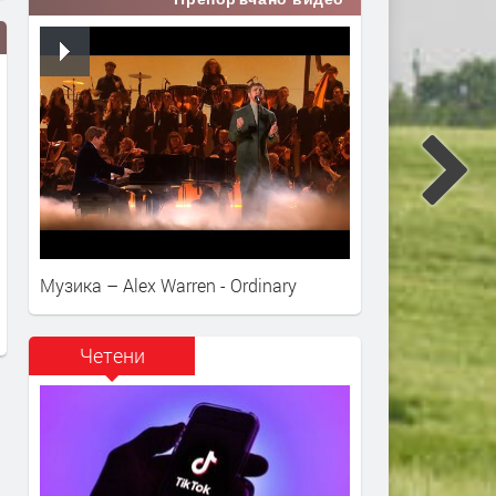
Янка Рупкина и „Мистерията на
„Опера на площада“ 2026
българските гласове“ звучат в
завършва с грандиозен г
новия сингъл на Ели Годлинг
спектакъл
Музика – Alex Warren - Ordinary
преди 14 часа
преди 16 часа
Четени