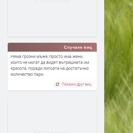
Случаен виц
Няма грозни мъже, просто има жени,
които не могат да видят вътрешната им
красота, поради липсата на достатъчно
количество пари.
Покажи друг виц