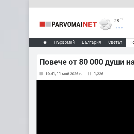
°C
28
Първомай
България
Светът
Н
Повече от 80 000 души на
10:41, 11 май 2026 г.
1,226