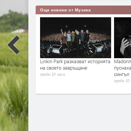
Още новини от Музика
 „Unlimited“
Linkin Park разказват историята
Madonna
евски“ на 23
на своето завръщане
пуснах
зплатно за
сингъл
преди 10 часа
преди 10