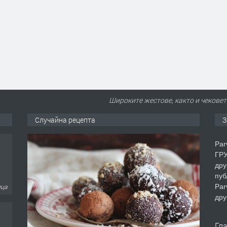
Широките жестове, както и чековет
Случайна рецепта
З
Par
ГРУ
дру
пуб
Par
еца
дру
Гл