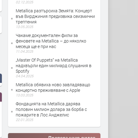
02.12.2025
Metallica разтърсиха Земята: Концерт
във Вирджиния предизвика сеизмични
трептения
13.05.2025
Чакаме документален филм за
феновете на Metallica – до няколко
месеца ще е при нас
11.04.2025
„Master Of Puppets“ на Metallica
надхвърли един милиард слушания в
Spotify
04.04.2025
Metallica обявиха ново завладяващо
концертно преживяване с Apple
13.03.2025
Фондацията на Metallica дарява
половин милион долара за борба с
пожарите в Лос Анджелис
22.01.2025
Препоръчано видео