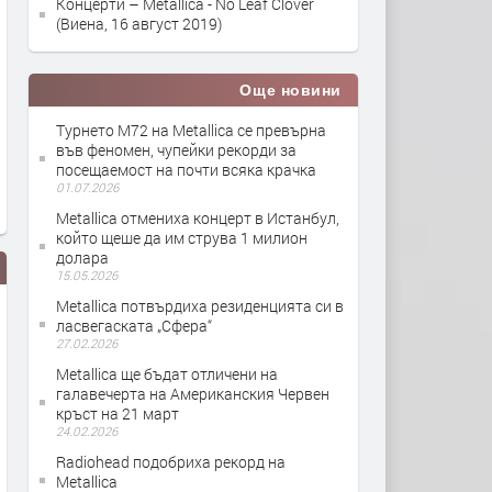
Концерти – Metallica - No Leaf Clover
(Виена, 16 август 2019)
Още новини
Турнето M72 на Metallica се превърна
във феномен, чупейки рекорди за
посещаемост на почти всяка крачка
01.07.2026
Metallica отмениха концерт в Истанбул,
който щеше да им струва 1 милион
долара
15.05.2026
Metallica потвърдиха резиденцията си в
ласвегаската „Сфера“
27.02.2026
Metallica ще бъдат отличени на
галавечерта на Американския Червен
кръст на 21 март
24.02.2026
Metallica - If Darkness Had a Son
Metallica - Screaming Suic
Radiohead подобриха рекорд на
Metallica