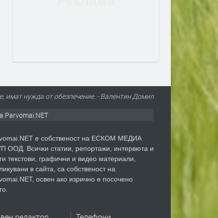
е, имат нужда от обезпечение. - Валентин Домил
а Parvomai.NET
vomai.NET е собственост на ЕСКОМ МЕДИА
П ООД. Всички статии, репортажи, интервюта и
ги текстови, графични и видео материали,
ликувани в сайта, са собственост на
vomai.NET, освен ако изрично е посочено
го.
авен редактор
Телефони