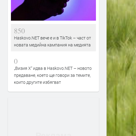
850
Haskovo.NET вече е и в TikTok – част от
новата медийна кампания на медията
0
„Визия Х“ идва в Haskovo.NET – новото
предаване, което ще говори за темите,
които другите избягват