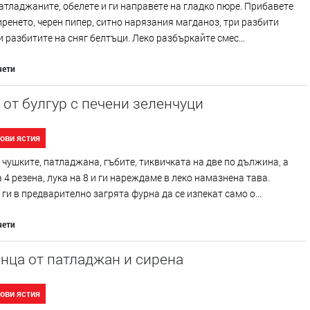
атладжаните, обелете и ги направете на гладко пюре. Прибавете
иренето, черен пипер, ситно нарязания магданоз, три разбити
 разбитите на сняг белтъци. Леко разбъркайте смес...
чети
от булгур с печени зеленчуци
ови ястия
чушките, патладжана, гъбите, тиквичката на две по дължина, а
 4 резена, лука на 8 и ги нареждаме в леко намазнена тава.
ги в предварително загрята фурна да се изпекат само о...
чети
нца от патладжан и сирена
ови ястия