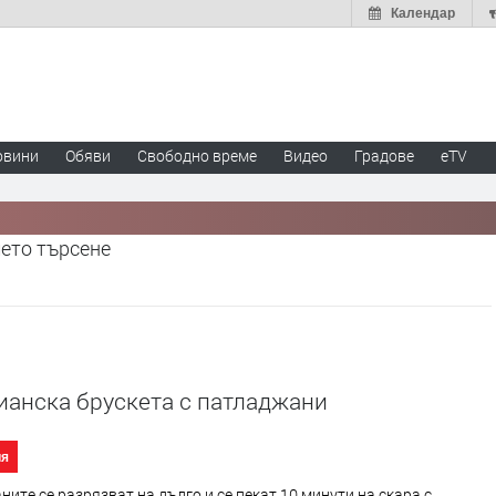
Календар
овини
Обяви
Свободно време
Видео
Градове
eTV
шето търсене
ианска брускета с патладжани
ия
ите се разрязват на дълго и се пекат 10 минути на скара с