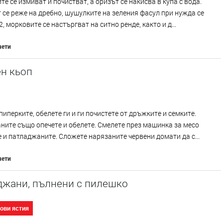
те се измиват и почистват, а оризът се накисва в купа с вода.
се реже на дребно, шушулките на зеления фасул при нужда се
2, морковите се настъргват на ситно ренде, както и д...
чети
н кьоп
пиперките, обелете ги и ги почистете от дръжките и семките.
ите също опечете и обелете. Смелете през машинка за месо
 и патладжаните. Сложете нарязаните червени домати да с...
чети
джани, пълнени с пилешко
ови ястия