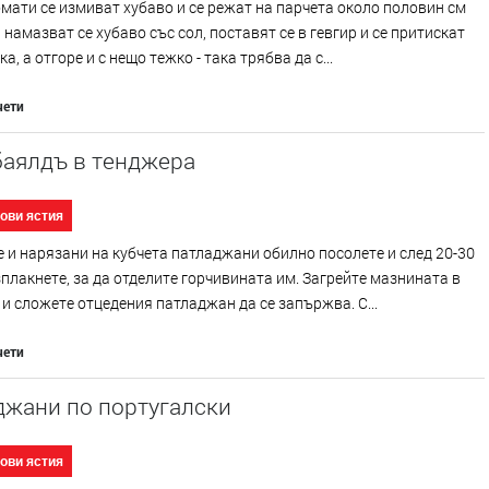
мати се измиват хубаво и се режат на парчета около половин см
 намазват се хубаво със сол, поставят се в гевгир и се притискат
а, а отгоре и с нещо тежко - така трябва да с...
чети
аялдъ в тенджера
ови ястия
 и нарязани на кубчета патладжани обилно посолете и след 20-30
плакнете, за да отделите горчивината им. Загрейте мазнината в
и сложете отцедения патладжан да се запържва. С...
чети
джани по португалски
ови ястия