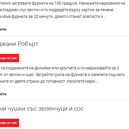
телно загрявате фурната на 190 градуса. Намажете нарязания на
атладжан със зехтин и го подредете върху хартия за печене.
и във фурната за 20 минути, докато станат златисти и...
чети
джани Робърт
ови ястия
патладжаните на филийки или кръгчета и ги мариновайте за 2
ес от зехтин и оцег. Загрейте грила на фурната и изпечете под него
ите от двете страни до готовност. Изсипете мари...
чети
и чушки със зеленчуци и сос
ови ястия