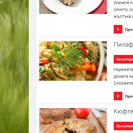
Опечете п
олиото, с
жълтъка и
Про
Пилаф 
Зеленчук
Нарежете 
домата на
Слоожете 
Про
Кюфте
Зеленчук