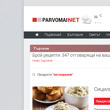
°C
36
Първомай
България
Светът
Н
Търсене
Брой рецепти: 347 отговарящи на ва
Ново търсене
Продукти "
патладжани
"
Сицил
Предяст
Патладжан