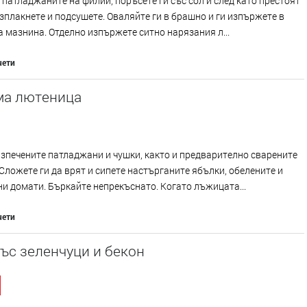
патладжаните на филии, поръсете ги със сол и след като престоят
 изплакнете и подсушете. Оваляйте ги в брашно и ги изпържете в
 мазнина. Отделно изпържете ситно нарязания л...
чети
а лютеница
зпечените патладжани и чушки, както и предварително сварените
Сложете ги да врят и сипете настърганите ябълки, обелените и
и домати. Бъркайте непрекъснато. Когато лъжицата...
чети
ъс зеленчуци и бекон