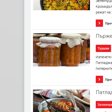
Зеленчуци
Кромидът 
режат на 
Про
Пърже
Туршии
Изпечете 
Патладжан
пиперките
Про
Патла
Зеленчук