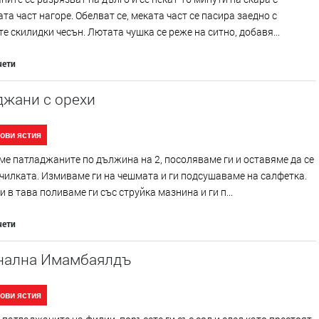
та част нагоре. Обелват се, меката част се пасира заедно с
е скилидки чесън. Лютата чушка се реже на ситно, добавя...
чети
джани с орехи
ови ястия
е патладжаните по дължина на 2, посоляваме ги и оставяме да се
чилката. Измиваме ги на чешмата и ги подсушаваме на салфетка.
и в тава поливаме ги със струйка мазнина и ги п...
чети
нална Имамбаялдъ
ови ястия