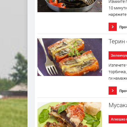
Измийте п
10 минути
нарежете 
Про
Терин 
Зеленчук
Изпечете 
торбичка,
ги намаже
Про
Мусак
Агнешко 