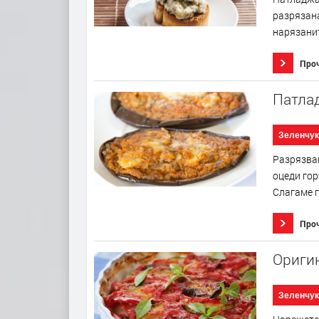
разрязана
нарязанит
Про
Патла
Зеленчук
Разрязвам
оцеди гор
Слагаме г
Про
Ориги
Зеленчук