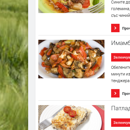
Сините до
големина,
със чинийк
Про
Имамб
Зеленчук
Обелените
минути из
тенджера 
Про
Патла
Зеленчук