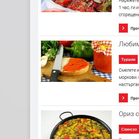
Нарежете 
1 час, ги
сгорещена
Про
Любим
Туршии
Смелете и
моркови. 
настърган
Про
Ориз с
Свинско