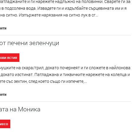
атладжаните и ги нарежете надлъжно на половинки. Сварете ги за
 в подсолена вода. Извадете ги и издълбайте сърцевината им и я
на ситно. Изпържете нарязания на ситно лук в сг...
чети
от печени зеленчуци
ови ястия
чушките на скара/грил, докато почернеят и ги сложете в найлонова
 докато изстинат. Патладжана и тиквичките нарежете на колелца и
те със зехтин, след което също ги изпечете,...
чети
ата на Моника
месо