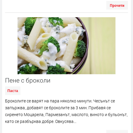
Прочети
Пене с броколи
Паста
Броколите се варят на пара няколко минути. Чесънът се
запържва, добавят се броколите за 3 мин. Прибавя се
сиренето Моцарела, Пармезанът, маслото, виното и бульонът,
като се разбърква добре. Овкусява...