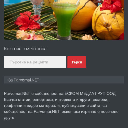
преди 1 година
ПРЕДЛАГА
Първи поход "По стъпките на Ангел
Войвода"
Коктейл с ментовка
преди 1 година
Търси
ПРЕДЛАГА
Монтажник на малки детайли за
медицинската индустрия
За Parvomai.NET
Parvomai.NET е собственост на ЕСКОМ МЕДИА ГРУП ООД.
преди 1 година
Всички статии, репортажи, интервюта и други текстови,
графични и видео материали, публикувани в сайта, са
ПРЕДЛАГА
Уроци по Математика
собственост на Parvomai.NET, освен ако изрично е посочено
друго.