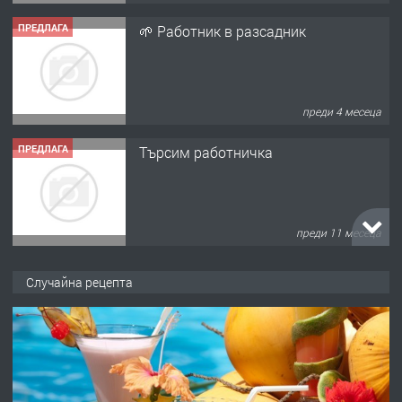
ПРЕДЛАГА
🌱 Работник в разсадник
преди 4 месеца
ПРЕДЛАГА
Търсим работничка
преди 11 месеца
ПРЕДЛАГА
Продава употребявани чисти и
Случайна рецепта
запазени матраци за спални.
преди 1 година
ПРЕДЛАГА
Работа за общи работници