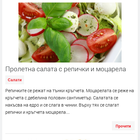
Пролетна салата с репички и моцарела
Салати
Репичките се режат на тънки кръгчета. Моцарелата се реже на
кръгчета с дебелина половин сантиметър. Салатата се
накъсва на едро и се слага в чинии. Върху тях се слагат
репички и кръгчета моцарела....
Прочети