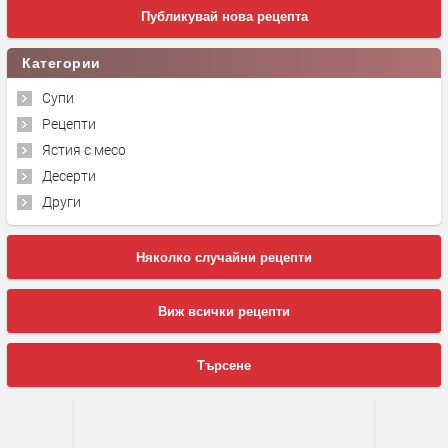
Публикувай нова рецепта
Категории
Супи
Рецепти
Ястия с месо
Десерти
Други
Няколко случайни рецепти
Виж всички рецепти
Търсене