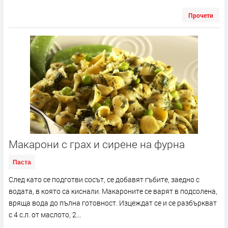
Прочети
Макарони с грах и сирене на фурна
Паста
След като се подготви сосът, се добавят гъбите, заедно с
водата, в която са киснали. Макароните се варят в подсолена,
вряща вода до пълна готовност. Изцеждат се и се разбъркват
с 4 с.л. от маслото, 2...