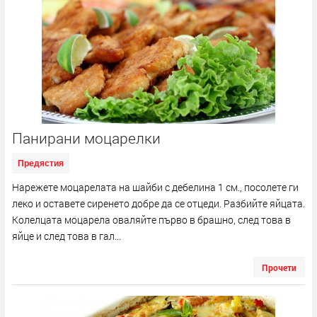
Панирани моцарелки
Предястия
Нарежете моцарелата на шайби с дебелина 1 см., посолете ги
леко и оставете сиренето добре да се отцеди. Разбийте яйцата.
Колелцата моцарела оваляйте първо в брашно, след това в
яйце и след това в гал...
Прочети