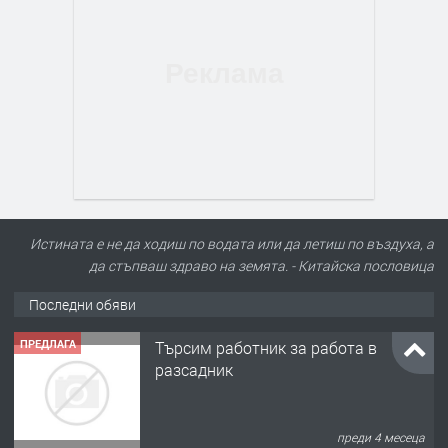
Истината е не да ходиш по водата или да летиш по въздуха, а
да стъпваш здраво на земята. - Китайскa пословицa
Последни обяви
ПРЕДЛАГА
Търсим работник за работа в
разсадник
преди 4 месеца