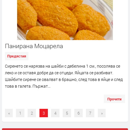
Панирана Моцарела
Предястия
Сиренето се нарязва на шайби с дебелина 1 см., посолява се
леко и се оставя добре да се отцеди. Яйцата се разбиват.
Шайбите сирене се овалват в брашно, след това в яйце и след
това в галета. Пържат...
Прочети
«
1
2
3
4
5
6
7
»