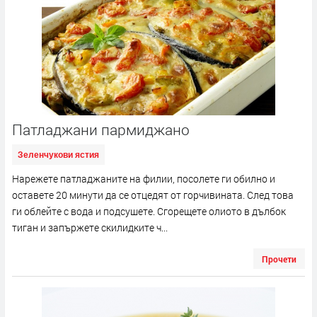
Патладжани пармиджано
Зеленчукови ястия
Нарежете патладжаните на филии, посолете ги обилно и
оставете 20 минути да се отцедят от горчивината. След това
ги облейте с вода и подсушете. Сгорещете олиото в дълбок
тиган и запържете скилидките ч...
Прочети