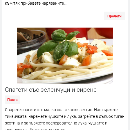
към тях прибавете нарязаните...
Прочети
Спагети със зеленчуци и сирене
Паста
Сварете спагетите с малко сол и капки зехтин. Настържете
тиквичката, нарежете чушките и лука. Загрейте в дълбок тиган
зехтина и запържете последователно лука, чушките и
тиквичката. Щом омекнат сипет...