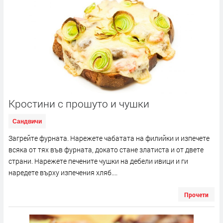
Кростини с прошуто и чушки
Сандвичи
Загрейте фурната. Нарежете чабатата на филийки и изпечете
всяка от тях във фурната, докато стане златиста и от двете
страни. Нарежете печените чушки на дебели ивици и ги
наредете върху изпечения хляб....
Прочети