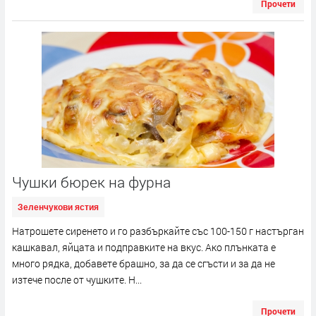
Прочети
Чушки бюрек на фурна
Зеленчукови ястия
Натрошете сиренето и го разбъркайте със 100-150 г настърган
кашкавал, яйцата и подправките на вкус. Ако плънката е
много рядка, добавете брашно, за да се сгъсти и за да не
изтече после от чушките. Н...
Прочети