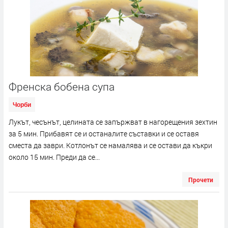
Френска бобена супа
Чорби
Лукът, чесънът, целината се запържват в нагорещения зехтин
за 5 мин. Прибавят се и останалите съставки и се оставя
сместа да заври. Котлонът се намалява и се остави да къкри
около 15 мин. Преди да се...
Прочети