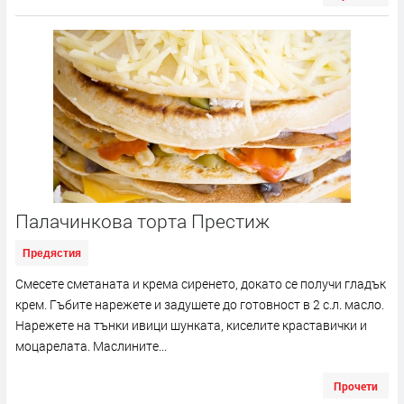
Палачинкова торта Престиж
Предястия
Смесете сметаната и крема сиренето, докато се получи гладък
крем. Гъбите нарежете и задушете до готовност в 2 с.л. масло.
Нарежете на тънки ивици шунката, киселите краставички и
моцарелата. Маслините...
Прочети