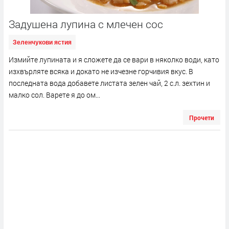
Задушена лупина с млечен сос
Зеленчукови ястия
Измийте лупината и я сложете да се вари в няколко води, като
изхвърляте всяка и докато не изчезне горчивия вкус. В
последната вода добавете листата зелен чай, 2 с.л. зехтин и
малко сол. Варете я до ом...
Прочети