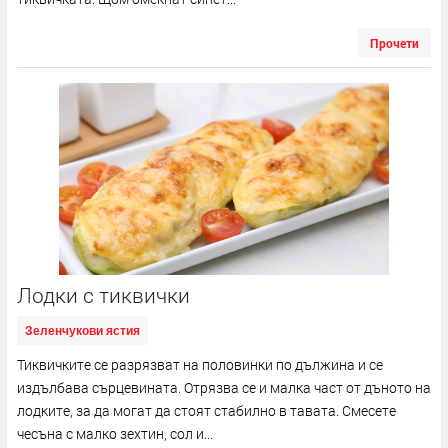
Прочети
Лодки с тиквички
Зеленчукови ястия
Тиквичките се разрязват на половинки по дължина и се
издълбава сърцевината. Отрязва се и малка част от дъното на
лодките, за да могат да стоят стабилно в тавата. Смесете
чесъна с малко зехтин, сол и...