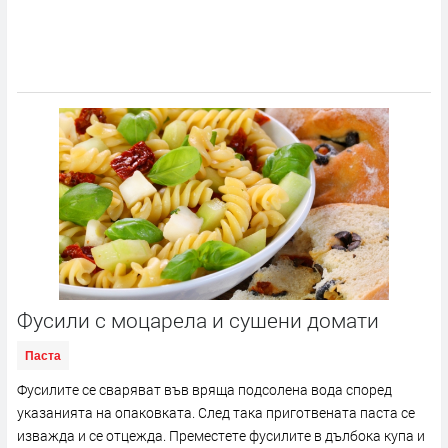
Фусили с моцарела и сушени домати
Паста
Фусилите се сваряват във вряща подсолена вода според
указанията на опаковката. След така приготвената паста се
изважда и се отцежда. Преместете фусилите в дълбока купа и