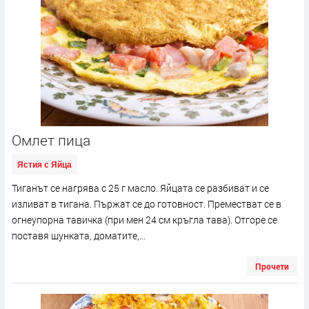
Омлет пица
Ястия с Яйца
Тиганът се нагрява с 25 г масло. Яйцата се разбиват и се
изливат в тигана. Пържат се до готовност. Преместват се в
огнеупорна тавичка (при мен 24 см кръгла тава). Отгоре се
поставя шунката, доматите,...
Прочети