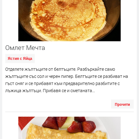
Омлет Мечта
Ястия с Яйца
Отделете жълтъците от белтъците. Разбъркайте само
жълтъците със сол и черен пипер. Белтъците се разбиват на
гъст сняг и се прибавят към предварително разбитите с
лъжица жълтъци. Прибавя се и сметаната...
Прочети