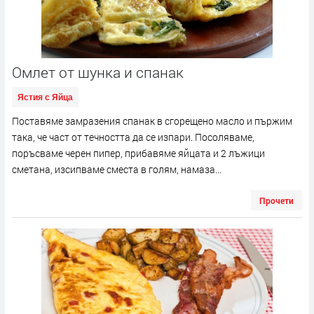
Омлет от шунка и спанак
Ястия с Яйца
Поставяме замразения спанак в сгорещено масло и пържим
така, че част от течността да се изпари. Посоляваме,
поръсваме черен пипер, прибавяме яйцата и 2 лъжици
сметана, изсипваме сместа в голям, намаза...
Прочети