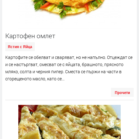
Картофен омлет
Ястия с Яйца
Картофите се обелват и сваряват, но не напълно. Отцеждат се
и се настъргват, смесват се с яйцата, брашното, прясното
мляко, солта и черния пипер. Сместа се пържи на части в
сгорещеното масло, като се...
Прочети