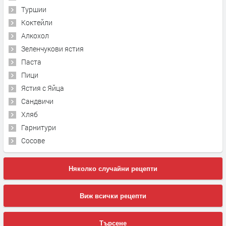
Туршии
Коктейли
Алкохол
Зеленчукови ястия
Паста
Пици
Ястия с Яйца
Сандвичи
Хляб
Гарнитури
Сосове
Няколко случайни рецепти
Виж всички рецепти
Търсене