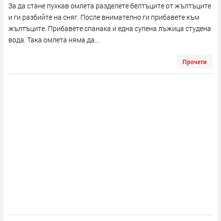
За да стане пухкав омлета разделете белтъците от жълтъците
и ги разбийте на сняг. После внимателно ги прибавете към
жълтъците. Прибавете спанака и една супена лъжица студена
вода. Така омлета няма да...
Прочети