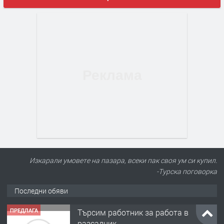
Изкарали умовете на пазара, всеки пак своя ум си купил.
-Турска поговорка
Последни обяви
ПРЕДЛАГА
Търсим работник за работа в
разсадник