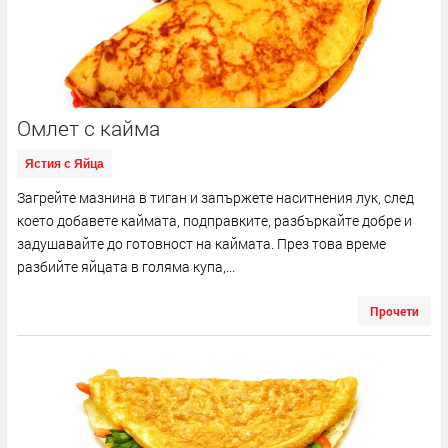
Омлет с кайма
Ястия с Яйца
Загрейте мазнина в тиган и запържете наситнения лук, след
което добавете каймата, подправките, разбъркайте добре и
задушавайте до готовност на каймата. През това време
разбийте яйцата в голяма купа,...
Прочети