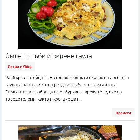
Омлет с гъби и сирене гауда
Ястия с Яйца
Разбъркайте яйцата. Натрошете бялото сирене на дребно, а
гаудата настържете на ренде и прибавете към яйцата.
Гъбките е най-добре да са от буркан. Нарежете ги, ако са
твърде големи, както и кренвирша н...
Прочети