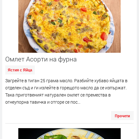
Омлет Асорти на фурна
Ястия с Яйца
Загрейте в тиган 25 грама масло. Разбийте хубаво яйцата в
отделен съд и ги излейте в горещото масло да се изпържат.
Така приготвеният натурален омлет се премества в
огнеупорна тавичка и отгоре се пос...
Прочети