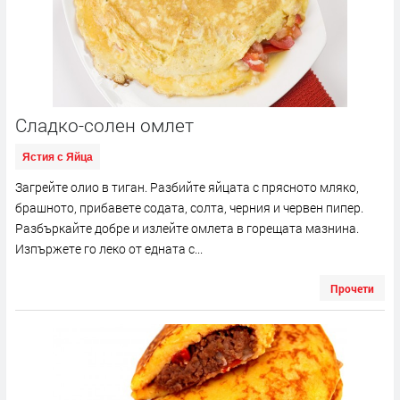
Сладко-солен омлет
Ястия с Яйца
Загрейте олио в тиган. Разбийте яйцата с прясното мляко,
брашното, прибавете содата, солта, черния и червен пипер.
Разбъркайте добре и излейте омлета в горещата мазнина.
Изпържете го леко от едната с...
Прочети