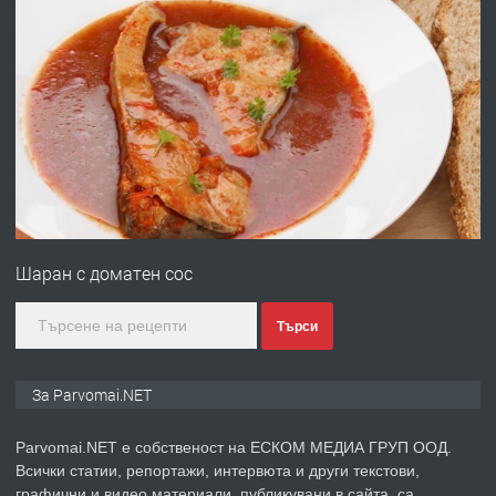
преди 1 година
ПРЕДЛАГА
Работа за общи работници
преди 1 година
ПРЕДЛАГА
Първи поход "По стъпките на Ангел
Войвода"
Шаран с доматен сос
преди 1 година
Търси
ПРЕДЛАГА
Монтажник на малки детайли за
За Parvomai.NET
медицинската индустрия
Parvomai.NET е собственост на ЕСКОМ МЕДИА ГРУП ООД.
Всички статии, репортажи, интервюта и други текстови,
преди 1 година
графични и видео материали, публикувани в сайта, са