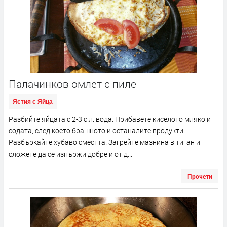
Палачинков омлет с пиле
Ястия с Яйца
Разбийте яйцата с 2-3 с.л. вода. Прибавете киселото мляко и
содата, след което брашното и останалите продукти.
Разбъркайте хубаво сместта. Загрейте мазнина в тиган и
сложете да се изпържи добре и от д...
Прочети