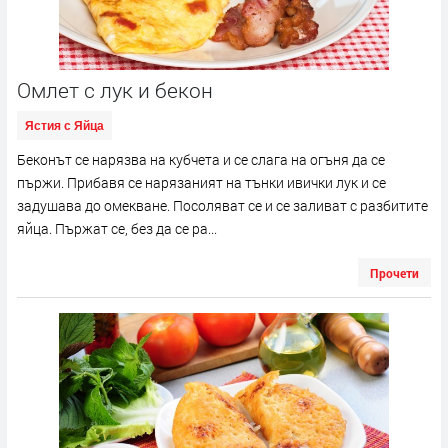
Омлет с лук и бекон
Ястия с Яйца
Беконът се нарязва на кубчета и се слага на огъня да се
пържи. Прибавя се нарязаният на тънки ивички лук и се
задушава до омекване. Посоляват се и се заливат с разбитите
яйца. Пържат се, без да се ра...
Прочети