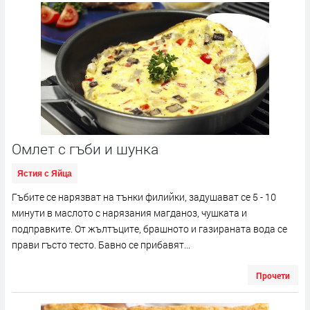
Омлет с гъби и шунка
Ястия с Яйца
Гъбите се нарязват на тънки филийки, задушават се 5 - 10
минути в маслото с нарязания магданоз, чушката и
подправките. От жълтъците, брашното и газираната вода се
прави гъсто тесто. Бавно се прибавят...
Прочети