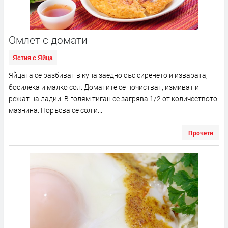
Омлет с домати
Ястия с Яйца
Яйцата се разбиват в купа заедно със сиренето и изварата,
босилека и малко сол. Доматите се почистват, измиват и
режат на ладии. В голям тиган се загрява 1/2 от количеството
мазнина. Поръсва се сол и...
Прочети