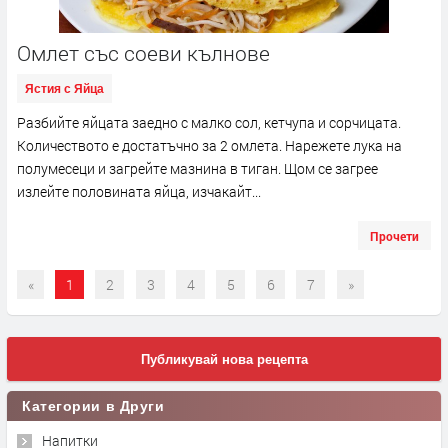
Омлет със соеви кълнове
Ястия с Яйца
Разбийте яйцата заедно с малко сол, кетчупа и сорчицата.
Количеството е достатъчно за 2 омлета. Нарежете лука на
полумесеци и загрейте мазнина в тиган. Щом се загрее
излейте половината яйца, изчакайт...
Прочети
«
1
2
3
4
5
6
7
»
Публикувай нова рецепта
Категории в Други
Напитки