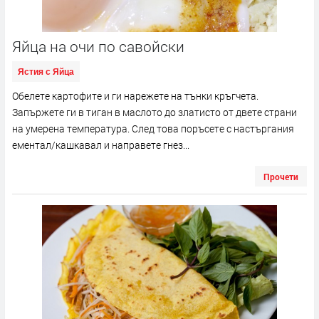
Яйца на очи по савойски
Ястия с Яйца
Обелете картофите и ги нарежете на тънки кръгчета.
Запържете ги в тиган в маслото до златисто от двете страни
на умерена температура. След това поръсете с настъргания
ементал/кашкавал и направете гнез...
Прочети