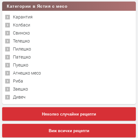
Категории в Ястия с месо
Карантия
Колбаси
Свинско
Телешко
Пилешко
Патешко
Пуешко
Агнешко месо
Риба
Заешко
Дивеч
Няколко случайни рецепти
Виж всички рецепти