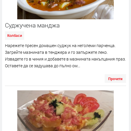
Суджучена манджа
Колбаси
Нарежете пресен домашен суджук на неголеми парченца.
Загрейте мазнината в тенджера и го запържете леко.
Извадете го в чиния и добавете в мазнината накълцания праз.
Оставете да се задушава до пълно ом...
Прочети