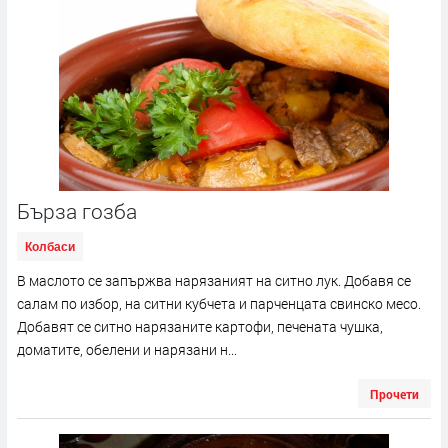
Бърза гозба
Колбаси
В маслото се запържва нарязаният на ситно лук. Добавя се
салам по избор, на ситни кубчета и парченцата свинско месо.
Добавят се ситно нарязаните картофи, печената чушка,
доматите, обелени и нарязани н...
Прочети