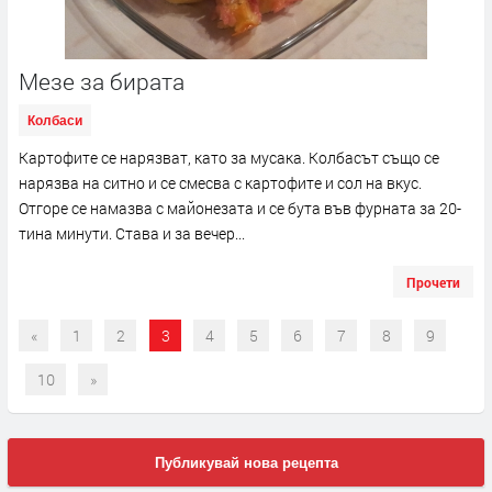
Мезе за бирата
Колбаси
Картофите се нарязват, като за мусака. Колбасът също се
нарязва на ситно и се смесва с картофите и сол на вкус.
Отгоре се намазва с майонезата и се бута във фурната за 20-
тина минути. Става и за вечер...
Прочети
«
1
2
3
4
5
6
7
8
9
10
»
Публикувай нова рецепта