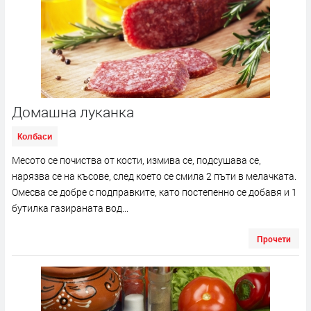
Домашна луканка
Колбаси
Месото се почиства от кости, измива се, подсушава се,
нарязва се на късове, след което се смила 2 пъти в мелачката.
Омесва се добре с подправките, като постепенно се добавя и 1
бутилка газираната вод...
Прочети