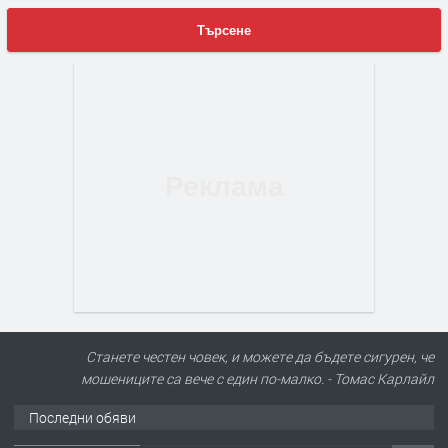
Търсене
Станете честен човек, и можете да бъдете сигурен, че
мошениците са вече с един по-малко. - Томас Карлайл
Последни обяви