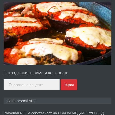
преди 1 година
ПРЕДЛАГА
Първи поход "По стъпките на Ангел
Войвода"
преди 1 година
ПРЕДЛАГА
Монтажник на малки детайли за
медицинската индустрия
Патладжани с кайма и кашкавал
преди 1 година
Търси
ПРЕДЛАГА
Уроци по Математика
За Parvomai.NET
Parvomai.NET е собственост на ЕСКОМ МЕДИА ГРУП ООД.