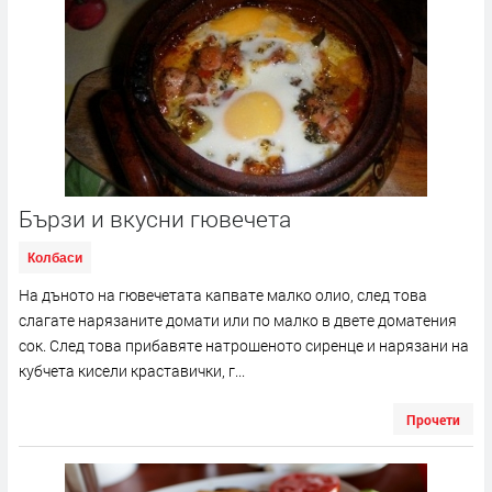
Бързи и вкусни гювечета
Колбаси
На дъното на гювечетата капвате малко олио, след това
слагате нарязаните домати или по малко в двете доматения
сок. След това прибавяте натрошеното сиренце и нарязани на
кубчета кисели краставички, г...
Прочети