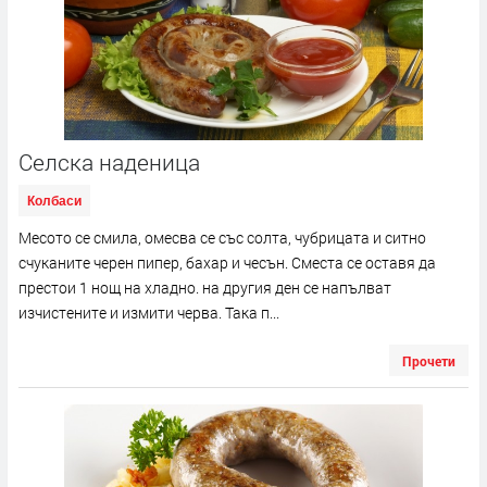
Селска наденица
Колбаси
Месото се смила, омесва се със солта, чубрицата и ситно
счуканите черен пипер, бахар и чесън. Сместа се оставя да
престои 1 нощ на хладно. на другия ден се напълват
изчистените и измити черва. Така п...
Прочети