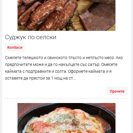
Суджук по селски
Колбаси
Смелете телешкото и свинското тлъсто и нетлъсто месо. Ако
предпочитате може и да го накълцате със сатър. Омесете
каймата с подправките и солта. Оформете каймата и я
оставете да престои за 1 нощ на ст...
Прочети