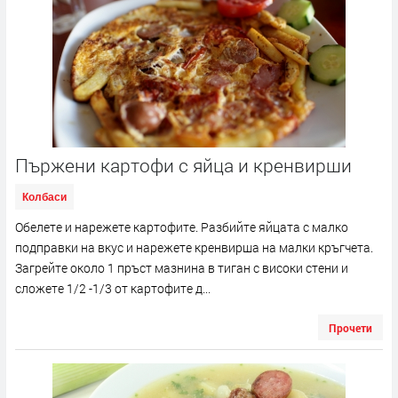
Пържени картофи с яйца и кренвирши
Колбаси
Обелете и нарежете картофите. Разбийте яйцата с малко
подправки на вкус и нарежете кренвирша на малки кръгчета.
Загрейте около 1 пръст мазнина в тиган с високи стени и
сложете 1/2 -1/3 от картофите д...
Прочети