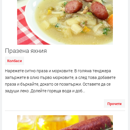
Празена яхния
Колбаси
Нарежете ситно праза и морковите. В голяма тенджера
запържете в олио първо морковите, а след това добавете
праза и бъркайте, докато се позапържи. Оставете да се
задуши леко. Долейте гореща вода и доб...
Прочети