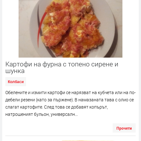
Картофи на фурна с топено сирене и
шунка
Колбаси
Обелените и измити картофи се нарязват на кубчета или на по-
дебели резени (като за пържене). В намазаната тава с олио се
слагат картофите. След това се добавят копърът,
натрошеният бульон, универсалн...
Прочети