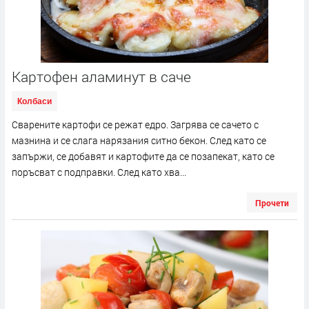
Картофен аламинут в саче
Колбаси
Сварените картофи се режат едро. Загрява се сачето с
мазнина и се слага нарязания ситно бекон. След като се
запържи, се добавят и картофите да се позапекат, като се
поръсват с подправки. След като хва...
Прочети