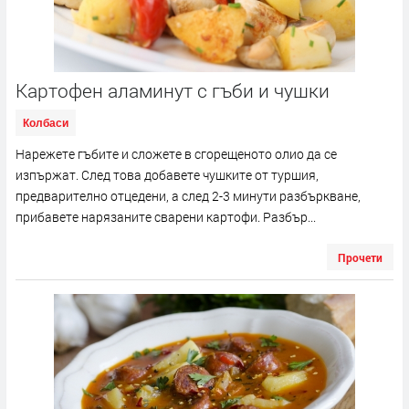
Картофен аламинут с гъби и чушки
Колбаси
Нарежете гъбите и сложете в сгорещеното олио да се
изпържат. След това добавете чушките от туршия,
предварително отцедени, а след 2-3 минути разбъркване,
прибавете нарязаните сварени картофи. Разбър...
Прочети