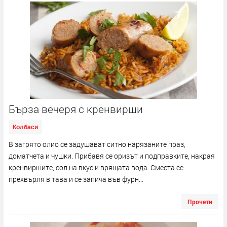
Бърза вечеря с кренвирши
Колбаси
В загрято олио се задушават ситно нарязаните праз,
доматчета и чушки. Прибавя се оризът и подправките, накрая
кренвиршите, сол на вкус и врящата вода. Сместа се
прехвърля в тава и се запича във фурн...
Прочети