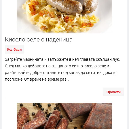
Кисело зеле с наденица
Колбаси
Загрейте мазнината и запържете в нея главата скълцан лук.
След малко добавете накълцаното ситно кисело зеле и
разбъркайте добре. оставете под капак да се готви, докато
поспихне. От време на време раз...
Прочети