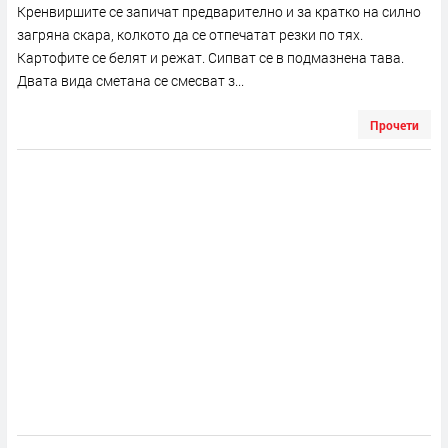
Кренвиршите се запичат предварително и за кратко на силно
загряна скара, колкото да се отпечатат резки по тях.
Картофите се белят и режат. Сипват се в подмазнена тава.
Двата вида сметана се смесват з...
Прочети