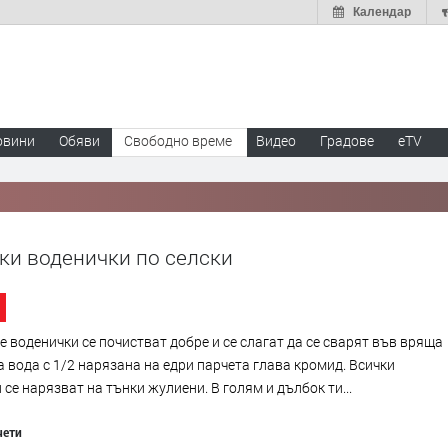
Календар
овини
Обяви
Свободно време
Видео
Градове
eTV
ки воденички по селски
 воденички се почистват добре и се слагат да се сварят във вряща
 вода с 1/2 нарязана на едри парчета глава кромид. Всички
 се нарязват на тънки жулиени. В голям и дълбок ти...
чети