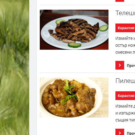
Телешк
Карантия
Измийте и
остър нож
смесени л
Про
Пилеш
Карантия
Измийте д
и изпърже
същия тиг
Про