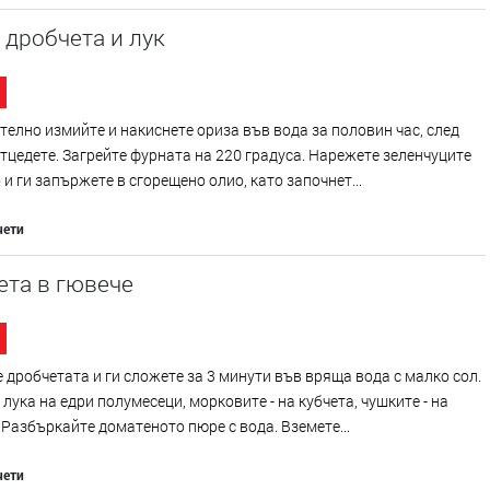
 дробчета и лук
елно измийте и накиснете ориза във вода за половин час, след
отцедете. Загрейте фурната на 220 градуса. Нарежете зеленчуците
 и ги запържете в сгорещено олио, като започнет...
чети
ета в гювече
 дробчетата и ги сложете за 3 минути във вряща вода с малко сол.
лука на едри полумесеци, морковите - на кубчета, чушките - на
 Разбъркайте доматеното пюре с вода. Вземете...
чети