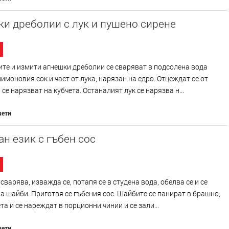
и дреболии с лук и пушено сирене
те и измити агнешки дреболии се сваряват в подсолена вода
лимоновия сок и част от лука, нарязан на едро. Отцеждат се от
 се нарязват на кубчета. Останалият лук се нарязва н...
чети
н език с гъбен сос
 сварява, изважда се, потапя се в студена вода, обелва се и се
а шайби. Приготвя се гъбения сос. Шайбите се панират в брашно,
ета и се нареждат в порционни чинии и се зали...
чети