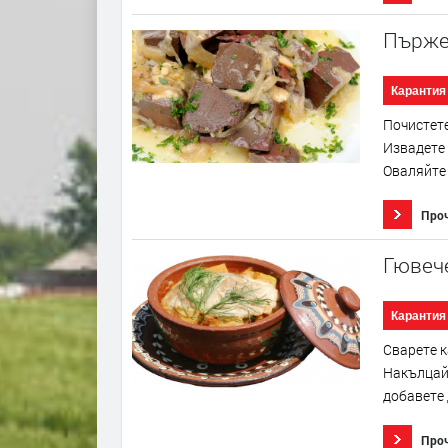
Пърже
Карантия
Почистете
Извадете 
Оваляйте 
Про
Гювече
Карантия
Сварете к
Накълцайт
добавете 
Про