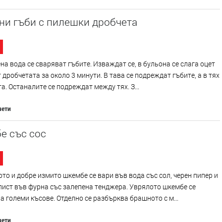
ни гъби с пилешки дробчета
на вода се сваряват гъбите. Изваждат се, в бульона се слага оцет
т дробчетата за около 3 минути. В тава се подреждат гъбите, а в тях
а. Останалите се подреждат между тях. З...
чети
е със сос
то и добре измито шкембе се вари във вода със сол, черен пипер и
ист във фурна със залепена тенджера. Уврялото шкембе се
а големи късове. Отделно се разбърква брашното с м...
чети