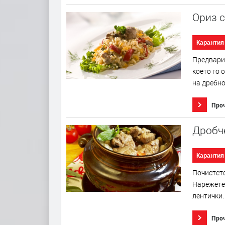
Ориз с
Карантия
Предварит
което го 
на дребно
Про
Дробч
Карантия
Почистете
Нарежете 
лентички.
Про