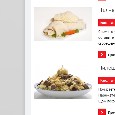
Пълне
Карантия
Сложете в
оставите 
сгорещено
Про
Пилеш
Карантия
Почистете
Нарежете 
Щом леко 
Про