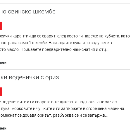
но свинско шкембе
сички карантии да се сварят, след което ги нареже на кубчета, като
настрана само 1 шкембе. Накълцайте лука и го задушете в
то масло. Прибавете предварително накиснатия и отц...
чети
ки воденички с ориз
 воденичките и ги сварете в тенджерата под налягане за час.
лука, морковите и чушките и ги запържете в сгорещена мазнина.
омекнат се добавя оризът, разбърква се и се запържв...
чети