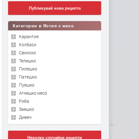
Публикувай нова рецепта
Категории в Ястия с месо
Карантия
Колбаси
Свинско
Телешко
Пилешко
Патешко
Пуешко
Агнешко месо
Риба
Заешко
Дивеч
Няколко случайни рецепти