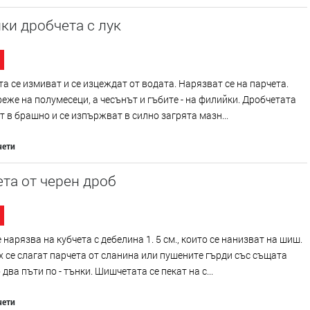
ки дробчета с лук
а се измиват и се изцеждат от водата. Нарязват се на парчета.
реже на полумесеци, а чесънът и гъбите - на филийки. Дробчетата
т в брашно и се изпържват в силно загрята мазн...
чети
та от черен дроб
 нарязва на кубчета с дебелина 1. 5 см., които се нанизват на шиш.
 се слагат парчета от сланина или пушените гърди със същата
 два пъти по - тънки. Шишчетата се пекат на с...
чети