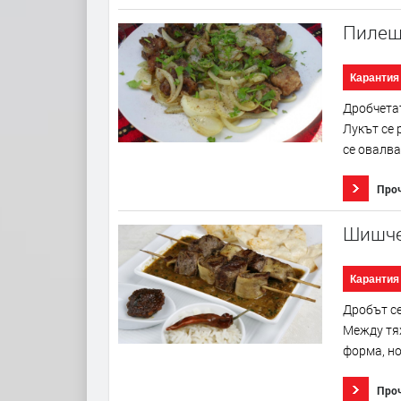
Пилеш
Карантия
Дробчетат
Лукът се 
се овалва
Про
Шишче
Карантия
Дробът се
Между тях
форма, но
Про