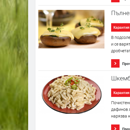
Пълне
Карантия
В подсоле
и се варя
дробчетат
Про
Шкемб
Карантия
Почистено
дафинов л
нарязва н
Про