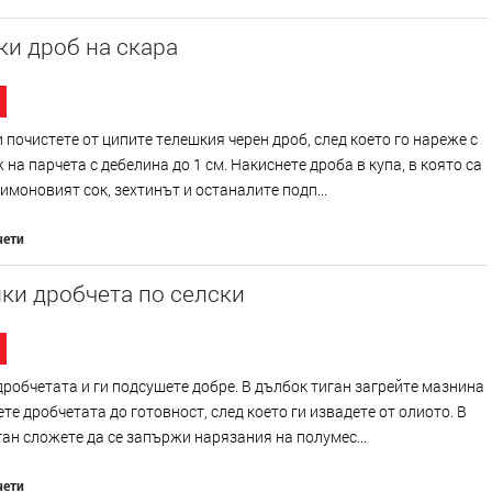
и дроб на скара
 почистете от ципите телешкия черен дроб, след което го нареже с
 на парчета с дебелина до 1 см. Накиснете дроба в купа, в която са
имоновият сок, зехтинът и останалите подп...
чети
ки дробчета по селски
робчетата и ги подсушете добре. В дълбок тиган загрейте мазнина
те дробчетата до готовност, след което ги извадете от олиото. В
ан сложете да се запържи нарязания на полумес...
чети