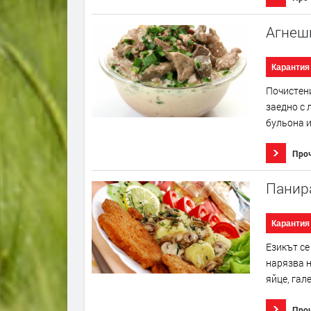
Aгнешк
Карантия
Почистени
заедно с 
бульона и
Про
Панира
Карантия
Езикът се
нарязва н
яйце, гал
Про