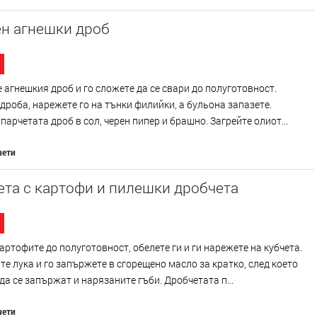
н агнешки дроб
 агнешкия дроб и го сложете да се свари до полуготовност.
дроба, нарежете го на тънки филийки, а бульона запазете.
парчетата дроб в сол, черен пипер и брашно. Загрейте олиот...
чети
та с картофи и пилешки дробчета
артофите до полуготовност, обелете ги и ги нарежете на кубчета.
е лука и го запържете в сгорещено масло за кратко, след което
да се запържат и нарязаните гъби. Дробчетата п...
чети