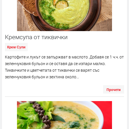
Кремсупа от тиквички
Крем Супи
Картофите и лукът се запържват в маслото. Добавя се 1 ч.ч. от
зеленчуковия бульон и се оставя да се изпари малко.
Тиквичките и цветчетата от тиквички се варят със
зеленчуковия бульон и зехтина около...
Прочети