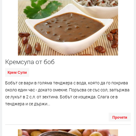
Кремсупа от боб
Крем Супи
Бобът се вари в голяма тенджера с вода, която да го покрива
около един час - докато омекне. Поръсва се със сол, запържва
се лукът в 2 с.л. от зехтина. Бобът се изцежда. Слага се в
тенджера и се държи...
Прочети