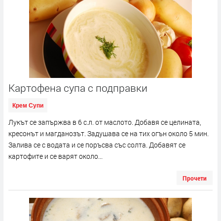
Картофена супа с подправки
Крем Супи
Лукът се запържва в 6 с.л. от маслото. Добавя се целината,
кресонът и магданозът. Задушава се на тих огън около 5 мин.
Залива се с водата и се поръсва със солта. Добавят се
картофите и се варят около...
Прочети