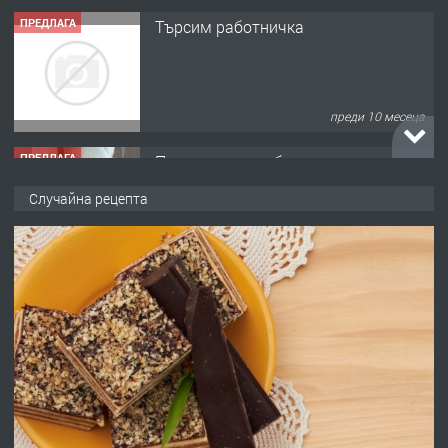
преди 10 месеца
ПРЕДЛАГА
Продава употребявани чисти и
запазени матраци за спални.
преди 1 година
ПРЕДЛАГА
Работа за общи работници
Случайна рецепта
преди 1 година
ПРЕДЛАГА
Първи поход "По стъпките на Ангел
Войвода"
преди 1 година