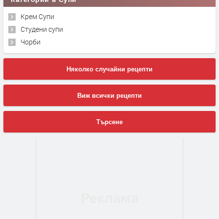
Крем Супи
Студени супи
Чорби
Няколко случайни рецепти
Виж всички рецепти
Търсене