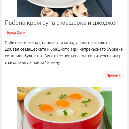
Гъбена крем супа с мащерка и джоджен
Крем Супи
Гъбите се измиват, нарязват и се задушават в маслото.
Добавя се мащерката и брашното. При непрекъснато бъркане
се налива бульонът. Супата се поръсва със сол и черен пипер
и се оставя да поври 15 мину...
Прочети