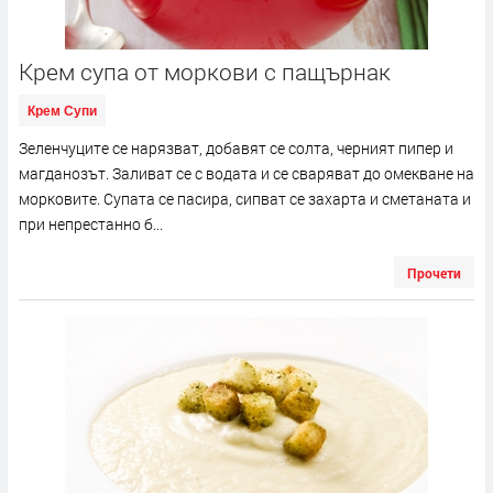
Крем супа от моркови с пащърнак
Крем Супи
Зеленчуците се нарязват, добавят се солта, черният пипер и
магданозът. Заливат се с водата и се сваряват до омекване на
морковите. Супата се пасира, сипват се захарта и сметаната и
при непрестанно б...
Прочети