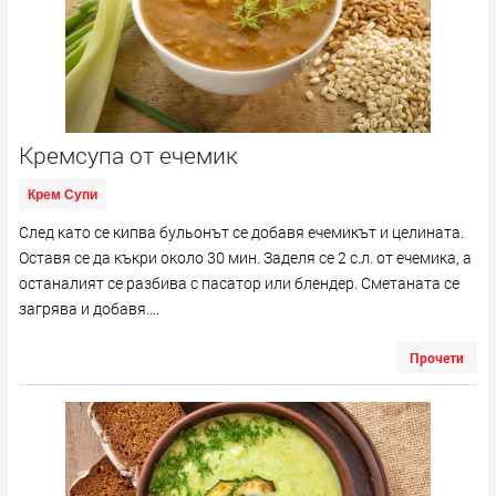
Кремсупа от ечемик
Крем Супи
След като се кипва бульонът се добавя ечемикът и целината.
Оставя се да къкри около 30 мин. Заделя се 2 с.л. от ечемика, а
останалият се разбива с пасатор или блендер. Сметаната се
загрява и добавя....
Прочети