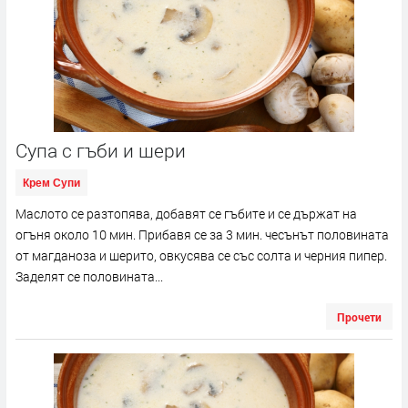
Супа с гъби и шери
Крем Супи
Маслото се разтопява, добавят се гъбите и се държат на
огъня около 10 мин. Прибавя се за 3 мин. чесънът половината
от магданоза и шерито, овкусява се със солта и черния пипер.
Заделят се половината...
Прочети