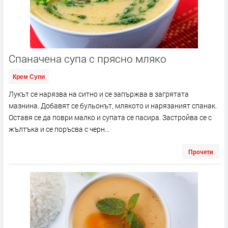
Спаначена супа с прясно мляко
Крем Супи
Лукът се нарязва на ситно и се запържва в загрятата
мазнина. Добавят се бульонът, млякото и нарязаният спанак.
Оставя се да поври малко и супата се пасира. Застройва се с
жълтъка и се поръсва с черн...
Прочети