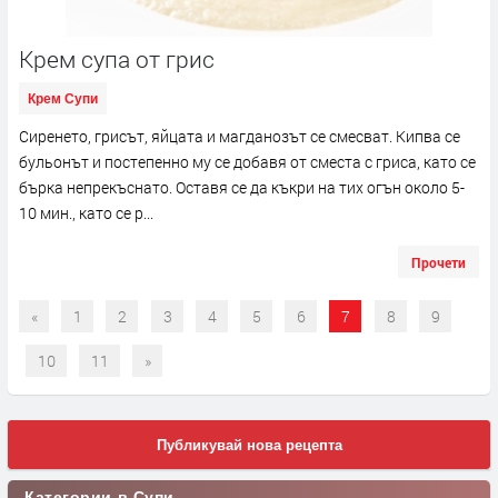
Крем супа от грис
Крем Супи
Сиренето, грисът, яйцата и магданозът се смесват. Кипва се
бульонът и постепенно му се добавя от сместа с гриса, като се
бърка непрекъснато. Оставя се да къкри на тих огън около 5-
10 мин., като се р...
Прочети
«
1
2
3
4
5
6
7
8
9
10
11
»
Публикувай нова рецепта
Категории в Супи