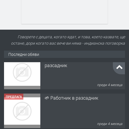
Говорете с децата, когато ядат, и това, което казвате, ще
остане, дори когато вас вече ви няма - индианска поговорка
Последни обяви
ПРЕДЛАГА
🌱 Работник в разсадник
преди 4 месеца
ПРЕДЛАГА
Търсим работничка