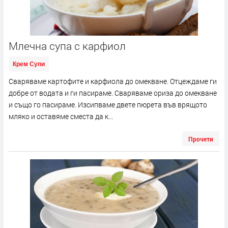
Млечна супа с карфиол
Крем Супи
Сваряваме картофите и карфиола до омекване. Отцеждаме ги
добре от водата и ги пасираме. Сваряваме ориза до омекване
и също го пасираме. Изсипваме двете пюрета във врящото
мляко и оставяме сместа да к...
Прочети