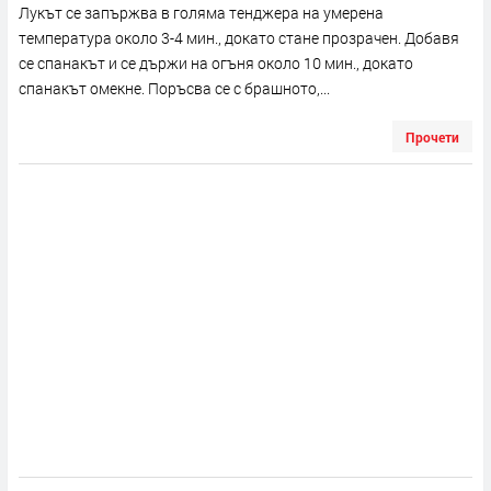
Лукът се запържва в голяма тенджера на умерена
температура около 3-4 мин., докато стане прозрачен. Добавя
се спанакът и се държи на огъня около 10 мин., докато
спанакът омекне. Поръсва се с брашното,...
Прочети