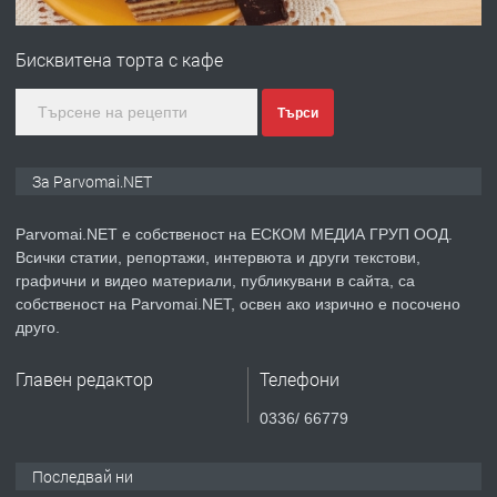
ПРЕДЛАГА
Монтажник на малки детайли за
медицинската индустрия
Бисквитена торта с кафе
преди 1 година
Търси
ПРЕДЛАГА
Уроци по Математика
За Parvomai.NET
Parvomai.NET е собственост на ЕСКОМ МЕДИА ГРУП ООД.
Всички статии, репортажи, интервюта и други текстови,
преди 1 година
графични и видео материали, публикувани в сайта, са
собственост на Parvomai.NET, освен ако изрично е посочено
ПРЕДЛАГА
Продавам апартамент - гр.
друго.
Първомай
Главен редактор
Телефони
преди 1 година
0336/ 66779
ТЪРСИ
Търсим работник
Последвай ни