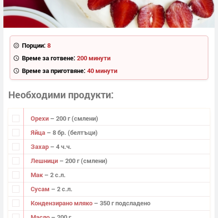
Порции:
8
Време за готвене:
200 минути
Време за приготвяне:
40 минути
Необходими продукти
Орехи
– 200 г (смлени)
Яйца
– 8 бр. (белтъци)
Захар
– 4 ч.ч.
Лешници
– 200 г (смлени)
Мак
– 2 с.л.
Сусам
– 2 с.л.
Кондензирано мляко
– 350 г подсладено
Масло
– 200 г