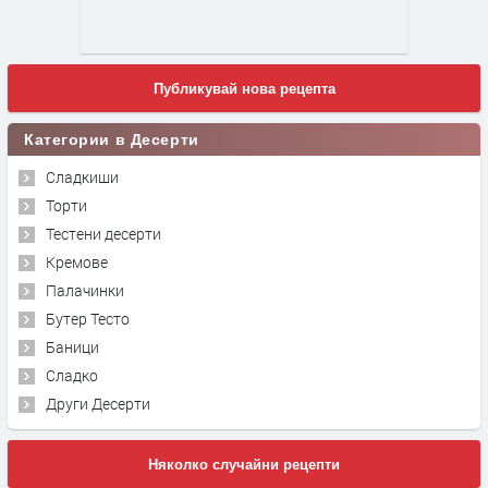
Публикувай нова рецепта
Категории в Десерти
Сладкиши
Торти
Тестени десерти
Кремове
Палачинки
Бутер Тесто
Баници
Сладко
Други Десерти
Няколко случайни рецепти