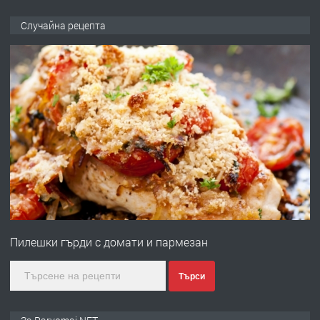
ПРЕДЛАГА
Продава употребявани чисти и
Случайна рецепта
запазени матраци за спални.
преди 1 година
ПРЕДЛАГА
Работа за общи работници
преди 1 година
ПРЕДЛАГА
Първи поход "По стъпките на Ангел
Войвода"
Пилешки гърди с домати и пармезан
преди 1 година
Търси
ПРЕДЛАГА
Монтажник на малки детайли за