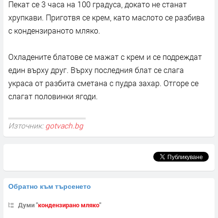
Пекат се 3 часа на 100 градуса, докато не станат
хрупкави. Приготвя се крем, като маслото се разбива
с кондензираното мляко.
Охладените блатове се мажат с крем и се подреждат
един върху друг. Върху последния блат се слага
украса от разбита сметана с пудра захар. Отгоре се
слагат половинки ягоди.
Източник:
gotvach.bg
Обратно към търсенето
Думи "
кондензирано мляко
"