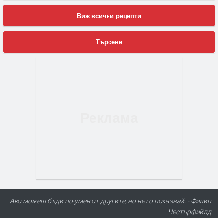
Виж всички рецепти
Търсене
Ако можеш бъди по-умен от другите, но не го показвай. - Филип
Честърфийлд