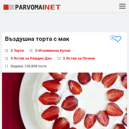
Въздушна торта с мак
0
В
Торти
В
Италианска Кухня
В
Ястия за Рожден Ден
В
Ястия за Печене
Видяна 126,808 пъти