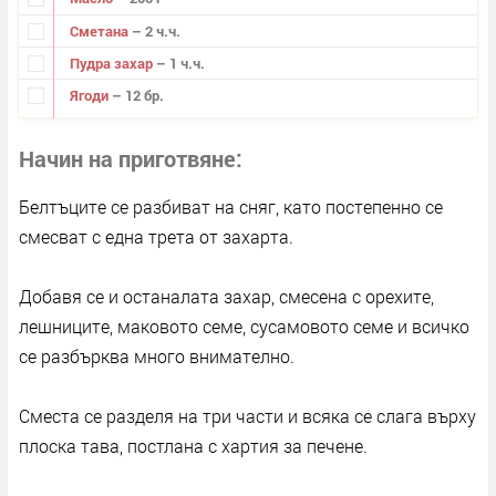
Сметана
– 2 ч.ч.
Пудра захар
– 1 ч.ч.
Ягоди
– 12 бр.
Начин на приготвяне
Белтъците се разбиват на сняг, като постепенно се
смесват с една трета от захарта.
Добавя се и останалата захар, смесена с орехите,
лешниците, маковото семе, сусамовото семе и всичко
се разбърква много внимателно.
Сместа се разделя на три части и всяка се слага върху
плоска тава, постлана с хартия за печене.