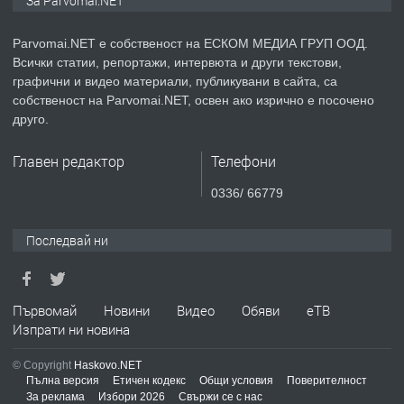
За Parvomai.NET
медицинската индустрия
Parvomai.NET е собственост на ЕСКОМ МЕДИА ГРУП ООД.
Всички статии, репортажи, интервюта и други текстови,
преди 1 година
графични и видео материали, публикувани в сайта, са
собственост на Parvomai.NET, освен ако изрично е посочено
ПРЕДЛАГА
Уроци по Математика
друго.
Главен редактор
Телефони
преди 1 година
0336/ 66779
ПРЕДЛАГА
Продавам апартамент - гр.
Последвай ни
Първомай
преди 1 година
Първомай
Новини
Видео
Обяви
еТВ
Изпрати ни новина
ТЪРСИ
Търсим работник
© Copyright
Haskovo.NET
Пълна версия
Етичен кодекс
Общи условия
Поверителност
За реклама
Избори 2026
Свържи се с нас