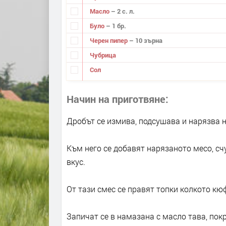
Масло
– 2 с. л.
Було
– 1 бр.
Черен пипер
– 10 зърна
Чубрица
Сол
Начин на приготвяне
Дробът се измива, подсушава и нарязва н
Към него се добавят нарязаното месо, сч
вкус.
От тази смес се правят топки колкото кю
Запичат се в намазана с масло тава, пок