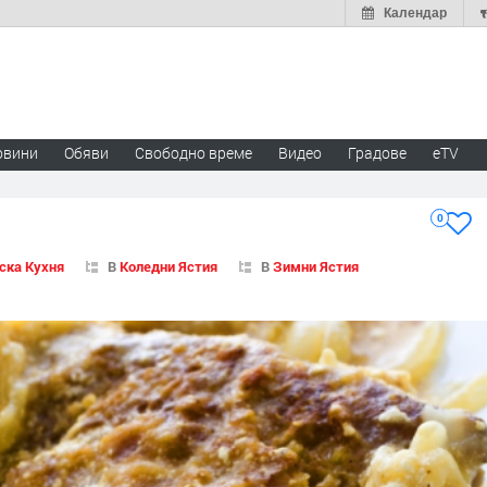
Календар
овини
Обяви
Свободно време
Видео
Градове
eTV
0
ска Кухня
В
Коледни Ястия
В
Зимни Ястия