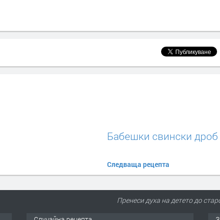
Бабешки свински дроб
Следваща рецепта
Пренеси духа на детето до старо
Случайна рецепта
З