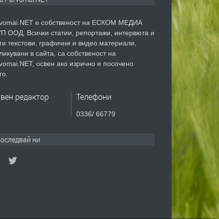
vomai.NET е собственост на ЕСКОМ МЕДИА
П ООД. Всички статии, репортажи, интервюта и
ги текстови, графични и видео материали,
ликувани в сайта, са собственост на
vomai.NET, освен ако изрично е посочено
го.
авен редактор
Телефони
0336/ 66779
оследвай ни