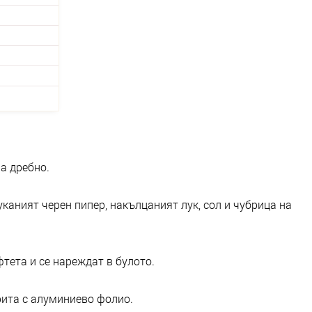
а дребно.
уканият черен пипер, накълцаният лук, сол и чубрица на
фтета и се нареждат в булото.
рита с алуминиево фолио.