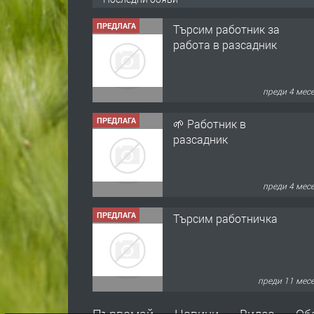
ПРЕДЛАГА
Търсим работник за
работа в разсадник
преди 4 мес
ПРЕДЛАГА
🌱 Работник в
разсадник
преди 4 мес
ПРЕДЛАГА
Търсим работничка
преди 11 мес
ПРЕДЛАГА
Продава употребявани
Първомай
Новини
Видео
Об