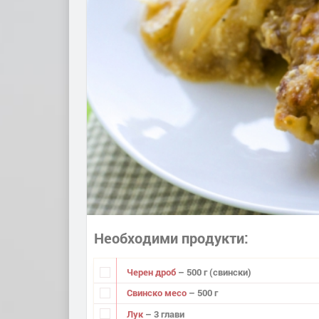
Необходими продукти
Черен дроб
– 500 г (свински)
Свинско месо
– 500 г
Лук
– 3 глави