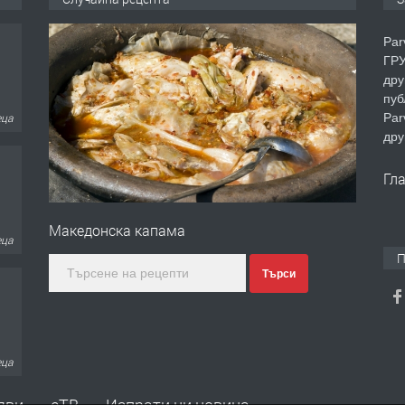
Par
ГРУ
дру
пуб
Par
еца
дру
Гл
Македонска капама
еца
П
Търси
еца
яви
еТВ
Изпрати ни новина