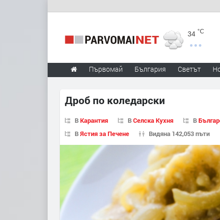
°C
34
Първомай
България
Светът
Н
Дроб по коледарски
В
Карантия
В
Селска Кухня
В
Българ
В
Ястия за Печене
Видяна 142,053 пъти