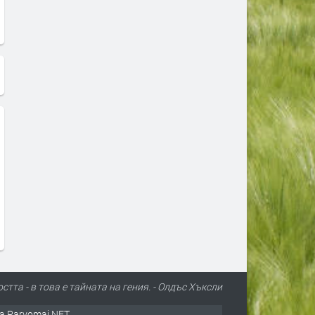
стта - в това е тайната на гения. - Олдъс Хъксли
а Parvomai.NET