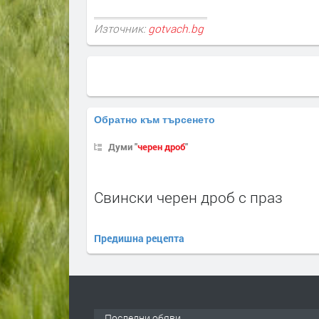
Източник:
gotvach.bg
Обратно към търсенето
Думи "
черен дроб
"
Свински черен дроб с праз
Предишна рецепта
Последни обяви