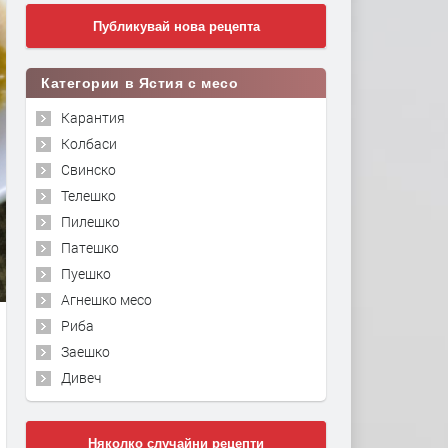
Публикувай нова рецепта
Категории в Ястия с месо
Карантия
Колбаси
Свинско
Телешко
Пилешко
Патешко
Пуешко
Агнешко месо
Риба
Заешко
Дивеч
Няколко случайни рецепти