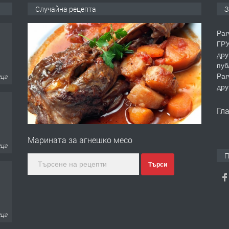
Случайна рецепта
З
Par
ГРУ
дру
пуб
Par
еца
дру
Гл
Марината за агнешко месо
еца
П
Търси
еца