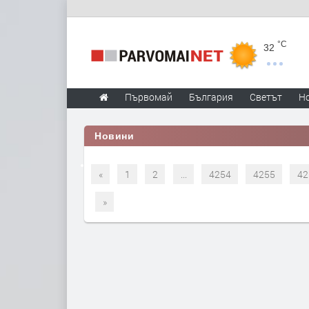
°C
32
Първомай
България
Светът
Н
Новини
«
1
2
...
4254
4255
42
»