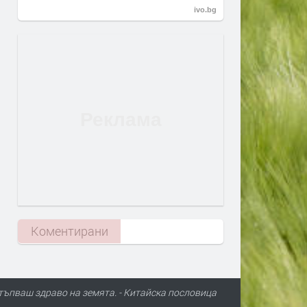
ivo.bg
Коментирани
стъпваш здраво на земята. - Китайскa пословицa