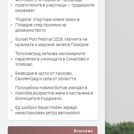
посетителите в участници – традициите
оживяват
"Родопа" стартира новия сезон в
Пловдив след промяна на
домакинството
Sunset Port Festival 2026: Магията на
музиката и морския залез в Поморие
Тополовград запазва маломерните
паралелки в училищата в Синапово и
Хлябово
Безводие в части от Хасково,
Свиленград и села от областта
Полицейски новини:Битов скандал в
Каялоба,възрастна жена е настанена в
болницата в Кърджали
Ед Шийрън беше глобен заради
незастрахован ретро автомобил
Блогове