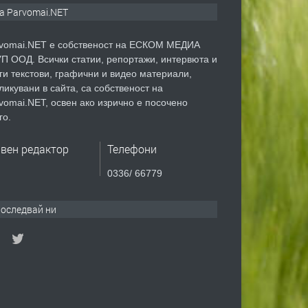
а Parvomai.NET
vomai.NET е собственост на ЕСКОМ МЕДИА
П ООД. Всички статии, репортажи, интервюта и
ги текстови, графични и видео материали,
ликувани в сайта, са собственост на
vomai.NET, освен ако изрично е посочено
го.
авен редактор
Телефони
0336/ 66779
оследвай ни