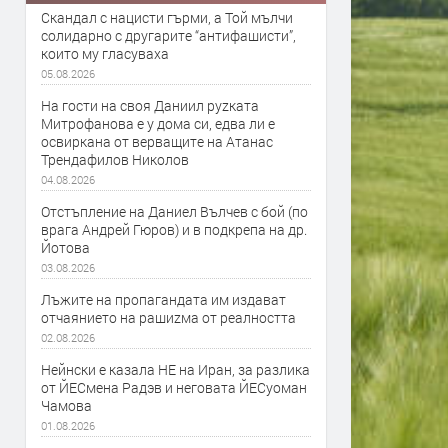
Скандал с нацисти гърми, а Той мълчи
солидарно с другарите “антифашисти”,
които му гласуваха
05.08.2026
На гости на своя Даниил руzката
Митрофанова е у дома си, едва ли е
освиркана от верващите на Атанас
Трендафилов Николов
04.08.2026
Отстъпление на Даниел Вълчев с бой (по
врага Андрей Гюров) и в подкрепа на др.
Йотова
03.08.2026
Лъжите на пропагандата им издават
отчаянието на рашиzма от реалността
02.08.2026
Нейнски е казала НЕ на Иран, за разлика
от ЙЕСмена Радэв и неговата ЙЕСуоман
Чамова
01.08.2026