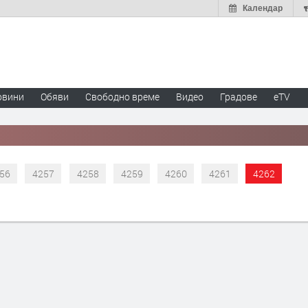
Календар
овини
Обяви
Свободно време
Видео
Градове
eTV
56
4257
4258
4259
4260
4261
4262