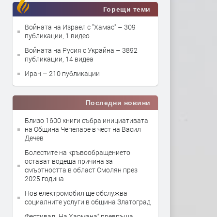
Горещи теми
Войната на Израел с "Хамас"
– 309
публикации, 1 видео
Войната на Русия с Украйна
– 3892
публикации, 14 видеа
Иран
– 210 публикации
Последни новини
Близо 1600 книги събра инициативата
на Община Чепеларе в чест на Васил
Дечев
Болестите на кръвообращението
остават водеща причина за
смъртността в област Смолян през
2025 година
Нов електромобил ще обслужва
социалните услуги в община Златоград
Фестивал „На Хармана“ превръща