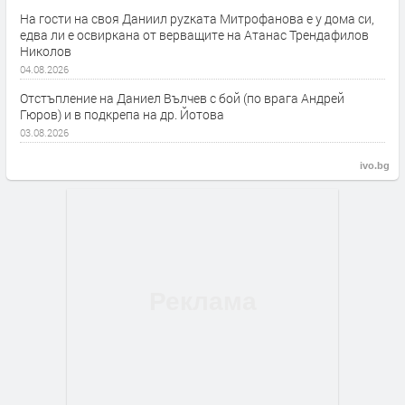
На гости на своя Даниил руzката Митрофанова е у дома си,
едва ли е освиркана от верващите на Атанас Трендафилов
Николов
04.08.2026
Отстъпление на Даниел Вълчев с бой (по врага Андрей
Гюров) и в подкрепа на др. Йотова
03.08.2026
ivo.bg