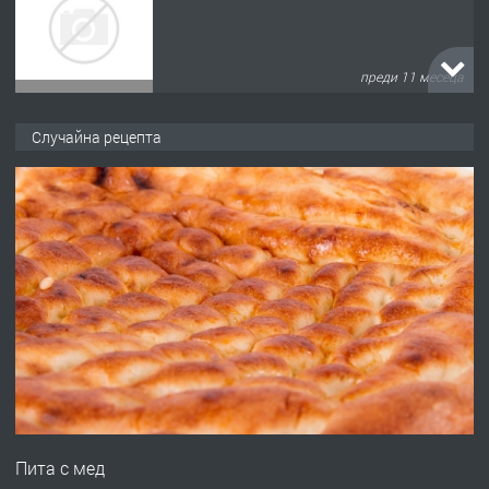
преди 11 месеца
ПРЕДЛАГА
Продава употребявани чисти и
Случайна рецепта
запазени матраци за спални.
преди 1 година
ПРЕДЛАГА
Работа за общи работници
преди 1 година
ПРЕДЛАГА
Първи поход "По стъпките на Ангел
Войвода"
Пита с мед