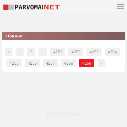
Новини
«
1
2
...
4251
4252
4253
4254
4255
4256
4257
4258
4259
»