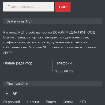
преди 1 година
Търси
ПРЕДЛАГА
Монтажник на малки детайли за
За Parvomai.NET
медицинската индустрия
Parvomai.NET е собственост на ЕСКОМ МЕДИА ГРУП ООД.
Всички статии, репортажи, интервюта и други текстови,
преди 1 година
графични и видео материали, публикувани в сайта, са
собственост на Parvomai.NET, освен ако изрично е посочено
ПРЕДЛАГА
Уроци по Математика
друго.
Главен редактор
Телефони
преди 1 година
0336/ 66779
ПРЕДЛАГА
Продавам апартамент - гр.
Последвай ни
Първомай
преди 1 година
Първомай
Новини
Видео
Обяви
еТВ