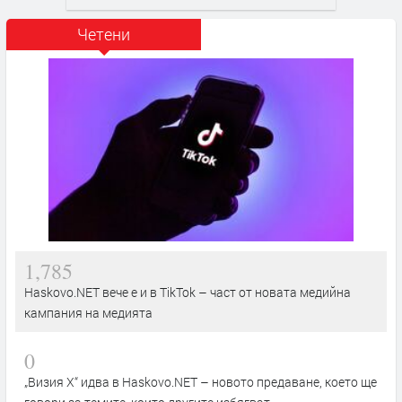
Четени
1,785
Haskovo.NET вече е и в TikTok – част от новата медийна
кампания на медията
0
„Визия Х“ идва в Haskovo.NET – новото предаване, което ще