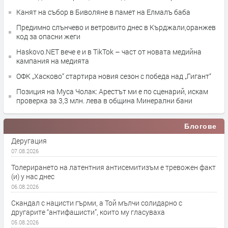
Канят на събор в Биволяне в памет на Елмалъ баба
Предимно слънчево и ветровито днес в Кърджали,оранжев
код за опасни жеги
Haskovo.NET вече е и в TikTok – част от новата медийна
кампания на медията
ОФК „Хасково“ стартира новия сезон с победа над „Гигант“
Позиция на Муса Чолак: Арестът ми е по сценарий, искам
проверка за 3,3 млн. лева в община Минерални бани
Блогове
Деругация
07.08.2026
Толерирането на латентния антисемитизъм е тревожен факт
(и) у нас днес
06.08.2026
Скандал с нацисти гърми, а Той мълчи солидарно с
другарите “антифашисти”, които му гласуваха
05.08.2026