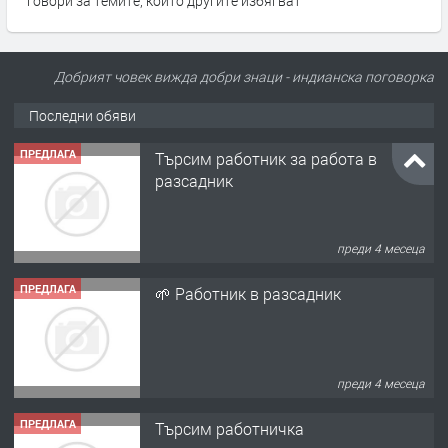
говори за темите, които другите избягват
Добрият човек вижда добри знаци - индианска поговорка
Последни обяви
ПРЕДЛАГА
Търсим работник за работа в
разсадник
преди 4 месеца
ПРЕДЛАГА
🌱 Работник в разсадник
преди 4 месеца
ПРЕДЛАГА
Търсим работничка