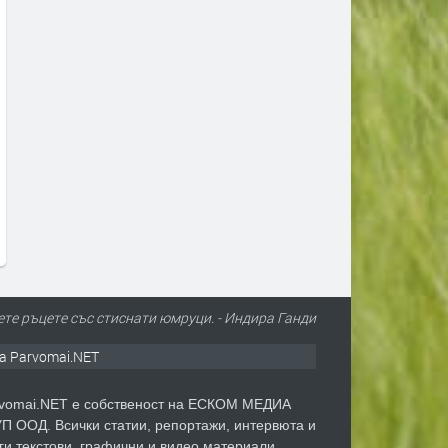
ете ръцете със стиснати юмруци. - Индира Ганди
а Parvomai.NET
vomai.NET е собственост на ЕСКОМ МЕДИА
П ООД. Всички статии, репортажи, интервюта и
ги текстови, графични и видео материали,