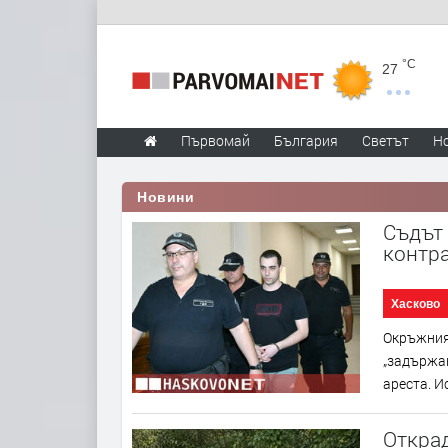
°C
27
Първомай
България
Светът
Н
Новини
Съдът 
контра
Хасково
Окръжният
„задържан
ареста. И
Открад