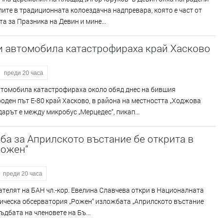
ите в традиционната колоездачна надпревара, която е част от
а за Празника на Девин и мине...
и автомобила катастрофираха край Хасково
преди 20 часа
втомобила катастрофираха около обяд днес на бившия
ден път Е-80 край Хасково, в района на местността „Ходжова
дарът е между микробус „Мерцедес“, пикап...
а за Априлското въстание бе открита в
Рожен“
преди 20 часа
ателят на БАН чл.-кор. Евелина Славчева откри в Националната
ическа обсерватория „Рожен“ изложбата „Априлското въстание
съдбата на членовете на Бъ...