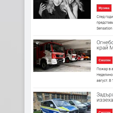
Музика
След годи
представи
Sensation 
Огнеб
край 
Смолян
Пожар в а
Неделино 
август. В 
Задърж
иззех
Смолян