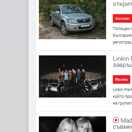
откри
Хасково
Полицаи о
България 
регистрац
Linkin
завръ
Музика
Linkin Pa
който про
на групат
Mado
съвме