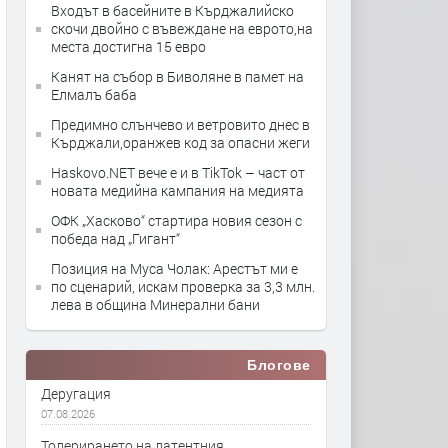
Входът в басейните в Кърджалийско
скочи двойно с въвеждане на еврото,на
места достигна 15 евро
Канят на събор в Биволяне в памет на
Елмалъ баба
Предимно слънчево и ветровито днес в
Кърджали,оранжев код за опасни жеги
Haskovo.NET вече е и в TikTok – част от
новата медийна кампания на медията
ОФК „Хасково“ стартира новия сезон с
победа над „Гигант“
Позиция на Муса Чолак: Арестът ми е
по сценарий, искам проверка за 3,3 млн.
лева в община Минерални бани
Блогове
Деругация
07.08.2026
Толерирането на латентния