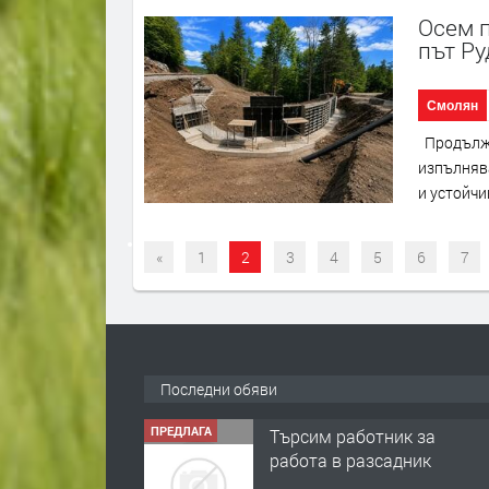
Осем 
път Р
Смолян
Продължа
изпълняв
и устойчи
«
1
2
3
4
5
6
7
ПРЕДЛАГА
Търсим работник за
работа в разсадник
Последни обяви
преди 4 мес
ПРЕДЛАГА
🌱 Работник в
разсадник