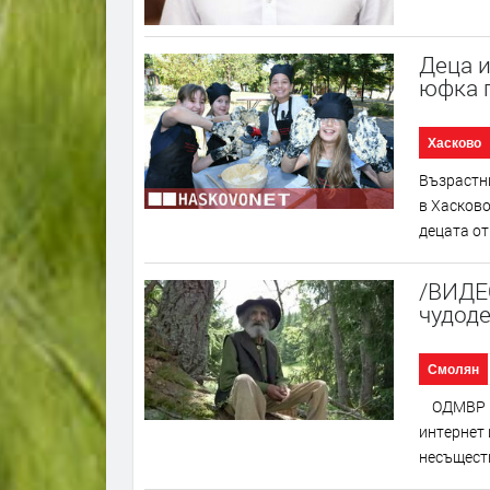
Деца 
юфка п
Хасково
Възрастни
в Хасково
децата от
/ВИДЕ
чудод
Смолян
ОДМВР – 
интернет 
несъществ