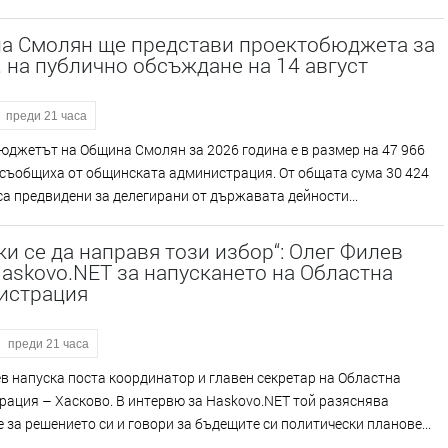
а Смолян ще представи проектобюджета за
. на публично обсъждане на 14 август
преди 21 часа
джетът на Община Смолян за 2026 година е в размер на 47 966
 съобщиха от общинската администрация. От общата сума 30 424
са предвидени за делегирани от държавата дейности...
и се да направя този избор“: Олег Филев
askovo.NET за напускането на Областна
истрация
преди 21 часа
в напуска поста координатор и главен секретар на Областна
ация – Хасково. В интервю за Haskovo.NET той разяснява
 за решението си и говори за бъдещите си политически планове...