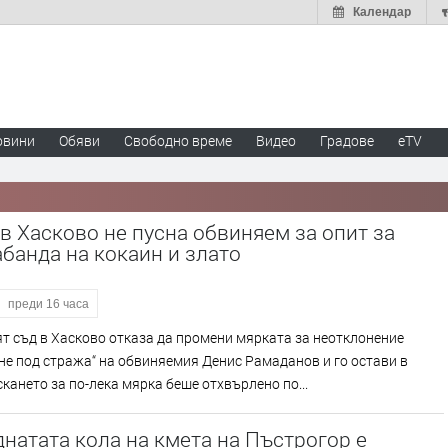
Календар
овини
Обяви
Свободно време
Видео
Градове
eTV
в Хасково не пусна обвиняем за опит за
банда на кокаин и злато
преди 16 часа
 съд в Хасково отказа да промени мярката за неотклонение
е под стража“ на обвиняемия Денис Рамаданов и го остави в
скането за по-лека мярка беше отхвърлено по...
натата кола на кмета на Пъстрогор е