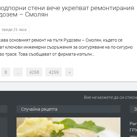
подпорни стени вече укрепват ремонтирания
удозем – Смолян
преди 21 часа
ва основният ремонт на пътя Рудозем – Смолян, където се
ат ключови инженерни съоръжения за осигуряване на по-сигурно
во трасе. Това съобщават от фирмата-изпълн...
8
...
4258
4259
»
Вие не можете да си стисн
Случайна рецепта
З
еца
Par
ГРУ
дру