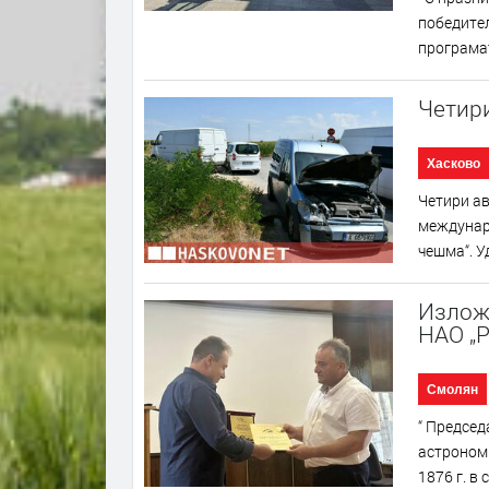
победител
програмат
Четир
Хасково
Четири а
междунаро
чешма“. У
Изложб
НАО „
Смолян
“ Председ
астроном
1876 г. в 