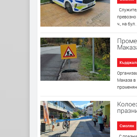
Служител
превозно 
ч., на бул.
Промен
Маказ
Кърджал
Организац
Маказа в 
променяна
Колоез
празн
Смолян
С празни