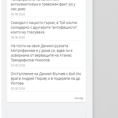
антисемитизъм е тревожен факт (и) у
нас днес
06.08.2026
Скандал с нацисти гърми, а Той мълчи
солидарно с другарите “антифашисти”,
които му гласуваха
05.08.2026
На гости на своя Даниил руzката
Митрофанова е у дома си, едва ли е
освиркана от верващите на Атанас
Трендафилов Николов
04.08.2026
Отстъпление на Даниел Вълчев с бой (по
врага Андрей Гюров) и в подкрепа на др.
Йотова
03.08.2026
ivo.bg