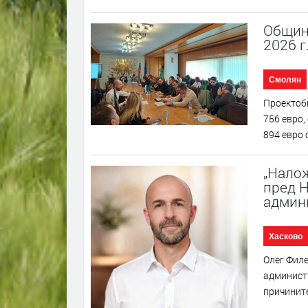
Общин
2026 г
Смолян
Проектобю
756 евро,
894 евро 
„Налож
пред H
админ
Хасково
Олег Филе
администр
причините