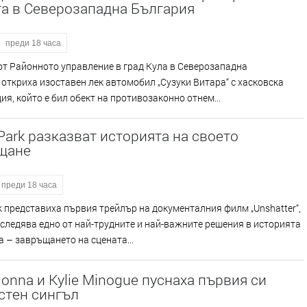
та в Северозападна България
преди 18 часа
т Районното управление в град Кула в Северозападна
откриха изоставен лек автомобил „Сузуки Витара“ с хасковска
ия, който е бил обект на противозаконно отнем...
 Park разказват историята на своето
щане
преди 18 часа
rk представиха първия трейлър на документалния филм „Unshatter“,
следява едно от най-трудните и най-важните решения в историята
а – завръщането на сцената...
nna и Kylie Minogue пуснаха първия си
стен сингъл