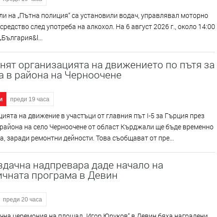
и на „Пътна полиция“ са установили водач, управлявал моторно
средство след употреба на алкохол. На 6 август 2026 г., около 14:00
 „България&l...
ят организацията на движението по пътя за
а в района на Черноочене
и
преди 19 часа
ията на движение в участъци от главния път I-5 за Гърция през
района на село Черноочене от област Кърджали ще бъде временно
, заради ремонтни дейности. Това съобщават от пре...
дачна надпревара даде начало на
ичната програма в Девин
преди 20 часа
чна церемония на площад „Игор Юруков“ в Девин бяха наградени