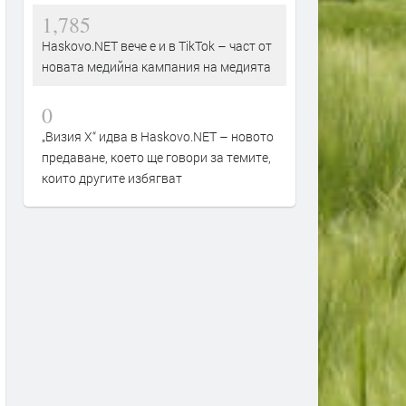
1,785
Haskovo.NET вече е и в TikTok – част от
новата медийна кампания на медията
0
„Визия Х“ идва в Haskovo.NET – новото
предаване, което ще говори за темите,
които другите избягват