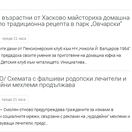
и възрастни от Хасково майсториха домашна
о традиционна рецепта в парк „Овчарски“
преди 21 часа
те дами от Пенсионерския клуб към НЧ „Никола Й. Вапцаров 1964“
 предадоха своите умения за приготвяне на домашна юфка на
 Детския клуб към читалището. Инициатива...
О/ Схемата с фалшиви родопски лечители и
ейни мехлеми продължава
преди 21 часа
Смолян отново предупреждава гражданите за измами в
и социалните мрежи, свързани с реклами на „чудодейни“ мехлеми и
уващи лечители, предс...