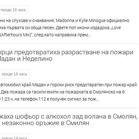
преди 18 часа
ни на слухове и очаквания, Madonna и Kylie Minogue официално
ха първата си обща песен. Двете поп икони издадоха „Love
(Afterhours Mix)", след като направиха прем...
орци предотвратиха разрастване на пожари
Мадан и Неделино
преди 19 часа
втомобил край Мадан и горски риск предотвратен при пожар край
Два пожара са гасили екипи на пожарната в Смолянско на 6
11:23 ч. на телефон 112 е получен сигнал за пож...
аха шофьор с алкохол зад волана в Смолян,
а незаконно оръжие в Смилян
преди 19 часа