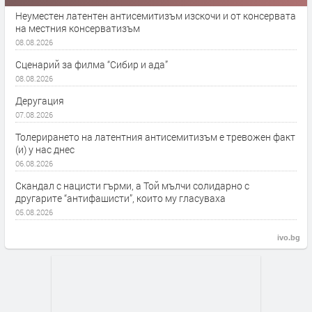
Неуместен латентен антисемитизъм изскочи и от консервата
на местния консерватизъм
08.08.2026
Сценарий за филма “Сибир и ада”
08.08.2026
Деругация
07.08.2026
Толерирането на латентния антисемитизъм е тревожен факт
(и) у нас днес
06.08.2026
Скандал с нацисти гърми, а Той мълчи солидарно с
другарите “антифашисти”, които му гласуваха
05.08.2026
ivo.bg