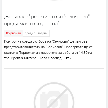
„Борислав” репетира със "Секирово"
преди мача със „Сокол”
Първомай
преди 15 години
Контролна среща с отбора на "Секирово" ще изиграе
представителният тим на "Борислав". Проверката ще се
състои в Първомай и е насрочена за събота от 14.30 на
тренировъчния терен. Това е последният к...