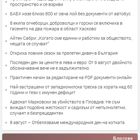
пространство и се взриви
БАБХ иззе близо 800 кг овча лой без документи от автобус
8 екипа огнеборци, доброволци и горски се включиха в
гасенето на два пожара в област Хасково
Айтен Сабри: „Когато сме единни и работим за обществото,
нещата се случват“
Откриха ловния сезон за прелетен дивеч в България
Последен ден за цените в лева и евро: От 9 август двойното
обозначаване вече не е задължително
Практичен начин за редактиране на PDF документи онлайн
Най-застрашени от западнонилска треска са хората над 60
години и тези с имунен дефицит
Адвокат Марковски за убийството в Пловдив: Не съм
виждал подобна жестокост и садизъм от непълнолетни,
случаят е безпрецедентен
8 август – Отбелязваме международния ден на котката
Блогове