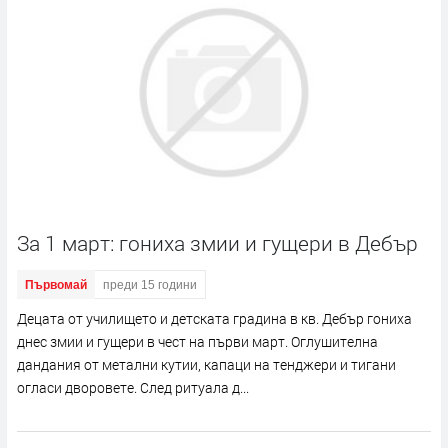
За 1 март: гониха змии и гущери в Дебър
Първомай
преди 15 години
Децата от училището и детската градина в кв. Дебър гониха
днес змии и гущери в чест на първи март. Оглушителна
дандания от метални кутии, капаци на тенджери и тигани
огласи дворовете. След ритуала д...