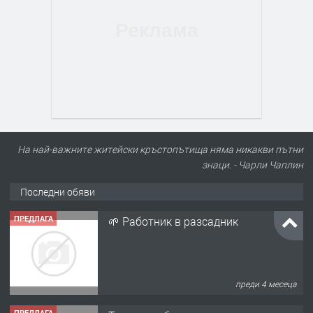
На най-важните житейски кръстопътища няма никакви пътни
знаци. - Чарли Чаплин
Последни обяви
ПРЕДЛАГА
🌱 Работник в разсадник
преди 4 месеца
ПРЕДЛАГА