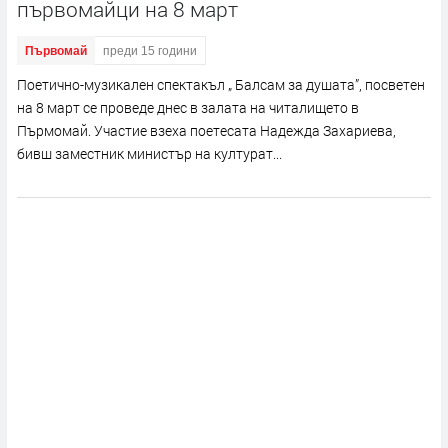
първомайци на 8 март
Първомай
преди 15 години
Поетично-музикален спектакъл „ Балсам за душата”, посветен
на 8 март се проведе днес в залата на читалището в
Пърмомай. Участие взеха поетесата Надежда Захариева,
бивш заместник министър на културат...