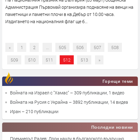
Администрация Първомай организира поднасяне на венци на
паметници и паметни плочи в кв.Дебър от 10.00 часа.
Издигането на националния флаг ще б...
«
1
2
...
505
506
507
508
509
510
511
512
513
»
Горещи теми
Войната на Израел с "Хамас"
– 309 публикации, 1 видео
Войната на Русия с Украйна
– 3892 публикации, 14 видеа
Иран
– 210 публикации
Последни новини
Премиерът Радев: Дрон нахлу в българското въздушно