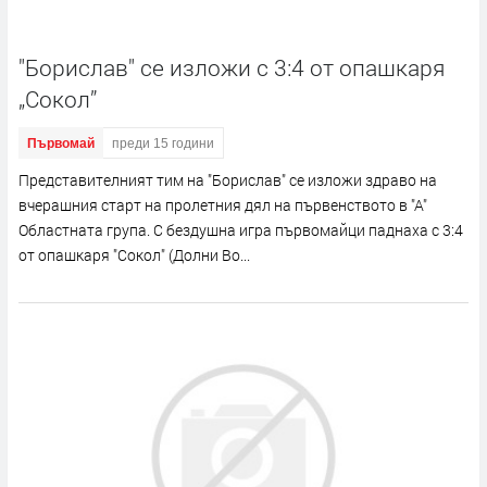
"Борислав" се изложи с 3:4 от опашкаря
„Сокол”
Първомай
преди 15 години
Представителният тим на "Борислав" се изложи здраво на
вчерашния старт на пролетния дял на първенството в "А"
Областната група. С бездушна игра първомайци паднаха с 3:4
от опашкаря "Сокол" (Долни Во...