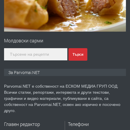
преди 1 година
ПРЕДЛАГА
Монтажник на малки детайли за
медицинската индустрия
Молдовски сарми
преди 1 година
Търси
ПРЕДЛАГА
Уроци по Математика
За Parvomai.NET
Parvomai.NET е собственост на ЕСКОМ МЕДИА ГРУП ООД.
Всички статии, репортажи, интервюта и други текстови,
преди 1 година
графични и видео материали, публикувани в сайта, са
собственост на Parvomai.NET, освен ако изрично е посочено
ПРЕДЛАГА
Продавам апартамент - гр.
друго.
Първомай
Главен редактор
Телефони