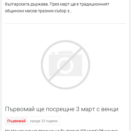
българската държава. През март ще е традиционният
общински масов празник-събор з...
Първомай ще посрещне 3 март с венци
Първомай
преди 15 години
На Националния празник на България (03 март) Общинска