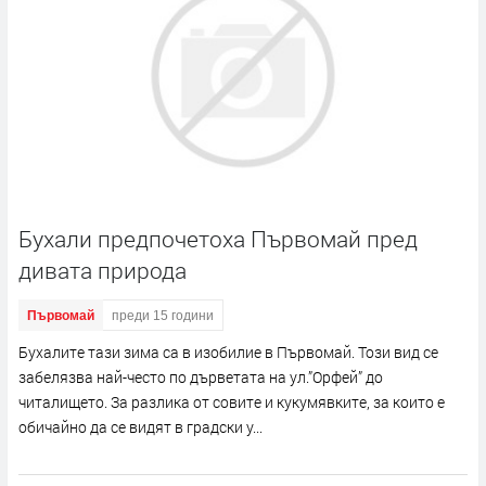
Бухали предпочетоха Първомай пред
дивата природа
Първомай
преди 15 години
Бухалите тази зима са в изобилие в Първомай. Този вид се
забелязва най-често по дърветата на ул.”Орфей” до
читалището. За разлика от совите и кукумявките, за които е
обичайно да се видят в градски у...