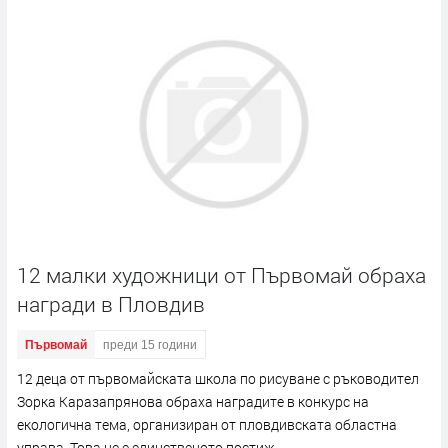
12 малки художници от Първомай обраха
награди в Пловдив
Първомай
преди 15 години
12 деца от първомайската школа по рисуване с ръководител
Зорка Каразапрянова обраха наградите в конкурс на
екологична тема, организиран от пловдивската областна
управа. Това не е единственото постиж...