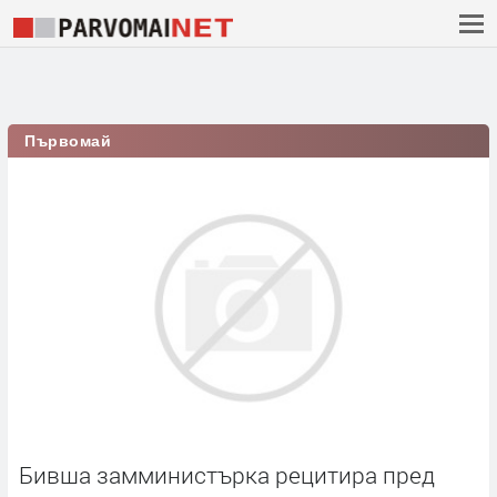
Първомай
Бивша замминистърка рецитира пред