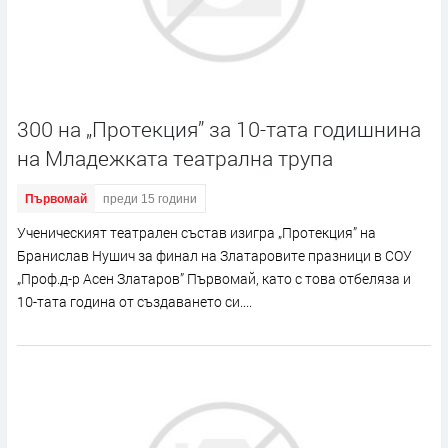
300 на „Протекция” за 10-тата годишнина
на Младежката театрална трупа
Първомай
преди 15 години
Ученическият театрален състав изигра „Протекция” на
Бранислав Нушич за финал на Златаровите празници в СОУ
„Проф.д-р Асен Златаров” Първомай, като с това отбеляза и
10-тата година от създаването си....