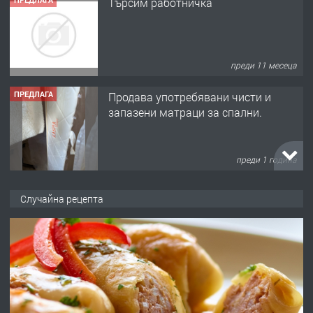
Търсим работничка
преди 11 месеца
ПРЕДЛАГА
Продава употребявани чисти и
запазени матраци за спални.
преди 1 година
ПРЕДЛАГА
Работа за общи работници
Случайна рецепта
преди 1 година
ПРЕДЛАГА
Първи поход "По стъпките на Ангел
Войвода"