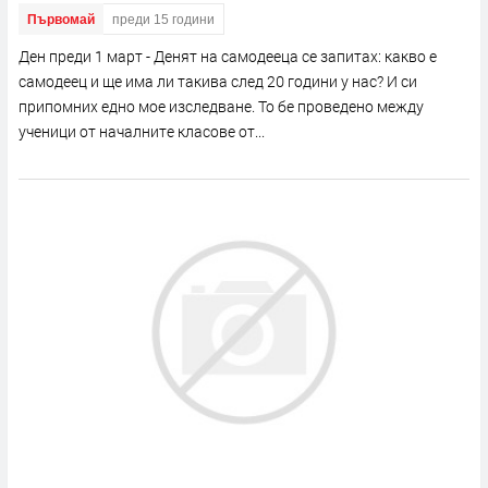
Първомай
преди 15 години
Ден преди 1 март - Денят на самодееца се запитах: какво е
самодеец и ще има ли такива след 20 години у нас? И си
припомних едно мое изследване. То бе проведено между
ученици от началните класове от...