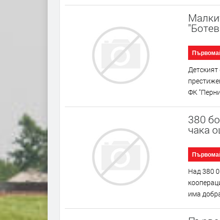
Малкит
"Ботев
Първома
Детският 
престижен
ФК "Перник
380 бо
чака 
Първома
Над 380 0
коопераци
има добра