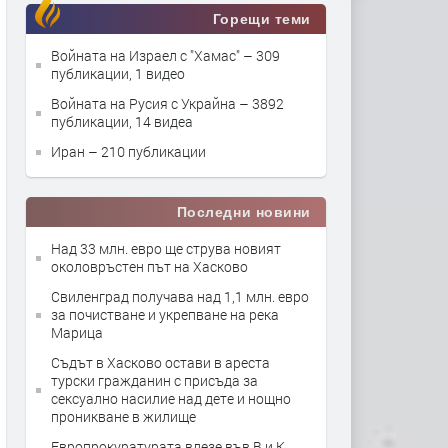
Горещи теми
Войната на Израел с "Хамас"
– 309
публикации, 1 видео
Войната на Русия с Украйна
– 3892
публикации, 14 видеа
Иран
– 210 публикации
Последни новини
Над 33 млн. евро ще струва новият
околовръстен път на Хасково
Свиленград получава над 1,1 млн. евро
за почистване и укрепване на река
Марица
Съдът в Хасково остави в ареста
турски гражданин с присъда за
сексуално насилие над дете и нощно
проникване в жилище
Европрокуратурата влезе във В и К