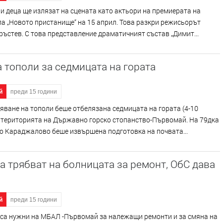
и деца ще излязат на сцената като актьори на премиерата на
а „Новото пристанище“ на 15 април. Това разкри режисьорът
ъстев. С това представление драматичният състав „Димит...
 тополи за седмицата на гората
й
преди 15 години
яване на тополи беше отбелязана седмицата на гората (4-10
 територията на Държавно горско стопанство-Първомай. На 79дка
о Караджалово беше извършена подготовка на почвата...
а трябват на болницата за ремонт, ОбС дава
й
преди 15 години
 са нужни на МБАЛ -Първомай за належащи ремонти и за смяна на