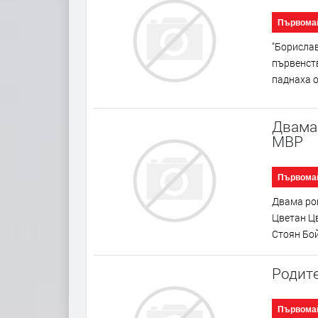
Първома
"Борислав
първенств
паднаха о
Двама 
МВР
Първома
Двама ро
Цветан Цв
Стоян Бой
Родите
Първома