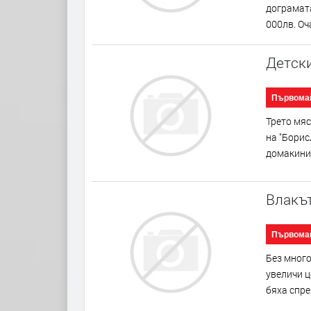
дограмата
000лв. Оч
Детски
Първома
Трето мяс
на "Борис
домакинит
Влакът
Първома
Без мног
увеличи ц
бяха спре