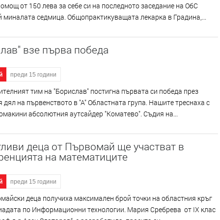
омощ от 150 лева за себе си на последното заседание на ОбС
миналата седмица. Общопрактикуващата лекарка в Градина,...
лав" взе първа победа
й
преди 15 години
телният тим на "Борислав" постигна първата си победа през
 дял на първенството в "А" Областната група. Нашите треснаха с
домакини абсолютния аутсайдер "Коматево". Съдия на...
ливи деца от Първомай ще участват в
ренцията на математиците
й
преди 15 години
майски деца получиха максимален брой точки на областния кръг
иадата по Информационни технологии. Мария Сребрева от IX клас