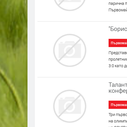
парична п
Първомай 
"Борис
Първома
Представи
пролетния
3:0 като 
Талант
конфе
Първома
Три първо
на олимп