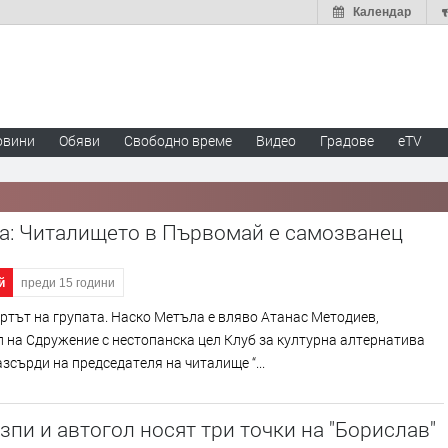
Календар
овини
Обяви
Свободно време
Видео
Градове
eTV
а: Читалището в Първомай е самозванец
й
преди 15 години
ртът на групата. Наско Метъла е вляво Атанас Методиев,
 на Сдружение с нестопанска цел Клуб за културна алтернатива
разсърди на председателя на читалище “...
зпи и автогол носят три точки на "Борислав"