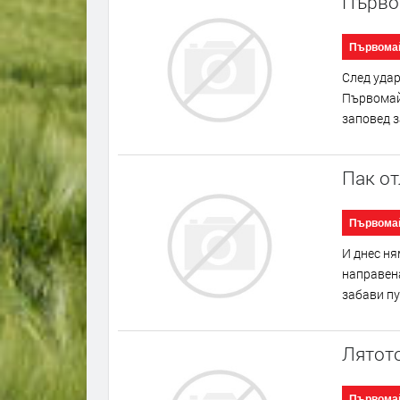
Първом
Първома
След удар
Първомай 
заповед з
Пак о
Първома
И днес ня
направена
забави пу
Лятото
Първома