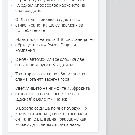
Кърджали,проверява харченето на
евросредства
От 9 август приключва двойното
етикетиране - какво се променя за
потребителите
Млад пилот напуска ВВС със скандално
обръщение към Румен Радев и
компания
С нови автомобили се сдобиха две
социални услуги в Кърджали
Трактор се запали при балиране на
слама, огънят засегна гора
Светилището на нимфите и Афродита
става сцена на моноспектакъла
„Даскал“ с Валентин Танев.
В Европа се диша по-чист въздух, но
климатът изпраща все по-тревожни
сигнали- В България показваме как
можем да правим и крачка назад