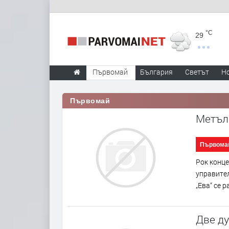
°C
29
Първомай
България
Светът
Н
Първомай
Метъл
Първома
Рок конце
управител
„Ева“ се 
Две ду