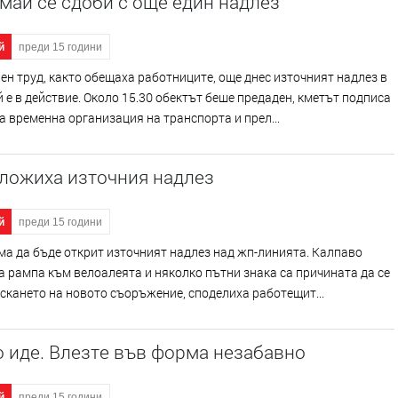
ай се сдоби с още един надлез
й
преди 15 години
ен труд, както обещаха работниците, още днес източният надлез в
е в действие. Около 15.30 обектът беше предаден, кметът подписа
а временна организация на транспорта и прел...
тложиха източния надлез
й
преди 15 години
ма да бъде открит източният надлез над жп-линията. Калпаво
 рампа към велоалеята и няколко пътни знака са причината да се
скането на новото съоръжение, споделиха работещит...
 иде. Влезте във форма незабавно
й
преди 15 години