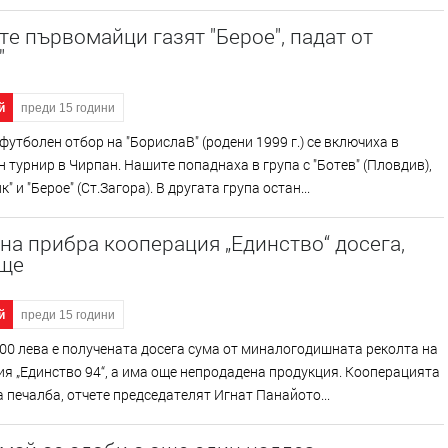
е първомайци газят "Берое", падат от
"
й
преди 15 години
футболен отбор на "БорислаВ" (родени 1999 г.) се включиха в
 турнир в Чирпан. Нашите попаднаха в група с "Ботев" (Пловдив),
" и "Берое" (Ст.Загора). В другата група остан...
на прибра кооперация „Единство“ досега,
още
й
преди 15 години
00 лева е получената досега сума от миналогодишната реколта на
я „Единство 94“, а има още непродадена продукция. Кооперацията
 печалба, отчете председателят Игнат Панайото...