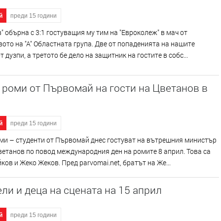
й
преди 15 години
" обърна с 3:1 гостуващия му тим на "Евроколеж" в мач от
ото на "А" Областната група. Две от попаденията на нашите
т дузпи, а третото бе дело на защитник на гостите в собс...
роми от Първомай на гости на Цветанов в
й
преди 15 години
ми – студенти от Първомай днес гостуват на вътрешния министър
етанов по повод международния ден на ромите 8 април. Това са
ков и Жеко Жеков. Пред parvomai.net, братът на Же...
ли и деца на сцената на 15 април
й
преди 15 години