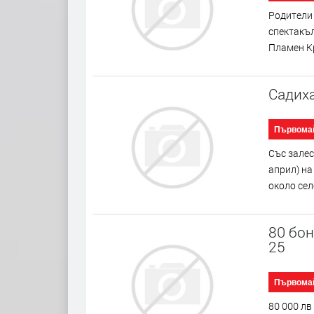
Родители 
спектакъл
Пламен Кр
Садиха
Първома
Със залес
април) на
около сел
80 бон
25
Първома
80 000 лв