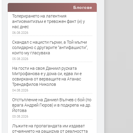
Блогове
Толерирането на латентния
антисемитизъм е тревожен факт (и) у
нас днес
06.08.2026
Скандал с нацисти гърми, а Той мълчи
солидарно с другарите “антифашисти”,
които му гласуваха
05.08.2026
На гости на своя Даниил руzката
Митрофанова е у дома си, едва ли е
освиркана от верващите на Атанас
Трендафилов Николов
04.08.2026
Отстъпление на Даниел Вълчев с бой (по
врага Андрей Гюров) и в подкрепа на др.
Йотова
03.08.2026
Лъжите на пропагандата им издават
отчаянието на рашиzма от реалността