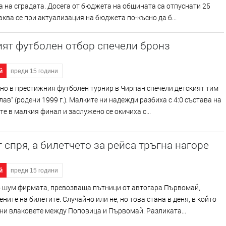
 на сградата. Досега от бюджета на общината са отпуснати 25
аква се при актуализация на бюджета по-късно да б...
ят футболен отбор спечели бронз
й
преди 15 години
но в престижния футболен турнир в Чирпан спечели детският тим
лав" (родени 1999 г.). Малките ни надежди разбиха с 4:0 състава на
е в малкия финал и заслужено се окичиха с...
 спря, а билетчето за рейса тръгна нагоре
й
преди 15 години
о шум фирмата, превозваща пътници от автогара Първомай,
ените на билетите. Случайно или не, но това стана в деня, в който
ни влаковете между Поповица и Първомай. Разликата...