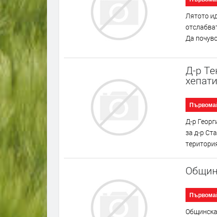
Лятото ид
отслабват
Да почувс
Д-р Тe
хепат
Първома
Д-р Георг
за д-р Ст
територия
Общинс
Първома
Общинска