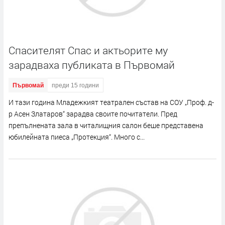
Спасителят Спас и актьорите му
зарадваха публиката в Първомай
Първомай
преди 15 години
И тази година Младежкият театрален състав на СОУ „Проф. д-
р Асен Златаров“ зарадва своите почитатели. Пред
препълнената зала в читалищния салон беше представена
юбилейната пиеса „Протекция“. Много с...