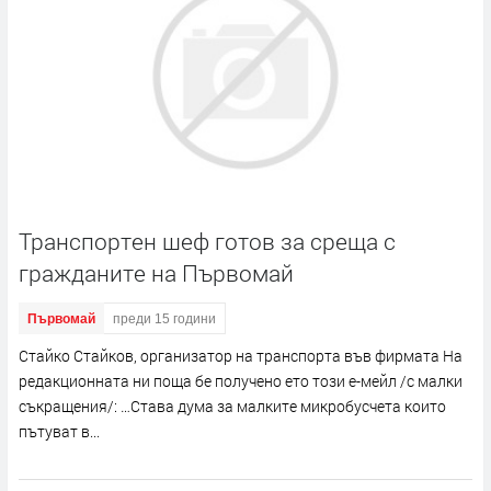
Транспортен шеф готов за среща с
гражданите на Първомай
Първомай
преди 15 години
Стайко Стайков, организатор на транспорта във фирмата На
редакционната ни поща бе получено ето този е-мeйл /с малки
съкращения/: …Става дума за малките микробусчета които
пътуват в...