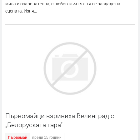
мила и очарователна, с любов към тях, тя се раздаде на
сцената. Изпя...
Първомайци взривиха Велинград с
„Белоруската гара“
Първомай
преди 15 години