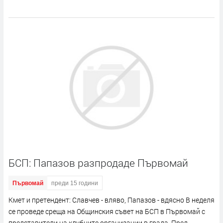
БСП: Папазов разпродаде Първомай
Първомай
преди 15 години
Кмет и претендент: Славчев - вляво, Папазов - вдясно В неделя
се проведе среща на Общинския съвет на БСП в Първомай с
представители на клубните организации в града. Пред