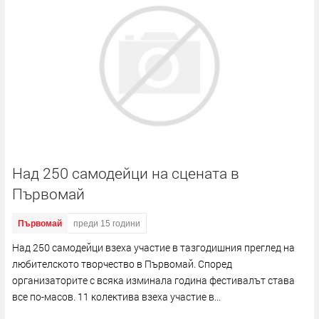
Над 250 самодейци на сцената в
Първомай
Първомай
преди 15 години
Над 250 самодейци взеха участие в тазгодишния преглед на
любителското творчество в Първомай. Според
организаторите с всяка изминала година фестивалът става
все по-масов. 11 колектива взеха участие в...