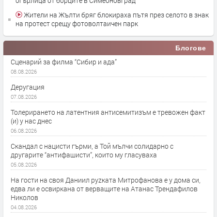
огърлица от борците в Симеоновград
Жители на Жълти бряг блокираха пътя през селото в знак
на протест срещу фотоволтаичен парк
Блогове
Сценарий за филма “Сибир и ада”
08.08.2026
Деругация
07.08.2026
Толерирането на латентния антисемитизъм е тревожен факт
(и) у нас днес
06.08.2026
Скандал с нацисти гърми, а Той мълчи солидарно с
другарите “антифашисти”, които му гласуваха
05.08.2026
На гости на своя Даниил руzката Митрофанова е у дома си,
едва ли е освиркана от верващите на Атанас Трендафилов
Николов
04.08.2026