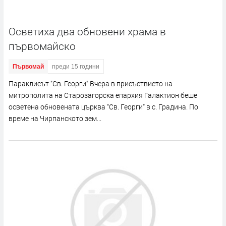
Осветиха два обновени храма в
първомайско
Първомай
преди 15 години
Параклисът "Св. Георги" Вчера в присъствието на
митрополита на Старозагорска епархия Галактион беше
осветена обновената църква “Св. Георги“ в с. Градина. По
време на Чирпанското зем...