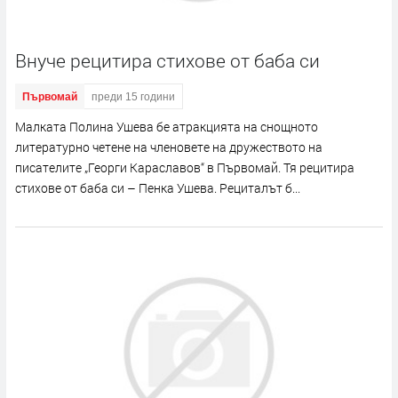
Внуче рецитира стихове от баба си
Първомай
преди 15 години
Малката Полина Ушева бе атракцията на снощното
литературно четене на членовете на дружеството на
писателите „Георги Караславов“ в Първомай. Тя рецитира
стихове от баба си – Пенка Ушева. Рециталът б...