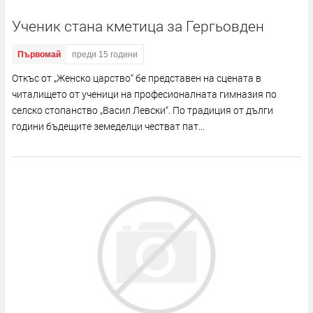
Ученик стана кметица за Гергьовден
Първомай
преди 15 години
Откъс от „Женско царство“ бе представен на сцената в
читалището от ученици на професионалната гимназия по
селско стопанство „Васил Левски“. По традиция от дълги
години бъдещите земеделци честват пат...