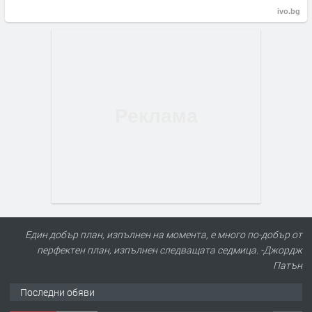
ivo.bg
Един добър план, изпълнен на момента, е много по-добър от
перфектен план, изпълнен следващата седмица. -Джордж
Патън
Последни обяви