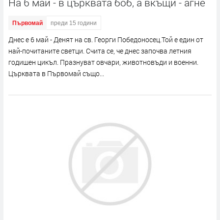
На 6 май - в църквата боб, а вкъщи - агне
Първомай
преди 15 години
Днес е 6 май - Денят на св. Георги Победоносец.Той е един от
най-почитаните светци. Счита се, че днес започва летния
годишен цикъл. Празнуват овчари, животновъди и военни.
Църквата в Първомай също...