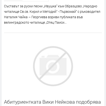
Съставът за руски песни „Ивушка” към Образцово „Народно
читалище Св.св. Кирил и Методий” - Първомай” с ръководител
Наталия Чайка – Георгиева взриви публиката във
велинградското читалище „Отец Паиси...
Абитуриентката Вики Нейкова подобрява