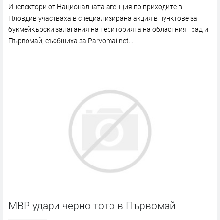
Инспектори от Националната агенция по приходите в
Пловдив участваха в специализирана акция в пунктове за
букмейкърски залагания на територията на областния град и
Първомай, съобщиха за Parvomai.net...
МВР удари черно тото в Първомай