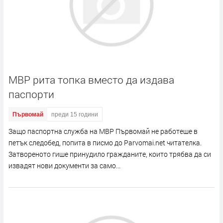
МВР рита топка вместо да издава
паспорти
Първомай
преди 15 години
Защо паспортна служба на МВР Първомай не работеше в
петък следобед, попита в писмо до Parvomai.net читателка.
Затвореното гише принудило гражданите, които трябва да си
извадят нови документи за само...