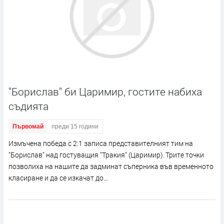
"Борислав" би Царимир, гостите набиха
съдията
Първомай
преди 15 години
Измъчена победа с 2:1 записа представителният тим на
"Борислав" над гостуващия "Тракия" (Царимир). Трите точки
позволиха на нашите да задминат съперника във временното
класиране и да се изкачат до...