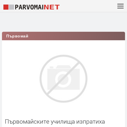
Първомай
Първомайските училища изпратиха