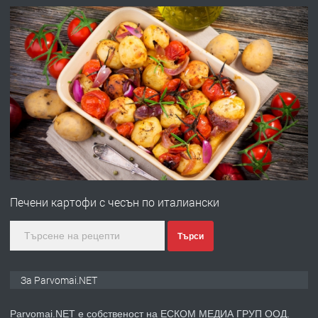
преди 1 година
ПРЕДЛАГА
Първи поход "По стъпките на Ангел
Войвода"
преди 1 година
ПРЕДЛАГА
Монтажник на малки детайли за
медицинската индустрия
Печени картофи с чесън по италиански
преди 1 година
Търси
ПРЕДЛАГА
Уроци по Математика
За Parvomai.NET
Parvomai.NET е собственост на ЕСКОМ МЕДИА ГРУП ООД.