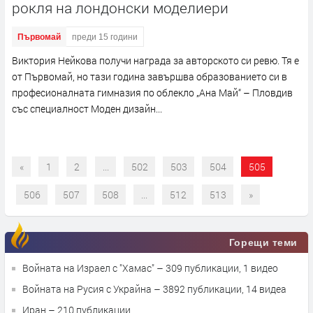
рокля на лондонски моделиери
Първомай
преди 15 години
Виктория Нейкова получи награда за авторското си ревю. Тя е
от Първомай, но тази година завършва образованието си в
професионалната гимназия по облекло „Ана Май“ – Пловдив
със специалност Моден дизайн...
«
1
2
...
502
503
504
505
506
507
508
...
512
513
»
Горещи теми
Войната на Израел с "Хамас"
– 309 публикации, 1 видео
Войната на Русия с Украйна
– 3892 публикации, 14 видеа
Иран
– 210 публикации