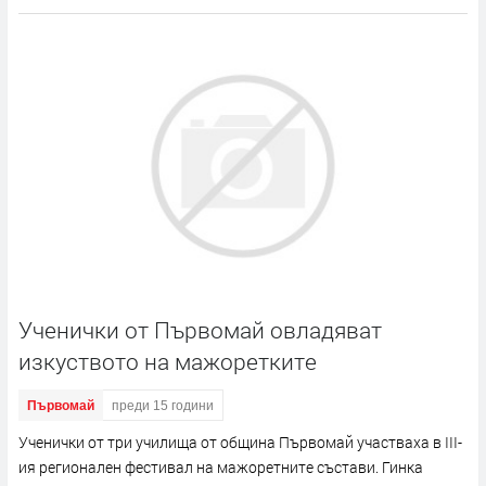
Ученички от Първомай овладяват
изкуството на мажоретките
Първомай
преди 15 години
Ученички от три училища от община Първомай участваха в III-
ия регионален фестивал на мажоретните състави. Гинка