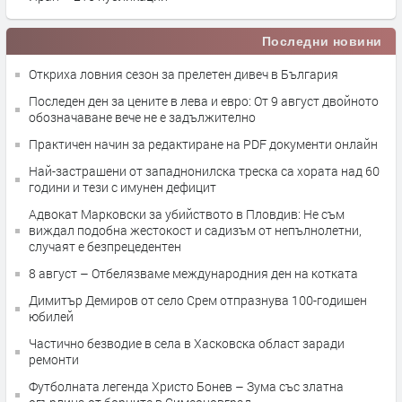
Последни новини
Откриха ловния сезон за прелетен дивеч в България
Последен ден за цените в лева и евро: От 9 август двойното
обозначаване вече не е задължително
Практичен начин за редактиране на PDF документи онлайн
Най-застрашени от западнонилска треска са хората над 60
години и тези с имунен дефицит
Адвокат Марковски за убийството в Пловдив: Не съм
виждал подобна жестокост и садизъм от непълнолетни,
случаят е безпрецедентен
8 август – Отбелязваме международния ден на котката
Димитър Демиров от село Срем отпразнува 100-годишен
юбилей
Частично безводие в села в Хасковска област заради
ремонти
Футболната легенда Христо Бонев – Зума със златна