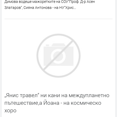
Димова водеше мажоретките на СОУ“Проф. Д-р Асен
Златаров“, Сияна Антонова - на НУ“Хрис...
„Янис травел“ ни кани на междупланетно
пътешествие,а Йоана - на космическо
хоро