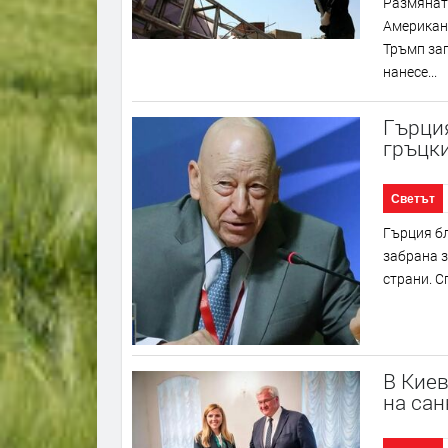
Размянат
Американс
Тръмп зап
нанесе...
Гърция
гръцк
Светът
Гърция бл
забрана з
страни. Сп
В Киев
на сан