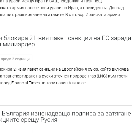
а на удари между Иран и САЩ продължи и тази нощ.
ката армия нанесе нови удари по Иран, а президентът Доналд
лаши с разширяване на атаките. В отговор Иранската армия
 блокира 21-вия пакет санкции на ЕС заради
и милиардер
преди 3 седмици
окира 21-вия пакет санкции на Европейския съюз, който включва
а транспортиране на руски втечнен природен газ (LNG) към трети
оред Financial Times по този начин Атина се...
 България изненадващо подписа за затягане
кциите срещу Русия