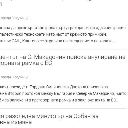
л
преди 3 седмици
анира да прехвърли контрола върху гражданската администрация
 палестински технократи като част от крехкото примирие,
о със САЩ. Как това се отразява на ежедневието на хората,...
ентът на С. Македония поиска анулиране на
орната рамка с ЕС
преди 3 седмици
кият президент Гордана Силяновска-Давкова призова за
е на Втория протокол между България и Северна Македония, чиито
и са включени в преговорната рамка и в заключенията на ЕС....
я разследва министър на Орбан за
вна измяна