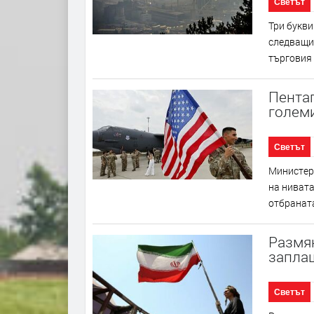
Светът
Три букви
следващит
търговия с
Пента
големи
Светът
Министер
на нивата
отбраната
Размя
запла
Светът