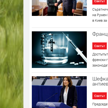
Светът
Съратничк
на Румен 
в Киев за
Франц
Светът
Достъпът 
френски 
законодат
Шефкат
антие
Светът
Председат