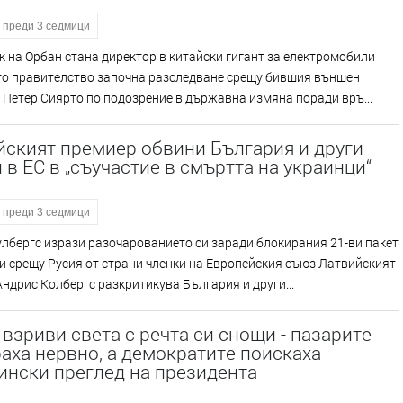
преди 3 седмици
 на Орбан стана директор в китайски гигант за електромобили
то правителство започна разследване срещу бившия външен
Петер Сиярто по подозрение в държавна измяна поради връ...
йският премиер обвини България и други
 в ЕС в „съучастие в смъртта на украинци“
преди 3 седмици
лбергс изрази разочарованието си заради блокирания 21-ви пакет
и срещу Русия от страни членки на Европейския съюз Латвийският
ндрис Колбергс разкритикува България и други...
взриви света с речта си снощи - пазарите
аха нервно, а демократите поискаха
ински преглед на президента