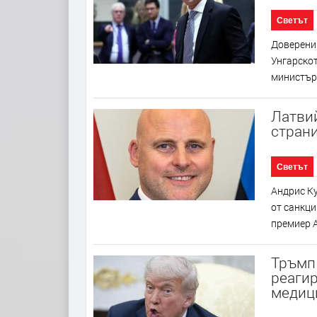
Светът
Довереник
Унгарско
министър 
Латви
страни
Светът
Андрис Ку
от санкци
премиер А
Тръмп 
реагир
медиц