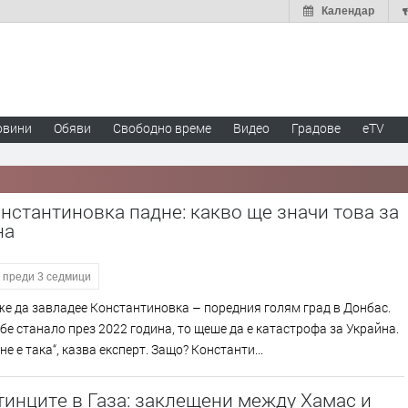
Календар
овини
Обяви
Свободно време
Видео
Градове
eTV
нстантиновка падне: какво ще значи това за
на
преди 3 седмици
е да завладее Константиновка – поредния голям град в Донбас.
 бе станало през 2022 година, то щеше да е катастрофа за Украйна.
не е така“, казва експерт. Защо? Константи...
инците в Газа: заклещени между Хамас и