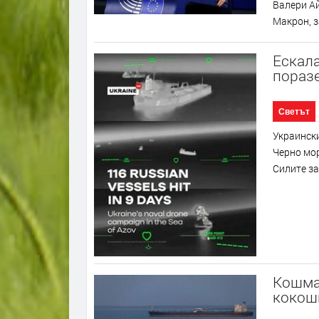
Валери Ай
Макрон, з
Ескала
поразе
Светът
Украински
Черно мо
Силите за
Кошмар
кокош