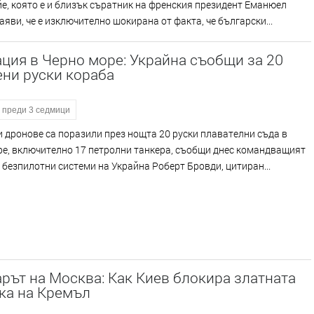
е, която е и близък съратник на френския президент Еманюел
аяви, че е изключително шокирана от факта, че български...
ция в Черно море: Украйна съобщи за 20
ни руски кораба
преди 3 седмици
 дронове са поразили през нощта 20 руски плавателни съда в
ре, включително 17 петролни танкера, съобщи днес командващият
 безпилотни системи на Украйна Роберт Бровди, цитиран...
ът на Москва: Как Киев блокира златната
ка на Кремъл