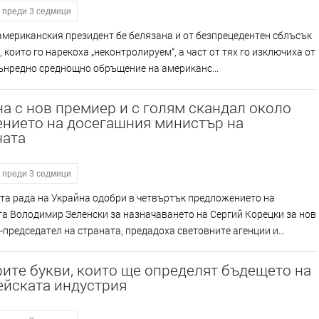
преди 3 седмици
американския президент бе белязана и от безпрецедентен сблъсък
, които го нарекоха „неконтролируем“, а част от тях го изключиха от
ънредно среднощно обръщение на американс...
а с нов премиер и с голям скандал около
ението на досегашния министър на
ната
преди 3 седмици
та рада на Украйна одобри в четвъртък предложението на
а Володимир Зеленски за назначаването на Сергий Корецки за нов
председател на страната, предадоха световните агенции и...
рите букви, които ще определят бъдещето на
ейската индустрия