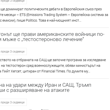
преди 3 седмици
 ще доминират политическите дебати в Европейския съюз през
е месеци – ETS (Emissions Trading System – Европейска система за
 емисии), пише Politico. Това е най-мощният инст...
гонът ще прави американските войници по-
 мъже с „тестостероново лечение“
преди 3 седмици
ството на отбраната на САЩ ще започне програма за изследване
 на тестостерон сред военнослужещите, обяви министърът на
 Пийт Хегсет, цитиран от Financial Times. По думите му...
на на удари между Иран и САЩ, Тръмп
ши с разширяване на атаките
преди 3 седмици