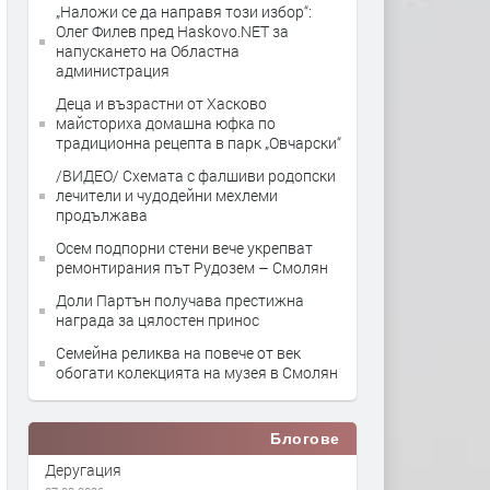
„Наложи се да направя този избор“:
Олег Филев пред Haskovo.NET за
напускането на Областна
администрация
Деца и възрастни от Хасково
майсториха домашна юфка по
традиционна рецепта в парк „Овчарски“
/ВИДЕО/ Схемата с фалшиви родопски
лечители и чудодейни мехлеми
продължава
Осем подпорни стени вече укрепват
ремонтирания път Рудозем – Смолян
Доли Партън получава престижна
награда за цялостен принос
Семейна реликва на повече от век
обогати колекцията на музея в Смолян
Блогове
Деругация