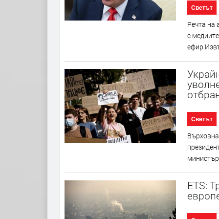
Светът
Речта на 
с медиите
ефир Изв
Украйн
уволн
отбра
Светът
Върховна
президент
министър-
ETS: Т
европ