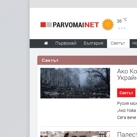
°C
38
Първомай
България
Светът
Н
Светът
Ако Ко
Украй
Светът
Русия мож
„Ако това
Сега вече 
Палест