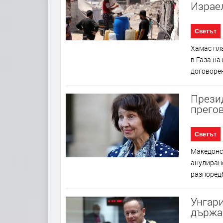
Израе
Светът
Хамас пл
в Газа на
договорен
Презид
прегов
Светът
Македонс
анулиран
разпоредб
Унгари
държа