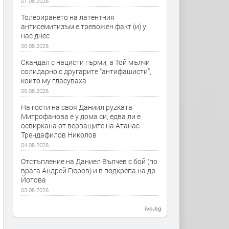
07.08.2026
Толерирането на латентния
антисемитизъм е тревожен факт (и) у
нас днес
06.08.2026
Скандал с нацисти гърми, а Той мълчи
солидарно с другарите “антифашисти”,
които му гласуваха
05.08.2026
На гости на своя Даниил руzката
Митрофанова е у дома си, едва ли е
освиркана от верващите на Атанас
Трендафилов Николов
04.08.2026
Отстъпление на Даниел Вълчев с бой (по
врага Андрей Гюров) и в подкрепа на др.
Йотова
03.08.2026
ivo.bg