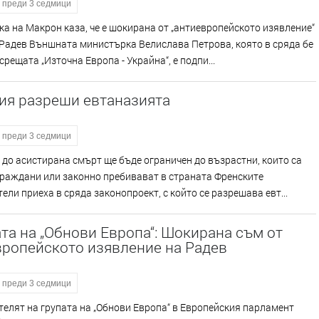
преди 3 седмици
а на Макрон каза, че е шокирана от „антиевропейското изявление“
Радев Външната министърка Велислава Петрова, която в сряда бе
 срещата „Източна Европа - Украйна“, е подпи...
ия разреши евтаназията
преди 3 седмици
до асистирана смърт ще бъде ограничен до възрастни, които са
граждани или законно пребивават в страната Френските
ели приеха в сряда законопроект, с който се разрешава евт...
а на „Обнови Европа“: Шокирана съм от
вропейското изявление на Радев
преди 3 седмици
елят на групата на „Обнови Европа“ в Европейския парламент