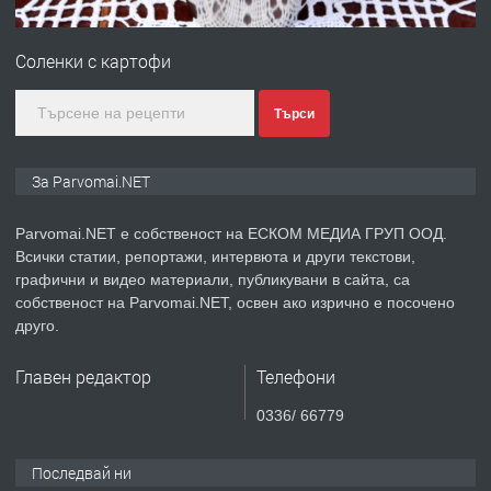
ПРЕДЛАГА
Монтажник на малки детайли за
медицинската индустрия
Соленки с картофи
преди 1 година
Търси
ПРЕДЛАГА
Уроци по Математика
За Parvomai.NET
Parvomai.NET е собственост на ЕСКОМ МЕДИА ГРУП ООД.
Всички статии, репортажи, интервюта и други текстови,
преди 1 година
графични и видео материали, публикувани в сайта, са
собственост на Parvomai.NET, освен ако изрично е посочено
ПРЕДЛАГА
Продавам апартамент - гр.
друго.
Първомай
Главен редактор
Телефони
преди 1 година
0336/ 66779
ТЪРСИ
Търсим работник
Последвай ни