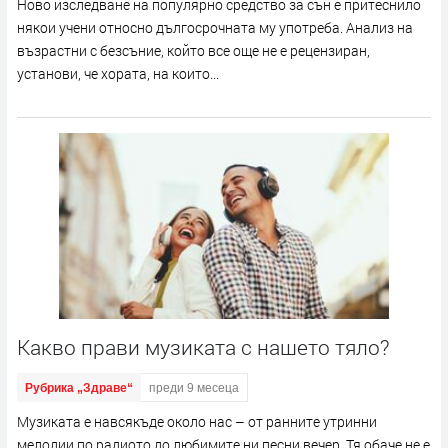
Ново изследване на популярно средство за сън е притеснило
някои учени относно дългосрочната му употреба. Анализ на
възрастни с безсъние, който все още не е рецензиран,
установи, че хората, на които...
Какво прави музиката с нашето тяло?
Рубрика „Здраве“
преди 9 месеца
Музиката е навсякъде около нас – от ранните утринни
мелодии по радиото до любимите ни песни вечер. Тя обаче не е