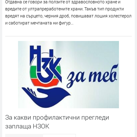
Отдавна се говори за ползите от здравословното хране и
вредите от ултрапреработените храни. Такъв тип продукти
вредят на сърцето, черния дроб, повишават лошия холестерол
и саботират мечтаната ни фигур...
За какви профилактични прегледи
заплаща НЗОК