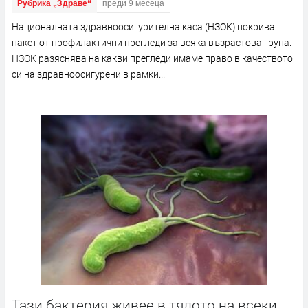
Рубрика „Здраве“
преди 9 месеца
Националната здравноосигурителна каса (НЗОК) покрива
пакет от профилактични прегледи за всяка възрастова група.
НЗОК разяснява на какви прегледи имаме право в качеството
си на здравноосигурени в рамки...
Тази бактерия живее в тялото на всеки