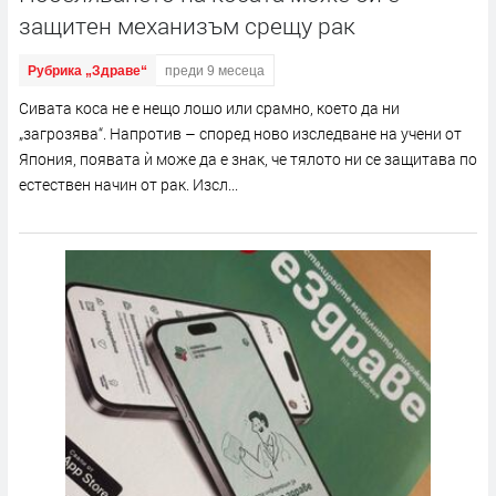
защитен механизъм срещу рак
Рубрика „Здраве“
преди 9 месеца
Сивата коса не е нещо лошо или срамно, което да ни
„загрозява“. Напротив – според ново изследване на учени от
Япония, появата ѝ може да е знак, че тялото ни се защитава по
естествен начин от рак. Изсл...