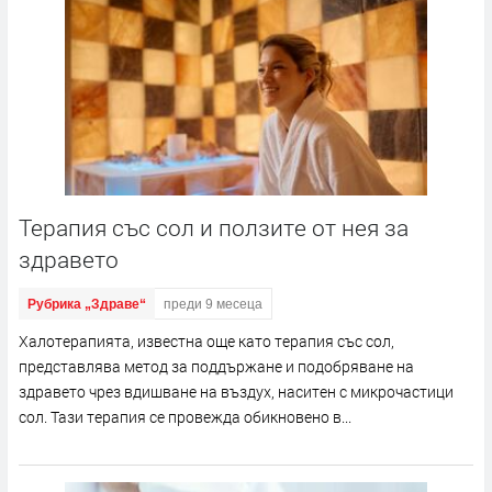
Терапия със сол и ползите от нея за
здравето
Рубрика „Здраве“
преди 9 месеца
Халотерапията, известна още като терапия със сол,
представлява метод за поддържане и подобряване на
здравето чрез вдишване на въздух, наситен с микрочастици
сол. Тази терапия се провежда обикновено в...