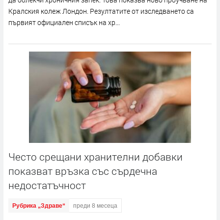
Кралския колеж Лондон. Резултатите от изследването са
първият официален списък на хр...
Често срещани хранителни добавки
показват връзка със сърдечна
недостатъчност
Рубрика „Здраве“
преди 8 месеца