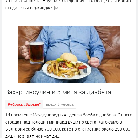
упорита кашлица. Научни изследвания показват, че активните
съединения в джинджифил...
Захар, инсулин и 5 мита за диабета
Рубрика „Здраве“
преди 8 месеца
14 ноември е Международният ден за борба с диабета. От него
страдат над половин милиард души по света, като само в
България са близо 700 000, като по статистика около 250 000
души не знаят, че имат ди...