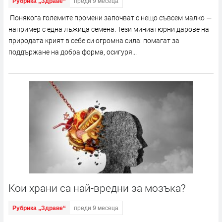
Рубрика „Здраве“
преди 9 месеца
Понякога големите промени започват с нещо съвсем малко —
например с една лъжица семена. Тези миниатюрни дарове на
природата крият в себе си огромна сила: помагат за
поддържане на добра форма, осигуря...
Кои храни са най-вредни за мозъка?
Рубрика „Здраве“
преди 9 месеца