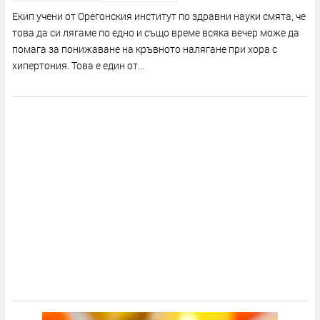
Екип учени от Орегонския институт по здравни науки смята, че
това да си лягаме по едно и също време всяка вечер може да
помага за понижаване на кръвното налягане при хора с
хипертония. Това е един от...