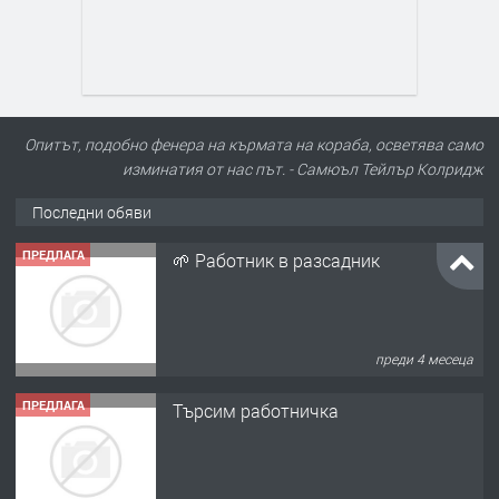
Опитът, подобно фенера на кърмата на кораба, осветява само
изминатия от нас път. - Самюъл Тейлър Колридж
Последни обяви
ПРЕДЛАГА
🌱 Работник в разсадник
преди 4 месеца
ПРЕДЛАГА
Търсим работничка