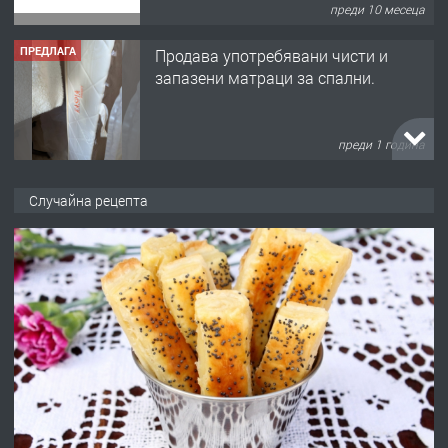
преди 10 месеца
ПРЕДЛАГА
Продава употребявани чисти и
запазени матраци за спални.
преди 1 година
ПРЕДЛАГА
Работа за общи работници
Случайна рецепта
преди 1 година
ПРЕДЛАГА
Първи поход "По стъпките на Ангел
Войвода"
преди 1 година