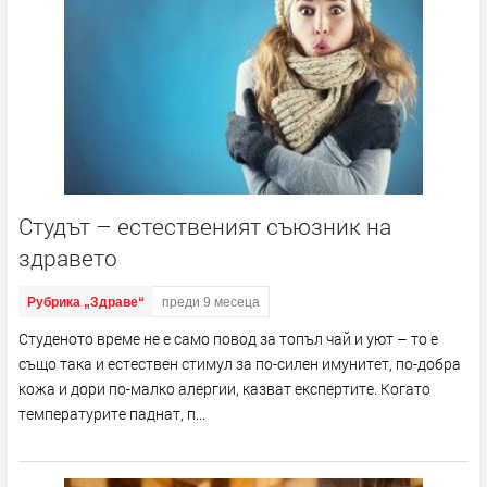
Студът – естественият съюзник на
здравето
Рубрика „Здраве“
преди 9 месеца
Студеното време не е само повод за топъл чай и уют – то е
също така и естествен стимул за по-силен имунитет, по-добра
кожа и дори по-малко алергии, казват експертите. Когато
температурите паднат, п...