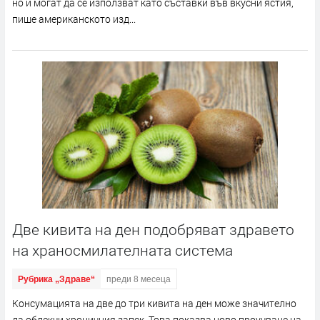
но и могат да се използват като съставки във вкусни ястия,
пише американското изд...
Две кивита на ден подобряват здравето
на храносмилателната система
Рубрика „Здраве“
преди 8 месеца
Консумацията на две до три кивита на ден може значително
да облекчи хроничния запек. Това показва ново проучване на