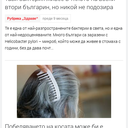
втори българин, но никой не подозира
Рубрика „Здраве“
преди 9 месеца
Тя е една от най-разпространените бактерии в света, но и една
от най-недооценяваните. Много българи са заразени с
Helicobacter pylori – микроб, който може да живее в стомаха с
години, без да дава почт...
Побеляването на косата може би е