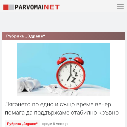
Рубрика „Здраве“
Лягането по едно и също време вечер
помага да поддържаме стабилно кръвно
Рубрика „Здраве“
преди 8 месеца