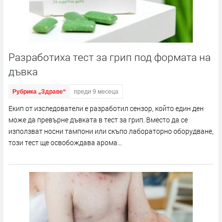
Разработиха тест за грип под формата на
дъвка
Рубрика „Здраве“
преди 9 месеца
Екип от изследователи е разработил сензор, който един ден
може да превърне дъвката в тест за грип. Вместо да се
използват носни тампони или скъпо лабораторно оборудване,
този тест ще освобождава арома...