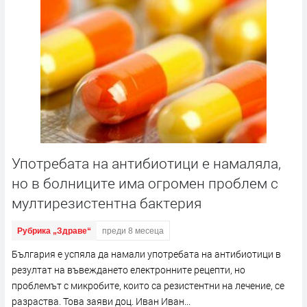
Употребата на антибиотици е намаляла,
но в болниците има огромен проблем с
мултирезистентна бактерия
Рубрика „Здраве“
преди 8 месеца
България е успяла да намали употребата на антибиотици в
резултат на въвеждането електронните рецепти, но
проблемът с микробите, които са резистентни на лечение, се
разраства. Това заяви доц. Иван Иван...