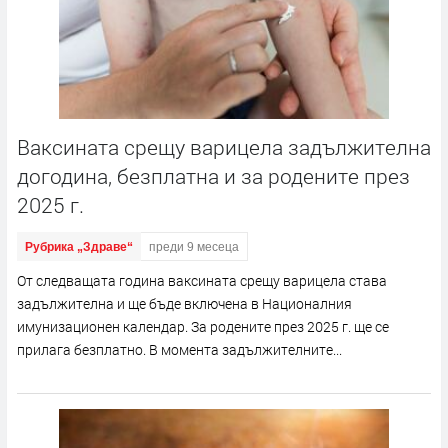
Ваксината срещу варицела задължителна
догодина, безплатна и за родените през
2025 г.
Рубрика „Здраве“
преди 9 месеца
От следващата година ваксината срещу варицела става
задължителна и ще бъде включена в Националния
имунизационен календар. За родените през 2025 г. ще се
прилага безплатно. В момента задължителните...