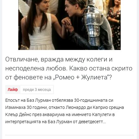
Отвличане, вражда между колеги и
несподелена любов. Какво остана скрито
от феновете на „Ромео + Жулиета“?
Лайф
преди 3 месеца
Епосът на Баз Лурман отбелязва 30-годишнината си
Изминаха 30 години, откакто Леонардо ди Каприо срещна
Клеър Дейнс през аквариума на имението Капулети в
интерпретацията на Баз Лурман от деветдесетт...