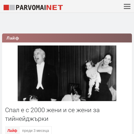
Лайф
Спал е с 2000 жени и се жени за
тийнейджърки
Лайф
преди 3 месеца