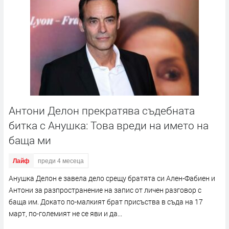
Антони Делон прекратява съдебната
битка с Анушка: Това вреди на името на
баща ми
Лайф
преди 4 месеца
Анушка Делон е завела дело срещу братята си Ален-Фабиен и
Антони за разпространение на запис от личен разговор с
баща им. Докато по-малкият брат присъства в съда на 17
март, по-големият не се яви и да...