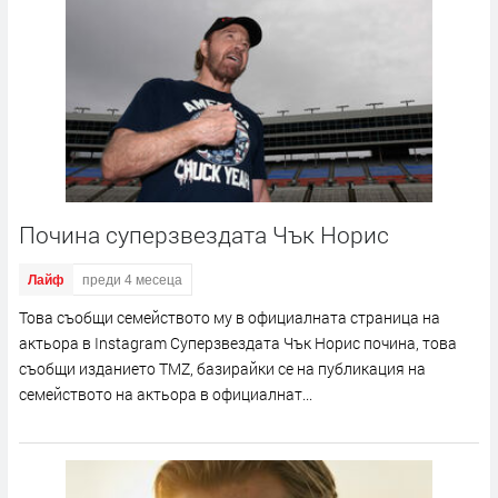
Почина суперзвездата Чък Норис
Лайф
преди 4 месеца
Това съобщи семейството му в официалната страница на
актьора в Instagram Суперзвездата Чък Норис почина, това
съобщи изданието TMZ, базирайки се на публикация на
семейството на актьора в официалнат...