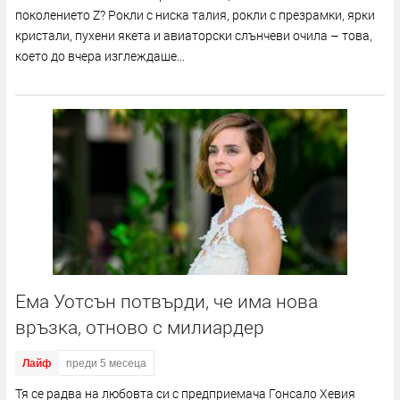
поколението Z? Рокли с ниска талия, рокли с презрамки, ярки
кристали, пухени якета и авиаторски слънчеви очила – това,
което до вчера изглеждаше...
Ема Уотсън потвърди, че има нова
връзка, отново с милиардер
Лайф
преди 5 месеца
Тя се радва на любовта си с предприемача Гонсало Хевия