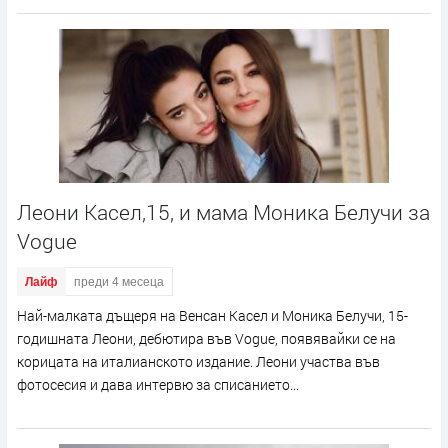
Леони Касел,15, и мама Моника Белучи за
Vogue
Лайф
преди 4 месеца
Най-малката дъщеря на Венсан Касел и Моника Белучи, 15-
годишната Леони, дебютира във Vogue, появявайки се на
корицата на италианското издание. Леони участва във
фотосесия и дава интервю за списанието...