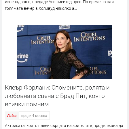
изненадващо, предаде Асошиейтед прес. По време на най-
голямата вечер в Холивуд няколко а...
Клеър Форлани: Спомените, ролята и
любовната сцена с Брад Пит, която
всички помним
Лайф
преди 4 месеца
Актрисата, която плени сърцата на зрителите, продължава да