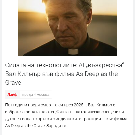
Силата на технологиите: AI „възкресява“
Вал Килмър във филма As Deep as the
Grave
Лайф
преди 4 месеца
Пет години преди смъртта си през 2025 г. Вал Килмър е
избран за ролята на отец Финтан – католически свещеник и
духовен водач с връзки с индианските традиции – във филма
As Deep as the Grave. Заради те...