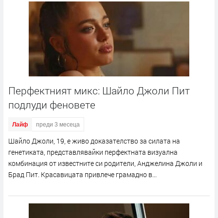
Перфектният микс: Шайло Джоли Пит
подлуди феновете
Лайф
преди 3 месеца
Шайло Джоли, 19, е живо доказателство за силата на
генетиката, представлявайки перфектната визуална
комбинация от известните си родители, Анджелина Джоли и
Брад Пит. Красавицата привлече грамадно в...