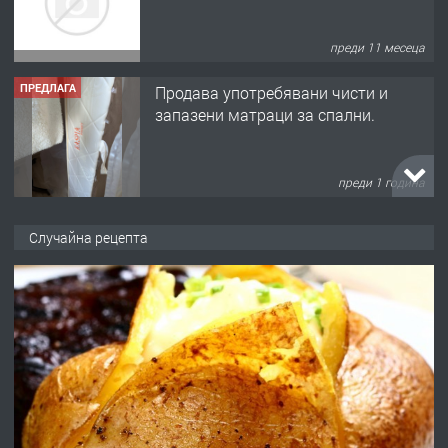
преди 11 месеца
ПРЕДЛАГА
Продава употребявани чисти и
запазени матраци за спални.
преди 1 година
ПРЕДЛАГА
Работа за общи работници
Случайна рецепта
преди 1 година
ПРЕДЛАГА
Първи поход "По стъпките на Ангел
Войвода"