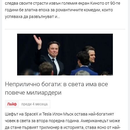
следва своите страсти извън големия екран Киното от 90-те
години бе златна епоха за романтичните комедии, които
успяваха да развълнуват и...
Неприлично богати: в света има все
повече милиардери
Лайф
преди 4 месеца
Шефът на SpaceX и Tesla Илон Мъск остава най-богатият
човек в света за втора поредна година. Американецът може
да стане първият трилионер в историята, става ясно от най-