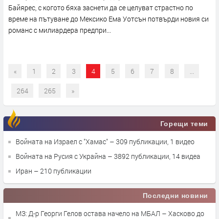
Байярес, с когото бяха заснети да се целуват страстно по
време на пътуване до Мексико Ема Уотсън потвърди новия си
романс с милиардера предпри...
«
1
2
3
4
5
6
7
8
...
264
265
»
Горещи теми
Войната на Израел с "Хамас"
– 309 публикации, 1 видео
Войната на Русия с Украйна
– 3892 публикации, 14 видеа
Иран
– 210 публикации
Последни новини
МЗ: Д-р Георги Гелов остава начело на МБАЛ – Хасково до