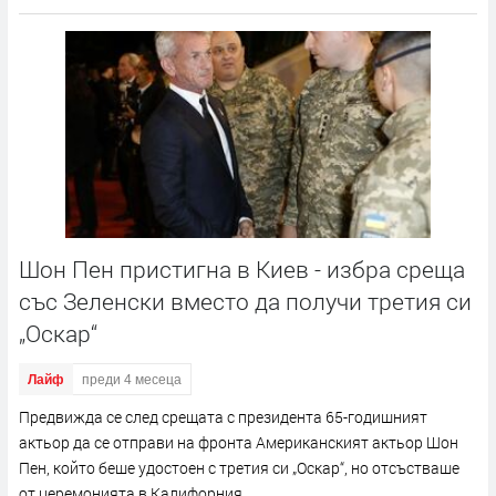
Шон Пен пристигна в Киев - избра среща
със Зеленски вместо да получи третия си
„Оскар“
Лайф
преди 4 месеца
Предвижда се след срещата с президента 65-годишният
актьор да се отправи на фронта Американският актьор Шон
Пен, който беше удостоен с третия си „Оскар“, но отсъстваше
от церемонията в Калифорния,...