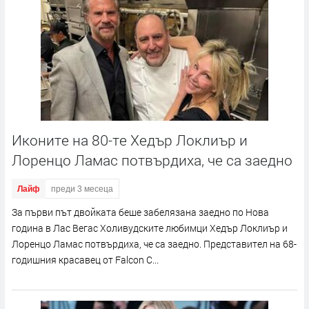
Иконите на 80-те Хедър Локлиър и
Лоренцо Ламас потвърдиха, че са заедно
Лайф
преди 3 месеца
За първи път двойката беше забелязана заедно по Нова
година в Лас Вегас Холивудските любимци Хедър Локлиър и
Лоренцо Ламас потвърдиха, че са заедно. Представител на 68-
годишния красавец от Falcon C...