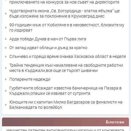
приключването на конкурса за нов съвет на директорите
Чудотворната икона „Св. Богородица - златна ябълка” ще
бъде изложена за поклонение в Крумовград днес
90-годишен мъж от Кобиляне е в неизвестност, близките му
го издирват
Арда победи Дунав в мач от Първа лига
От запад идват облаци и дъжд за кратко
Слънчево и горещо време очаква Хасковска област в неделя
Трайна тенденция към намаляване на свободните работни
места в Кърджали,все още се търсят шивачки
Попарените надежди
Гурбетчиите обсаждат известна баничарница на Пазара в
Кърджали,опашки се извиват от сутринта
Юношите ни с капитан Милко Багдасаров са финалисти на
Балканиадата по волейбол
Блогове
Неуместен латентен антисемитизъм изскочи и от консервата