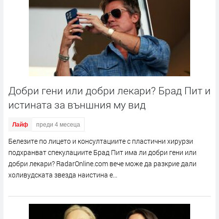
Добри гени или добри лекари? Брад Пит и
истината за външния му вид
Лайф
преди 4 месеца
Белезите по лицето и консултациите с пластични хирурзи
подхранват спекулациите Брад Пит има ли добри гени или
добри лекари? RadarOnline.com вече може да разкрие дали
холивудската звезда наистина е...