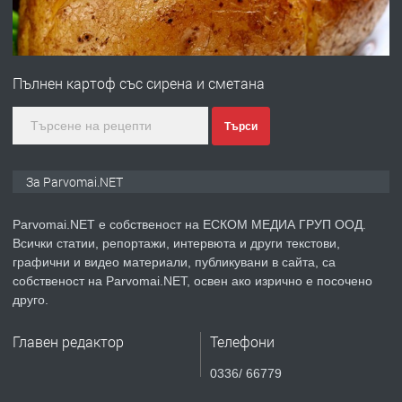
преди 1 година
ПРЕДЛАГА
Монтажник на малки детайли за
медицинската индустрия
Пълнен картоф със сирена и сметана
преди 1 година
Търси
ПРЕДЛАГА
Уроци по Математика
За Parvomai.NET
Parvomai.NET е собственост на ЕСКОМ МЕДИА ГРУП ООД.
Всички статии, репортажи, интервюта и други текстови,
преди 1 година
графични и видео материали, публикувани в сайта, са
собственост на Parvomai.NET, освен ако изрично е посочено
ПРЕДЛАГА
Продавам апартамент - гр.
друго.
Първомай
Главен редактор
Телефони
преди 1 година
0336/ 66779