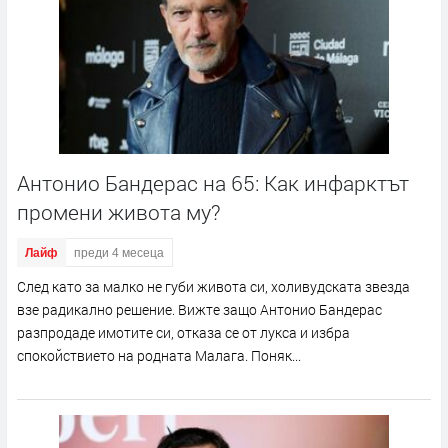
Антонио Бандерас на 65: Как инфарктът
промени живота му?
Лайф
преди 4 месеца
След като за малко не губи живота си, холивудската звезда
взе радикално решение. Вижте защо Антонио Бандерас
разпродаде имотите си, отказа се от лукса и избра
спокойствието на родната Малага. Поняк...