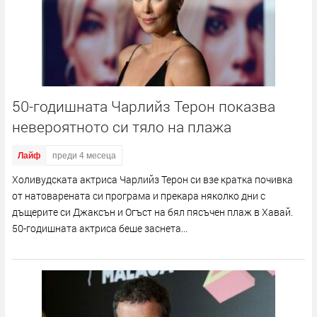
50-годишната Чарлийз Терон показва
невероятното си тяло на плажа
Лайф
преди 4 месеца
Холивудската актриса Чарлийз Терон си взе кратка почивка
от натоварената си програма и прекара няколко дни с
дъщерите си Джаксън и Огъст на бял пясъчен плаж в Хавай.
50-годишната актриса беше заснета...