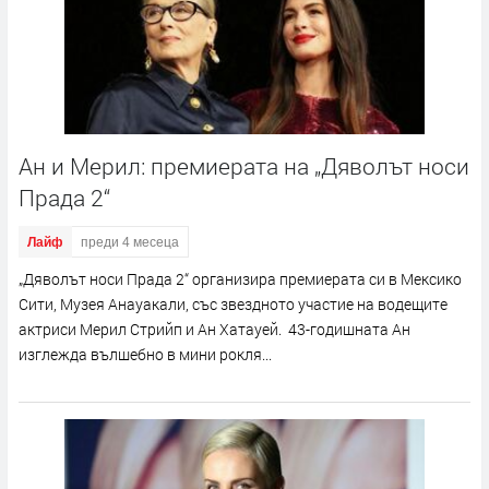
Ан и Мерил: премиерата на „Дяволът носи
Прада 2“
Лайф
преди 4 месеца
„Дяволът носи Прада 2“ организира премиерата си в Мексико
Сити, Музея Анауакали, със звездното участие на водещите
актриси Мерил Стрийп и Ан Хатауей. 43-годишната Ан
изглежда вълшебно в мини рокля...