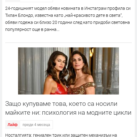
24-годишният модел обяви новината в Инстаграм профила си
Тилан Блондо, известна като „най-красивото дете в света“,
обяви годежа си близо 20 години след като придоби световна
популярност още в ранна...
Защо купуваме това, което са носили
майките ни: психология на модните цикли
Лайф
преди 4 месеца
Носталгията: гениален трик или защитен механизъм на