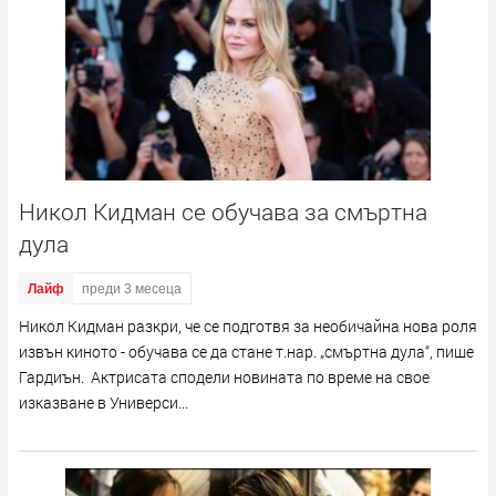
Никол Кидман се обучава за смъртна
дула
Лайф
преди 3 месеца
Никол Кидман разкри, че се подготвя за необичайна нова роля
извън киното - обучава се да стане т.нар. „смъртна дула“, пише
Гардиън. Актрисата сподели новината по време на свое
изказване в Универси...