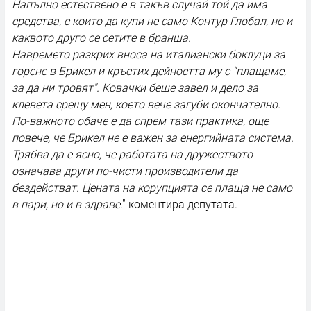
Напълно естествено е в такъв случай той да има
средства, с които да купи не само Контур Глобал, но и
каквото друго се сетите в бранша.
Навремето разкрих вноса на италиански боклуци за
горене в Брикел и кръстих дейността му с "плащаме,
за да ни тровят". Ковачки беше завел и дело за
клевета срещу мен, което вече загуби окончателно.
По-важното обаче е да спрем тази практика, още
повече, че Брикел не е важен за енергийната система.
Трябва да е ясно, че работата на дружеството
означава други по-чисти производители да
бездействат. Цената на корупцията се плаща не само
в пари, но и в здраве
." коментира депутата.