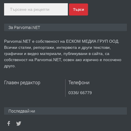
Търси
преди 1 година
ПРЕДЛАГА
Уроци по Математика
За Parvomai.NET
Parvomai.NET е собственост на ЕСКОМ МЕДИА ГРУП ООД.
Всички статии, репортажи, интервюта и други текстови,
преди 1 година
графични и видео материали, публикувани в сайта, са
собственост на Parvomai.NET, освен ако изрично е посочено
ПРЕДЛАГА
Продавам апартамент - гр.
друго.
Първомай
Главен редактор
Телефони
преди 1 година
0336/ 66779
ТЪРСИ
Търсим работник
Последвай ни
преди 1 година