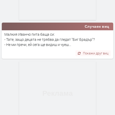
Случаен виц
Малкия Иванчо пита баща си:
- Тате, защо децата не трябва да гледат "Биг Брадър"?
- Не ми пречи, ей сега ще видиш и чуеш...
Покажи друг виц