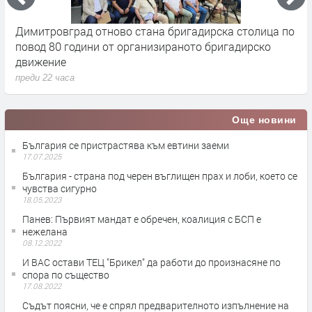
а
Димитровград отново стана бригадирска столица по
5
повод 80 години от организираното бригадирско
Х
движение
п
преди 22 часа
Още новини
България се пристрастява към евтини заеми
17.07.2025
България - страна под черен въглищен прах и лоби, което се
чувства сигурно
18.05.2023
Панев: Първият мандат е обречен, коалиция с БСП е
нежелана
08.12.2022
И ВАС остави ТЕЦ "Брикел" да работи до произнасяне по
спора по същество
17.08.2022
Съдът поясни, че е спрял предварителното изпълнение на