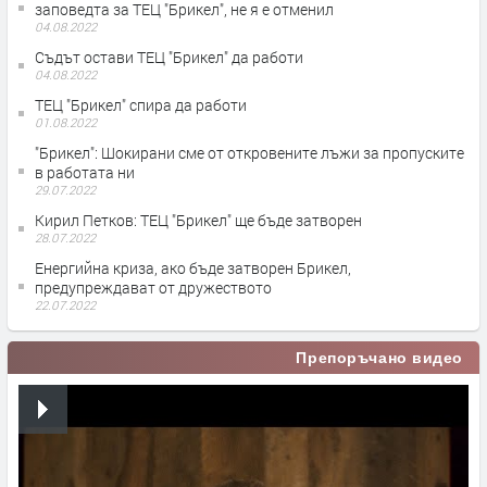
заповедта за ТЕЦ "Брикел", не я е отменил
04.08.2022
Съдът остави ТЕЦ "Брикел" да работи
04.08.2022
ТЕЦ "Брикел" спира да работи
01.08.2022
"Брикел": Шокирани сме от откровените лъжи за пропуските
в работата ни
29.07.2022
Кирил Петков: ТЕЦ "Брикел" ще бъде затворен
28.07.2022
Енергийна криза, ако бъде затворен Брикел,
предупреждават от дружеството
22.07.2022
Препоръчано видео