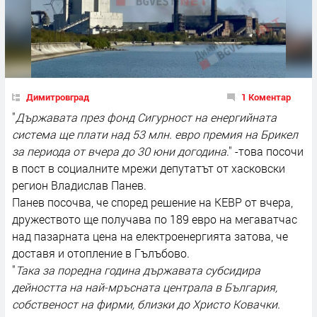
Димитровград
1 Коментар
"
Държавата през фонд Сигурност на енергийната
система ще плати над 53 млн. евро премия на Брикел
за периода от вчера до 30 юни догодина
." -това посочи
в пост в социалните мрежи депутатът от хасковски
регион Владислав Панев.
Панев посочва, че според решение на КЕВР от вчера,
дружеството ще получава по 189 евро на мегаватчас
над пазарната цена на електроенергията затова, че
доставя и отопление в Гълъбово.
"
Така за поредна година държавата субсидира
дейността на най-мръсната централа в България,
собственост на фирми, близки до Христо Ковачки.