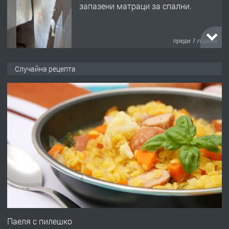
запазени матраци за спални.
преди 1 година
ПРЕДЛАГА
Работа за общи работници
Случайна рецепта
преди 1 година
ПРЕДЛАГА
Първи поход "По стъпките на Ангел
Войвода"
преди 1 година
ПРЕДЛАГА
Монтажник на малки детайли за
медицинската индустрия
Паеля с пилешко