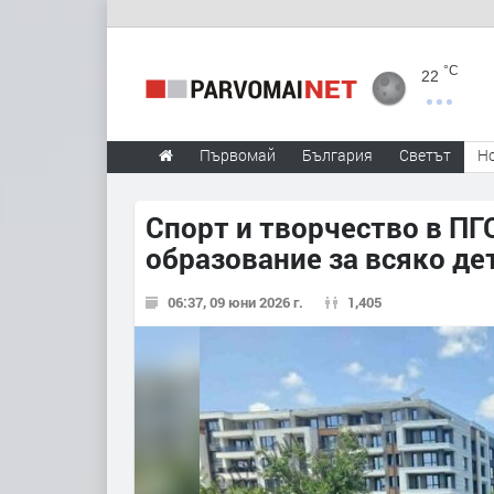
°C
22
Първомай
България
Светът
Н
Спорт и творчество в ПГ
образование за всяко де
06:37, 09 юни 2026 г.
1,405