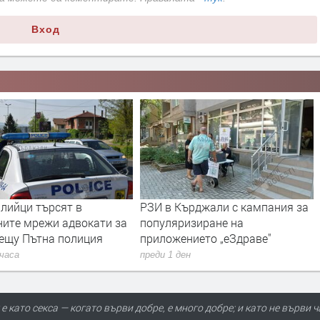
Вход
лийци търсят в
РЗИ в Кърджали с кампания за
ните мрежи адвокати за
популяризиране на
рещу Пътна полиция
приложението „еЗдраве"
 часа
преди 1 ден
е като секса — когато върви добре, е много добре; и като не върви ч