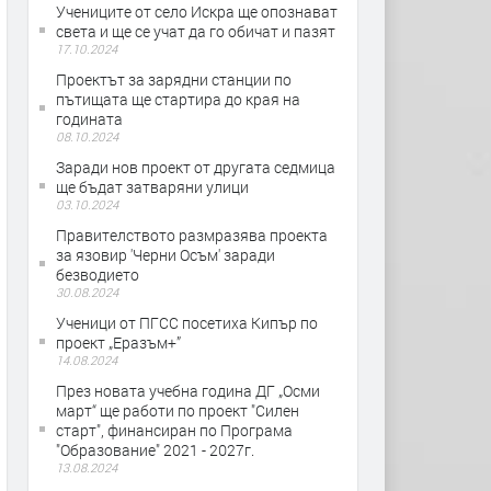
Учениците от село Искра ще опознават
света и ще се учат да го обичат и пазят
17.10.2024
Проектът за зарядни станции по
пътищата ще стартира до края на
годината
08.10.2024
Заради нов проект от другата седмица
ще бъдат затваряни улици
03.10.2024
Правителството размразява проекта
за язовир 'Черни Осъм' заради
безводието
30.08.2024
Ученици от ПГСС посетиха Кипър по
проект „Еразъм+”
14.08.2024
През новата учебна година ДГ „Осми
март“ ще работи по проект "Силен
старт", финансиран по Програма
"Образование" 2021 - 2027г.
13.08.2024