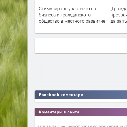
за околната
Стимулиране участието на
„Гражда
 Община
бизнеса и гражданското
прозрач
общество в местното развитие
да зап
Facebook коментари
Коментари в сайта
Трябва да сте регистриран потребител за 