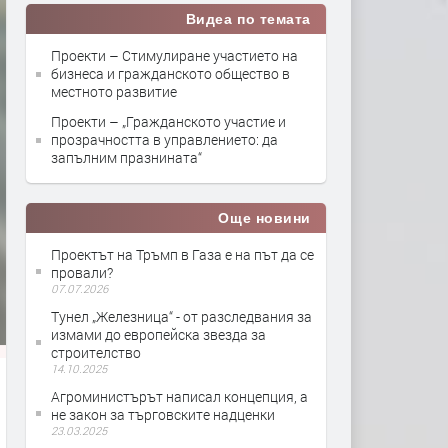
Видеа по темата
Проекти – Стимулиране участието на
бизнеса и гражданското общество в
местното развитие
Проекти – „Гражданското участие и
прозрачността в управлението: да
запълним празнината“
Още новини
Проектът на Тръмп в Газа е на път да се
провали?
07.07.2026
Тунел „Железница“ - от разследвания за
измами до европейска звезда за
строителство
14.10.2025
Агроминистърът написал концепция, а
не закон за търговските надценки
23.03.2025