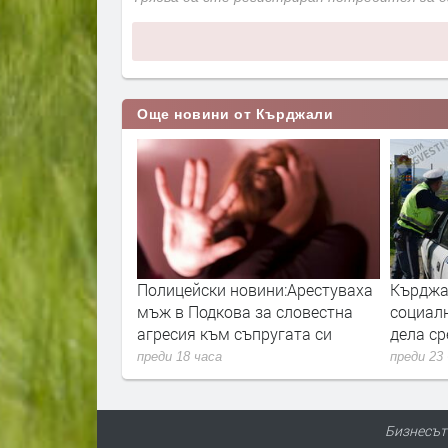
Още новини от Кърджали
асни жеги в
Полицейски новини:Арестуваха
Кърджа
рджали предимно
мъж в Подкова за словестна
социал
агресия към съпругата си
дела с
преди 18 часа
преди 23
Бизнесът 