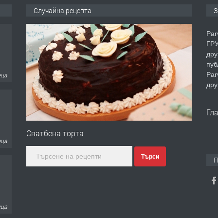
Случайна рецепта
З
Par
ГРУ
дру
пуб
Par
еца
дру
Гл
Сватбена торта
еца
Търси
П
еца