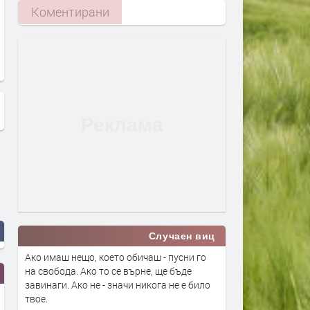
Коментирани
В Димитровград разработват
Приключи мащабния рем
план за устойчива градска
централната градска час
мобилност
Димитровград
Случаен виц
Ако имаш нещо, което обичаш - пусни го
на свобода. Ако то се върне, ще бъде
завинаги. Ако не - значи никога не е било
твое.