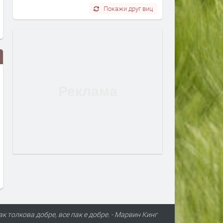
Покажи друг виц
Инсталация от чадъри ала
Общината отпуска помощ
Кристо радва жители и гости на
11 кърджалийци за м.юли
Кърджали пред Общината
нуждаят от лечение
преди 1 ден
преди 1 ден
ак толкова добре, все пак е добре. - Марвин Кинг