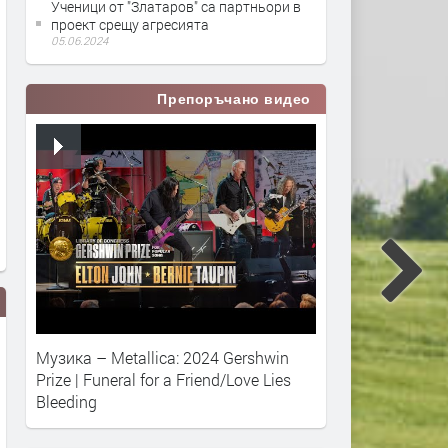
Ученици от "Златаров" са партньори в
проект срещу агресията
05.06.2024
Препоръчано видео
Музика – Metallica: 2024 Gershwin
Prize | Funeral for a Friend/Love Lies
Bleeding