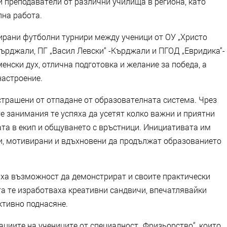
 и преподаватели от различни училища в региона, като
пна работа.
ирани футболни турнири между ученици от ОУ „Христо
Кърджали, ПГ „Васил Левски“ -Кърджали и ПГОД „Евридика“-
нски дух, отлична подготовка и желание за победа, а
настроение.
астрашени от отпадане от образователната система. Чрез
е занимания те успяха да усетят колко важни и приятни
ата в екип и общуването с връстници. Инициативата им
и, мотивирани и вдъхновени да продължат образованието
аха възможност да демонстрират и своите практически
та те изработваха креативни сандвичи, впечатлявайки
ктивно поднасяне.
циите на учениците от специалност „Фризьорство“, които