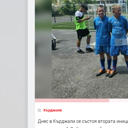
Кърджали
Днес в Кърджали се състоя втората иници