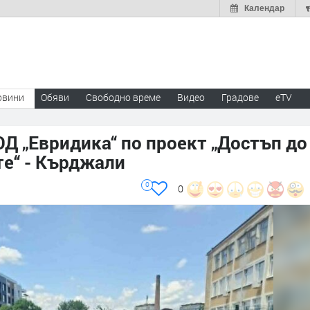
Календар
овини
Обяви
Свободно време
Видео
Градове
eTV
ОД „Евридика“ по проект „Достъп до
те“ - Кърджали
0
0