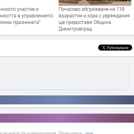
нското участие и
Почасово обгрижване на 118
ността в управлението:
възрастни и хора с увреждания
ълним празнината“
ще предоставя Община
Димитровград
да можете да коментирате. Правилата -
тук
.