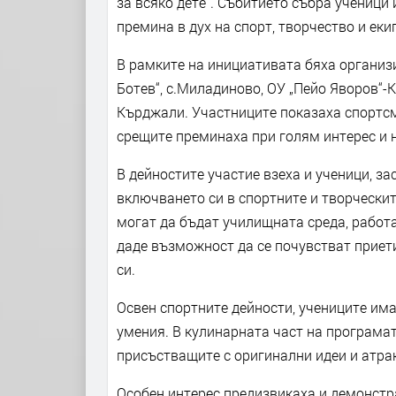
за всяко дете“. Събитието събра ученици
премина в дух на спорт, творчество и еки
В рамките на инициативата бяха организ
Ботев“, с.Миладиново, ОУ „Пейо Яворов“-
Кърджали. Участниците показаха спортсме
срещите преминаха при голям интерес и 
В дейностите участие взеха и ученици, з
включването си в спортните и творческит
могат да бъдат училищната среда, работ
даде възможност да се почувстват приет
си.
Освен спортните дейности, учениците им
умения. В кулинарната част на програма
присъстващите с оригинални идеи и атра
Особен интерес предизвикаха и демонстра