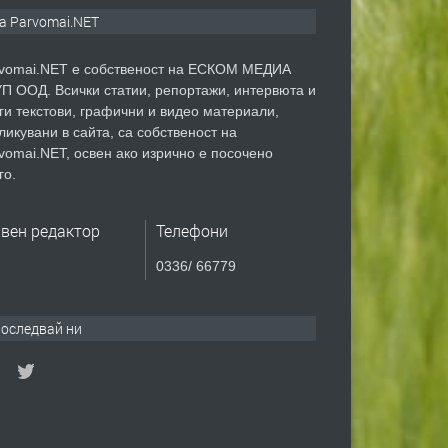
а Parvomai.NET
vomai.NET е собственост на ЕСКОМ МЕДИА
П ООД. Всички статии, репортажи, интервюта и
ги текстови, графични и видео материали,
ликувани в сайта, са собственост на
vomai.NET, освен ако изрично е посочено
го.
авен редактор
Телефони
0336/ 66779
оследвай ни