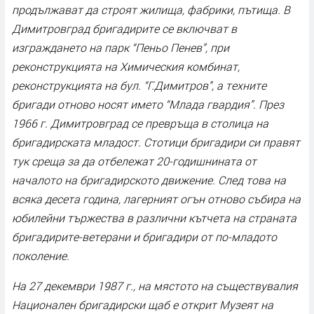
продължават да строят жилища, фабрики, пътища. В
Димитровград бригадирите се включват в
изграждането на парк “Пеньо Пенев”, при
реконструкцията на Химическия комбинат,
реконструкцията на бул. “Г.Димитров”, а техните
бригади отново носят името “Млада гвардия”. През
1966 г. Димитровград се превръща в столица на
бригадирската младост. Стотици бригадири си правят
тук среща за да отбележат 20-годишнината от
началото на бригадирското движение. След това на
всяка десета година, лагерният огън отново събира на
юбилейни тържества в различни кътчета на страната
бригадирите-ветерани и бригадири от по-младото
поколение.
На 27 декември 1987 г., на мястото на съществувалия
Национален бригадирски щаб е открит Музеят на