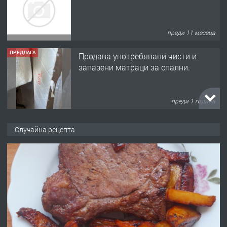
преди 11 месеца
ПРЕДЛАГА
Продава употребявани чисти и
запазени матраци за спални.
преди 1 година
ПРЕДЛАГА
Работа за общи работници
Случайна рецепта
преди 1 година
ПРЕДЛАГА
Първи поход "По стъпките на Ангел
Войвода"