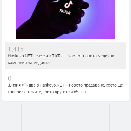
1,415
Haskovo.NET вече е и в TikTok – част от новата медийна
кампания на медията
0
„Визия Х“ идва в Haskovo.NET – новото предаване, което ще
говори за темите, които другите избягват