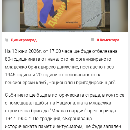
Димитровград
0 Коментара
На 12 юни 2026г. от 17.00 часа ще бъде отбелязана
80-годишнината от началото на организираното
младежко бригадирско движение, поставено през
1946 година и 20 години от основаването на
пенсионерски клуб „Национален бригадирски щаб”.
Събитието ще бъде в историческата сграда, в която се
е помещавал щабът на Националната младежка
строителна бригада “Млада гвардия” през периода
1947-1950 г. По традиция, съхраняваща
историческата памет и ентусиазъм, ще бъде запален