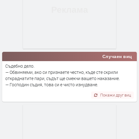
Случаен виц
Съдебно дело.
— Обвиняеми, ако си признаете честно, къде сте скрили
откраднатите пари, съдът ще смекчи вашето наказание.
— Господин съдия, това си е чисто изнудване.
Покажи друг виц