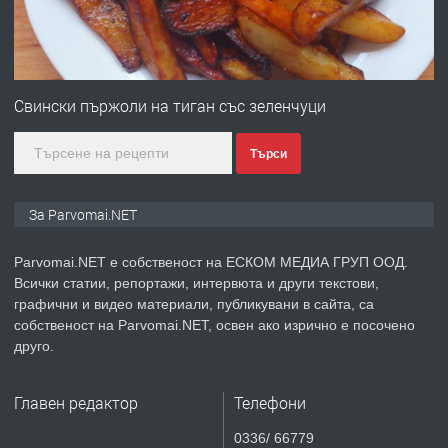
преди 1 година
ПРЕДЛАГА
Монтажник на малки детайли за
медицинската индустрия
Свински пържоли на тиган със зеленчуци
Търси
преди 1 година
ПРЕДЛАГА
Уроци по Математика
За Parvomai.NET
Parvomai.NET е собственост на ЕСКОМ МЕДИА ГРУП ООД.
Всички статии, репортажи, интервюта и други текстови,
преди 1 година
графични и видео материали, публикувани в сайта, са
собственост на Parvomai.NET, освен ако изрично е посочено
ПРЕДЛАГА
Продавам апартамент - гр.
друго.
Първомай
Главен редактор
Телефони
преди 1 година
0336/ 66779