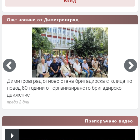
Вход
Още новини от Димитровград
а
Димитровград отново стана бригадирска столица по
5
повод 80 години от организираното бригадирско
Х
движение
п
преди 2 дни
Препоръчано видео