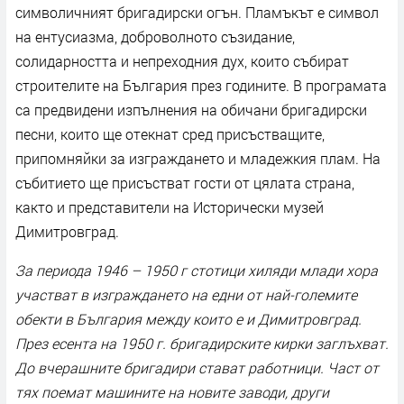
символичният бригадирски огън. Пламъкът е символ
на ентусиазма, доброволното съзидание,
солидарността и непреходния дух, които събират
строителите на България през годините. В програмата
са предвидени изпълнения на обичани бригадирски
песни, които ще отекнат сред присъстващите,
припомняйки за изграждането и младежкия плам. На
събитието ще присъстват гости от цялата страна,
както и представители на Исторически музей
Димитровград.
За периода 1946 – 1950 г стотици хиляди млади хора
участват в изграждането на едни от най-големите
обекти в България между които е и Димитровград.
През есента на 1950 г. бригадирските кирки заглъхват.
До вчерашните бригадири стават работници. Част от
тях поемат машините на новите заводи, други