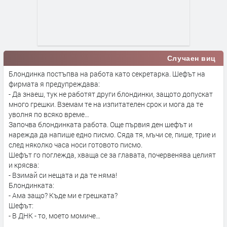
Случаен виц
Блондинка постъпва на работа като секретарка. Шефът на
фирмата я предупреждава:
- Да знаеш, тук не работят други блондинки, защото допускат
много грешки. Вземам те на изпитателен срок и мога да те
уволня по всяко време…
Започва блондинката работа. Още първия ден шефът и
нарежда да напише едно писмо. Сяда тя, мъчи се, пише, трие и
след няколко часа носи готовото писмо.
Шефът го поглежда, хваща се за главата, почервенява целият
и крясва:
- Взимай си нещата и да те няма!
Блондинката:
- Ама защо? Къде ми е грешката?
Шефът:
- В ДНК - то, моето момиче…