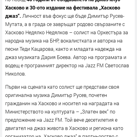
Хасково и 30-ото издание на фестивала „Хасково
джаз“.
Личност във фокус ще бъде Димитър Русев-
Мутата, а в града се завръщат родово свързаните с
Хасково Недялко Недялков – солист на Оркестъра за
народна музика на БНР, вокалистката и авторка на
песни Теди Кацарова, както и младата надежда на
джаз музиката Дария Боева. Автор на програмата и
водещ е програмният директор на Jazz FM Светослав
Николов.
Първи на сцената като солист ще представи своя
оригинална музика Димитър Русев, почетен
гражданин на Хасково и носител на наградата на
Министерството на културата – „Златен век“ по
предложение на Jazz FM. Той вече десетилетия е
двигател на джаз живота в Хасково и региона като
организатор на „Хасково джаз“ в партньорство с