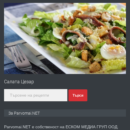
преди 1 година
ПРЕДЛАГА
Работа за общи работници
преди 1 година
ПРЕДЛАГА
Първи поход "По стъпките на Ангел
Войвода"
Салата Цезар
Търси
преди 1 година
ПРЕДЛАГА
Монтажник на малки детайли за
За Parvomai.NET
медицинската индустрия
Parvomai.NET е собственост на ЕСКОМ МЕДИА ГРУП ООД.