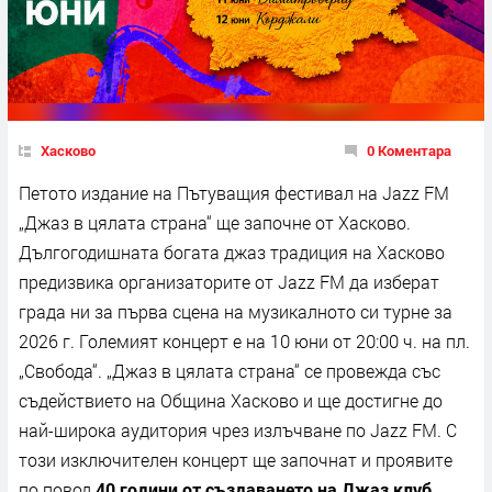
Хасково
0 Коментара
Петото издание на Пътуващия фестивал на Jazz FM
„Джаз в цялата страна“ ще започне от Хасково.
Дългогодишната богата джаз традиция на Хасково
предизвика организаторите от Jazz FM да изберат
града ни за първа сцена на музикалното си турне за
2026 г. Големият концерт е на 10 юни от 20:00 ч. на пл.
„Свобода“. „Джаз в цялата страна“ се провежда със
съдействието на Община Хасково и ще достигне до
най-широка аудитория чрез излъчване по Jazz FM. С
този изключителен концерт ще започнат и проявите
по повод
40 години от създаването на Джаз клуб