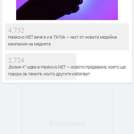
4,732
Haskovo.NET вече е и в TikTok – част от новата медийна
кампания на медията
2,724
„Визия Х“ идва в Haskovo.NET – новото предаване, което ще
говори за темите, които другите избягват