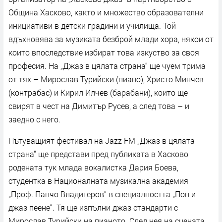
Община Хасково, както и множество образователни
инициативи в детски градини и училища. Той
вдъхновява за музиката безброй млади хора, някои от
които впоследствие избират това изкуство за своя
професия. На „Джаз в цялата страна“ ще чуем трима
от тях – Мирослав Турийски (пиано), Христо Минчев
(контрабас) и Кирил Илчев (барабани), които ще
свирят в чест на Димитър Русев, а след това – и
заедно с него.
Пътуващият фестивал на Jazz FM „Джаз в цялата
страна“ ще представи пред публиката в Хасково
родената тук млада вокалистка Дария Боева,
студентка в Националната музикална академия
„Проф. Панчо Владигеров“ в специалността „Поп и
джаз пеене“. Тя ще изпълни джаз стандарти с
Мирослав Турийски на пианото. След нея на сцената