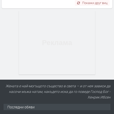
Покажи друг виц
Жената е най-могъщото същество в света – и от нея зависи да
насочи мъжа натам, накъдето иска да го поведе Господ Бог -
Хенрик Ибсен
Последни обяви