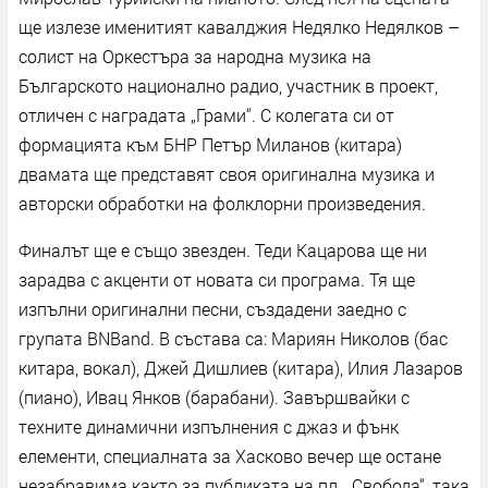
ще излезе именитият кавалджия Недялко Недялков –
солист на Оркестъра за народна музика на
Българското национално радио, участник в проект,
отличен с наградата „Грами“. С колегата си от
формацията към БНР Петър Миланов (китара)
двамата ще представят своя оригинална музика и
авторски обработки на фолклорни произведения.
Финалът ще е също звезден. Теди Кацарова ще ни
зарадва с акценти от новата си програма. Тя ще
изпълни оригинални песни, създадени заедно с
групата BNBand. В състава са: Мариян Николов (бас
китара, вокал), Джей Дишлиев (китара), Илия Лазаров
(пиано), Ивац Янков (барабани). Завършвайки с
техните динамични изпълнения с джаз и фънк
елементи, специалната за Хасково вечер ще остане
незабравима както за публиката на пл. „Свобода“, така