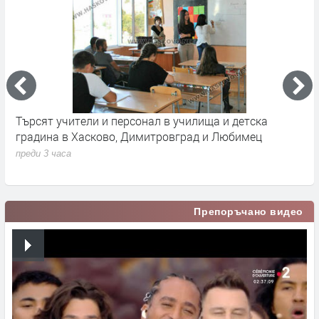
Търсят учители и персонал в училища и детска
П
градина в Хасково, Димитровград и Любимец
у
преди 3 часа
п
Препоръчано видео