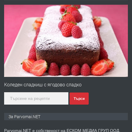
преди 1 година
ПРЕДЛАГА
Първи поход "По стъпките на Ангел
Войвода"
преди 1 година
ПРЕДЛАГА
Монтажник на малки детайли за
медицинската индустрия
Коледен сладкиш с ягодово сладко
Търси
преди 1 година
ПРЕДЛАГА
Уроци по Математика
За Parvomai.NET
Parvomai.NET е собственост на ЕСКОМ МЕДИА ГРУП ООД.