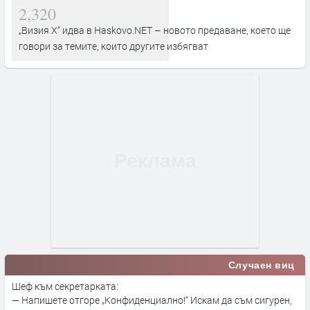
2,320
„Визия Х“ идва в Haskovo.NET – новото предаване, което ще
говори за темите, които другите избягват
Случаен виц
Шеф към секретарката:
— Напишете отгоре „Конфиденциално!“ Искам да съм сигурен,