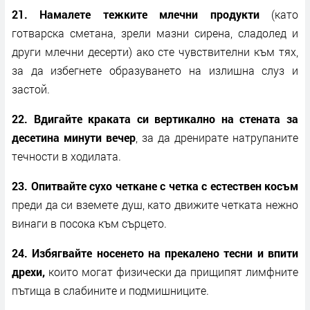
21. Намалете тежките млечни продукти
(като
готварска сметана, зрели мазни сирена, сладолед и
други млечни десерти) ако сте чувствителни към тях,
за да избегнете образуването на излишна слуз и
застой.
22. Вдигайте краката си вертикално на стената за
десетина минути вечер
, за да дренирате натрупаните
течности в ходилата.
23. Опитвайте сухо четкане с четка с естествен косъм
преди да си вземете душ, като движите четката нежно
винаги в посока към сърцето.
24. Избягвайте носенето на прекалено тесни и впити
дрехи,
които могат физически да прищипят лимфните
пътища в слабините и подмишниците.