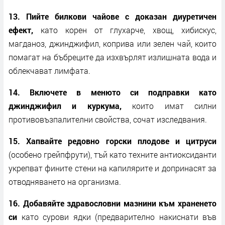
13. Пийте билкови чайове с доказан диуретичен
ефект,
като корен от глухарче, хвощ, хибискус,
магданоз, джинджифил, коприва или зелен чай, които
помагат на бъбреците да изхвърлят излишната вода и
облекчават лимфата.
14. Включете в менюто си подправки като
джинджифил и куркума,
които имат силни
противовъзпалителни свойства, сочат изследвания.
15. Хапвайте редовно горски плодове и цитруси
(особено грейпфрути), тъй като техните антиоксиданти
укрепват фините стени на капилярите и допринасят за
отводняването на организма.
16. Добавяйте здравословни мазнини към храненето
си
като сурови ядки (предварително накиснати във