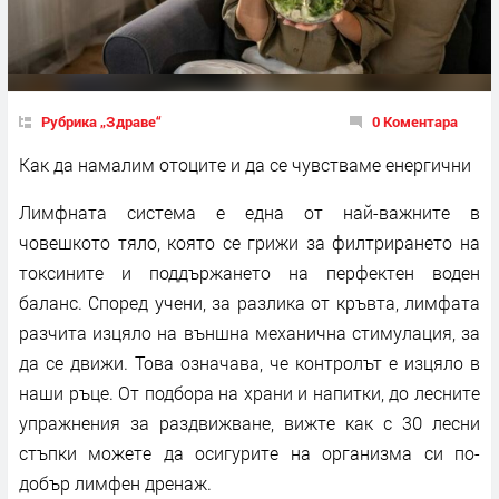
Рубрика „Здраве“
0 Коментара
Как да намалим отоците и да се чувстваме енергични
Лимфната система е една от най-важните в
човешкото тяло, която се грижи за филтрирането на
токсините и поддържането на перфектен воден
баланс. Според учени, за разлика от кръвта, лимфата
разчита изцяло на външна механична стимулация, за
да се движи. Това означава, че контролът е изцяло в
наши ръце. От подбора на храни и напитки, до лесните
упражнения за раздвижване, вижте как с 30 лесни
стъпки можете да осигурите на организма си по-
добър лимфен дренаж.