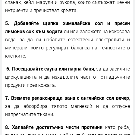
спанак, кейл, марули и рукола, които съдържат ценни
нутриенти и пречистват кръвта.
5. Добавяйте щипка хималайска сол и пресен
лимонов сок към водата
си или заложете на кокосова
вода, за да си набавите естествени електролити и
минерали, които регулират баланса на течностите в
клетките.
6. Посещавайте сауна или парна баня
, за да засилите
циркулацията и да изхвърлите част от отпадъчните
продукти през кожата.
7. Вземете релаксираща вана с английска сол вечер
,
за да абсорбира тялото магнезий и да отпусне
напрегнатите тъкани.
8. Хапвайте достатъчно чисти протеини
като риба,