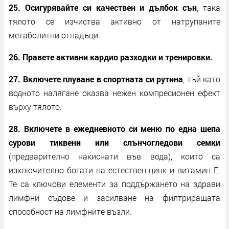
25. Осигурявайте си качествен и дълбок сън
, така
тялото се изчиства активно от натрупаните
метаболитни отпадъци.
26. Правете активни кардио разходки и тренировки.
27. Включете плуване в спортната си рутина
, тъй като
водното налягане оказва нежен компресионен ефект
върху тялото.
28. Включете в ежедневното си меню по една шепа
сурови тиквени или слънчогледови семки
(предварително накиснати във вода), които са
изключително богати на естествен цинк и витамин Е.
Те са ключови елементи за поддържането на здрави
лимфни съдове и засилване на филтриращата
способност на лимфните възли.