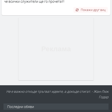
че всички служители ще го прочетат!
Покажи друг виц
ПРЕДЛАГА
Търсим работник за работа в
разсадник
Не е важно откъде тръгват идеите, а докъде стигат. - Жан-Люк
Годар
Последни обяви
преди 4 месеца