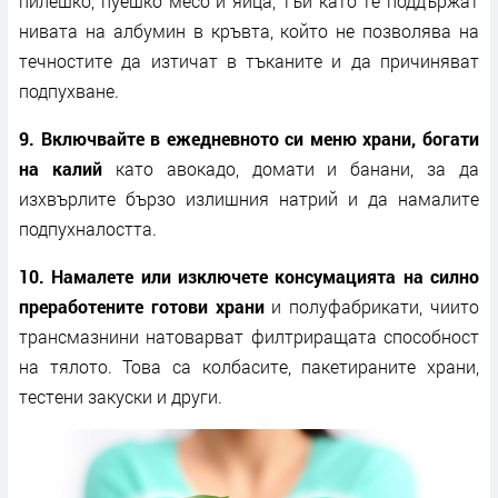
пилешко, пуешко месо и яйца, тъй като те поддържат
нивата на албумин в кръвта, който не позволява на
течностите да изтичат в тъканите и да причиняват
подпухване.
9. Включвайте в ежедневното си меню храни, богати
на калий
като авокадо, домати и банани, за да
изхвърлите бързо излишния натрий и да намалите
подпухналостта.
10. Намалете или изключете консумацията на силно
преработените готови храни
и полуфабрикати, чиито
трансмазнини натоварват филтриращата способност
на тялото. Това са колбасите, пакетираните храни,
тестени закуски и други.