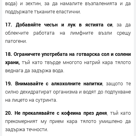
вода) и зехтин, за да намалите възпаленията и да
поддържате тъканите еластични.
17. Добавяйте чесън и лук в ястията си
, за да
облекчите работата на лимфните възли срещу
патогени.
18. Ограничете употребата на готварска сол и солени
храни,
тъй като твърде многото натрий кара тялото
веднага да задържа вода.
19. Внимавайте с алкохолните напитки
, защото те
силно дехидратират организма и водят до подпухване
на лицето на сутринта.
20. Не прекалявайте с кофеина през деня
, тъй като
прекомерният му прием кара тялото умишлено да
задържа течности.