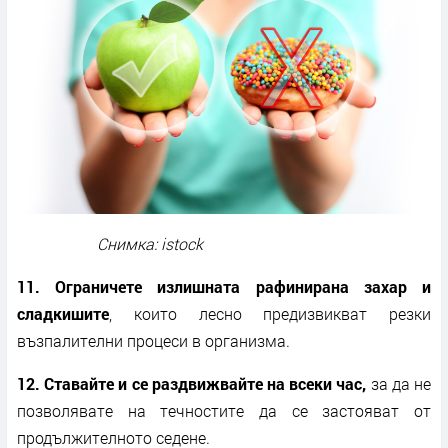
Снимка: istock
11. Ограничете излишната рафинирана захар и
сладкишите
, които лесно предизвикват резки
възпалителни процеси в организма.
12. Ставайте и се раздвижвайте на всеки час,
за да не
позволявате на течностите да се застояват от
продължителното седене.