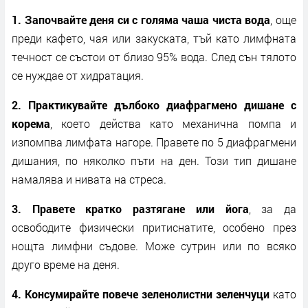
1. Започвайте деня си с голяма чаша чиста вода
, още
преди кафето, чая или закуската, тъй като лимфната
течност се състои от близо 95% вода. След сън тялото
се нуждае от хидратация.
2. Практикувайте дълбоко диафрагмено дишане с
корема
, което действа като механична помпа и
изпомпва лимфата нагоре. Правете по 5 диафрагмени
дишания, по няколко пъти на ден. Този тип дишане
намалява и нивата на стреса.
3. Правете кратко разтягане или йога
, за да
освободите физически притиснатите, особено през
нощта лимфни съдове. Може сутрин или по всяко
друго време на деня.
4. Консумирайте повече зеленолистни зеленчуци
като