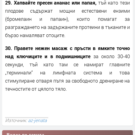
29. Хапвайте пресен ананас или папая,
тъй като тези
плодове съдържат мощни естествени ензими
(бромелаин и папаин), които помагат за
разграждането на задържаните протеини в тъканите и
бързо намаляват отоците.
30. Правете нежен масаж с пръсти в ямките точно
над ключиците и в подмишниците
за около 30-40
секунди, тъй като там се намират главните
„терминали“ на лимфната система и това
стимулиране отваря пътя за свободното дрениране на
течностите от цялото тяло.
Източник:
az-jenata
Видеа по темата