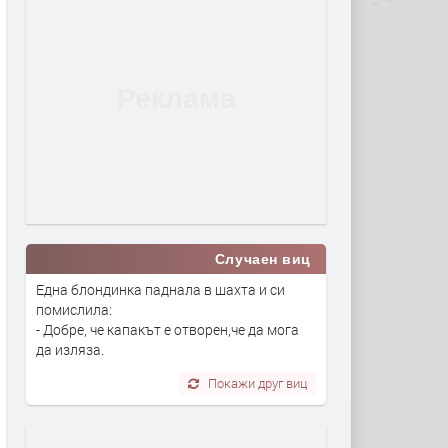
Случаен виц
Една блондинка паднала в шахта и си
помислила:
- Добре, че капакът е отворен,че да мога
да изляза.
Покажи друг виц