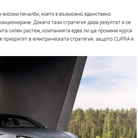
о-високи печалби, което е възможно единствено
зициониране. Докато тази стратегия дава резултат и се
ита силен растеж, компанията едва ли ще промени курса
 е приоритет в електрическата стратегия, защото CUPRA е