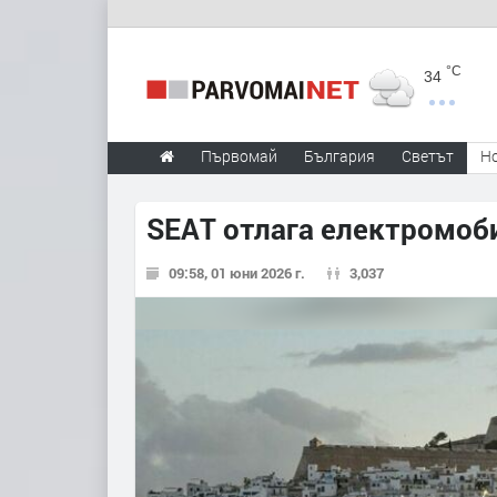
°C
34
Първомай
България
Светът
Н
SEAT отлага електромоби
09:58, 01 юни 2026 г.
3,037