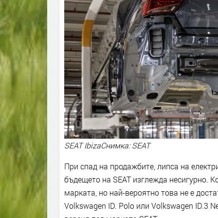
SEAT IbizaСнимка: SEAT
При спад на продажбите, липса на електр
бъдещето на SEAT изглежда несигурно. К
марката, но най-вероятно това не е дост
Volkswagen ID. Polo или Volkswagen ID.3 