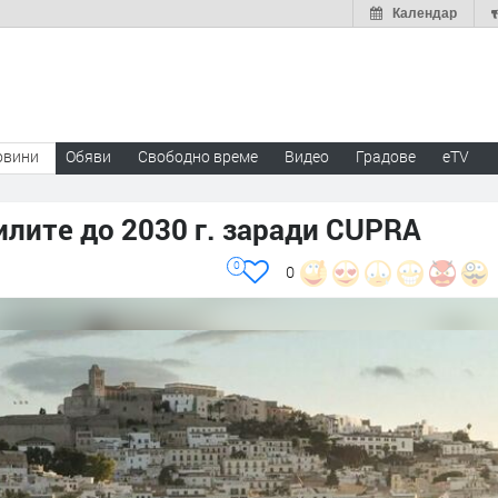
Календар
овини
Обяви
Свободно време
Видео
Градове
eTV
лите до 2030 г. заради CUPRA
0
0