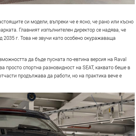
стоящите си модели, въпреки че е ясно, че рано или късно
арката. Главният изпълнителен директор се надява, че
д 2035 г. Това не звучи като особено окуражаваща
зможността да бъде пусната по-евтина версия на Raval
ва просто спортна разновидност на SEAT, каквато беше в
отчасти продължава да работи, но на практика вече е