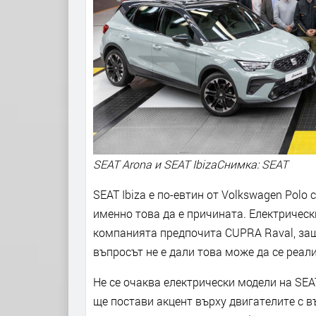
SEAT Arona и SEAT IbizaСнимка: SEAT
SEAT Ibiza е по-евтин от Volkswagen Polo
именно това да е причината. Електрически
компанията предпочита CUPRA Raval, защ
въпросът не е дали това може да се реали
Не се очаква електрически модели на SEA
ще постави акцент върху двигателите с в