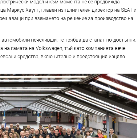
лектрически модел и към момента не се предвижда
ица Маркус Хаупт, главен изпълнителен директор на SEAT и
а решаващи при вземането на решение за производство на
е автомобили печеливши, те трябва да станат по-достъпни.
а на гамата на Volkswagen, тъй като компанията вече
ревозни средства, включително и предстоящия изцяло