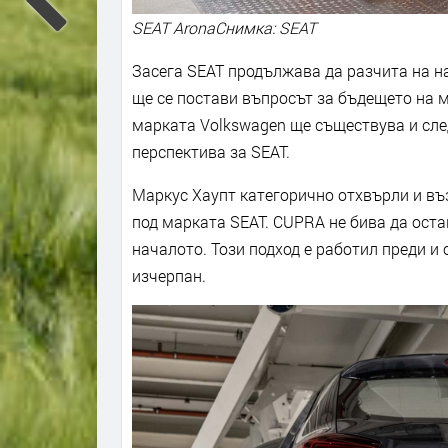
SEAT AronaСнимка: SEAT
Засега SEAT продължава да разчита на на
ще се постави въпросът за бъдещето на м
марката Volkswagen ще съществува и сле
перспектива за SEAT.
Маркус Хаупт категорично отхвърли и въ
под марката SEAT. CUPRA не бива да оста
началото. Този подход е работил преди и 
изчерпан.