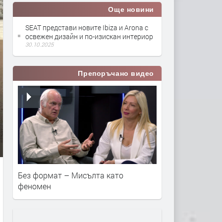
Още новини
SEAT представи новите Ibiza и Arona с
освежен дизайн и по-изискан интериор
30.10.2025
Препоръчано видео
Без формат – Мисълта като
феномен