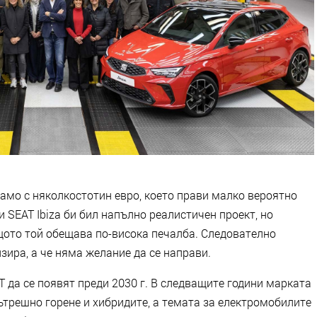
 само с няколкостотин евро, което прави малко вероятно
 SEAT Ibiza би бил напълно реалистичен проект, но
ото той обещава по-висока печалба. Следователно
зира, а че няма желание да се направи.
T да се появят преди 2030 г. В следващите години марката
ътрешно горене и хибридите, а темата за електромобилите