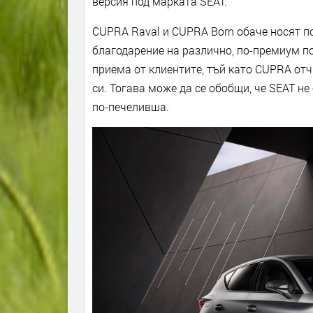
версия под марката SEAT.
CUPRA Raval и CUPRA Born обаче носят п
благодарение на различно, по-премиум по
приема от клиентите, тъй като CUPRA отч
си. Тогава може да се обобщи, че SEAT не
по-печеливша.