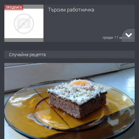
ПРЕДЛАГА
Търсим работничка
преди 11 месеца
ПРЕДЛАГА
Продава употребявани чисти и
Случайна рецепта
запазени матраци за спални.
преди 1 година
ПРЕДЛАГА
Работа за общи работници
преди 1 година
ПРЕДЛАГА
Първи поход "По стъпките на Ангел