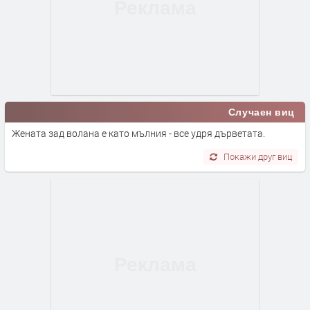
Случаен виц
Жената зад волана е като мълния - все удря дърветата.
Покажи друг виц