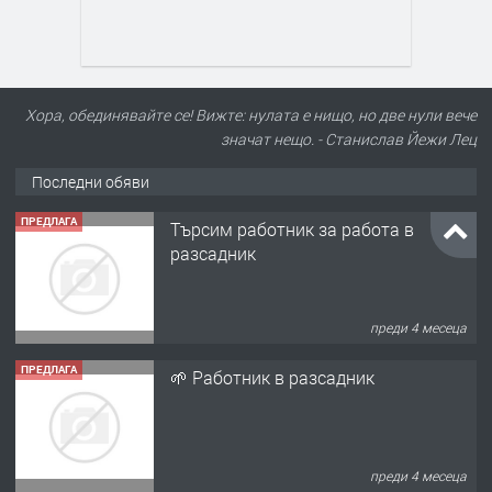
Хора, обединявайте се! Вижте: нулата е нищо, но две нули вече
значат нещо. - Станислав Йежи Лец
Последни обяви
ПРЕДЛАГА
Търсим работник за работа в
разсадник
преди 4 месеца
ПРЕДЛАГА
🌱 Работник в разсадник
преди 4 месеца