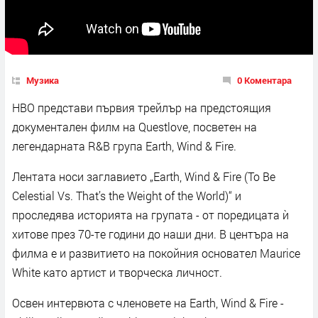
Музика
0 Коментара
HBO представи първия трейлър на предстоящия
документален филм на Questlove, посветен на
легендарната R&B група Earth, Wind & Fire.
Лентата носи заглавието „Earth, Wind & Fire (To Be
Celestial Vs. That’s the Weight of the World)“ и
проследява историята на групата - от поредицата ѝ
хитове през 70-те години до наши дни. В центъра на
филма е и развитието на покойния основател Maurice
White като артист и творческа личност.
Освен интервюта с членовете на Earth, Wind & Fire -