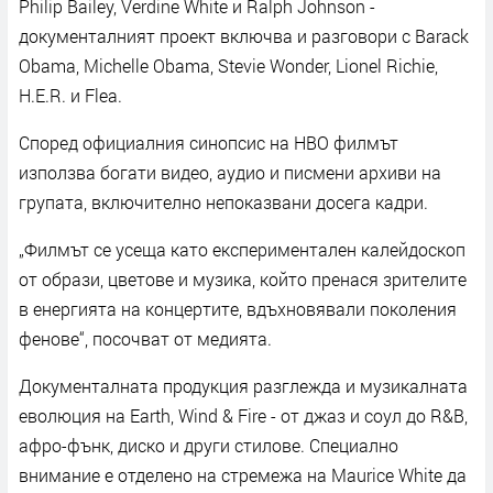
Philip Bailey, Verdine White и Ralph Johnson -
документалният проект включва и разговори с Barack
Obama, Michelle Obama, Stevie Wonder, Lionel Richie,
H.E.R. и Flea.
Според официалния синопсис на HBO филмът
използва богати видео, аудио и писмени архиви на
групата, включително непоказвани досега кадри.
„Филмът се усеща като експериментален калейдоскоп
от образи, цветове и музика, който пренася зрителите
в енергията на концертите, вдъхновявали поколения
фенове“, посочват от медията.
Документалната продукция разглежда и музикалната
еволюция на Earth, Wind & Fire - от джаз и соул до R&B,
афро-фънк, диско и други стилове. Специално
внимание е отделено на стремежа на Maurice White да