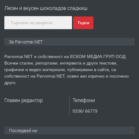
Войвода"
Лесен и вкусен шоколадов сладкиш
Търси
преди 1 година
ПРЕДЛАГА
Монтажник на малки детайли за
За Parvomai.NET
медицинската индустрия
Parvomai.NET е собственост на ЕСКОМ МЕДИА ГРУП ООД.
Всички статии, репортажи, интервюта и други текстови,
преди 1 година
графични и видео материали, публикувани в сайта, са
собственост на Parvomai.NET, освен ако изрично е посочено
ПРЕДЛАГА
Уроци по Математика
друго.
Главен редактор
Телефони
преди 1 година
0336/ 66779
ПРЕДЛАГА
Продавам апартамент - гр.
Първомай
Последвай ни